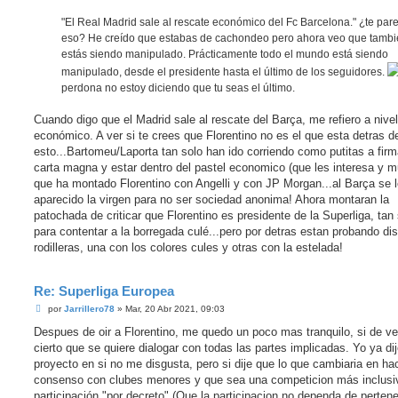
"El Real Madrid sale al rescate económico del Fc Barcelona." ¿te par
eso? He creído que estabas de cachondeo pero ahora veo que tamb
estás siendo manipulado. Prácticamente todo el mundo está siendo
manipulado, desde el presidente hasta el último de los seguidores.
perdona no estoy diciendo que tu seas el último.
Cuando digo que el Madrid sale al rescate del Barça, me refiero a nivel
económico. A ver si te crees que Florentino no es el que esta detras d
esto...Bartomeu/Laporta tan solo han ido corriendo como putitas a firm
carta magna y estar dentro del pastel economico (que les interesa y 
que ha montado Florentino con Angelli y con JP Morgan...al Barça se 
aparecido la virgen para no ser sociedad anonima! Ahora montaran la
patochada de criticar que Florentino es presidente de la Superliga, tan
para contentar a la borregada culé...pero por detras estan probando di
rodilleras, una con los colores cules y otras con la estelada!
Re: Superliga Europea
M
por
Jarrillero78
»
Mar, 20 Abr 2021, 09:03
e
n
Despues de oir a Florentino, me quedo un poco mas tranquilo, si de v
s
cierto que se quiere dialogar con todas las partes implicadas. Yo ya dij
a
j
proyecto en si no me disgusta, pero si dije que lo que cambiaria en ha
e
consenso con clubes menores y que sea una competicion más inclusiv
participación "por decreto" (Que la participacion no dependa de perten