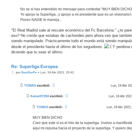
No se si has entendido mi mensaje para contestar "MUY BIEN DICHO
Yo apoyo la Superliga...y apoyo a mi presidente que es un visionario! 
Floren NADIE le maneja...
"El Real Madrid sale al rescate económico del Fc Barcelona." ¿te pare
eso? He creído que estabas de cachondeo pero ahora veo que tambié
siendo manipulado. Prácticamente todo el mundo está siendo manipul
desde el presidente hasta el último de los seguidores.
Y perdona 
diciendo que tu seas el último.
Re: Superliga Europea
M
por
DaniGarPe
»
Lun, 19 Abr 2021, 20:42
e
n
s
TOMAS
escribió:
Lun, 19 Abr 20
a
j
e
Kaiser07284
escribió:
Lun, 19 Abr 202
TOMAS
escribió:
Lun, 19 Abr 2021,
MUY BIEN DICHO
Creo que este sí es el hilo de la superliga. Vuelvo a manifiesta
aquí mi repulsa hacia el proyecto de la superliga. Y quiero dej