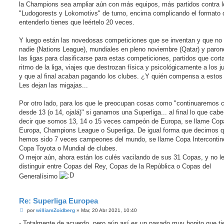
la Champions sea ampliar aún con más equipos, más partidos contra l
"Ludogorests y Lokomotivs" de turno, encima complicando el formato 
entenderlo tienes que leértelo 20 veces.
Y luego están las novedosas competiciones que se inventan y que no
nadie (Nations League), mundiales en pleno noviembre (Qatar) y paron
las ligas para clasificarse para estas competiciones, partidos que cort
ritmo de la liga, viajes que destrozan física y psicológicamente a los 
y que al final acaban pagando los clubes. ¿Y quién compensa a estos
Les dejan las migajas...
Por otro lado, para los que le preocupan cosas como "continuaremos 
desde 13 (o 14, ojalá)" si ganamos una Superliga... al final lo que cab
decir que somos 13, 14 o 15 veces campeón de Europa, se llame Cop
Europa, Champions League o Superliga. De igual forma que decimos 
hemos sido 7 veces campeones del mundo, se llame Copa Intercontine
Copa Toyota o Mundial de clubes.
O mejor aún, ahora están los culés vacilando de sus 31 Copas, y no l
distinguir entre Copas del Rey, Copas de la República o Copas del
Generalísimo
Re: Superliga Europea
M
por
williamZoidberg
»
Mar, 20 Abr 2021, 10:40
e
n
- Totalmente de acuerdo, pero aún así es un pasado muy bonito que ti