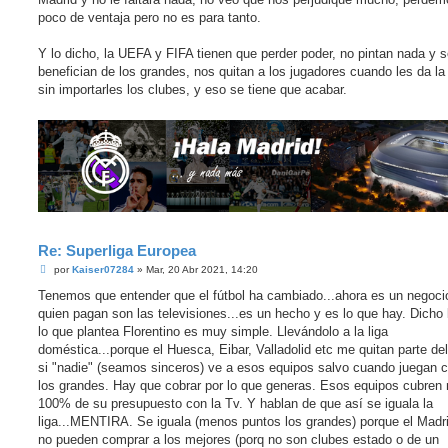
poco de ventaja pero no es para tanto.
Y lo dicho, la UEFA y FIFA tienen que perder poder, no pintan nada y 
benefician de los grandes, nos quitan a los jugadores cuando les da la
sin importarles los clubes, y eso se tiene que acabar.
Re: Superliga Europea
M
por
Kaiser07284
»
Mar, 20 Abr 2021, 14:20
e
n
Tenemos que entender que el fútbol ha cambiado...ahora es un negoci
s
quien pagan son las televisiones...es un hecho y es lo que hay. Dicho 
a
j
lo que plantea Florentino es muy simple. Llevándolo a la liga
e
doméstica...porque el Huesca, Eibar, Valladolid etc me quitan parte del
si "nadie" (seamos sinceros) ve a esos equipos salvo cuando juegan c
los grandes. Hay que cobrar por lo que generas. Esos equipos cubren
100% de su presupuesto con la Tv. Y hablan de que así se iguala la
liga...MENTIRA. Se iguala (menos puntos los grandes) porque el Madr
no pueden comprar a los mejores (porq no son clubes estado o de un