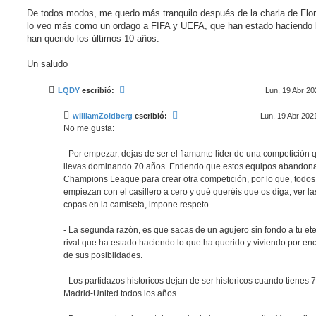
De todos modos, me quedo más tranquilo después de la charla de Flor
lo veo más como un ordago a FIFA y UEFA, que han estado haciendo 
han querido los últimos 10 años.
Un saludo
LQDY
escribió:
Lun, 19 Abr 20
williamZoidberg
escribió:
Lun, 19 Abr 202
No me gusta:
- Por empezar, dejas de ser el flamante líder de una competición 
llevas dominando 70 años. Entiendo que estos equipos abandona
Champions League para crear otra competición, por lo que, todos
empiezan con el casillero a cero y qué queréis que os diga, ver la
copas en la camiseta, impone respeto.
- La segunda razón, es que sacas de un agujero sin fondo a tu et
rival que ha estado haciendo lo que ha querido y viviendo por en
de sus posiblidades.
- Los partidazos historicos dejan de ser historicos cuando tienes 7
Madrid-United todos los años.