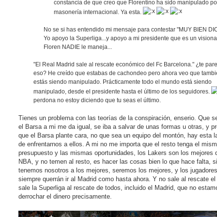
constancia de que creo que Florentino ha sido manipulado po
masonería internacional. Ya esta.
No se si has entendido mi mensaje para contestar "MUY BIEN DI
Yo apoyo la Superliga...y apoyo a mi presidente que es un visionar
Floren NADIE le maneja...
"El Real Madrid sale al rescate económico del Fc Barcelona." ¿te par
eso? He creído que estabas de cachondeo pero ahora veo que tamb
estás siendo manipulado. Prácticamente todo el mundo está siendo
manipulado, desde el presidente hasta el último de los seguidores.
perdona no estoy diciendo que tu seas el último.
Tienes un problema con las teorías de la conspiración, enserio. Que s
el Barsa a mi me da igual, se iba a salvar de unas formas u otras, y pr
que el Barsa plante cara, no que sea un equipo del montón, hay esta l
de enfrentarnos a ellos. A mi no me importa que el resto tenga el mis
presupuesto y las mismas oportunidades, los Lakers son los mejores d
NBA, y no temen al resto, es hacer las cosas bien lo que hace falta, s
tenemos nosotros a los mejores, seremos los mejores, y los jugadore
siempre querrán ir al Madrid como hasta ahora. Y no sale al rescate el
sale la Superliga al rescate de todos, incluido el Madrid, que no estam
derrochar el dinero precisamente.