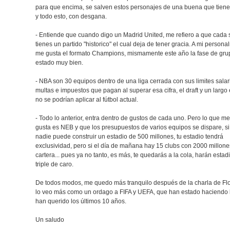
para que encima, se salven estos personajes de una buena que tiene
y todo esto, con desgana.
- Entiende que cuando digo un Madrid United, me refiero a que cad
tienes un partido "historico" el cual deja de tener gracia. A mi persona
me gusta el formato Champions, mismamente este año la fase de gru
estado muy bien.
- NBA son 30 equipos dentro de una liga cerrada con sus limites salar
multas e impuestos que pagan al superar esa cifra, el draft y un largo
no se podrían aplicar al fútbol actual.
- Todo lo anterior, entra dentro de gustos de cada uno. Pero lo que 
gusta es NEB y que los presupuestos de varios equipos se dispare, s
nadie puede construir un estadio de 500 millones, tu estadio tendrá
exclusividad, pero si el día de mañana hay 15 clubs con 2000 millone
cartera... pues ya no tanto, es más, te quedarás a la cola, harán estadi
triple de caro.
De todos modos, me quedo más tranquilo después de la charla de Flo
lo veo más como un ordago a FIFA y UEFA, que han estado haciendo 
han querido los últimos 10 años.
Un saludo