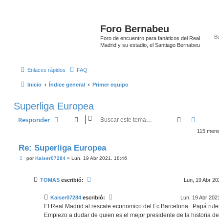
Foro Bernabeu
Foro de encuentro para fanáticos del Real
Madrid y su estadio, el Santiago Bernabeu
Enlaces rápidos
FAQ
Inicio
Índice general
Primer equipo
Superliga Europea
Buscar
Búsque
Responder
115 men
Re: Superliga Europea
M
por
Kaiser07284
»
Lun, 19 Abr 2021, 18:46
e
n
s
TOMAS
escribió:
Lun, 19 Abr 20
a
j
e
Kaiser07284
escribió:
Lun, 19 Abr 202
El Real Madrid al rescate economico del Fc Barcelona...Papá rules
Empiezo a dudar de quien es el mejor presidente de la historia de