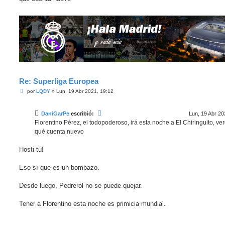
a
j
e
Re: Superliga Europea
M
por
LQDY
»
Lun, 19 Abr 2021, 19:12
e
n
s
DaniGarPe
escribió:
Lun, 19 Abr 20
a
j
Florentino Pérez, el todopoderoso, irá esta noche a El Chiringuito, v
e
qué cuenta nuevo
Hosti tú!
Eso sí que es un bombazo.
Desde luego, Pedrerol no se puede quejar.
Tener a Florentino esta noche es primicia mundial.