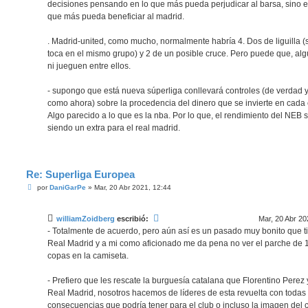
decisiones pensando en lo que más pueda perjudicar al barsa, sino e
que más pueda beneficiar al madrid.
. Madrid-united, como mucho, normalmente habría 4. Dos de liguilla (s
toca en el mismo grupo) y 2 de un posible cruce. Pero puede que, alg
ni jueguen entre ellos.
- supongo que está nueva súperliga conllevará controles (de verdad 
como ahora) sobre la procedencia del dinero que se invierte en cada 
Algo parecido a lo que es la nba. Por lo que, el rendimiento del NEB 
siendo un extra para el real madrid.
Re: Superliga Europea
M
por
DaniGarPe
»
Mar, 20 Abr 2021, 12:44
e
n
s
williamZoidberg
escribió:
Mar, 20 Abr 20
a
j
- Totalmente de acuerdo, pero aún así es un pasado muy bonito que t
e
Real Madrid y a mi como aficionado me da pena no ver el parche de 
copas en la camiseta.
- Prefiero que les rescate la burguesía catalana que Florentino Perez 
Real Madrid, nosotros hacemos de líderes de esta revuelta con todas 
consecuencias que podría tener para el club o incluso la imagen del 