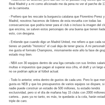
s
Real Madrid y a mi como aficionado me da pena no ver el parche de 1
a
j
en la camiseta.
e
- Prefiero que les rescate la burguesía catalana que Florentino Perez y
Madrid, nosotros hacemos de líderes de esta revuelta con todas las
consecuencias que podría tener para el club o incluso la imagen del cl
que encima, se salven estos personajes de una buena que tienen liada
esto, con desgana.
- Entiende que cuando digo un Madrid United, me refiero a que cada 
tienes un partido "historico" el cual deja de tener gracia. A mi persona
me gusta el formato Champions, mismamente este año la fase de gru
estado muy bien.
- NBA son 30 equipos dentro de una liga cerrada con sus limites salari
multas e impuestos que pagan al superar esa cifra, el draft y un largo 
no se podrían aplicar al fútbol actual.
- Todo lo anterior, entra dentro de gustos de cada uno. Pero lo que m
gusta es NEB y que los presupuestos de varios equipos se dispare, si
nadie puede construir un estadio de 500 millones, tu estadio tendrá
exclusividad, pero si el día de mañana hay 15 clubs con 2000 millone
cartera... pues ya no tanto, es más, te quedarás a la cola, harán estad
triple de caro.