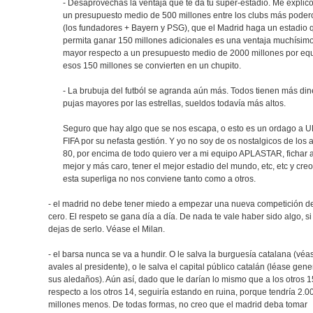
- Desaprovechas la ventaja que te da tu super-estadio. Me explico
un presupuesto medio de 500 millones entre los clubs más poder
(los fundadores + Bayern y PSG), que el Madrid haga un estadio 
permita ganar 150 millones adicionales es una ventaja muchísim
mayor respecto a un presupuesto medio de 2000 millones por equ
esos 150 millones se convierten en un chupito.
- La brubuja del futból se agranda aún más. Todos tienen más din
pujas mayores por las estrellas, sueldos todavía más altos.
Seguro que hay algo que se nos escapa, o esto es un ordago a U
FIFA por su nefasta gestión. Y yo no soy de os nostalgicos de los 
80, por encima de todo quiero ver a mi equipo APLASTAR, fichar a
mejor y más caro, tener el mejor estadio del mundo, etc, etc y cre
esta superliga no nos conviene tanto como a otros.
- el madrid no debe tener miedo a empezar una nueva competición d
cero. El respeto se gana día a día. De nada te vale haber sido algo, si
dejas de serlo. Véase el Milan.
- el barsa nunca se va a hundir. O le salva la burguesía catalana (véa
avales al presidente), o le salva el capital público catalán (léase gener
sus aledaños). Aún así, dado que le darían lo mismo que a los otros 1
respecto a los otros 14, seguiría estando en ruina, porque tendría 2.0
millones menos. De todas formas, no creo que el madrid deba tomar