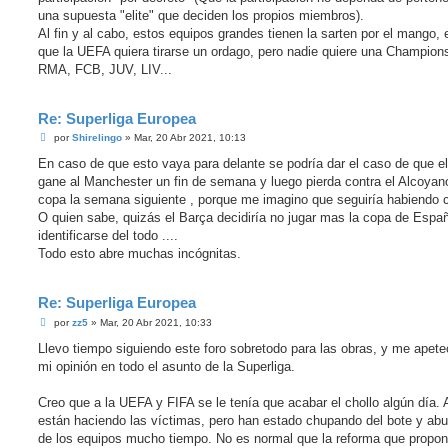
una supuesta "elite" que deciden los propios miembros).
Al fin y al cabo, estos equipos grandes tienen la sarten por el mango, 
que la UEFA quiera tirarse un ordago, pero nadie quiere una Champion
RMA, FCB, JUV, LIV...
Re: Superliga Europea
M
por
Shirelingo
»
Mar, 20 Abr 2021, 10:13
e
n
En caso de que esto vaya para delante se podría dar el caso de que e
s
gane al Manchester un fin de semana y luego pierda contra el Alcoyan
a
j
copa la semana siguiente , porque me imagino que seguiría habiendo 
e
O quien sabe, quizás el Barça decidiría no jugar mas la copa de Españ
identificarse del todo ....
Todo esto abre muchas incógnitas.
Re: Superliga Europea
M
por
zz5
»
Mar, 20 Abr 2021, 10:33
e
n
Llevo tiempo siguiendo este foro sobretodo para las obras, y me apete
s
mi opinión en todo el asunto de la Superliga.
a
j
e
Creo que a la UEFA y FIFA se le tenía que acabar el chollo algún día.
están haciendo las víctimas, pero han estado chupando del bote y ab
de los equipos mucho tiempo. No es normal que la reforma que propo