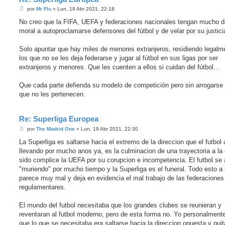
M
por
Mr Flu
»
Lun, 19 Abr 2021, 22:18
e
n
No creo que la FIFA, UEFA y federaciones nacionales tengan mucho 
s
moral a autoproclamarse defensores del fútbol y de velar por su justici
a
j
e
Solo apuntar que hay miles de menores extranjeros, residiendo legalm
los que no se les deja federarse y jugar al fútbol en sus ligas por ser
extranjeros y menores. Que les cuenten a ellos si cuidan del fútbol...
Que cada parte defienda su modelo de competición pero sin arrogarse
que no les pertenecen.
Re: Superliga Europea
M
por
The Madrid One
»
Lun, 19 Abr 2021, 22:30
e
n
La Superliga es saltarse hacia el extremo de la direccion que el futbol 
s
llevando por mucho anos ya, es la culminacion de una trayectoria a la 
a
j
sido complice la UEFA por su corupcion e incompetencia. El futbol se
e
"muriendo" por mucho tiempo y la Superliga es el funeral. Todo esto a
parece muy mal y deja en evidencia el mal trabajo de las federaciones
regulamentares.
El mundo del futbol necesitaba que los grandes clubes se reunieran y
reventaran al futbol moderno, pero de esta forma no. Yo personalment
que lo que se necesitaba era saltarse hacia la direccion opuesta y quit