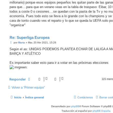
millonario) porque esos equipos pequeños les quitan parte de las gana
para que....para que en verano veas en la tabla de traspaso: Eibar, 10 
todos a coste 0 o cesiones....se quedan con la pasta de la Tv y no m
economía. Pues todo esto se lleva a lo grande con la champions y se
cara de tonto cuando ves el reparto y lo que se queda la UEFA solo po
"organizar"
Re: Superliga Europea
M
por
Marta
»
Mar, 20 Abr 2021, 15:26
e
n
Según el as: UNIDAS PODEMOS PLANTEA ECHAR DE LALIGA A M
s
BARÇA Y ATLÉTICO
a
j
e
Es importante saber esto para ir a votar en las próximas elecciones
Responder
115 men
Volver a “Primer equipo”
Inicio
Índice general
Contáctenos
Borrar coo
Desarrollado por
phpBB
® Forum Software © phpBB L
Traducción al español por
phpBB España