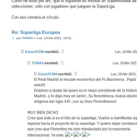
Como he leído por ahí, que lo siguiente es montar un SúperMundial de
selecciones, sólo con jugadores que jueguen la SúperLiga.
Con eso cerraría el círculo.
Re: Superliga Europea
M
por
TOMAS
»
Lun, 19 Abr 2021, 19:51
e
n
s
Kaiser07284
escribió:
Lun, 19 Abr 20
a
j
e
TOMAS
escribió:
Lun, 19 Abr 202
Kaiser07284
escribió:
Lun, 19 Abr 2021,
El Real Madrid al rescate economico del Fc Barcelona...Papá
rules!!!
Empiezo a dudar de quien es el mejor presidente de la histori
Madrid...y lo digo muy en serio!...Su florentineza, nueva ideol
religiosa del siglo XXI...con su Dios Florenthanos!
MUY BIEN DICHO
Creo que este sí es el hilo de la superliga. Vuelvo a manifiestar a
repulsa hacia el proyecto de la superliga. Y quiero dejar constanc
que creo que Florentino ha sido manipulado por la masonería
internacional. Ya esta.