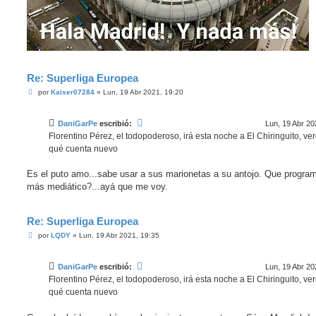
Re: Superliga Europea
M
por
Kaiser07284
»
Lun, 19 Abr 2021, 19:20
e
n
s
DaniGarPe
escribió:
Lun, 19 Abr 20
a
j
Florentino Pérez, el todopoderoso, irá esta noche a El Chiringuito, v
e
qué cuenta nuevo
Es el puto amo...sabe usar a sus marionetas a su antojo. Que progra
más mediático?...ayá que me voy.
Re: Superliga Europea
M
por
LQDY
»
Lun, 19 Abr 2021, 19:35
e
n
s
DaniGarPe
escribió:
Lun, 19 Abr 20
a
j
Florentino Pérez, el todopoderoso, irá esta noche a El Chiringuito, v
e
qué cuenta nuevo