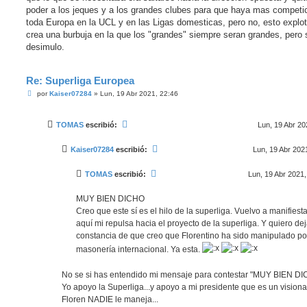
poder a los jeques y a los grandes clubes para que haya mas competic
toda Europa en la UCL y en las Ligas domesticas, pero no, esto explot
crea una burbuja en la que los "grandes" siempre seran grandes, pero 
desimulo.
Re: Superliga Europea
M
por
Kaiser07284
»
Lun, 19 Abr 2021, 22:46
e
n
s
TOMAS
escribió:
Lun, 19 Abr 20
a
j
e
Kaiser07284
escribió:
Lun, 19 Abr 202
TOMAS
escribió:
Lun, 19 Abr 2021,
MUY BIEN DICHO
Creo que este sí es el hilo de la superliga. Vuelvo a manifiesta
aquí mi repulsa hacia el proyecto de la superliga. Y quiero dej
constancia de que creo que Florentino ha sido manipulado po
masonería internacional. Ya esta.
No se si has entendido mi mensaje para contestar "MUY BIEN DI
Yo apoyo la Superliga...y apoyo a mi presidente que es un visionar
Floren NADIE le maneja...