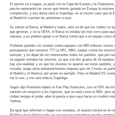
El parche va a seguir, ya pasó con la Copa de Europa y la Champions,
parche representa las veces que hemos ganado en Europa la máxima
competición, y esa ahora será la Superliga, es el mismo caso que la E
al Madrid le cuentan las anteriores a esta.
Se salvan el Barsa, el Madrid y todos, esto va de que los clubes se q
que generan, y no la UEFA, el Barsa no estaba tan mal como para que
salvase, y yo prefiero ganar a un Barsa fuerte que a un equipo como el
Prefieres partidos sin sentido contra equipos con 900 millones menos 
presupuesto que nosotros ??? La NFL, NBA, juegan contra los mismo
siempre, y no dejan de ser interesantes todos los partidos, que por cie
se jugarán siempre los mismos, ya que son dos grupos de 10 equipos.
hay una realidad, y es que los jóvenes no quieren ver estos partidos, 
incluido, tengo otros entretenimientos mejores que ver 2 horas un parti
el Madrid y el Huesca, por poner un ejemplo. Pero un Madrid VS Liverp
me lo veo, y me veré toda la Superliga.
Según dijo Florentino habrá un Fair Play financiero, con un 50% de lím
salarial con respecto a los ingresos, que no será como la NBA, pero q
clubes tengan el poder, abre la puerta a que vaya hacia un modelo má
Yankee.
Da igual que reformen o hagan sus estadios, el nuestro estará en el ce
Madrid y no le faltará nada, no veo que nos perjudique mucho, perdem