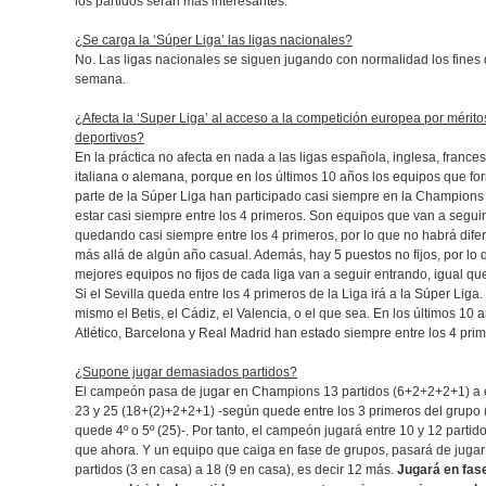
los partidos serán más interesantes.
¿Se carga la ‘Súper Liga’ las ligas nacionales?
No. Las ligas nacionales se siguen jugando con normalidad los fines
semana.
¿Afecta la ‘Super Liga’ al acceso a la competición europea por mérito
deportivos?
En la práctica no afecta en nada a las ligas española, inglesa, frances
italiana o alemana, porque en los últimos 10 años los equipos que f
parte de la Súper Liga han participado casi siempre en la Champions
estar casi siempre entre los 4 primeros. Son equipos que van a seguir
quedando casi siempre entre los 4 primeros, por lo que no habrá dife
más allá de algún año casual. Además, hay 5 puestos no fijos, por lo 
mejores equipos no fijos de cada liga van a seguir entrando, igual qu
Si el Sevilla queda entre los 4 primeros de la Liga irá a la Súper Liga.
mismo el Betis, el Cádiz, el Valencia, o el que sea. En los últimos 10 
Atlético, Barcelona y Real Madrid han estado siempre entre los 4 prim
¿Supone jugar demasiados partidos?
El campeón pasa de jugar en Champions 13 partidos (6+2+2+2+1) a 
23 y 25 (18+(2)+2+2+1) -según quede entre los 3 primeros del grupo 
quede 4º o 5º (25)-. Por tanto, el campeón jugará entre 10 y 12 parti
que ahora. Y un equipo que caiga en fase de grupos, pasará de jugar
partidos (3 en casa) a 18 (9 en casa), es decir 12 más.
Jugará en fas