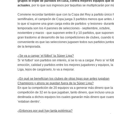
grupos el triple de partidos en casa, contra mejores equipos que lo
actuales
, por lo que sus ingresos por taquillas se multiplicarán por m
Conviene recordar también que con la Copa del Rey a partido único 
semifinales, el campeón de Copa juega 3 partidos menos que antes
lo que sí supone una gran carga extra de partidos -y lesiones- durante
temporada son los 4 parones de selecciones - septiembre, octubre,
noviembre y marzo - que suponen entre 8 y 10 partidos, que suponen
gran trastorno al desarrollo de las competiciones de clubes, cuando l
conveniente es que las selecciones jugasen todos sus partidos juntos 
de la temporada.
¿Se va a cargar ‘el fútbol’ la Súper Liga?
Si ‘el futbol’ son partidos sin interés, sí se lo va a cargar. Pero si ‘el fút
emoción, calidad y partidos entre los mejores jugadores y equipos, l
Liga, lejos de cargárselo, lo va a mejorar.
¿En qué se benefician los clubes de otras ligas que antes jugaban
Champions y ahora se quedan fuera de la Súper Liga?
En que la competición de 20 equipos va a generar más dinero que la
competición de 32 en la que jugaban, tanto dinero, que incluso una pa
destinada a dichos equipos los cuales ganarán más dinero que cuan
‘estaban dentro’.
¿Entonces por qué hay tanta polémica?