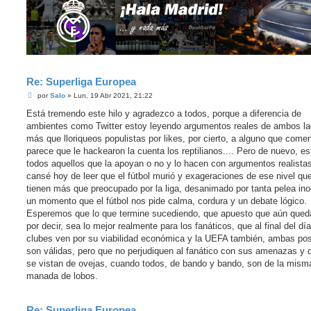
Re: Superliga Europea
M
por
Salo
»
Lun, 19 Abr 2021, 21:22
e
n
Está tremendo este hilo y agradezco a todos, porque a diferencia de
s
ambientes como Twitter estoy leyendo argumentos reales de ambos la
a
j
más que lloriqueos populistas por likes, por cierto, a alguno que come
e
parece que le hackearon la cuenta los reptilianos.... Pero de nuevo, e
todos aquellos que la apoyan o no y lo hacen con argumentos realista
cansé hoy de leer que el fútbol murió y exageraciones de ese nivel q
tienen más que preocupado por la liga, desanimado por tanta pelea in
un momento que el fútbol nos pide calma, cordura y un debate lógico.
Esperemos que lo que termine sucediendo, que apuesto que aún que
por decir, sea lo mejor realmente para los fanáticos, que al final del día
clubes ven por su viabilidad económica y la UEFA también, ambas po
son válidas, pero que no perjudiquen al fanático con sus amenazas y 
se vistan de ovejas, cuando todos, de bando y bando, son de la mism
manada de lobos.
Re: Superliga Europea