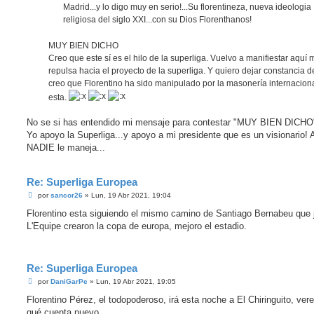
Madrid...y lo digo muy en serio!...Su florentineza, nueva ideologia
religiosa del siglo XXI...con su Dios Florenthanos!
MUY BIEN DICHO
Creo que este sí es el hilo de la superliga. Vuelvo a manifiestar aquí 
repulsa hacia el proyecto de la superliga. Y quiero dejar constancia 
creo que Florentino ha sido manipulado por la masonería internaciona
esta.
No se si has entendido mi mensaje para contestar "MUY BIEN DICHO
Yo apoyo la Superliga...y apoyo a mi presidente que es un visionario! 
NADIE le maneja...
Re: Superliga Europea
M
por
sancor26
»
Lun, 19 Abr 2021, 19:04
e
n
Florentino esta siguiendo el mismo camino de Santiago Bernabeu que 
s
L'Equipe crearon la copa de europa, mejoro el estadio.
a
j
e
Re: Superliga Europea
M
por
DaniGarPe
»
Lun, 19 Abr 2021, 19:05
e
n
Florentino Pérez, el todopoderoso, irá esta noche a El Chiringuito, ve
s
qué cuenta nuevo