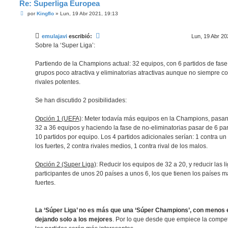
Re: Superliga Europea
M
por
Kingflo
»
Lun, 19 Abr 2021, 19:13
e
n
s
emulajavi
escribió:
Lun, 19 Abr 20
a
j
Sobre la ‘Super Liga’:
e
Partiendo de la Champions actual: 32 equipos, con 6 partidos de fase
grupos poco atractiva y eliminatorias atractivas aunque no siempre co
rivales potentes.
Se han discutido 2 posibilidades:
Opción 1 (UEFA)
: Meter todavía más equipos en la Champions, pasa
32 a 36 equipos y haciendo la fase de no-eliminatorias pasar de 6 par
10 partidos por equipo. Los 4 partidos adicionales serían: 1 contra un 
los fuertes, 2 contra rivales medios, 1 contra rival de los malos.
Opción 2 (Super Liga)
: Reducir los equipos de 32 a 20, y reducir las l
participantes de unos 20 países a unos 6, los que tienen los países 
fuertes.
La ‘Súper Liga’ no es más que una ‘Súper Champions’, con menos 
dejando solo a los mejores
. Por lo que desde que empiece la compet