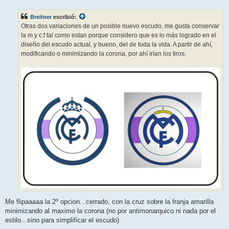
n
s
Breitner
escribió:
a
j
Otras dos variaciones de un posible nuevo escudo, me gusta conservar
e
la m y c.f tal como estan porque considero que es lo más logrado en el
diseño del escudo actual, y bueno, del de toda la vida. A partir de ahí,
modificando o minimizando la corona, por ahí irían los tiros.
Me flipaaaaa la 2º opcion...cerrado, con la cruz sobre la franja amarilla
minimizando al maximo la corona (no por antimonarquico ni nada por el
estilo...sino para simplificar el escudo)