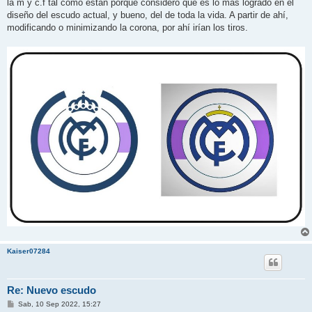
la m y c.f tal como estan porque considero que es lo más logrado en el
a
j
diseño del escudo actual, y bueno, del de toda la vida. A partir de ahí,
e
modificando o minimizando la corona, por ahí irían los tiros.
Kaiser07284
Re: Nuevo escudo
M
Sab, 10 Sep 2022, 15:27
e