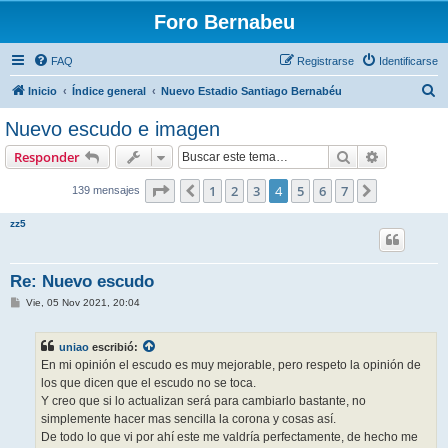
Foro Bernabeu
FAQ
Registrarse
Identificarse
B
Inicio
Índice general
Nuevo Estadio Santiago Bernabéu
u
Nuevo escudo e imagen
s
Buscar
Búsqueda 
Responder
c
a
Página
4
de
7
1
2
3
4
5
6
7
Anterior
Siguiente
139 mensajes
r
zz5
Re: Nuevo escudo
M
Vie, 05 Nov 2021, 20:04
e
n
s
uniao
escribió:
a
j
En mi opinión el escudo es muy mejorable, pero respeto la opinión de
e
los que dicen que el escudo no se toca.
Y creo que si lo actualizan será para cambiarlo bastante, no
simplemente hacer mas sencilla la corona y cosas así.
De todo lo que vi por ahí este me valdría perfectamente, de hecho me