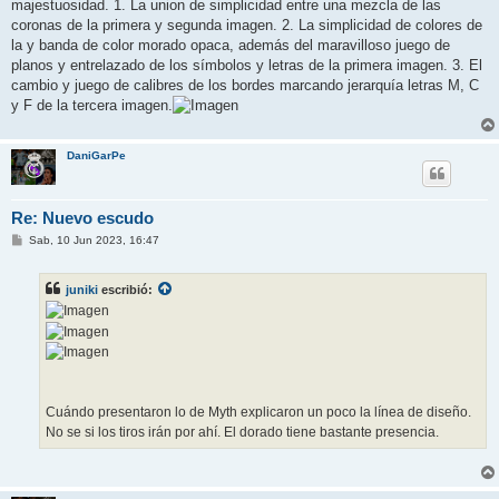
majestuosidad. 1. La union de simplicidad entre una mezcla de las
a
j
coronas de la primera y segunda imagen. 2. La simplicidad de colores de
e
la y banda de color morado opaca, además del maravilloso juego de
planos y entrelazado de los símbolos y letras de la primera imagen. 3. El
cambio y juego de calibres de los bordes marcando jerarquía letras M, C
y F de la tercera imagen.
DaniGarPe
Re: Nuevo escudo
M
Sab, 10 Jun 2023, 16:47
e
n
s
juniki
escribió:
a
j
e
Cuándo presentaron lo de Myth explicaron un poco la línea de diseño.
No se si los tiros irán por ahí. El dorado tiene bastante presencia.