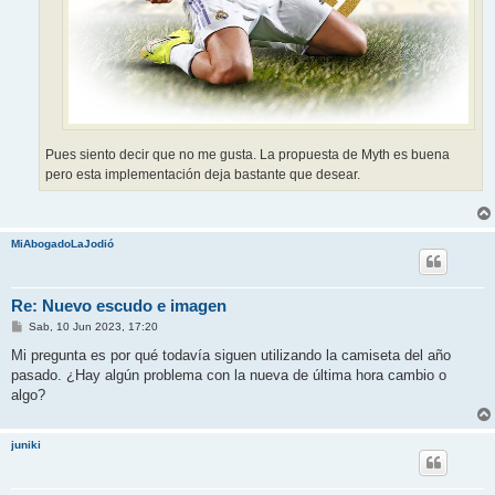
Pues siento decir que no me gusta. La propuesta de Myth es buena
pero esta implementación deja bastante que desear.
MiAbogadoLaJodió
Re: Nuevo escudo e imagen
M
Sab, 10 Jun 2023, 17:20
e
n
Mi pregunta es por qué todavía siguen utilizando la camiseta del año
s
pasado. ¿Hay algún problema con la nueva de última hora cambio o
a
j
algo?
e
juniki