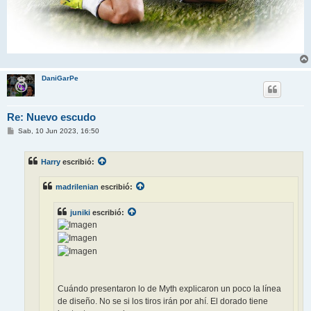
DaniGarPe
Re: Nuevo escudo
M
Sab, 10 Jun 2023, 16:50
e
n
s
Harry
escribió:
a
j
e
madrilenian
escribió:
juniki
escribió:
Cuándo presentaron lo de Myth explicaron un poco la línea
de diseño. No se si los tiros irán por ahí. El dorado tiene