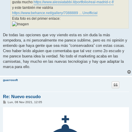
gusta mucho
https://www.alessiatabbi.it/portfolio/real-madrid-c-f/
y este también me valdria
https://www.behance.net/gallery/7088889 ... Unofficial
Esta foto es del primer enlace:
De todas las opciones que voy viendo esta es sin duda la más
rompedora, a mi personalmente me parece sublime, pero es mi opinión y
entiendo que haya gente que sea más “conservadora” con estas cosas.
Creo haber leído alguien que comentaba que tal vez como 2o escudo y
me parece buena idea la verdad. No todo el marketing acaba en las
camisetas, hay mucho en las nuevas tecnologías y hay que adaptar la
marca para ello.
guarrosoft
Re: Nuevo escudo
M
Lun, 08 Nov 2021, 12:05
e
n
s
a
j
e