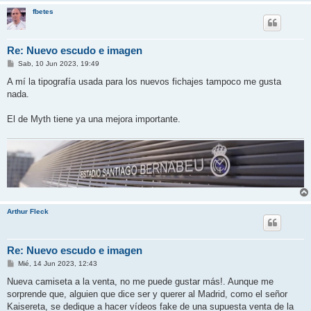
fbetes
Re: Nuevo escudo e imagen
M
Sab, 10 Jun 2023, 19:49
e
n
A mí la tipografía usada para los nuevos fichajes tampoco me gusta
s
nada.
a
j
e
El de Myth tiene ya una mejora importante.
Arthur Fleck
Re: Nuevo escudo e imagen
M
Mié, 14 Jun 2023, 12:43
e
n
Nueva camiseta a la venta, no me puede gustar más!. Aunque me
s
sorprende que, alguien que dice ser y querer al Madrid, como el señor
a
j
Kaisereta, se dedique a hacer vídeos fake de una supuesta venta de la