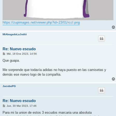
https://zupimages.net/viewer.php?id=23/01/rccl.png
MiAbogadoLaJodió
Re: Nuevo escudo
M
Mié, 18 Ene 2023, 14:56
e
n
Que guapa.
s
a
j
Me sorprende que todavía adidas no haya puesto en las camisetas y
e
demás ese nuevo logo de la compañia.
JacoboPG
Re: Nuevo escudo
M
Jue, 30 Mar 2023, 17:46
e
n
Para mi la union de estos 3 escudos marcaria una absoluta
s