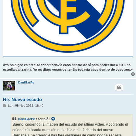
«Yo os digo: es preciso tener todavía caos dentro de sí para poder dar a luz una
estrella danzarina. Yo os digo: vosotros tenéis todavía caos dentro de vosotros.»
DaniGarPe
Re: Nuevo escudo
M
Lun, 08 Nov 2021, 18:49
e
n
s
DaniGarPe
escribió:
a
j
Bueno, cogiendo la imagen del escudo del último video, y cogiendo el
e
color de la banda que sale en la foto de la fachada del nuevo
Bernabéu, he creado estas tres versiones de como podría ser este