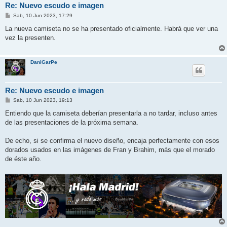
Re: Nuevo escudo e imagen
M
Sab, 10 Jun 2023, 17:29
e
n
La nueva camiseta no se ha presentado oficialmente. Habrá que ver una
s
vez la presenten.
a
j
e
DaniGarPe
Re: Nuevo escudo e imagen
M
Sab, 10 Jun 2023, 19:13
e
n
Entiendo que la camiseta deberían presentarla a no tardar, incluso antes
s
de las presentaciones de la próxima semana.
a
j
e
De echo, si se confirma el nuevo diseño, encaja perfectamente con esos
dorados usados en las imágenes de Fran y Brahim, más que el morado
de éste año.