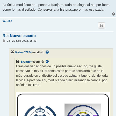
La única modificacion...poner la franja morada en diagonal asi por fuera
como lo has diseñado. Conservaria la historia...pero mas estilizada.
Ward80
Re: Nuevo escudo
M
Vie, 23 Sep 2022, 15:49
e
n
s
Kaiser07284
escribió:
a
j
e
Breitner
escribió:
Otras dos variaciones de un posible nuevo escudo, me gusta
conservar la m y c.f tal como estan porque considero que es lo
más logrado en el diseño del escudo actual, y bueno, del de toda
la vida. A partir de ahí, modificando o minimizando la corona, por
ahí irían los tiros.