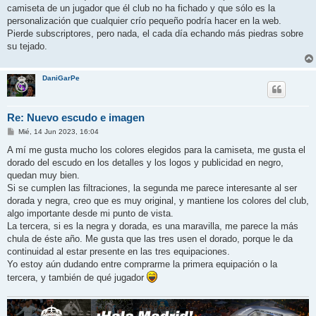
e
camiseta de un jugador que él club no ha fichado y que sólo es la
personalización que cualquier crío pequeño podría hacer en la web.
Pierde subscriptores, pero nada, el cada día echando más piedras sobre
su tejado.
DaniGarPe
Re: Nuevo escudo e imagen
M
Mié, 14 Jun 2023, 16:04
e
n
A mí me gusta mucho los colores elegidos para la camiseta, me gusta el
s
dorado del escudo en los detalles y los logos y publicidad en negro,
a
j
quedan muy bien.
e
Si se cumplen las filtraciones, la segunda me parece interesante al ser
dorada y negra, creo que es muy original, y mantiene los colores del club,
algo importante desde mi punto de vista.
La tercera, si es la negra y dorada, es una maravilla, me parece la más
chula de éste año. Me gusta que las tres usen el dorado, porque le da
continuidad al estar presente en las tres equipaciones.
Yo estoy aún dudando entre comprarme la primera equipación o la
tercera, y también de qué jugador