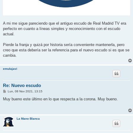
A mi me sigue pareciendo que el antiguo escudo de Real Madrid TV era
perfecto en cuanto a líneas simples y reconocimiento con el escudo
actual.
Pierde la franja y quizá por historia sería conveniente mantenerla, pero
creo que esta debería ser la referencia para el nuevo escudo si es que se
cambia.
emulajavi
Re: Nuevo escudo
M
Lun, 08 Nov 2021, 13:15
e
n
Muy bueno este último en lo que respecta a la corona. Muy bueno.
s
a
j
e
La Mano Blanca