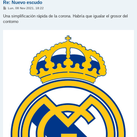
Re: Nuevo escudo
M
Lun, 08 Nov 2021, 18:22
e
n
Una simplificación rápida de la corona. Habría que igualar el grosor del
s
contorno
a
j
e