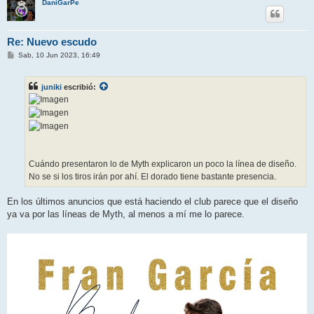
DaniGarPe
Re: Nuevo escudo
M
Sab, 10 Jun 2023, 16:49
e
n
s
juniki
escribió:
a
j
e
Cuándo presentaron lo de Myth explicaron un poco la línea de diseño.
No se si los tiros irán por ahí. El dorado tiene bastante presencia.
En los últimos anuncios que está haciendo el club parece que el diseño
ya va por las líneas de Myth, al menos a mí me lo parece.