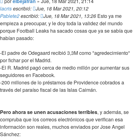
Mensaje
por
elbejafran
»
Jue, 18 Mar 2021, 21:14
lacris
escribió:
Jue, 18 Mar 2021, 20:12
Pablete2
escribió:
Jue, 18 Mar 2021, 13:26
Esto ya me
empieza a preocupar, y le doy toda la validez del mundo
porque Football Leaks ha sacado cosas que ya se sabía que
habían pasado:
-El padre de Odegaard recibió 3,3M como "agredecimiento"
por fichar por el Madrid.
-El R. Madrid pagó cerca de medio millón por aumentar sus
seguidores en Facebook.
-200 millones de lo préstamos de Providence cobrados a
través del paraíso fiscal de las Islas Caimán.
Pero ahora se unen acusaciones terribles
, y además, se
compruba que los correos electrónicos que verifican esa
información son reales, muchos enviados por Jose Angel
Sánchez: