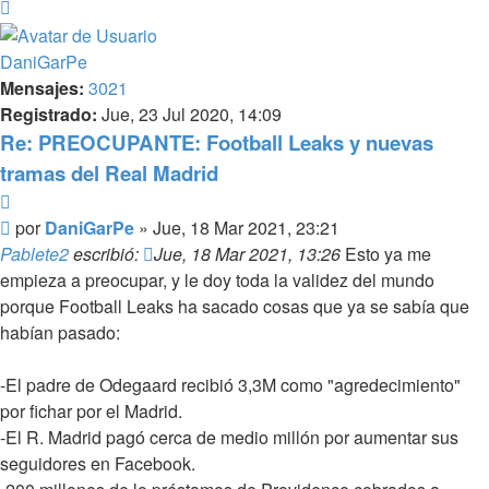
Arriba
DaniGarPe
Mensajes:
3021
Registrado:
Jue, 23 Jul 2020, 14:09
Re: PREOCUPANTE: Football Leaks y nuevas
tramas del Real Madrid
Citar
Mensaje
por
DaniGarPe
»
Jue, 18 Mar 2021, 23:21
Pablete2
escribió:
Jue, 18 Mar 2021, 13:26
Esto ya me
empieza a preocupar, y le doy toda la validez del mundo
porque Football Leaks ha sacado cosas que ya se sabía que
habían pasado:
-El padre de Odegaard recibió 3,3M como "agredecimiento"
por fichar por el Madrid.
-El R. Madrid pagó cerca de medio millón por aumentar sus
seguidores en Facebook.