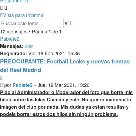
Responder
Vista para imprimir
Búsqueda
Buscar
avanzada
12 mensajes • Página
1
de
1
Pablete2
Mensajes:
209
Registrado:
Vie, 19 Feb 2021, 15:35
PREOCUPANTE: Football Leaks y nuevas tramas
del Real Madrid
Citar
Mensaje
por
Pablete2
»
Jue, 18 Mar 2021, 13:26
Pido al Administrador o Moderador del foro que borre mis
hilos sobre las Islas Caimán y este. No quiero manchar la
imágen del club por nada. Mis dudas ya estan resultas y
podeis borrar estos dos hilos sin ningún problema.