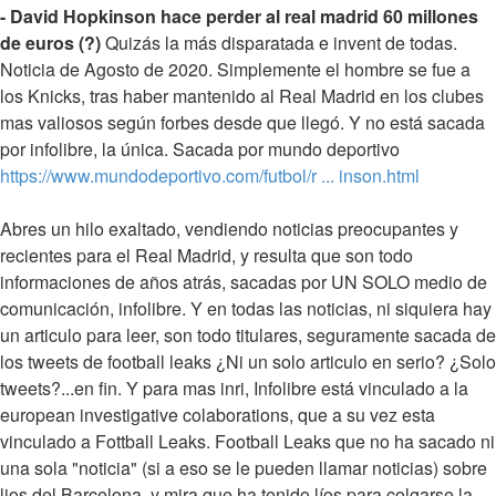
- David Hopkinson hace perder al real madrid 60 millones
de euros (?)
Quizás la más disparatada e invent de todas.
Noticia de Agosto de 2020. Simplemente el hombre se fue a
los Knicks, tras haber mantenido al Real Madrid en los clubes
mas valiosos según forbes desde que llegó. Y no está sacada
por infolibre, la única. Sacada por mundo deportivo
https://www.mundodeportivo.com/futbol/r ... inson.html
Abres un hilo exaltado, vendiendo noticias preocupantes y
recientes para el Real Madrid, y resulta que son todo
informaciones de años atrás, sacadas por UN SOLO medio de
comunicación, infolibre. Y en todas las noticias, ni siquiera hay
un articulo para leer, son todo titulares, seguramente sacada de
los tweets de football leaks ¿Ni un solo articulo en serio? ¿Solo
tweets?...en fin. Y para mas inri, Infolibre está vinculado a la
european investigative colaborations, que a su vez esta
vinculado a Fottball Leaks. Football Leaks que no ha sacado ni
una sola "noticia" (si a eso se le pueden llamar noticias) sobre
lios del Barcelona, y mira que ha tenido líos para colgarse la