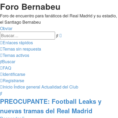
Foro Bernabeu
Foro de encuentro para fanáticos del Real Madrid y su estadio,
el Santiago Bernabeu
Obviar
Búsqueda
Buscar
avanzada
Enlaces rápidos
Temas sin respuesta
Temas activos
Buscar
FAQ
Identificarse
Registrarse
Inicio
Índice general
Actualidad del Club
Buscar
PREOCUPANTE: Football Leaks y
nuevas tramas del Real Madrid