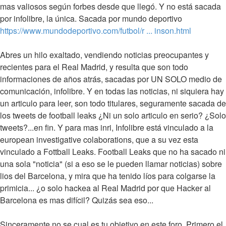
mas valiosos según forbes desde que llegó. Y no está sacada
por infolibre, la única. Sacada por mundo deportivo
https://www.mundodeportivo.com/futbol/r ... inson.html
Abres un hilo exaltado, vendiendo noticias preocupantes y
recientes para el Real Madrid, y resulta que son todo
informaciones de años atrás, sacadas por UN SOLO medio de
comunicación, infolibre. Y en todas las noticias, ni siquiera hay
un articulo para leer, son todo titulares, seguramente sacada de
los tweets de football leaks ¿Ni un solo articulo en serio? ¿Solo
tweets?...en fin. Y para mas inri, Infolibre está vinculado a la
european investigative colaborations, que a su vez esta
vinculado a Fottball Leaks. Football Leaks que no ha sacado ni
una sola "noticia" (si a eso se le pueden llamar noticias) sobre
lios del Barcelona, y mira que ha tenido líos para colgarse la
primicia... ¿o solo hackea al Real Madrid por que Hacker al
Barcelona es mas difícil? Quizás sea eso...
Sinceramente no se cual es tu objetivo en este foro. Primero el