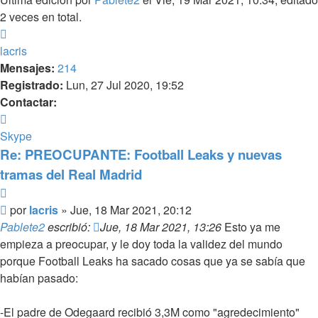
2 veces en total.
Arriba
lacris
Mensajes:
214
Registrado:
Lun, 27 Jul 2020, 19:52
Contactar:
Contactar
lacris
Skype
Re: PREOCUPANTE: Football Leaks y nuevas
tramas del Real Madrid
Citar
Mensaje
por
lacris
»
Jue, 18 Mar 2021, 20:12
Pablete2
escribió:
Jue, 18 Mar 2021, 13:26
Esto ya me
empieza a preocupar, y le doy toda la validez del mundo
porque Football Leaks ha sacado cosas que ya se sabía que
habían pasado:
-El padre de Odegaard recibió 3,3M como "agredecimiento"