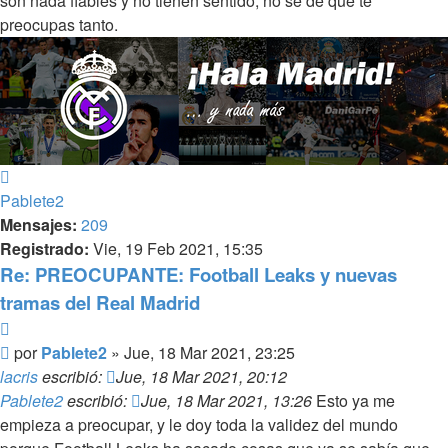
son nada fiables y no tienen sentido, no se de que te
preocupas tanto.
Arriba
Pablete2
Mensajes:
209
Registrado:
Vie, 19 Feb 2021, 15:35
Re: PREOCUPANTE: Football Leaks y nuevas
tramas del Real Madrid
Citar
Mensaje
por
Pablete2
»
Jue, 18 Mar 2021, 23:25
lacris
escribió:
Jue, 18 Mar 2021, 20:12
Pablete2
escribió:
Jue, 18 Mar 2021, 13:26
Esto ya me
empieza a preocupar, y le doy toda la validez del mundo