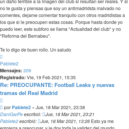
un daño terrible a la imagen del club si resultan ser reales. Y si
no te gusta y piensas que soy un antimadridsta malvado no
comentes, dejame comentar tranquilo con otros madridistas a
los que si le preocupen estas cosas. Porque hasta donde yo
puedo leer, este subforo se llama "Actualidad del club" y no
"Reforma del Bernabeu".
Te lo digo de buen rollo. Un saludo
Arriba
Pablete2
Mensajes:
209
Registrado:
Vie, 19 Feb 2021, 15:35
Re: PREOCUPANTE: Football Leaks y nuevas
tramas del Real Madrid
Citar
Mensaje
por
Pablete2
»
Jue, 18 Mar 2021, 23:38
DaniGarPe
escribió:
Jue, 18 Mar 2021, 23:21
Pablete2
escribió:
Jue, 18 Mar 2021, 13:26
Esto ya me
empieza a preocupar, y le doy toda la validez del mundo