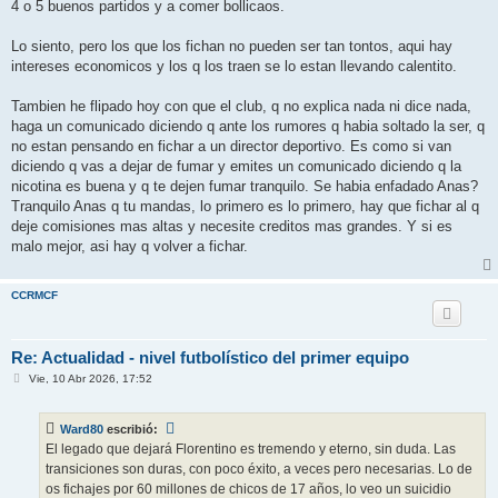
4 o 5 buenos partidos y a comer bollicaos.
Lo siento, pero los que los fichan no pueden ser tan tontos, aqui hay
intereses economicos y los q los traen se lo estan llevando calentito.
Tambien he flipado hoy con que el club, q no explica nada ni dice nada,
haga un comunicado diciendo q ante los rumores q habia soltado la ser, q
no estan pensando en fichar a un director deportivo. Es como si van
diciendo q vas a dejar de fumar y emites un comunicado diciendo q la
nicotina es buena y q te dejen fumar tranquilo. Se habia enfadado Anas?
Tranquilo Anas q tu mandas, lo primero es lo primero, hay que fichar al q
deje comisiones mas altas y necesite creditos mas grandes. Y si es
malo mejor, asi hay q volver a fichar.
CCRMCF
Re: Actualidad - nivel futbolístico del primer equipo
M
Vie, 10 Abr 2026, 17:52
e
n
s
Ward80
escribió:
a
j
El legado que dejará Florentino es tremendo y eterno, sin duda. Las
e
transiciones son duras, con poco éxito, a veces pero necesarias. Lo de
os fichajes por 60 millones de chicos de 17 años, lo veo un suicidio