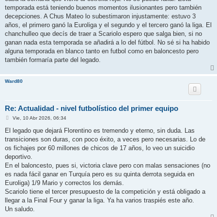
temporada está teniendo buenos momentos ilusionantes pero también
decepciones. A Chus Mateo lo subestimaron injustamente: estuvo 3
años, el primero ganó la Euroliga y el segundo y el tercero ganó la liga. El
chanchulleo que decís de traer a Scariolo espero que salga bien, si no
ganan nada esta temporada se añadirá a lo del fútbol. No sé si ha habido
alguna temporada en blanco tanto en futbol como en baloncesto pero
también formaría parte del legado.
Ward80
Re: Actualidad - nivel futbolístico del primer equipo
M
Vie, 10 Abr 2026, 06:34
e
n
El legado que dejará Florentino es tremendo y eterno, sin duda. Las
s
transiciones son duras, con poco éxito, a veces pero necesarias. Lo de
a
j
os fichajes por 60 millones de chicos de 17 años, lo veo un suicidio
e
deportivo.
En el baloncesto, pues si, victoria clave pero con malas sensaciones (no
es nada fácil ganar en Turquía pero es su quinta derrota seguida en
Euroliga) 1/9 Mario y correctos los demás.
Scariolo tiene el tercer presupuesto de la competición y está obligado a
llegar a la Final Four y ganar la liga. Ya ha varios traspiés este año.
Un saludo.