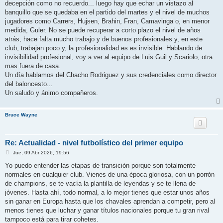
decepción como no recuerdo... luego hay que echar un vistazo al
banquillo que se quedaba en el partido del martes y el nivel de muchos
jugadores como Carrers, Hujsen, Brahin, Fran, Camavinga o, en menor
medida, Guler. No se puede recuperar a corto plazo el nivel de años
atrás, hace falta mucho trabajo y de buenos profesionales y, en este
club, trabajan poco y, la profesionalidad es es invisible. Hablando de
invisibilidad profesional, voy a ver al equipo de Luis Guil y Scariolo, otra
mas fuera de casa.
Un día hablamos del Chacho Rodriguez y sus credenciales como director
del baloncesto...
Un saludo y ánimo compañeros.
Bruce Wayne
Re: Actualidad - nivel futbolístico del primer equipo
M
Jue, 09 Abr 2026, 19:56
e
n
Yo puedo entender las etapas de transición porque son totalmente
s
normales en cualquier club. Vienes de una época gloriosa, con un porrón
a
j
de champions, se te vacía la plantilla de leyendas y se te llena de
e
jóvenes. Hasta ahí, todo normal, a lo mejor tienes que estar unos años
sin ganar en Europa hasta que los chavales aprendan a competir, pero al
menos tienes que luchar y ganar títulos nacionales porque tu gran rival
tampoco está para tirar cohetes.