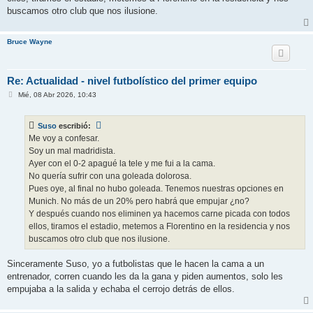
buscamos otro club que nos ilusione.
Bruce Wayne
Re: Actualidad - nivel futbolístico del primer equipo
M
Mié, 08 Abr 2026, 10:43
e
n
s
Suso
escribió:
a
j
Me voy a confesar.
e
Soy un mal madridista.
Ayer con el 0-2 apagué la tele y me fui a la cama.
No quería sufrir con una goleada dolorosa.
Pues oye, al final no hubo goleada. Tenemos nuestras opciones en
Munich. No más de un 20% pero habrá que empujar ¿no?
Y después cuando nos eliminen ya hacemos carne picada con todos
ellos, tiramos el estadio, metemos a Florentino en la residencia y nos
buscamos otro club que nos ilusione.
Sinceramente Suso, yo a futbolistas que le hacen la cama a un
entrenador, corren cuando les da la gana y piden aumentos, solo les
empujaba a la salida y echaba el cerrojo detrás de ellos.