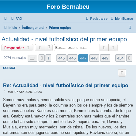
Foro Bernabeu
FAQ
Registrarse
Identificarse
B
Inicio
Índice general
Primer equipo
u
Actualidad - nivel futbolístico del primer equipo
s
Buscar
Búsqueda 
Responder
c
a
Página
447
de
454
1
445
446
447
448
449
454
Anterior
S
9074 mensajes
…
…
r
CCRMCF
Re: Actualidad - nivel futbolístico del primer equipo
M
Mar, 07 Abr 2026, 23:24
e
n
Somos muy malos y hemos salido vivos, porque como se suponia, el
s
Bayern no era para tanto, la columna son los de siempre y los de siempre
a
j
son unos abuelos. Kane es una momia, Kimmich es la sombra de lo que
e
era, Gnabry está mayor y los 2 centrales son mas malos que el hambre
como lo han sido siempre. Tambien los 2 mejores para mi, Davies y
Musiala, estan muy mermados, son de cristal. De los nuevos, los dos
extremos son dos jugones pero no son rápidos y Pavlovic ese si, es un