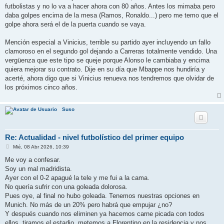
futbolistas y no lo va a hacer ahora con 80 años. Antes los mimaba pero
daba golpes encima de la mesa (Ramos, Ronaldo...) pero me temo que el
golpe ahora será el de la puerta cuando se vaya.
Mención especial a Vinicius, terrible su partido ayer incluyendo un fallo
clamoroso en el segundo gol dejando a Carreras totalmente vendido. Una
vergüenza que este tipo se queje porque Alonso le cambiaba y encima
quiera mejorar su contrato. Dije en su día que Mbappe nos hundiría y
acerté, ahora digo que si Vinicius renueva nos tendremos que olvidar de
los próximos cinco años.
Suso
Re: Actualidad - nivel futbolístico del primer equipo
M
Mié, 08 Abr 2026, 10:39
e
n
Me voy a confesar.
s
Soy un mal madridista.
a
j
Ayer con el 0-2 apagué la tele y me fui a la cama.
e
No quería sufrir con una goleada dolorosa.
Pues oye, al final no hubo goleada. Tenemos nuestras opciones en
Munich. No más de un 20% pero habrá que empujar ¿no?
Y después cuando nos eliminen ya hacemos carne picada con todos
ellos, tiramos el estadio, metemos a Florentino en la residencia y nos