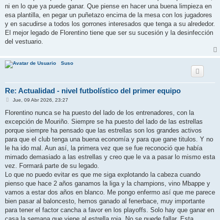
ni en lo que ya puede ganar. Que piense en hacer una buena limpieza en
esa plantilla, en pegar un puñetazo encima de la mesa con los jugadores
y en sacudirse a todos los gorrones interesados que tenga a su alrededor.
El mejor legado de Florentino tiene que ser su sucesión y la desinfección
del vestuario.
Suso
Re: Actualidad - nivel futbolístico del primer equipo
M
Jue, 09 Abr 2026, 23:27
e
n
Florentino nunca se ha puesto del lado de los entrenadores, con la
s
excepción de Mouriño. Siempre se ha puesto del lado de las estrellas
a
j
porque siempre ha pensado que las estrellas son los grandes activos
e
para que el club tenga una buena economía y para que gane titulos. Y no
le ha ido mal. Aun así, la primera vez que se fue reconoció que había
mimado demasiado a las estrellas y creo que le va a pasar lo mismo esta
vez. Formará parte de su legado.
Lo que no puedo evitar es que me siga explotando la cabeza cuando
pienso que hace 2 años ganamos la liga y la champions, vino Mbappe y
vamos a estar dos años en blanco. Me pongo enfermo así que me parece
bien pasar al baloncesto, hemos ganado al fenerbace, muy importante
para tener el factor cancha a favor en los playoffs. Solo hay que ganar en
casa la semana que viene al estrella roja. No se puede fallar. Esta