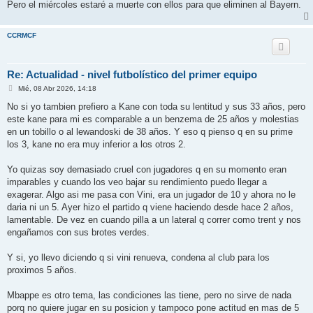
Pero el miércoles estaré a muerte con ellos para que eliminen al Bayern.
CCRMCF
Re: Actualidad - nivel futbolístico del primer equipo
M
Mié, 08 Abr 2026, 14:18
e
n
No si yo tambien prefiero a Kane con toda su lentitud y sus 33 años, pero
s
este kane para mi es comparable a un benzema de 25 años y molestias
a
j
en un tobillo o al lewandoski de 38 años. Y eso q pienso q en su prime
e
los 3, kane no era muy inferior a los otros 2.
Yo quizas soy demasiado cruel con jugadores q en su momento eran
imparables y cuando los veo bajar su rendimiento puedo llegar a
exagerar. Algo asi me pasa con Vini, era un jugador de 10 y ahora no le
daria ni un 5. Ayer hizo el partido q viene haciendo desde hace 2 años,
lamentable. De vez en cuando pilla a un lateral q correr como trent y nos
engañamos con sus brotes verdes.
Y si, yo llevo diciendo q si vini renueva, condena al club para los
proximos 5 años.
Mbappe es otro tema, las condiciones las tiene, pero no sirve de nada
porq no quiere jugar en su posicion y tampoco pone actitud en mas de 5