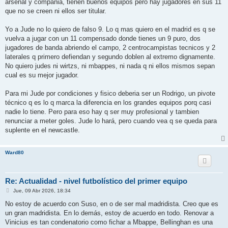
j
arsenal y compañia, tienen buenos equipos pero hay jugadores en sus 11
e
que no se creen ni ellos ser titular.
Yo a Jude no lo quiero de falso 9. Lo q mas quiero en el madrid es q se
vuelva a jugar con un 11 compensado donde tienes un 9 puro, dos
jugadores de banda abriendo el campo, 2 centrocampistas tecnicos y 2
laterales q primero defiendan y segundo doblen al extremo dignamente.
No quiero judes ni wirtzs, ni mbappes, ni nada q ni ellos mismos sepan
cual es su mejor jugador.
Para mi Jude por condiciones y fisico deberia ser un Rodrigo, un pivote
técnico q es lo q marca la diferencia en los grandes equipos porq casi
nadie lo tiene. Pero para eso hay q ser muy profesional y tambien
renunciar a meter goles. Jude lo hará, pero cuando vea q se queda para
suplente en el newcastle.
Ward80
Re: Actualidad - nivel futbolístico del primer equipo
M
Jue, 09 Abr 2026, 18:34
e
n
No estoy de acuerdo con Suso, en o de ser mal madridista. Creo que es
s
un gran madridista. En lo demás, estoy de acuerdo en todo. Renovar a
a
j
Vinicius es tan condenatorio como fichar a Mbappe, Bellinghan es una
e