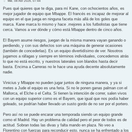
M
Mié, 08 Abr 2026, 07:44
e
n
Pues qué quieres que te diga, para mí Kane, con ochocientos años, es
s
mejor jugador de equipo que Mbappe. El francés es incapaz de mejorar al
a
j
equipo en el que juega en ninguna faceta más allá de los goles que
e
marca. Kane marca lo mismo y hace .mejores a los futbolistas que tiene
cerca. Vamos a ver dónde y cómo está Mbappe dentro de cinco años.
El Bayern asume riesgos, juegan de la misma manera vayan ganando o
perdiendo, y con sus defectos son una máquina de generar ocasiones
(también de concederlas). Es un equipo divertidísimo de ver. Nosotros
jugamos a ráfagas y siempre en términos individuales, concedemos atrás
lo que no está escrito, y nuestros laterales son blandos hasta decir
basta. Encima a Carreras no le hace una ayuda decente absolutamente
nadie.
Vinicius y Mbappe no pueden jugar juntos de ninguna manera, y ya si
metes a Jude el equipo es una feria. Si no le ponen ganas palman con el
Mallorca, el Elche o el Celta. Si tienen la intención de correr, salen vivos
con un equipo superior como es el Bayern, que igual que nos podía haber
goleado, se podrían haber llevado un susto gordo de no ser por el portero.
Pero así no se puede encarar una temporada siendo un equipo grande
como el Madrid. Hay un problema de calidad pero el peor de todos es de
actitud. Sobran todas las divas y falta mando en plaza. No veo a
Florentino con fuerzas para reconducir esto, nunca se ha enfrentado a los