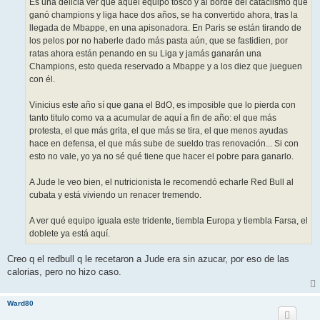
Es una delicia ver que aquel equipo tosco y al borde del cataclismo que
e
ganó champions y liga hace dos años, se ha convertido ahora, tras la
llegada de Mbappe, en una apisonadora. En Paris se están tirando de
los pelos por no haberle dado más pasta aún, que se fastidien, por
ratas ahora están penando en su Liga y jamás ganarán una
Champions, esto queda reservado a Mbappe y a los diez que jueguen
con él.
Vinicius este año sí que gana el BdO, es imposible que lo pierda con
tanto titulo como va a acumular de aquí a fin de año: el que más
protesta, el que más grita, el que más se tira, el que menos ayudas
hace en defensa, el que más sube de sueldo tras renovación... Si con
esto no vale, yo ya no sé qué tiene que hacer el pobre para ganarlo.
A Jude le veo bien, el nutricionista le recomendó echarle Red Bull al
cubata y está viviendo un renacer tremendo.
A ver qué equipo iguala este tridente, tiembla Europa y tiembla Farsa, el
doblete ya está aquí.
Creo q el redbull q le recetaron a Jude era sin azucar, por eso de las
calorias, pero no hizo caso.
Ward80