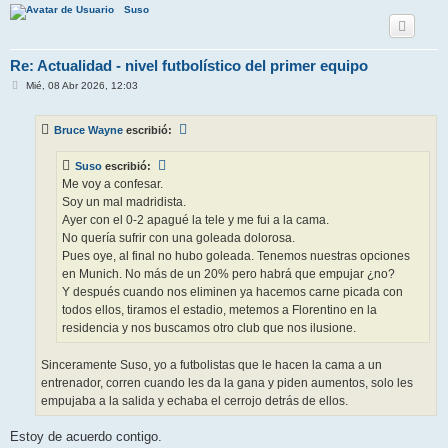
Suso
Re: Actualidad - nivel futbolístico del primer equipo
M
Mié, 08 Abr 2026, 12:03
e
n
s
Bruce Wayne
escribió:
a
j
e
Suso
escribió:
Me voy a confesar.
Soy un mal madridista.
Ayer con el 0-2 apagué la tele y me fui a la cama.
No quería sufrir con una goleada dolorosa.
Pues oye, al final no hubo goleada. Tenemos nuestras opciones
en Munich. No más de un 20% pero habrá que empujar ¿no?
Y después cuando nos eliminen ya hacemos carne picada con
todos ellos, tiramos el estadio, metemos a Florentino en la
residencia y nos buscamos otro club que nos ilusione.
Sinceramente Suso, yo a futbolistas que le hacen la cama a un
entrenador, corren cuando les da la gana y piden aumentos, solo les
empujaba a la salida y echaba el cerrojo detrás de ellos.
Estoy de acuerdo contigo.