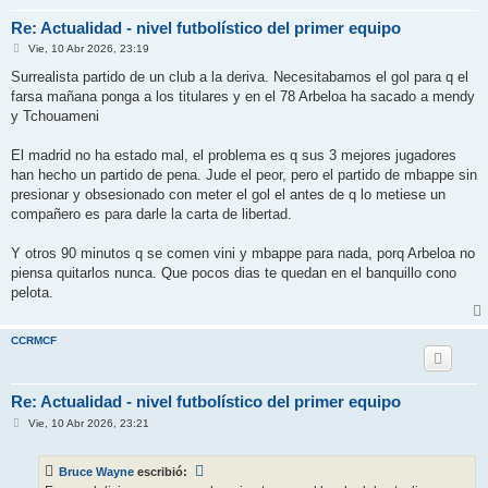
Re: Actualidad - nivel futbolístico del primer equipo
M
Vie, 10 Abr 2026, 23:19
e
n
Surrealista partido de un club a la deriva. Necesitabamos el gol para q el
s
farsa mañana ponga a los titulares y en el 78 Arbeloa ha sacado a mendy
a
j
y Tchouameni
e
El madrid no ha estado mal, el problema es q sus 3 mejores jugadores
han hecho un partido de pena. Jude el peor, pero el partido de mbappe sin
presionar y obsesionado con meter el gol el antes de q lo metiese un
compañero es para darle la carta de libertad.
Y otros 90 minutos q se comen vini y mbappe para nada, porq Arbeloa no
piensa quitarlos nunca. Que pocos dias te quedan en el banquillo cono
pelota.
CCRMCF
Re: Actualidad - nivel futbolístico del primer equipo
M
Vie, 10 Abr 2026, 23:21
e
n
s
Bruce Wayne
escribió:
a
j