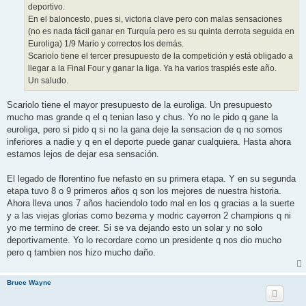
deportivo.
En el baloncesto, pues si, victoria clave pero con malas sensaciones
(no es nada fácil ganar en Turquía pero es su quinta derrota seguida en
Euroliga) 1/9 Mario y correctos los demás.
Scariolo tiene el tercer presupuesto de la competición y está obligado a
llegar a la Final Four y ganar la liga. Ya ha varios traspiés este año.
Un saludo.
Scariolo tiene el mayor presupuesto de la euroliga. Un presupuesto
mucho mas grande q el q tenian laso y chus. Yo no le pido q gane la
euroliga, pero si pido q si no la gana deje la sensacion de q no somos
inferiores a nadie y q en el deporte puede ganar cualquiera. Hasta ahora
estamos lejos de dejar esa sensación.
El legado de florentino fue nefasto en su primera etapa. Y en su segunda
etapa tuvo 8 o 9 primeros años q son los mejores de nuestra historia.
Ahora lleva unos 7 años haciendolo todo mal en los q gracias a la suerte
y a las viejas glorias como bezema y modric cayerron 2 champions q ni
yo me termino de creer. Si se va dejando esto un solar y no solo
deportivamente. Yo lo recordare como un presidente q nos dio mucho
pero q tambien nos hizo mucho daño.
Bruce Wayne