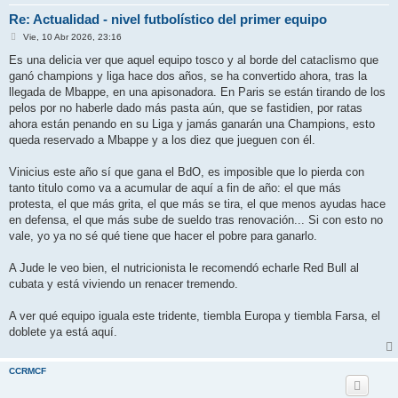
Re: Actualidad - nivel futbolístico del primer equipo
M
Vie, 10 Abr 2026, 23:16
e
n
Es una delicia ver que aquel equipo tosco y al borde del cataclismo que
s
ganó champions y liga hace dos años, se ha convertido ahora, tras la
a
j
llegada de Mbappe, en una apisonadora. En Paris se están tirando de los
e
pelos por no haberle dado más pasta aún, que se fastidien, por ratas
ahora están penando en su Liga y jamás ganarán una Champions, esto
queda reservado a Mbappe y a los diez que jueguen con él.
Vinicius este año sí que gana el BdO, es imposible que lo pierda con
tanto titulo como va a acumular de aquí a fin de año: el que más
protesta, el que más grita, el que más se tira, el que menos ayudas hace
en defensa, el que más sube de sueldo tras renovación... Si con esto no
vale, yo ya no sé qué tiene que hacer el pobre para ganarlo.
A Jude le veo bien, el nutricionista le recomendó echarle Red Bull al
cubata y está viviendo un renacer tremendo.
A ver qué equipo iguala este tridente, tiembla Europa y tiembla Farsa, el
doblete ya está aquí.
CCRMCF