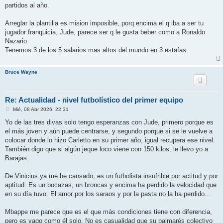
partidos al año.
Arreglar la plantilla es mision imposible, porq encima el q iba a ser tu
jugador franquicia, Jude, parece ser q le gusta beber como a Ronaldo
Nazario.
Tenemos 3 de los 5 salarios mas altos del mundo en 3 estafas.
Bruce Wayne
Re: Actualidad - nivel futbolístico del primer equipo
M
Mié, 08 Abr 2026, 22:31
e
n
Yo de las tres divas solo tengo esperanzas con Jude, primero porque es
s
el más joven y aún puede centrarse, y segundo porque si se le vuelve a
a
j
colocar donde lo hizo Carletto en su primer año, igual recupera ese nivel.
e
También digo que si algún jeque loco viene con 150 kilos, le llevo yo a
Barajas.
De Vinicius ya me he cansado, es un futbolista insufrible por actitud y por
aptitud. Es un bocazas, un broncas y encima ha perdido la velocidad que
en su día tuvo. El amor por los saraos y por la pasta no la ha perdido...
Mbappe me parece que es el que más condiciones tiene con diferencia,
pero es vago como él solo. No es casualidad que su palmarés colectivo