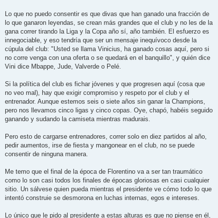
Lo que no puedo consentir es que divas que han ganado una fracción de
lo que ganaron leyendas, se crean más grandes que el club y no les de la
gana correr tirando la Liga y la Copa año sí, año también. El esfuerzo es
innegociable, y eso tendría que ser un mensaje inequívoco desde la
cúpula del club: "Usted se llama Vinicius, ha ganado cosas aquí, pero si
no corre venga con una oferta o se quedará en el banquillo", y quién dice
Vini dice Mbappe, Jude, Valverde o Pelé.
Si la política del club es fichar jóvenes y que progresen aquí (cosa que
no veo mal), hay que exigir compromiso y respeto por el club y el
entrenador. Aunque estemos seis o siete años sin ganar la Champions,
pero nos llevamos cinco ligas y cinco copas. Oye, chapó, habéis seguido
ganando y sudando la camiseta mientras madurais.
Pero esto de cargarse entrenadores, correr solo en diez partidos al año,
pedir aumentos, irse de fiesta y mangonear en el club, no se puede
consentir de ninguna manera.
Me temo que el final de la época de Florentino va a ser tan traumático
como lo son casi todos los finales de épocas gloriosas en casi cualquier
sitio. Un sálvese quien pueda mientras el presidente ve cómo todo lo que
intentó construie se desmorona en luchas internas, egos e intereses.
Lo único que le pido al presidente a estas alturas es que no piense en él,