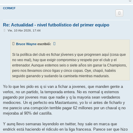
CCRMCF
Re: Actualidad - nivel futbolístico del primer equipo
M
Vie, 10 Abr 2026, 17:44
e
n
s
Bruce Wayne
escribió:
a
j
e
Si la política del club es fichar jóvenes y que progresen aquí (cosa que
no veo mal), hay que exigir compromiso y respeto por el club y el
entrenador. Aunque estemos seis o siete años sin ganar la Champions,
pero nos llevamos cinco ligas y cinco copas. Oye, chapó, habéis
seguido ganando y sudando la camiseta mientras madurais.
Yo lo que les pido es q si van a fichar a jovenes, que manden gente a
verlos, no un partido, la temporada entera. No es normal q estemos
pagando por jovenes mas que nadie y q la mayoria sean verdaderos
mediocres. Un ej perfecto era Mastantuono, yo lo vi antes de ficharlo y
me parecio una corrupción terrible pagar 62 millones por un chaval q no
mejoraba al 90% del castilla.
Y aunq llevo semanas leyendolo en twitter, hoy sale en marca que
endrick está haciendo el ridiculo en la liga francesa. Parece ser que hizo