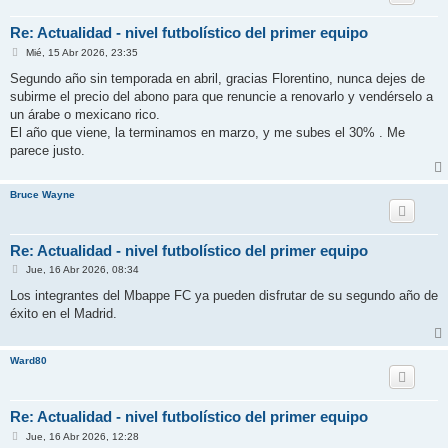
Re: Actualidad - nivel futbolístico del primer equipo
M
Mié, 15 Abr 2026, 23:35
e
n
Segundo año sin temporada en abril, gracias Florentino, nunca dejes de
s
subirme el precio del abono para que renuncie a renovarlo y vendérselo a
a
j
un árabe o mexicano rico.
e
El año que viene, la terminamos en marzo, y me subes el 30% . Me
parece justo.
Bruce Wayne
Re: Actualidad - nivel futbolístico del primer equipo
M
Jue, 16 Abr 2026, 08:34
e
n
Los integrantes del Mbappe FC ya pueden disfrutar de su segundo año de
s
éxito en el Madrid.
a
j
e
Ward80
Re: Actualidad - nivel futbolístico del primer equipo
M
Jue, 16 Abr 2026, 12:28
e