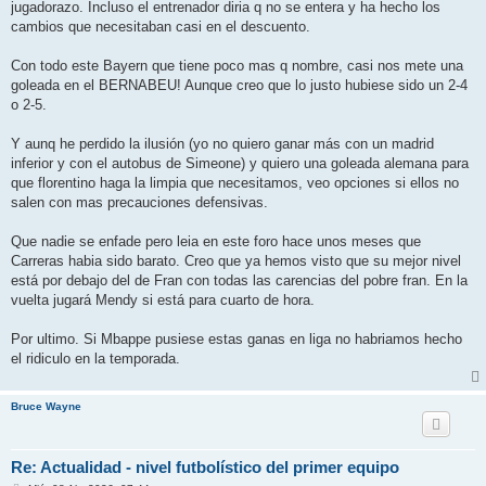
jugadorazo. Incluso el entrenador diria q no se entera y ha hecho los
cambios que necesitaban casi en el descuento.
Con todo este Bayern que tiene poco mas q nombre, casi nos mete una
goleada en el BERNABEU! Aunque creo que lo justo hubiese sido un 2-4
o 2-5.
Y aunq he perdido la ilusión (yo no quiero ganar más con un madrid
inferior y con el autobus de Simeone) y quiero una goleada alemana para
que florentino haga la limpia que necesitamos, veo opciones si ellos no
salen con mas precauciones defensivas.
Que nadie se enfade pero leia en este foro hace unos meses que
Carreras habia sido barato. Creo que ya hemos visto que su mejor nivel
está por debajo del de Fran con todas las carencias del pobre fran. En la
vuelta jugará Mendy si está para cuarto de hora.
Por ultimo. Si Mbappe pusiese estas ganas en liga no habriamos hecho
el ridiculo en la temporada.
Bruce Wayne
Re: Actualidad - nivel futbolístico del primer equipo