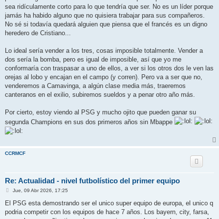
sea ridículamente corto para lo que tendría que ser. No es un líder porque
jamás ha habido alguno que no quisiera trabajar para sus compañeros.
No sé si todavía quedará alguien que piensa que el francés es un digno
heredero de Cristiano...
Lo ideal sería vender a los tres, cosas imposible totalmente. Vender a
dos sería la bomba, pero es igual de imposible, así que yo me
conformaría con traspasar a uno de ellos, a ver si los otros dos le ven las
orejas al lobo y encajan en el campo (y corren). Pero va a ser que no,
venderemos a Camavinga, a algún clase media más, traeremos
canteranos en el exilio, subiremos sueldos y a penar otro año más.
Por cierto, estoy viendo al PSG y mucho ojito que pueden ganar su
segunda Champions en sus dos primeros años sin Mbappe
CCRMCF
Re: Actualidad - nivel futbolístico del primer equipo
M
Jue, 09 Abr 2026, 17:25
e
n
El PSG esta demostrando ser el unico super equipo de europa, el unico q
s
podria competir con los equipos de hace 7 años. Los bayern, city, farsa,
a