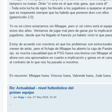
tampoco se matan. Dirán "si este es el que más gana, que corra él".
- Toda esta lucha de egos ha llevado a los jugadores a quejarse al pre
que es inoperante siempre que ha habido que ponerse duro con ellos
(galacticidio 2.0).
Yo no sé cómo estaríamos sin Mbappe, pero sí sé cómo está el equip
estos dos años. Veníamos de jugar mal pero de ganar por la implicació
jugadores, desde que ha llegado el francés ya habéis visto lo que pasa
Estoy de acuerdo con vosotros en que los problemas son estructurale
vienen de atrás, pero el fichaje de Mbappe ha abierto la caja de Pando
ojo, es mucha casualidad que el PSG fuese una broma con Mbappe all
ahora son una apisonadora en cuanto a implicación y ganas en el camp
al contrario de lo que nos ha pasado a nosotros.
En resumen: Mbappe fuera, Vinicius fuera, Valverde fuera, Jude fuera.
Re: Actualidad - nivel futbolístico del
primer equipo
M
por
Angy
»
Jue, 07 May 2026, 22:34
e
n
..
s
a
j