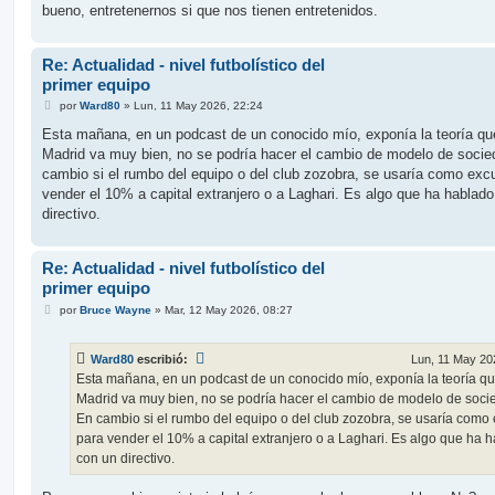
bueno, entretenernos si que nos tienen entretenidos.
Re: Actualidad - nivel futbolístico del
primer equipo
M
por
Ward80
»
Lun, 11 May 2026, 22:24
e
n
Esta mañana, en un podcast de un conocido mío, exponía la teoría que
s
Madrid va muy bien, no se podría hacer el cambio de modelo de socie
a
j
cambio si el rumbo del equipo o del club zozobra, se usaría como exc
e
vender el 10% a capital extranjero o a Laghari. Es algo que ha hablad
directivo.
Re: Actualidad - nivel futbolístico del
primer equipo
M
por
Bruce Wayne
»
Mar, 12 May 2026, 08:27
e
n
s
Ward80
escribió:
Lun, 11 May 20
a
j
Esta mañana, en un podcast de un conocido mío, exponía la teoría que
e
Madrid va muy bien, no se podría hacer el cambio de modelo de soci
En cambio si el rumbo del equipo o del club zozobra, se usaría como
para vender el 10% a capital extranjero o a Laghari. Es algo que ha 
con un directivo.