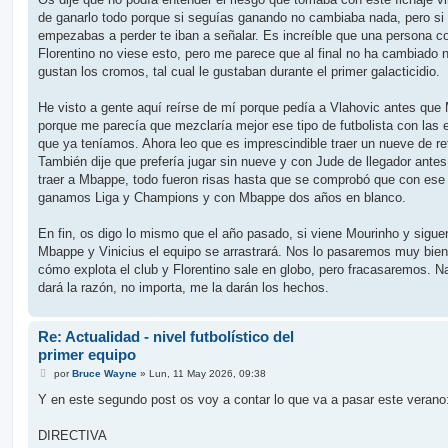
de ganarlo todo porque si seguías ganando no cambiaba nada, pero si
empezabas a perder te iban a señalar. Es increíble que una persona 
Florentino no viese esto, pero me parece que al final no ha cambiado n
gustan los cromos, tal cual le gustaban durante el primer galacticidio.
He visto a gente aquí reírse de mí porque pedía a Vlahovic antes que
porque me parecía que mezclaría mejor ese tipo de futbolista con las e
que ya teníamos. Ahora leo que es imprescindible traer un nueve de re
También dije que prefería jugar sin nueve y con Jude de llegador ante
traer a Mbappe, todo fueron risas hasta que se comprobó que con ese
ganamos Liga y Champions y con Mbappe dos años en blanco.
En fin, os digo lo mismo que el año pasado, si viene Mourinho y sigue
Mbappe y Vinicius el equipo se arrastrará. Nos lo pasaremos muy bien
cómo explota el club y Florentino sale en globo, pero fracasaremos. 
dará la razón, no importa, me la darán los hechos.
Re: Actualidad - nivel futbolístico del
primer equipo
M
por
Bruce Wayne
»
Lun, 11 May 2026, 09:38
e
n
Y en este segundo post os voy a contar lo que va a pasar este verano
s
a
j
DIRECTIVA
e