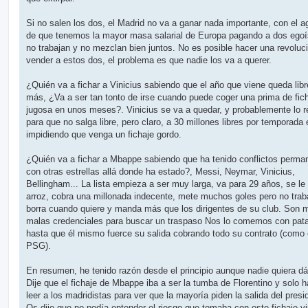
Si no salen los dos, el Madrid no va a ganar nada importante, con el a
de que tenemos la mayor masa salarial de Europa pagando a dos egoí
no trabajan y no mezclan bien juntos. No es posible hacer una revoluci
vender a estos dos, el problema es que nadie los va a querer.
¿Quién va a fichar a Vinicius sabiendo que el año que viene queda libr
más, ¿Va a ser tan tonto de irse cuando puede coger una prima de fic
jugosa en unos meses?. Vinicius se va a quedar, y probablemente lo 
para que no salga libre, pero claro, a 30 millones libres por temporada 
impidiendo que venga un fichaje gordo.
¿Quién va a fichar a Mbappe sabiendo que ha tenido conflictos perma
con otras estrellas allá donde ha estado?, Messi, Neymar, Vinicius,
Bellingham... La lista empieza a ser muy larga, va para 29 años, se le
arroz, cobra una millonada indecente, mete muchos goles pero no trab
borra cuando quiere y manda más que los dirigentes de su club. Son 
malas credenciales para buscar un traspaso Nos lo comemos con pat
hasta que él mismo fuerce su salida cobrando todo su contrato (como 
PSG).
En resumen, he tenido razón desde el principio aunque nadie quiera d
Dije que el fichaje de Mbappe iba a ser la tumba de Florentino y solo 
leer a los madridistas para ver que la mayoría piden la salida del presi
Os dije que no podía entender el riesgo que tomaba con este fichaje v