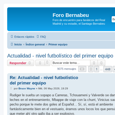
Foro Bernabeu
Foro de encuentro para fanáticos del Real
Madrid y su estadio, el Santiago Bernabeu
Enlaces rápidos
FAQ
Inicio
Índice general
Primer equipo
Actualidad - nivel futbolístico del primer equipo
Buscar
Búsque
Responder
Página
450
de
454
1
448
Anterior
9075 mensajes
…
Re: Actualidad - nivel futbolístico
del primer equipo
M
por
Bruce Wayne
»
Mié, 06 May 2026, 19:29
e
n
Rudiger le suelta un sopapo a Carreras, Tchouameni y Valverde se da
s
leches en el entrenamiento, Mbappe de viaje con la churri, Vinicius s
a
j
pecho porque le mete dos goles al Español... Sí, sí, está el ambiente
e
fantásticamente bien en el vestuario, éramos unos locos los que pen
que meter ahí otro gallo iba a ser explosivo.