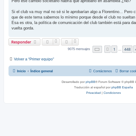
Pero ese cambio societario habría que aprobarlo en asamblea ¿No?
Si el club va muy mal no sé si le aprobarían algo a Florentino... Pero c
que de este tema sabemos lo mínimo porque desde el club no sueltan
Esa es otra, la política de comunicación del club también está para da
vuelta gorda.
Responder
Página
450
de
454
1
448
Anterior
9075 mensajes
…
Volver a “Primer equipo”
Inicio
Índice general
Contáctenos
Borrar coo
Desarrollado por
phpBB
® Forum Software © phpBB L
Traducción al español por
phpBB España
Privacidad
|
Condiciones