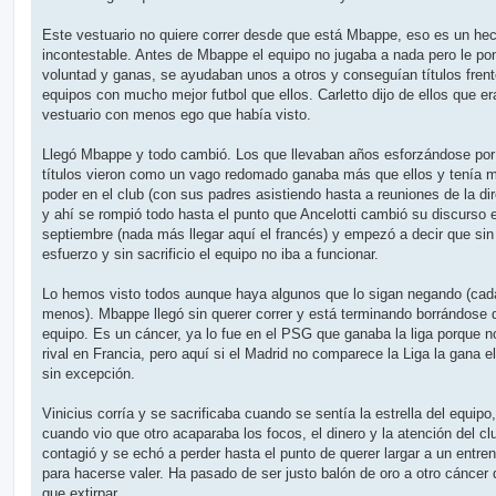
e
Este vestuario no quiere correr desde que está Mbappe, eso es un he
incontestable. Antes de Mbappe el equipo no jugaba a nada pero le po
voluntad y ganas, se ayudaban unos a otros y conseguían títulos frent
equipos con mucho mejor futbol que ellos. Carletto dijo de ellos que er
vestuario con menos ego que había visto.
Llegó Mbappe y todo cambió. Los que llevaban años esforzándose por
títulos vieron como un vago redomado ganaba más que ellos y tenía 
poder en el club (con sus padres asistiendo hasta a reuniones de la dir
y ahí se rompió todo hasta el punto que Ancelotti cambió su discurso 
septiembre (nada más llegar aquí el francés) y empezó a decir que sin
esfuerzo y sin sacrificio el equipo no iba a funcionar.
Lo hemos visto todos aunque haya algunos que lo sigan negando (cad
menos). Mbappe llegó sin querer correr y está terminando borrándose 
equipo. Es un cáncer, ya lo fue en el PSG que ganaba la liga porque n
rival en Francia, pero aquí si el Madrid no comparece la Liga la gana e
sin excepción.
Vinicius corría y se sacrificaba cuando se sentía la estrella del equipo
cuando vio que otro acaparaba los focos, el dinero y la atención del cl
contagió y se echó a perder hasta el punto de querer largar a un entre
para hacerse valer. Ha pasado de ser justo balón de oro a otro cáncer
que extirpar.