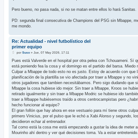
Pero bueno, no pasa nada, si no se matan entre ellos lo hará Sanitas.
PD: segunda final consecutiva de Champions del PSG sin Mbappe, me
me mondo.
Re: Actualidad - nivel futbolístico del
primer equipo
M
por
Suso
»
Jue, 07 May 2026, 17:11
e
n
Pues está Valverde en el hospital por otra pelea con Tchouameni. Sí 
s
está poniendo fea la cosa y el domingo es el partido del barsa. Miedo
a
j
Culpar a Mbappe de todo esto no es justo. Estoy de acuerdo con que l
e
planificación de la plantilla se vio afectada por traer a Mbappe y no vin
otros jugadores que tambien necesitábamos. Pero sigo dudando que si
Mbappe la cosa hubiese ido mejor. Sin traer a Mbappe, Kroos se hubi
retirado igualmente y sin traer a Mbappe Modric se hubiese ido tambié
traer a Mbappe hubiésemos traído a otros centrocampistas pero ¿habr
hecho funcionar al equipo?
El gran follón que hay ahora en ese vestuario para mí tiene otros culpa
primero Vinicius, por el pulso que le echó a Xabi Alonso y segundo, lo
decidieron echar al entrenador.
Tal como está la cosa me está empezando a gustar la idea de meter a
Mourinho ahí dentro y ver qué decisiones toma. Va a estar entretenido