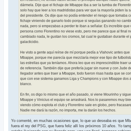
dármela. Dije que el fichaje de Mbappe iba a ser la tumba de Florenti
solo hay que leer a los madridistas para ver que la mayoría piden la s
del presidente. Os dije que no podía entender el riesgo que tomaba c
fichaje viniendo de ganarlo todo porque si seguías ganando no camb
nada, pero si empezabas a perder te iban a señalar. Es increíble que
persona como Florentino no viese esto, pero me parece que al final n
cambiado nada, le gustan los cromos, tal cual le gustaban durante el 
galacticidio.
He visto a gente aquí reírse de mí porque pedía a Vlahovic antes que
Mbappe, porque me parecía que mezclaría mejor ese tipo de futbolist
las estrellas que ya teníamos. Ahora leo que es imprescindible traer 
de referencia. También dije que prefería jugar sin nueve y con Jude d
llegador antes que traer a Mbappe, todo fueron risas hasta que se c
que con ese sistema ganamos Liga y Champions y con Mbappe dos 
blanco.
En fin, os digo lo mismo que el año pasado, si viene Mourinho y sigu
Mbappe y Vinicius el equipo se arrastrará. Nos lo pasaremos muy bie
viendo cómo explota el club y Florentino sale en globo, pero fracasa
Nadie me dará la razón, no importa, me la darán los hechos.
Yo comenté, en muchas ocasiones que, lo que uo deseaba es que M
fuera el rey del PSG, que fuera feliz allí los próximos 10 años. Yo ta