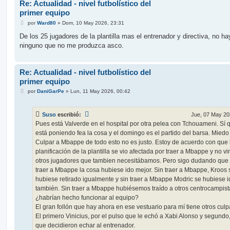
Re: Actualidad - nivel futbolístico del
primer equipo
M
por
Ward80
»
Dom, 10 May 2026, 23:31
e
n
De los 25 jugadores de la plantilla mas el entrenador y directiva, no ha
s
ninguno que no me produzca asco.
a
j
e
Re: Actualidad - nivel futbolístico del
primer equipo
M
por
DaniGarPe
»
Lun, 11 May 2026, 00:42
e
n
s
Suso
escribió:
Jue, 07 May 20
a
j
Pues está Valverde en el hospital por otra pelea con Tchouameni. Sí 
e
está poniendo fea la cosa y el domingo es el partido del barsa. Miedo
Culpar a Mbappe de todo esto no es justo. Estoy de acuerdo con que 
planificación de la plantilla se vio afectada por traer a Mbappe y no vi
otros jugadores que tambien necesitábamos. Pero sigo dudando que 
traer a Mbappe la cosa hubiese ido mejor. Sin traer a Mbappe, Kroos 
hubiese retirado igualmente y sin traer a Mbappe Modric se hubiese i
también. Sin traer a Mbappe hubiésemos traído a otros centrocampist
¿habrían hecho funcionar al equipo?
El gran follón que hay ahora en ese vestuario para mí tiene otros culp
El primero Vinicius, por el pulso que le echó a Xabi Alonso y segundo,
que decidieron echar al entrenador.