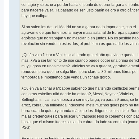
contagió y se echó a perder hasta el punto de querer largar a un ent
para hacerse valer. Ha pasado de ser justo balón de oro a otro cánce
hay que extirpar.
Si no salen los dos, el Madrid no va a ganar nada importante, con el
agravante de que tenemos la mayor masa salarial de Europa pagand
egoístas que no trabajan y no mezclan bien juntos. No es posible hac
revolución sin vender a estos dos, el problema es que nadie los va a 
¿Quién va a fichar a Vinicius sabiendo que el año que viene queda li
más, ¿Va a ser tan tonto de irse cuando puede coger una prima de fic
muy jugosa en unos meses?. Vinicius se va a quedar, y probablement
renueven para que no salga libre, pero claro, a 30 millones libres por
temporada e impidiendo que venga un fichaje gordo.
¿Quién va a fichar a Mbappe sabiendo que ha tenido conflictos perm
con otras estrellas allá donde ha estado?, Messi, Neymar, Vinicius,
Bellingham... La lista empieza a ser muy larga, va para 29 años, se le
arroz, cobra una millonada indecente, mete muchos goles pero no tra
borra cuando quiere y manda más que los dirigentes de su club. Son
malas credenciales para buscar un traspaso Nos lo comemos con pat
hasta que él mismo fuerce su salida cobrando todo su contrato (como
PSG).
En resumen, he tenido razón desde el principio aunque nadie quiera