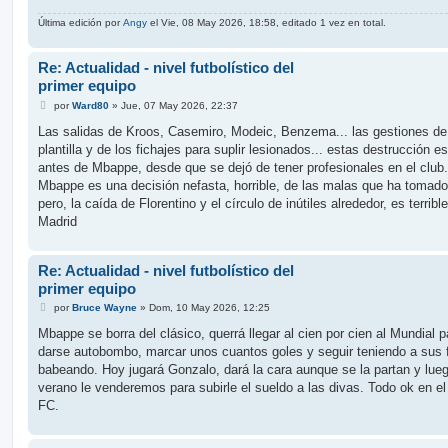
e
Última edición por
Angy
el Vie, 08 May 2026, 18:58, editado 1 vez en total.
Re: Actualidad - nivel futbolístico del
primer equipo
M
por
Ward80
»
Jue, 07 May 2026, 22:37
e
n
Las salidas de Kroos, Casemiro, Modeic, Benzema... las gestiones de
s
plantilla y de los fichajes para suplir lesionados... estas destrucción e
a
j
antes de Mbappe, desde que se dejó de tener profesionales en el club.
e
Mbappe es una decisión nefasta, horrible, de las malas que ha tomado
pero, la caída de Florentino y el círculo de inútiles alrededor, es terrible
Madrid
Re: Actualidad - nivel futbolístico del
primer equipo
M
por
Bruce Wayne
»
Dom, 10 May 2026, 12:25
e
n
Mbappe se borra del clásico, querrá llegar al cien por cien al Mundial p
s
darse autobombo, marcar unos cuantos goles y seguir teniendo a sus f
a
j
babeando. Hoy jugará Gonzalo, dará la cara aunque se la partan y lue
e
verano le venderemos para subirle el sueldo a las divas. Todo ok en 
FC.