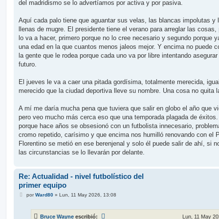
del madridismo se lo advertíamos por activa y por pasiva.
Aquí cada palo tiene que aguantar sus velas, las blancas impolutas y 
llenas de mugre. El presidente tiene el verano para arreglar las cosas,
lo va a hacer, primero porque no lo cree necesario y segundo porque y
una edad en la que cuantos menos jaleos mejor. Y encima no puede co
la gente que le rodea porque cada uno va por libre intentando asegurar
futuro.
El jueves le va a caer una pitada gordísima, totalmente merecida, igua
merecido que la ciudad deportiva lleve su nombre. Una cosa no quita la
A mí me daría mucha pena que tuviera que salir en globo el año que v
pero veo mucho más cerca eso que una temporada plagada de éxitos.
porque hace años se obsesionó con un futbolista innecesario, problem
cromo repetido, carísimo y que encima nos humilló renovando con el
Florentino se metió en ese berenjenal y solo él puede salir de ahí, si n
las circunstancias se lo llevarán por delante.
Re: Actualidad - nivel futbolístico del
primer equipo
M
por
Ward80
»
Lun, 11 May 2026, 13:08
e
n
s
Bruce Wayne
escribió:
Lun, 11 May 20
a