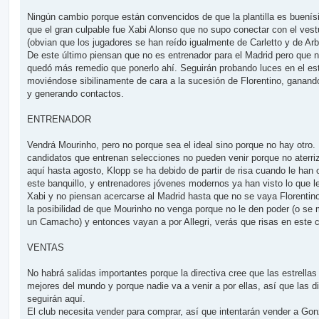
Ningún cambio porque están convencidos de que la plantilla es buenís
que el gran culpable fue Xabi Alonso que no supo conectar con el vest
(obvian que los jugadores se han reído igualmente de Carletto y de Arb
De este último piensan que no es entrenador para el Madrid pero que n
quedó más remedio que ponerlo ahí. Seguirán probando luces en el est
moviéndose sibilinamente de cara a la sucesión de Florentino, ganand
y generando contactos.
ENTRENADOR
Vendrá Mourinho, pero no porque sea el ideal sino porque no hay otro.
candidatos que entrenan selecciones no pueden venir porque no aterri
aquí hasta agosto, Klopp se ha debido de partir de risa cuando le han 
este banquillo, y entrenadores jóvenes modernos ya han visto lo que l
Xabi y no piensan acercarse al Madrid hasta que no se vaya Florentino
la posibilidad de que Mourinho no venga porque no le den poder (o se
un Camacho) y entonces vayan a por Allegri, verás que risas en este 
VENTAS
No habrá salidas importantes porque la directiva cree que las estrellas
mejores del mundo y porque nadie va a venir a por ellas, así que las d
seguirán aquí.
El club necesita vender para comprar, así que intentarán vender a Gon