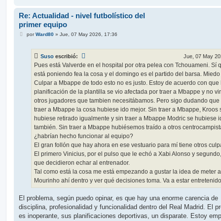
Re: Actualidad - nivel futbolístico del
primer equipo
M
por
Ward80
»
Jue, 07 May 2026, 17:36
e
n
s
Suso
escribió:
Jue, 07 May 20
a
j
Pues está Valverde en el hospital por otra pelea con Tchouameni. Sí 
e
está poniendo fea la cosa y el domingo es el partido del barsa. Miedo
Culpar a Mbappe de todo esto no es justo. Estoy de acuerdo con que 
planificación de la plantilla se vio afectada por traer a Mbappe y no vi
otros jugadores que tambien necesitábamos. Pero sigo dudando que 
traer a Mbappe la cosa hubiese ido mejor. Sin traer a Mbappe, Kroos 
hubiese retirado igualmente y sin traer a Mbappe Modric se hubiese i
también. Sin traer a Mbappe hubiésemos traído a otros centrocampist
¿habrían hecho funcionar al equipo?
El gran follón que hay ahora en ese vestuario para mí tiene otros culp
El primero Vinicius, por el pulso que le echó a Xabi Alonso y segundo,
que decidieron echar al entrenador.
Tal como está la cosa me está empezando a gustar la idea de meter a
Mourinho ahí dentro y ver qué decisiones toma. Va a estar entretenido
El problema, según puedo opinar, es que hay una enorme carencia de
disciplina, profesionalidad y funcionalidad dentro del Real Madrid. El p
es inoperante, sus planificaciones deportivas, un disparate. Estoy e