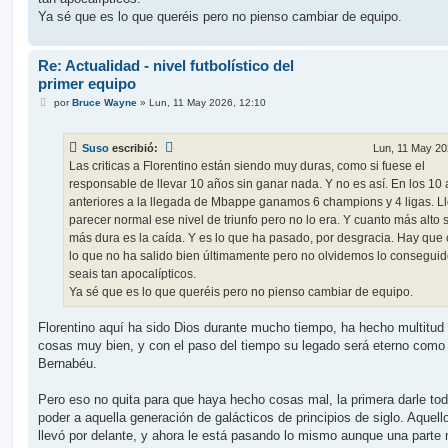
Ya sé que es lo que queréis pero no pienso cambiar de equipo.
Re: Actualidad - nivel futbolístico del
primer equipo
M
por
Bruce Wayne
»
Lun, 11 May 2026, 12:10
e
n
s
Suso
escribió:
Lun, 11 May 20
a
j
Las criticas a Florentino están siendo muy duras, como si fuese el
e
responsable de llevar 10 años sin ganar nada. Y no es así. En los 10
anteriores a la llegada de Mbappe ganamos 6 champions y 4 ligas. L
parecer normal ese nivel de triunfo pero no lo era. Y cuanto más alto
más dura es la caída. Y es lo que ha pasado, por desgracia. Hay que c
lo que no ha salido bien últimamente pero no olvidemos lo conseguid
seais tan apocalípticos.
Ya sé que es lo que queréis pero no pienso cambiar de equipo.
Florentino aquí ha sido Dios durante mucho tiempo, ha hecho multitud
cosas muy bien, y con el paso del tiempo su legado será eterno como 
Bernabéu.
Pero eso no quita para que haya hecho cosas mal, la primera darle tod
poder a aquella generación de galácticos de principios de siglo. Aquello
llevó por delante, y ahora le está pasando lo mismo aunque una parte