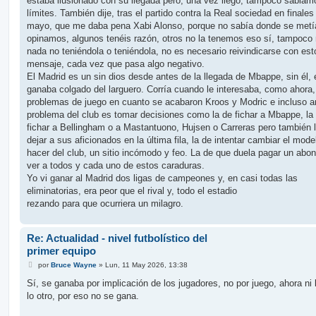
estaba ilusionado con su llegada pero, una vez llegó, tampoco sabiam
límites. También dije, tras el partido contra la Real sociedad en finales
mayo, que me daba pena Xabi Alonso, porque no sabía donde se metí
opinamos, algunos tenéis razón, otros no la tenemos eso sí, tampoco 
nada no teniéndola o teniéndola, no es necesario reivindicarse con es
mensaje, cada vez que pasa algo negativo.
El Madrid es un sin dios desde antes de la llegada de Mbappe, sin él, 
ganaba colgado del larguero. Corría cuando le interesaba, como ahora,
problemas de juego en cuanto se acabaron Kroos y Modric e incluso a
problema del club es tomar decisiones como la de fichar a Mbappe, la
fichar a Bellingham o a Mastantuono, Hujsen o Carreras pero también 
dejar a sus aficionados en la última fila, la de intentar cambiar el mode
hacer del club, un sitio incómodo y feo. La de que duela pagar un abon
ver a todos y cada uno de estos caraduras.
Yo vi ganar al Madrid dos ligas de campeones y, en casi todas las
eliminatorias, era peor que el rival y, todo el estadio
rezando para que ocurriera un milagro.
Re: Actualidad - nivel futbolístico del
primer equipo
M
por
Bruce Wayne
»
Lun, 11 May 2026, 13:38
e
n
Sí, se ganaba por implicación de los jugadores, no por juego, ahora ni 
s
lo otro, por eso no se gana.
a
j
e