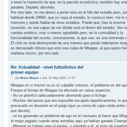
a tener la impresión de que, en la parcela económica, también hay una
paralela. Dejadez absoluta.
Por otro lado, no me atrevo a poner esto en el hilo del estadio pero, si
habitual desde 19994, que yo vaya al estadio, lo conozco bien, me lo 
memoria y puedo hablar de otros estadios. Puede que, tras la enorme
inversión, no sea capaz de ver dónde está el dinero del estadio. Veo u
cambio estético, mas o menos agradable pero, en la comodidad y la
funcionalidad del recinto, sinceramente, lo que veo, es una tremenda 
El club se está destruyendo de una manera que jamás habríamos ima
es demasiado obtuso que esto sea culpa de Mbappe, al que quiero fue
mañana mismo, por otro lado.
Re: Actualidad - nivel futbolístico del
primer equipo
M
por
Bruce Wayne
»
Jue, 07 May 2026, 17:47
e
n
Mbappe en si mismo no es el culpable máximo, el problema es del que 
s
Porque el fichaje de Mbappe ha afectado en varios aspectos:
a
j
- No se planificó adecuadamente ahorrando para si fichaje.
e
- Muchos decíamos que era imposible encajarlo deportivamente, lo qu
provocado un desastre en el juego (que ya venía de capa caída antes 
que decirlo).
- se ha generado un problema de ego en el vestuario al hacer que Mb
el mejor pagado cuando otras estrellas aquí ya habían ganado Champi
- Mbappe no trabaja para el equipo, y viéndole a él, el resto de jugador