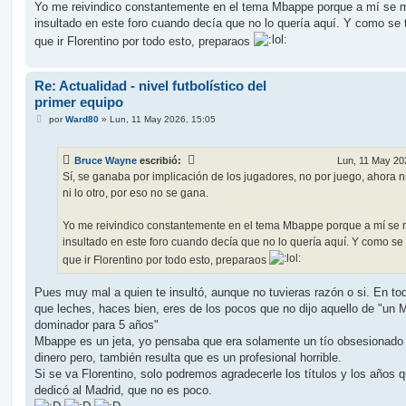
Yo me reivindico constantemente en el tema Mbappe porque a mí se 
insultado en este foro cuando decía que no lo quería aquí. Y como se
que ir Florentino por todo esto, preparaos
Re: Actualidad - nivel futbolístico del
primer equipo
M
por
Ward80
»
Lun, 11 May 2026, 15:05
e
n
s
Bruce Wayne
escribió:
Lun, 11 May 20
a
j
Sí, se ganaba por implicación de los jugadores, no por juego, ahora n
e
ni lo otro, por eso no se gana.
Yo me reivindico constantemente en el tema Mbappe porque a mí se
insultado en este foro cuando decía que no lo quería aquí. Y como se
que ir Florentino por todo esto, preparaos
Pues muy mal a quien te insultó, aunque no tuvieras razón o si. En to
que leches, haces bien, eres de los pocos que no dijo aquello de "un 
dominador para 5 años"
Mbappe es un jeta, yo pensaba que era solamente un tío obsesionado 
dinero pero, también resulta que es un profesional horrible.
Si se va Florentino, solo podremos agradecerle los títulos y los años 
dedicó al Madrid, que no es poco.