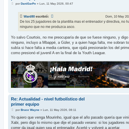
M
por
DaniGarPe
»
Lun, 11 May 2026, 00:47
e
n
s
Ward80
escribió:
Dom, 10 May 202
a
j
De los 25 jugadores de la plantilla mas el entrenador y directiva, no h
e
ninguno que no me produzca asco.
Yo salvo Courtois, no me preocuparía de que se fuese ninguno, y digo
ninguno, incluyo a Mbappé, a Güler, y a quien haga falta, me sobran t
subía si hace falta a media cantera, que ojalá presionarán los del prim
como presionó el juvenil A en la final de la Youth League.
Re: Actualidad - nivel futbolístico del
primer equipo
M
por
Bruce Wayne
»
Lun, 11 May 2026, 08:11
e
n
Yo quiero que venga Mourinho, igual que el año pasado quería que vin
s
Xabi, pero digo lo mismo que dije el pasado verano: si los jugadores n
a
j
correr da igual quien sea el entrenador. Acerté y volveré a acertar.