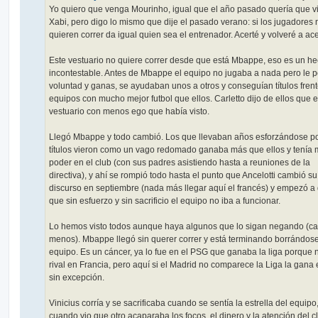
j
Yo quiero que venga Mourinho, igual que el año pasado quería que v
e
Xabi, pero digo lo mismo que dije el pasado verano: si los jugadores 
quieren correr da igual quien sea el entrenador. Acerté y volveré a ace
Este vestuario no quiere correr desde que está Mbappe, eso es un h
incontestable. Antes de Mbappe el equipo no jugaba a nada pero le 
voluntad y ganas, se ayudaban unos a otros y conseguían títulos frent
equipos con mucho mejor futbol que ellos. Carletto dijo de ellos que e
vestuario con menos ego que había visto.
Llegó Mbappe y todo cambió. Los que llevaban años esforzándose p
títulos vieron como un vago redomado ganaba más que ellos y tenía
poder en el club (con sus padres asistiendo hasta a reuniones de la
directiva), y ahí se rompió todo hasta el punto que Ancelotti cambió su
discurso en septiembre (nada más llegar aquí el francés) y empezó a 
que sin esfuerzo y sin sacrificio el equipo no iba a funcionar.
Lo hemos visto todos aunque haya algunos que lo sigan negando (c
menos). Mbappe llegó sin querer correr y está terminando borrándose
equipo. Es un cáncer, ya lo fue en el PSG que ganaba la liga porque 
rival en Francia, pero aquí si el Madrid no comparece la Liga la gana 
sin excepción.
Vinicius corría y se sacrificaba cuando se sentía la estrella del equipo
cuando vio que otro acaparaba los focos, el dinero y la atención del c