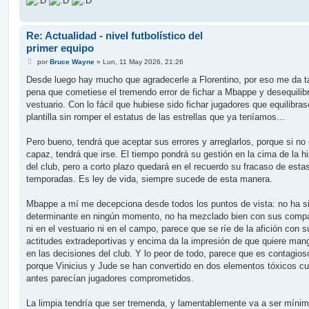
Re: Actualidad - nivel futbolístico del
primer equipo
M
por
Bruce Wayne
»
Lun, 11 May 2026, 21:26
e
n
Desde luego hay mucho que agradecerle a Florentino, por eso me da t
s
pena que cometiese el tremendo error de fichar a Mbappe y desequilib
a
j
vestuario. Con lo fácil que hubiese sido fichar jugadores que equilibras
e
plantilla sin romper el estatus de las estrellas que ya teníamos...
Pero bueno, tendrá que aceptar sus errores y arreglarlos, porque si no
capaz, tendrá que irse. El tiempo pondrá su gestión en la cima de la hi
del club, pero a corto plazo quedará en el recuerdo su fracaso de esta
temporadas. Es ley de vida, siempre sucede de esta manera.
Mbappe a mí me decepciona desde todos los puntos de vista: no ha s
determinante en ningún momento, no ha mezclado bien con sus comp
ni en el vestuario ni en el campo, parece que se ríe de la afición con s
actitudes extradeportivas y encima da la impresión de que quiere man
en las decisiones del club. Y lo peor de todo, parece que es contagios
porque Vinicius y Jude se han convertido en dos elementos tóxicos c
antes parecían jugadores comprometidos.
La limpia tendría que ser tremenda, y lamentablemente va a ser mínim