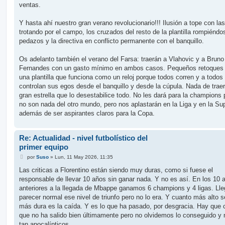
ventas.
Y hasta ahí nuestro gran verano revolucionario!!! Ilusión a tope con la
trotando por el campo, los cruzados del resto de la plantilla rompiéndo
pedazos y la directiva en conflicto permanente con el banquillo.
Os adelanto también el verano del Farsa: traerán a Vlahovic y a Bruno
Fernandes con un gasto mínimo en ambos casos. Pequeños retoques
una plantilla que funciona como un reloj porque todos corren y a todos
controlan sus egos desde el banquillo y desde la cúpula. Nada de trae
gran estrella que lo desestabilice todo. No les dará para la champions
no son nada del otro mundo, pero nos aplastarán en la Liga y en la S
además de ser aspirantes claros para la Copa.
Re: Actualidad - nivel futbolístico del
primer equipo
M
por
Suso
»
Lun, 11 May 2026, 11:35
e
n
Las criticas a Florentino están siendo muy duras, como si fuese el
s
responsable de llevar 10 años sin ganar nada. Y no es así. En los 10 
a
j
anteriores a la llegada de Mbappe ganamos 6 champions y 4 ligas. Lle
e
parecer normal ese nivel de triunfo pero no lo era. Y cuanto más alto 
más dura es la caída. Y es lo que ha pasado, por desgracia. Hay que cr
que no ha salido bien últimamente pero no olvidemos lo conseguido y 
tan apocalípticos.