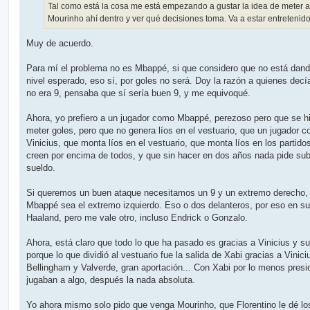
Tal como está la cosa me está empezando a gustar la idea de meter a
Mourinho ahí dentro y ver qué decisiones toma. Va a estar entretenido
Muy de acuerdo.
Para mí el problema no es Mbappé, si que considero que no está dand
nivel esperado, eso sí, por goles no será. Doy la razón a quienes decí
no era 9, pensaba que sí sería buen 9, y me equivoqué.
Ahora, yo prefiero a un jugador como Mbappé, perezoso pero que se h
meter goles, pero que no genera líos en el vestuario, que un jugador 
Vinicius, que monta líos en el vestuario, que monta líos en los partido
creen por encima de todos, y que sin hacer en dos años nada pide su
sueldo.
Si queremos un buen ataque necesitamos un 9 y un extremo derecho,
Mbappé sea el extremo izquierdo. Eso o dos delanteros, por eso en su 
Haaland, pero me vale otro, incluso Endrick o Gonzalo.
Ahora, está claro que todo lo que ha pasado es gracias a Vinicius y s
porque lo que dividió al vestuario fue la salida de Xabi gracias a Vinici
Bellingham y Valverde, gran aportación... Con Xabi por lo menos pres
jugaban a algo, después la nada absoluta.
Yo ahora mismo solo pido que venga Mourinho, que Florentino le dé lo