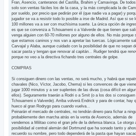
Fran, Asencio, canteranos del Castilla, Brahim y Camavinga. De todo
solo son ventas fáciles los de la casa, y la más complicada la de Ca
por sueldo, por precio que pedirán por él (que nadie va a pagar) y porq
jugador se va a resistir todo lo posible a irse de Madrid. Así que si se 
100 millones va a ser con muchísima suerte. La única opción de ingr
es que se convenza a Tchouameni o a Valverde de que tienen que sali
venga alguien con 60-70 millones por alguno de ellos. No más porque
que estamos caninos y nos van a apretar las tuercas. Lógicamente sa
Carvajal y Alaba, aunque cuidado con la posibilidad de que no sepan 
sacar pasta y tengan que renovar al capitán... Rudiger tendrá que reno
porque no veo a la directiva fichando tres centrales de golpe.
COMPRAS
Si consiguen dinero con las ventas, no será mucho, y habrá que repatr
chavales (Nico, Víctor, Jacobo, Chema) si les convences de que vien
jugar 1000 minutos y a ser suplentes de las divas (cosa difícil en algu
ellos). Seguramente traerán a Rodri o a Smit (o a los dos si consiguen 
Tchouameni o Valverde). Arriba volverá Endrick y para de contar, hay 
hueco al gran Rodrygo para cuando vuelva...
Peinarán el mercado de centrales, no tendrán dinero para fichar a ning
probablemente den marcha atrás en la venta de Asencio, además de
vendernos a Militao como el gran jefe de la defensa blanca. Le otorgo 
posibilidad al central alemán del Dortmund que ha sonado tanto y ahor
recuerdo su nombre, pero todo dependerá de la pasta que hayan sacad