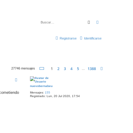
Buscar
Búsqueda avanza
Registrarse
Identificarse
Página
1
de
1388
1
2
3
4
5
1388
Siguiente
27746 mensajes
…
nuevobernabeu
acometiendo
Mensajes:
155
Registrado:
Lun, 20 Jul 2020, 17:54