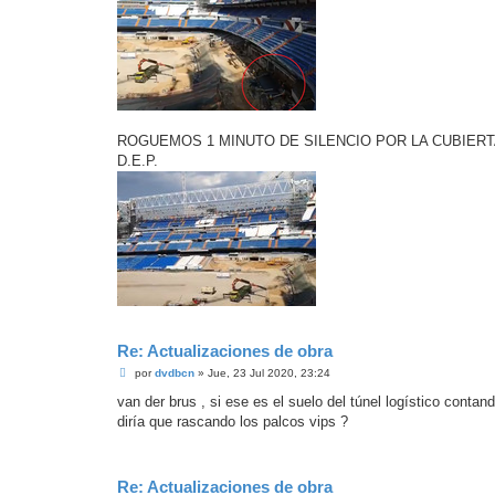
ROGUEMOS 1 MINUTO DE SILENCIO POR LA CUBIERT
D.E.P.
Re: Actualizaciones de obra
M
por
dvdbcn
»
Jue, 23 Jul 2020, 23:24
e
n
van der brus , si ese es el suelo del túnel logístico conta
s
diría que rascando los palcos vips ?
a
j
e
Re: Actualizaciones de obra