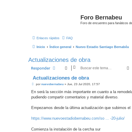
Foro Bernabeu
Foro de encuentro para fanáticos de
Enlaces rápidos
FAQ
Inicio
Índice general
Nuevo Estadio Santiago Bernabéu
Actualizaciones de obra
Responder
Actualizaciones de obra
M
por
nuevobernabeu
»
Jue, 23 Jul 2020, 17:57
e
n
En será la sección más importante en cuanto a la remodel
s
pudiendo compartir comentarios y material diverso.
a
j
e
Empezamos desde la última actualización que subimos el l
https://www.nuevoestadiobernabeu.com/so ... -20-julio/
Comienza la instalación de la cercha sur