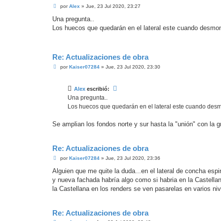
M
por
Alex
»
Jue, 23 Jul 2020, 23:27
e
n
Una pregunta..
s
Los huecos que quedarán en el lateral este cuando desmonte
a
j
e
Re: Actualizaciones de obra
M
por
Kaiser07284
»
Jue, 23 Jul 2020, 23:30
e
n
s
Alex
escribió:
a
j
Una pregunta..
e
Los huecos que quedarán en el lateral este cuando desmon
Se amplian los fondos norte y sur hasta la "unión" con la g
Re: Actualizaciones de obra
M
por
Kaiser07284
»
Jue, 23 Jul 2020, 23:36
e
n
Alguien que me quite la duda...en el lateral de concha espi
s
y nueva fachada habría algo como si habria en la Castella
a
j
la Castellana en los renders se ven pasarelas en varios niv
e
Re: Actualizaciones de obra