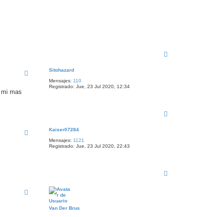
A
r
r
Sitohazard
i
Mensajes:
110
b
Registrado:
Jue, 23 Jul 2020, 12:34
a
y mi mas
A
r
r
Kaiser07284
i
Mensajes:
1121
b
Registrado:
Jue, 23 Jul 2020, 22:43
a
A
r
r
i
b
a
Van Der Brus