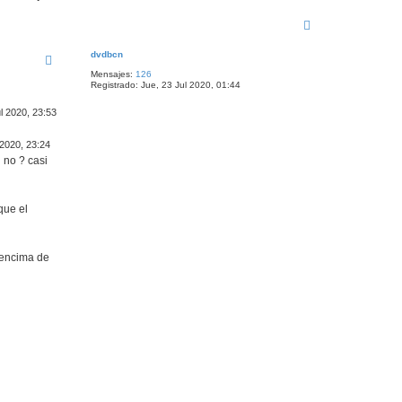
A
r
r
dvdbcn
i
Mensajes:
126
b
Registrado:
Jue, 23 Jul 2020, 01:44
a
l 2020, 23:53
 2020, 23:24
 no ? casi
que el
r encima de