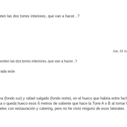
n las dos torres interiores, que van a hacer...?
Jue, 23 Ju
ten las dos torres interiores, que van a hacer...?
rada este
na (fondo sur) y rafael salgado (fondo norte), en el hueco que habria entre fa
na o queda hueco esos 6 metros de saliente que hace la Torre A o B al tomar 
eles con restauración y catering, pero no he visto ninguno de esos laterales.