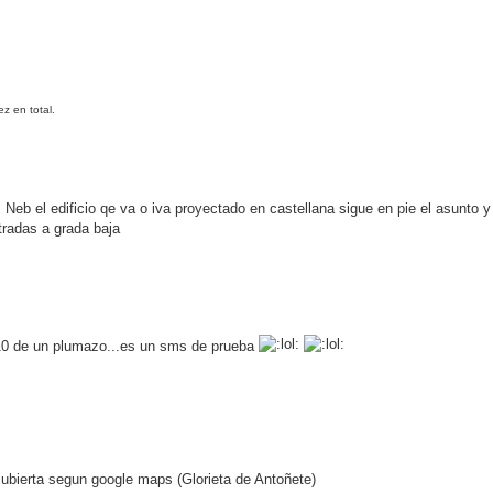
z en total.
 Neb el edificio qe va o iva proyectado en castellana sigue en pie el asunto 
tradas a grada baja
0 de un plumazo...es un sms de prueba
cubierta segun google maps (Glorieta de Antoñete)