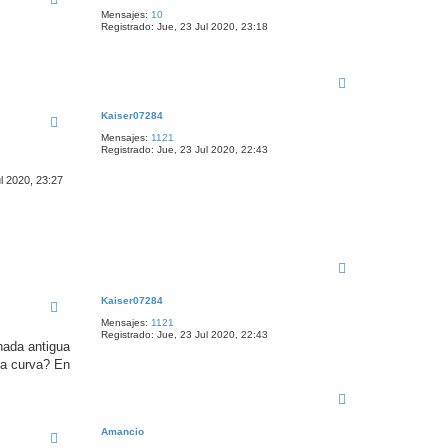
i
Mensajes:
10
b
Registrado:
Jue, 23 Jul 2020, 23:18
a
A
r
r
Kaiser07284
i
Mensajes:
1121
b
Registrado:
Jue, 23 Jul 2020, 22:43
a
l 2020, 23:27
A
r
r
Kaiser07284
i
Mensajes:
1121
b
Registrado:
Jue, 23 Jul 2020, 22:43
a
chada antigua
la curva? En
A
r
r
Amancio
i