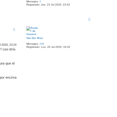
Mensajes:
2
b
Registrado:
Jue, 23 Jul 2020, 23:42
a
A
r
r
i
b
a
Van Der Brus
Mensajes:
299
l 2020, 23:24
Registrado:
Lun, 20 Jul 2020, 19:32
? casi diría
ura que el
 por encima