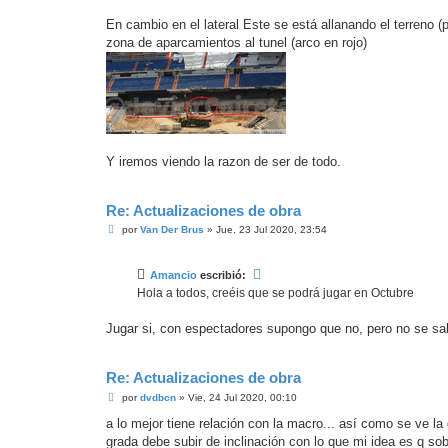
En cambio en el lateral Este se está allanando el terreno 
zona de aparcamientos al tunel (arco en rojo)
Y iremos viendo la razon de ser de todo.
Re: Actualizaciones de obra
M
por
Van Der Brus
»
Jue, 23 Jul 2020, 23:54
e
n
s
Amancio
escribió:
a
j
Hola a todos, creéis que se podrá jugar en Octubre
e
Jugar si, con espectadores supongo que no, pero no se sa
Re: Actualizaciones de obra
M
por
dvdbcn
»
Vie, 24 Jul 2020, 00:10
e
n
a lo mejor tiene relación con la macro... así como se ve la
s
grada debe subir de inclinación con lo que mi idea es q sobr
a