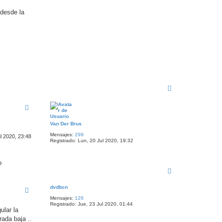
 desde la
A
r
r
i
b
a
Van Der Brus
Mensajes:
299
l 2020, 23:48
Registrado:
Lun, 20 Jul 2020, 19:32
o
A
r
r
dvdbcn
i
Mensajes:
126
b
Registrado:
Jue, 23 Jul 2020, 01:44
a
ular la
rada baja ..