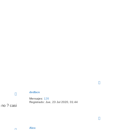
A
r
r
dvdbcn
i
Mensajes:
126
b
Registrado:
Jue, 23 Jul 2020, 01:44
a
n no ? casi
A
r
r
Alex