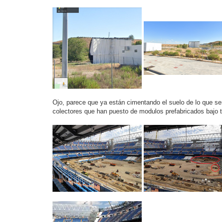
a
j
e
Ojo, parece que ya están cimentando el suelo de lo que será
colectores que han puesto de modulos prefabricados bajo tie