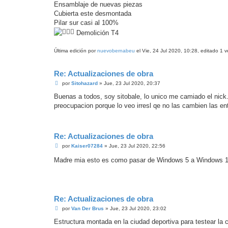
Ensamblaje de nuevas piezas
Cubierta este desmontada
Pilar sur casi al 100%
Demolición T4
Última edición por
nuevobernabeu
el Vie, 24 Jul 2020, 10:28, editado 1 ve
Re: Actualizaciones de obra
M
por
Sitohazard
»
Jue, 23 Jul 2020, 20:37
e
n
Buenas a todos, soy sitobale, lo unico me camiado el nick.
s
preocupacion porque lo veo irresl qe no las cambien las en
a
j
e
Re: Actualizaciones de obra
M
por
Kaiser07284
»
Jue, 23 Jul 2020, 22:56
e
n
Madre mia esto es como pasar de Windows 5 a Windows 1
s
a
j
e
Re: Actualizaciones de obra
M
por
Van Der Brus
»
Jue, 23 Jul 2020, 23:02
e
n
Estructura montada en la ciudad deportiva para testear la 
s