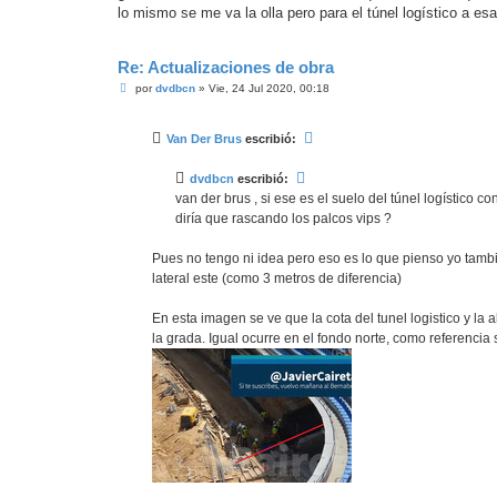
j
lo mismo se me va la olla pero para el túnel logístico a es
e
Re: Actualizaciones de obra
M
por
dvdbcn
»
Vie, 24 Jul 2020, 00:18
e
n
s
Van Der Brus
escribió:
a
j
e
dvdbcn
escribió:
van der brus , si ese es el suelo del túnel logístico 
diría que rascando los palcos vips ?
Pues no tengo ni idea pero eso es lo que pienso yo tambie
lateral este (como 3 metros de diferencia)
En esta imagen se ve que la cota del tunel logistico y la
la grada. Igual ocurre en el fondo norte, como referencia 