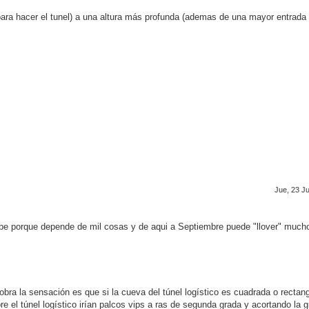
(para hacer el tunel) a una altura más profunda (ademas de una mayor entrada
Jue, 23 Ju
be porque depende de mil cosas y de aqui a Septiembre puede "llover" much
 obra la sensación es que si la cueva del túnel logístico es cuadrada o rectang
e el túnel logístico irían palcos vips a ras de segunda grada y acortando la g