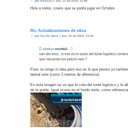
M
por
Amancio
»
Jue, 23 Jul 2020, 23:48
e
n
Hola a todos, creéis que se podrá jugar en Octubre
s
a
j
e
Re: Actualizaciones de obra
M
por
Van Der Brus
»
Jue, 23 Jul 2020, 23:53
e
n
s
dvdbcn
escribió:
a
j
van der brus , si ese es el suelo del túnel logístico cont
e
que rascando los palcos vips ?
Pues no tengo ni idea pero eso es lo que pienso yo tambien
lateral este (como 3 metros de diferencia)
En esta imagen se ve que la cota del tunel logistico y la a
de la grada. Igual ocurre en el fondo norte, como referenci