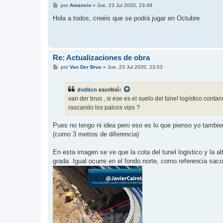
M
por
Amancio
»
Jue, 23 Jul 2020, 23:48
e
n
Hola a todos, creéis que se podrá jugar en Octubre
s
a
j
e
Re: Actualizaciones de obra
M
por
Van Der Brus
»
Jue, 23 Jul 2020, 23:53
e
n
s
dvdbcn
escribió:
a
j
van der brus , si ese es el suelo del túnel logístico cont
e
rascando los palcos vips ?
Pues no tengo ni idea pero eso es lo que pienso yo tambien.
(como 3 metros de diferencia)
En esta imagen se ve que la cota del tunel logistico y la a
grada. Igual ocurre en el fondo norte, como referencia saco