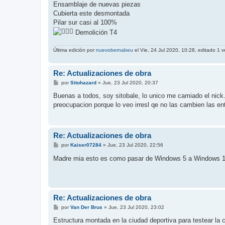
Ensamblaje de nuevas piezas
Cubierta este desmontada
Pilar sur casi al 100%
Demolición T4
Última edición por
nuevobernabeu
el Vie, 24 Jul 2020, 10:28, editado 1 ve
Re: Actualizaciones de obra
M
por
Sitohazard
»
Jue, 23 Jul 2020, 20:37
e
n
Buenas a todos, soy sitobale, lo unico me camiado el nick.
s
preocupacion porque lo veo irresl qe no las cambien las en
a
j
e
Re: Actualizaciones de obra
M
por
Kaiser07284
»
Jue, 23 Jul 2020, 22:56
e
n
Madre mia esto es como pasar de Windows 5 a Windows 1
s
a
j
e
Re: Actualizaciones de obra
M
por
Van Der Brus
»
Jue, 23 Jul 2020, 23:02
e
n
Estructura montada en la ciudad deportiva para testear la 
s