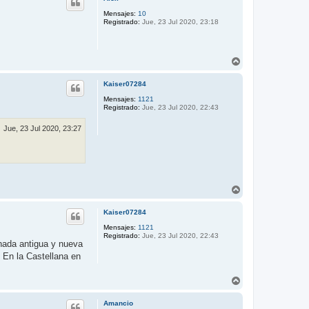
i
b
Mensajes:
10
Registrado:
Jue, 23 Jul 2020, 23:18
a
A
r
r
Kaiser07284
i
b
Mensajes:
1121
Registrado:
Jue, 23 Jul 2020, 22:43
a
Jue, 23 Jul 2020, 23:27
A
r
r
Kaiser07284
i
b
Mensajes:
1121
Registrado:
Jue, 23 Jul 2020, 22:43
a
chada antigua y nueva
 En la Castellana en
A
r
r
Amancio
i