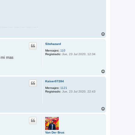
A
r
r
Sitohazard
i
b
Mensajes:
110
Registrado:
Jue, 23 Jul 2020, 12:34
a
y mi mas
A
r
r
Kaiser07284
i
b
Mensajes:
1121
Registrado:
Jue, 23 Jul 2020, 22:43
a
A
r
r
i
b
a
Van Der Brus