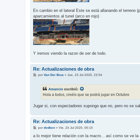
En cambio en el lateral Este se está allanando el terreno 
aparcamientos al tunel (arco en rojo)
Y iremos viendo la razon de ser de todo.
Re: Actualizaciones de obra
M
por
Van Der Brus
»
Jue, 23 Jul 2020, 23:54
e
n
s
Amancio
escribió:
a
j
Hola a todos, creéis que se podrá jugar en Octubre
e
Jugar si, con espectadores supongo que no, pero no se sa
Re: Actualizaciones de obra
M
por
dvdbcn
»
Vie, 24 Jul 2020, 00:10
e
n
a lo mejor tiene relación con la macro... así como se ve la
s