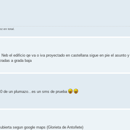
z en total.
 Neb el edificio qe va o iva proyectado en castellana sigue en pie el asunto 
tradas a grada baja
0 de un plumazo...es un sms de prueba
cubierta segun google maps (Glorieta de Antoñete)