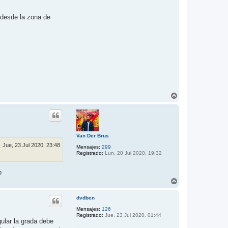
 desde la zona de
A
r
r
i
b
a
Van Der Brus
Jue, 23 Jul 2020, 23:48
Mensajes:
299
Registrado:
Lun, 20 Jul 2020, 19:32
o
A
r
r
dvdbcn
i
b
Mensajes:
126
Registrado:
Jue, 23 Jul 2020, 01:44
a
gular la grada debe