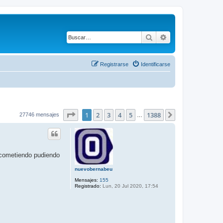
Buscar
Búsqueda avanza
Registrarse
Identificarse
Página
1
de
1388
1
2
3
4
5
1388
Siguiente
27746 mensajes
…
acometiendo pudiendo
nuevobernabeu
Mensajes:
155
Registrado:
Lun, 20 Jul 2020, 17:54