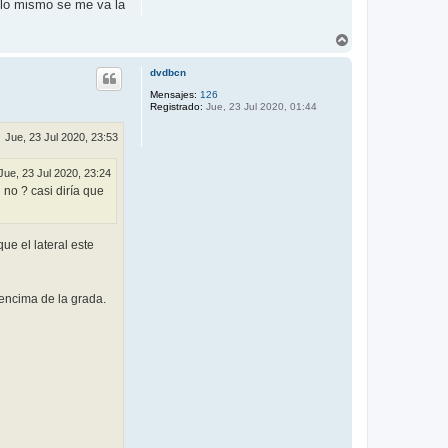
. lo mismo se me va la
A
r
r
dvdbcn
i
b
Mensajes:
126
Registrado:
Jue, 23 Jul 2020, 01:44
a
Jue, 23 Jul 2020, 23:53
Jue, 23 Jul 2020, 23:24
 no ? casi diría que
ue el lateral este
 encima de la grada.