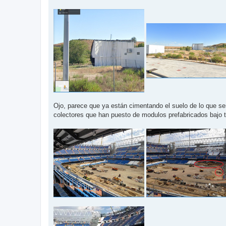
a
j
e
Ojo, parece que ya están cimentando el suelo de lo que será
colectores que han puesto de modulos prefabricados bajo tie