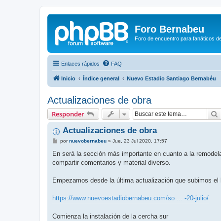
Foro Bernabeu
Foro de encuentro para fanáticos de
Enlaces rápidos
FAQ
Inicio
Índice general
Nuevo Estadio Santiago Bernabéu
Actualizaciones de obra
Responder
Actualizaciones de obra
M
por
nuevobernabeu
»
Jue, 23 Jul 2020, 17:57
e
n
En será la sección más importante en cuanto a la remode
s
compartir comentarios y material diverso.
a
j
e
Empezamos desde la última actualización que subimos el l
https://www.nuevoestadiobernabeu.com/so ... -20-julio/
Comienza la instalación de la cercha sur