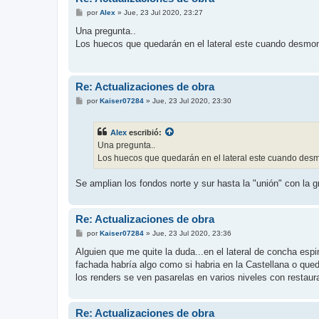
M
por
Alex
»
Jue, 23 Jul 2020, 23:27
e
n
Una pregunta..
s
Los huecos que quedarán en el lateral este cuando desmonte
a
j
e
Re: Actualizaciones de obra
M
por
Kaiser07284
»
Jue, 23 Jul 2020, 23:30
e
n
s
Alex
escribió:
a
j
Una pregunta..
e
Los huecos que quedarán en el lateral este cuando desmon
Se amplian los fondos norte y sur hasta la "unión" con la g
Re: Actualizaciones de obra
M
por
Kaiser07284
»
Jue, 23 Jul 2020, 23:36
e
n
Alguien que me quite la duda...en el lateral de concha espi
s
fachada habría algo como si habria en la Castellana o qued
a
j
los renders se ven pasarelas en varios niveles con restaura
e
Re: Actualizaciones de obra