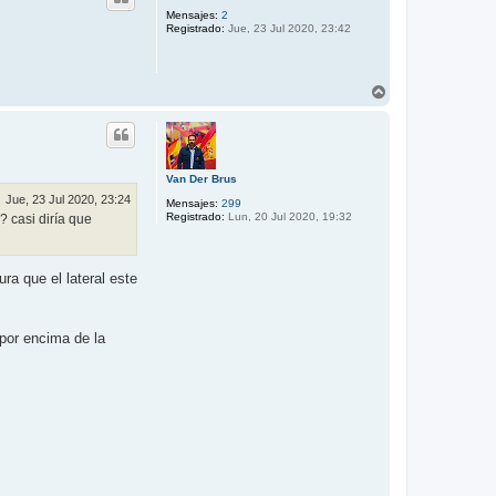
b
Mensajes:
2
Registrado:
Jue, 23 Jul 2020, 23:42
a
A
r
r
i
b
a
Van Der Brus
Jue, 23 Jul 2020, 23:24
Mensajes:
299
Registrado:
Lun, 20 Jul 2020, 19:32
? casi diría que
ra que el lateral este
 por encima de la