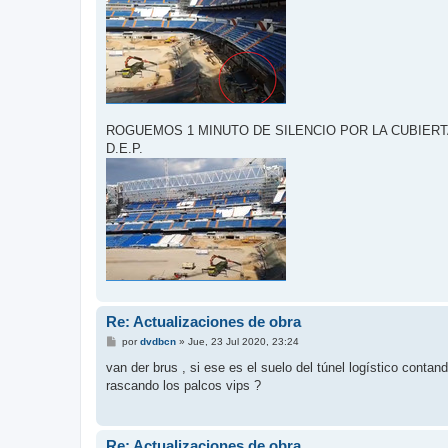
ROGUEMOS 1 MINUTO DE SILENCIO POR LA CUBIERT
D.E.P.
Re: Actualizaciones de obra
M
por
dvdbcn
»
Jue, 23 Jul 2020, 23:24
e
n
van der brus , si ese es el suelo del túnel logístico conta
s
rascando los palcos vips ?
a
j
e
Re: Actualizaciones de obra