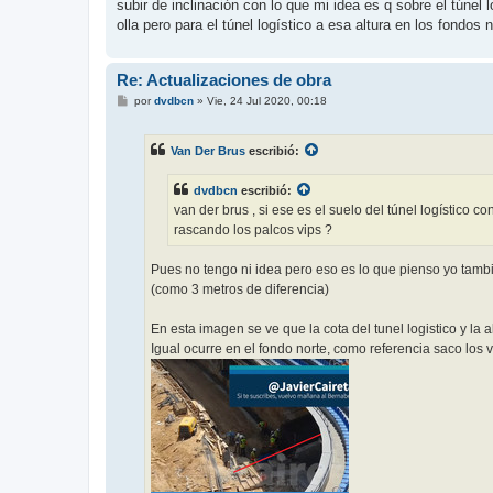
subir de inclinación con lo que mi idea es q sobre el túnel
a
j
olla pero para el túnel logístico a esa altura en los fondos
e
Re: Actualizaciones de obra
M
por
dvdbcn
»
Vie, 24 Jul 2020, 00:18
e
n
s
Van Der Brus
escribió:
a
j
e
dvdbcn
escribió:
van der brus , si ese es el suelo del túnel logístico 
rascando los palcos vips ?
Pues no tengo ni idea pero eso es lo que pienso yo tambie
(como 3 metros de diferencia)
En esta imagen se ve que la cota del tunel logistico y la
Igual ocurre en el fondo norte, como referencia saco los 