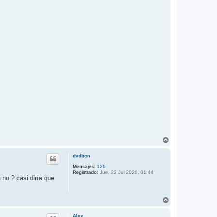
A
r
r
dvdbcn
i
b
Mensajes:
126
Registrado:
Jue, 23 Jul 2020, 01:44
a
 no ? casi diría que
A
r
r
Alex