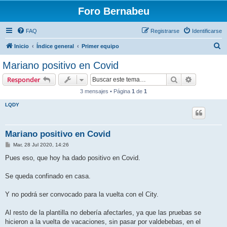
Foro Bernabeu
FAQ
Registrarse
Identificarse
B
Inicio
Índice general
Primer equipo
u
Mariano positivo en Covid
s
Buscar
Búsqueda 
Responder
c
3 mensajes • Página
1
de
1
a
LQDY
r
Mariano positivo en Covid
M
Mar, 28 Jul 2020, 14:26
e
n
Pues eso, que hoy ha dado positivo en Covid.
s
a
j
Se queda confinado en casa.
e
Y no podrá ser convocado para la vuelta con el City.
Al resto de la plantilla no debería afectarles, ya que las pruebas se
hicieron a la vuelta de vacaciones, sin pasar por valdebebas, en el