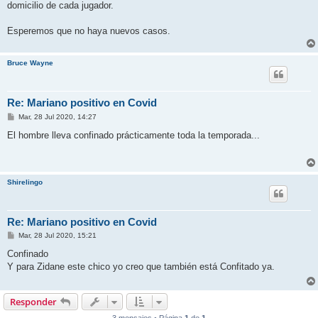
domicilio de cada jugador.
Esperemos que no haya nuevos casos.
Bruce Wayne
Re: Mariano positivo en Covid
M
Mar, 28 Jul 2020, 14:27
e
n
El hombre lleva confinado prácticamente toda la temporada...
s
a
j
e
Shirelingo
Re: Mariano positivo en Covid
M
Mar, 28 Jul 2020, 15:21
e
n
Confinado
s
Y para Zidane este chico yo creo que también está Confitado ya.
a
j
e
Responder