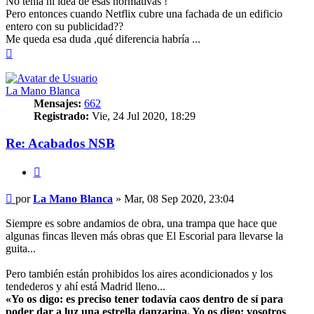
No tenía ni idea de esas normativas !
Pero entonces cuando Netflix cubre una fachada de un edificio
entero con su publicidad??
Me queda esa duda ,qué diferencia habría ...
Arriba
La Mano Blanca
Mensajes:
662
Registrado:
Vie, 24 Jul 2020, 18:29
Re: Acabados NSB
Citar
Mensaje
por
La Mano Blanca
»
Mar, 08 Sep 2020, 23:04
Siempre es sobre andamios de obra, una trampa que hace que
algunas fincas lleven más obras que El Escorial para llevarse la
guita...
Pero también están prohibidos los aires acondicionados y los
tendederos y ahí está Madrid lleno...
«Yo os digo: es preciso tener todavía caos dentro de sí para
poder dar a luz una estrella danzarina. Yo os digo: vosotros