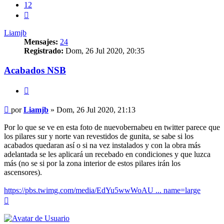
12
Siguiente
Liamjb
Mensajes:
24
Registrado:
Dom, 26 Jul 2020, 20:35
Acabados NSB
Citar
Mensaje
por
Liamjb
»
Dom, 26 Jul 2020, 21:13
Por lo que se ve en esta foto de nuevobernabeu en twitter parece que
los pilares sur y norte van revestidos de gunita, se sabe si los
acabados quedaran así o si na vez instalados y con la obra más
adelantada se les aplicará un recebado en condiciones y que luzca
más (no se si por la zona interior de estos pilares irán los
ascensores).
https://pbs.twimg.com/media/EdYu5wwWoAU ... name=large
Arriba