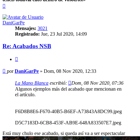
Arriba
DaniGarPe
Mensajes:
3021
Registrado:
Jue, 23 Jul 2020, 14:09
Re: Acabados NSB
Citar
Mensaje
por
DaniGarPe
»
Dom, 08 Nov 2020, 12:33
La Mano Blanca
escribió:
Dom, 08 Nov 2020, 07:36
Algunos ejemplos más del acabado que mencionan en
el artículo.
F6D8B8E6-F670-40B5-B6EF-A73843A8DC99.jpeg
D5C7183D-6CB8-453F-AB9E-648A833507E7.jpeg
Está muy chulo ese acabado, si queda así va a ser espectacular