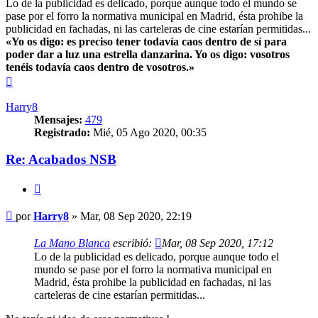
Lo de la publicidad es delicado, porque aunque todo el mundo se
pase por el forro la normativa municipal en Madrid, ésta prohibe la
publicidad en fachadas, ni las carteleras de cine estarían permitidas...
«Yo os digo: es preciso tener todavía caos dentro de sí para
poder dar a luz una estrella danzarina. Yo os digo: vosotros
tenéis todavía caos dentro de vosotros.»
Arriba
Harry8
Mensajes:
479
Registrado:
Mié, 05 Ago 2020, 00:35
Re: Acabados NSB
Citar
Mensaje
por
Harry8
»
Mar, 08 Sep 2020, 22:19
La Mano Blanca
escribió:
Mar, 08 Sep 2020, 17:12
Lo de la publicidad es delicado, porque aunque todo el
mundo se pase por el forro la normativa municipal en
Madrid, ésta prohibe la publicidad en fachadas, ni las
carteleras de cine estarían permitidas...