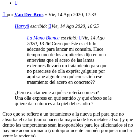
Citar
Mensaje
por
Van Der Brus
»
Vie, 14 Ago 2020, 17:33
Harry8
escribió:
Vie, 14 Ago 2020, 16:25
La Mano Blanca
escribió:
Vie, 14 Ago
2020, 13:06
Creo que éste es el hilo
adecuado para lanzar mi consulta. Hace
tiempo uno de los arquitectos dijo en una
entrevista que el acero de las lamas
exteriores llevaría un tratamiento para que
no pareciese de olla exprés; ¿alguien por
aquí sabe algo de en qué consistiría ese
tratamiento del acero en concreto??
¿Pero exactamente a qué se refería con eso?
Una olla express en qué sentido ,y qué efecto se le
quiere dar entonces a la piel del estadio ?
Creo que se refiere a un tratamiento a la nueva piel para que no
absorba el calor (como hacen la mayoría de los metales al sol) y que
dentro las temperaturas sean insoportables para los aficionados si no
hay aire acondicionado (contraproducente también porque a mucha
gente le revienta)