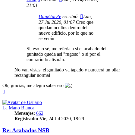
21:01
DaniGarPe
escribió:
Lun,
27 Jul 2020, 01:07
Creo que
quedan ocultos dentro del
nuevo edificio, por lo que no
se verán
Si, eso lo sé, me refería a si el acabado del
gunitado queda así "rugoso" o si por el
contrarío lo alisarán.
No van vistas, el gunitado va tapado y parecerá un pilar
rectangular normal
Ok, gracias, me alegra saber eso
Arriba
La Mano Blanca
Mensajes:
662
Registrado:
Vie, 24 Jul 2020, 18:29
Re: Acabados NSB