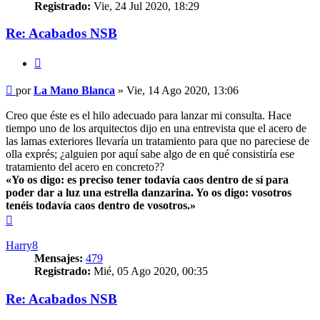
Registrado:
Vie, 24 Jul 2020, 18:29
Re: Acabados NSB
Citar
Mensaje
por
La Mano Blanca
»
Vie, 14 Ago 2020, 13:06
Creo que éste es el hilo adecuado para lanzar mi consulta. Hace
tiempo uno de los arquitectos dijo en una entrevista que el acero de
las lamas exteriores llevaría un tratamiento para que no pareciese de
olla exprés; ¿alguien por aquí sabe algo de en qué consistiría ese
tratamiento del acero en concreto??
«Yo os digo: es preciso tener todavía caos dentro de sí para
poder dar a luz una estrella danzarina. Yo os digo: vosotros
tenéis todavía caos dentro de vosotros.»
Arriba
Harry8
Mensajes:
479
Registrado:
Mié, 05 Ago 2020, 00:35
Re: Acabados NSB