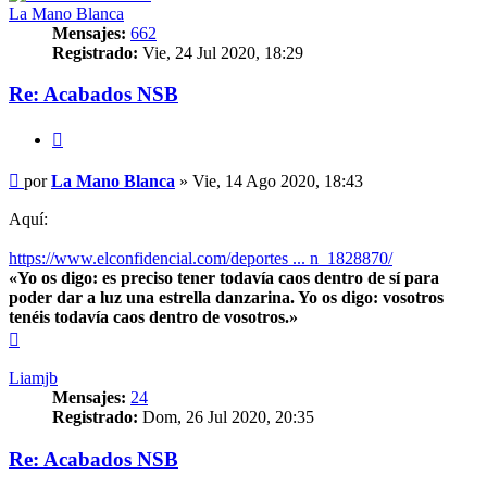
La Mano Blanca
Mensajes:
662
Registrado:
Vie, 24 Jul 2020, 18:29
Re: Acabados NSB
Citar
Mensaje
por
La Mano Blanca
»
Vie, 14 Ago 2020, 18:43
Aquí:
https://www.elconfidencial.com/deportes ... n_1828870/
«Yo os digo: es preciso tener todavía caos dentro de sí para
poder dar a luz una estrella danzarina. Yo os digo: vosotros
tenéis todavía caos dentro de vosotros.»
Arriba
Liamjb
Mensajes:
24
Registrado:
Dom, 26 Jul 2020, 20:35
Re: Acabados NSB