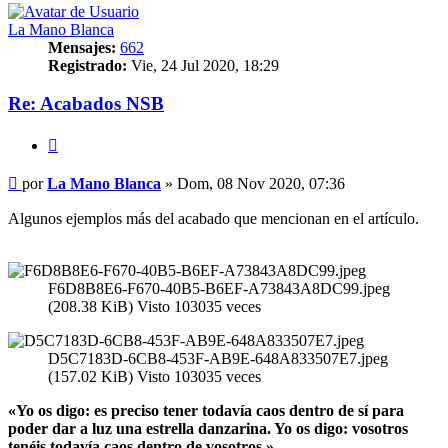
La Mano Blanca
Mensajes:
662
Registrado:
Vie, 24 Jul 2020, 18:29
Re: Acabados NSB
Citar
Mensaje
por
La Mano Blanca
»
Dom, 08 Nov 2020, 07:36
Algunos ejemplos más del acabado que mencionan en el artículo.
F6D8B8E6-F670-40B5-B6EF-A73843A8DC99.jpeg
(208.38 KiB) Visto 103035 veces
D5C7183D-6CB8-453F-AB9E-648A833507E7.jpeg
(157.02 KiB) Visto 103035 veces
«Yo os digo: es preciso tener todavía caos dentro de sí para
poder dar a luz una estrella danzarina. Yo os digo: vosotros
tenéis todavía caos dentro de vosotros.»