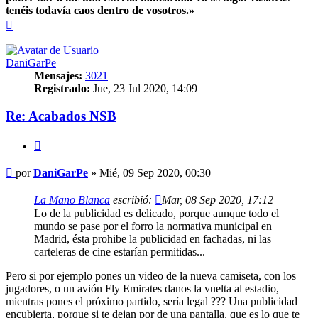
tenéis todavía caos dentro de vosotros.»
Arriba
DaniGarPe
Mensajes:
3021
Registrado:
Jue, 23 Jul 2020, 14:09
Re: Acabados NSB
Citar
Mensaje
por
DaniGarPe
»
Mié, 09 Sep 2020, 00:30
La Mano Blanca
escribió:
Mar, 08 Sep 2020, 17:12
Lo de la publicidad es delicado, porque aunque todo el
mundo se pase por el forro la normativa municipal en
Madrid, ésta prohibe la publicidad en fachadas, ni las
carteleras de cine estarían permitidas...
Pero si por ejemplo pones un video de la nueva camiseta, con los
jugadores, o un avión Fly Emirates danos la vuelta al estadio,
mientras pones el próximo partido, sería legal ??? Una publicidad
encubierta, porque si te dejan por de una pantalla, que es lo que te