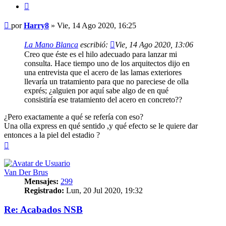
Citar
Mensaje
por
Harry8
»
Vie, 14 Ago 2020, 16:25
La Mano Blanca
escribió:
Vie, 14 Ago 2020, 13:06
Creo que éste es el hilo adecuado para lanzar mi
consulta. Hace tiempo uno de los arquitectos dijo en
una entrevista que el acero de las lamas exteriores
llevaría un tratamiento para que no pareciese de olla
exprés; ¿alguien por aquí sabe algo de en qué
consistiría ese tratamiento del acero en concreto??
¿Pero exactamente a qué se refería con eso?
Una olla express en qué sentido ,y qué efecto se le quiere dar
entonces a la piel del estadio ?
Arriba
Van Der Brus
Mensajes:
299
Registrado:
Lun, 20 Jul 2020, 19:32
Re: Acabados NSB