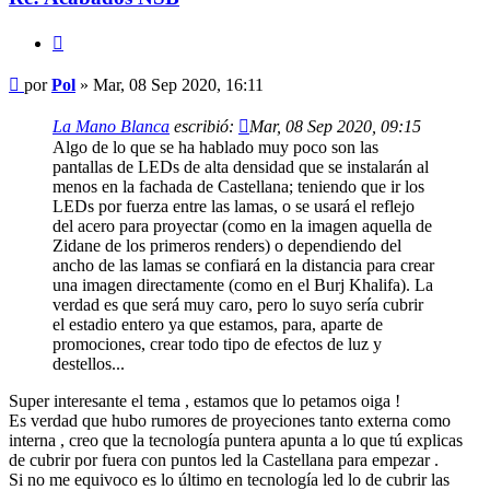
Citar
Mensaje
por
Pol
»
Mar, 08 Sep 2020, 16:11
La Mano Blanca
escribió:
Mar, 08 Sep 2020, 09:15
Algo de lo que se ha hablado muy poco son las
pantallas de LEDs de alta densidad que se instalarán al
menos en la fachada de Castellana; teniendo que ir los
LEDs por fuerza entre las lamas, o se usará el reflejo
del acero para proyectar (como en la imagen aquella de
Zidane de los primeros renders) o dependiendo del
ancho de las lamas se confiará en la distancia para crear
una imagen directamente (como en el Burj Khalifa). La
verdad es que será muy caro, pero lo suyo sería cubrir
el estadio entero ya que estamos, para, aparte de
promociones, crear todo tipo de efectos de luz y
destellos...
Super interesante el tema , estamos que lo petamos oiga !
Es verdad que hubo rumores de proyeciones tanto externa como
interna , creo que la tecnología puntera apunta a lo que tú explicas
de cubrir por fuera con puntos led la Castellana para empezar .
Si no me equivoco es lo último en tecnología led lo de cubrir las