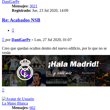
DaniGarPe
Mensajes:
3021
Registrado:
Jue, 23 Jul 2020, 14:09
Re: Acabados NSB
Citar
Mensaje
por
DaniGarPe
»
Lun, 27 Jul 2020, 01:07
Creo que quedan ocultos dentro del nuevo edificio, por lo que no se
verán
Arriba
La Mano Blanca
Mensajes:
662