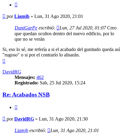
Citar
Mensaje
por
Liamjb
»
Lun, 31 Ago 2020, 21:01
DaniGarPe
escribió:
Lun, 27 Jul 2020, 01:07
Creo
que quedan ocultos dentro del nuevo edificio, por lo
que no se verán
Si, eso lo sé, me refería a si el acabado del gunitado queda así
"rugoso" o si por el contrarío lo alisarán.
Arriba
DavidRG
Mensajes:
462
Registrado:
Sab, 25 Jul 2020, 15:24
Re: Acabados NSB
Citar
Mensaje
por
DavidRG
»
Lun, 31 Ago 2020, 21:30
Liamjb
escribió:
Lun, 31 Ago 2020, 21:01