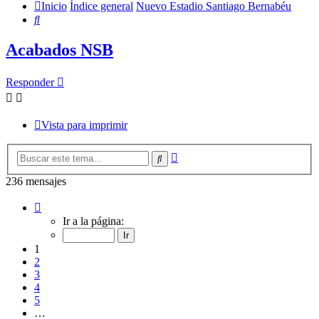
Inicio
Índice general
Nuevo Estadio Santiago Bernabéu
Buscar
Acabados NSB
Responder
Vista para imprimir
Búsqueda
Buscar
avanzada
236 mensajes
Página
1
Ir a la página:
de
12
1
2
3
4
5
…