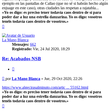
ejemplo en las pantallas de Callao (que no sé si habrán hecho algún
enjuage en este caso), otras ciudades las respetan a rajatabla...
«Yo os digo: es preciso tener todavía caos dentro de sí para
poder dar a luz una estrella danzarina. Yo os digo: vosotros
tenéis todavía caos dentro de vosotros.»
Arriba
La Mano Blanca
Mensajes:
662
Registrado:
Vie, 24 Jul 2020, 18:29
Re: Acabados NSB
Citar
Mensaje
por
La Mano Blanca
»
Jue, 29 Oct 2020, 22:26
https://www.algecirasalminuto.com/artic ... 55162.html
«Yo os digo: es preciso tener todavía caos dentro de sí para
poder dar a luz una estrella danzarina. Yo os digo: vosotros
tenéis todavía caos dentro de vosotros.»
Arriba