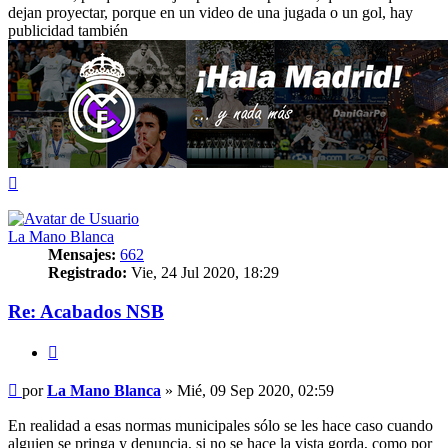
dejan proyectar, porque en un video de una jugada o un gol, hay
publicidad también
Arriba
La Mano Blanca
Mensajes:
662
Registrado:
Vie, 24 Jul 2020, 18:29
Re: Acabados NSB
Citar
Mensaje
por
La Mano Blanca
»
Mié, 09 Sep 2020, 02:59
En realidad a esas normas municipales sólo se les hace caso cuando
alguien se pringa y denuncia, si no se hace la vista gorda, como por