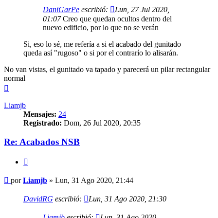
DaniGarPe
escribió:
Lun, 27 Jul 2020,
01:07
Creo que quedan ocultos dentro del
nuevo edificio, por lo que no se verán
Si, eso lo sé, me refería a si el acabado del gunitado
queda así "rugoso" o si por el contrarío lo alisarán.
No van vistas, el gunitado va tapado y parecerá un pilar rectangular
normal
Arriba
Liamjb
Mensajes:
24
Registrado:
Dom, 26 Jul 2020, 20:35
Re: Acabados NSB
Citar
Mensaje
por
Liamjb
»
Lun, 31 Ago 2020, 21:44
DavidRG
escribió:
Lun, 31 Ago 2020, 21:30
Liamjb
escribió:
Lun, 31 Ago 2020,