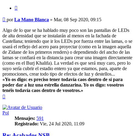
Citar
Mensaje
por
La Mano Blanca
»
Mar, 08 Sep 2020, 09:15
Algo de lo que se ha hablado muy poco son las pantallas de LEDs
de alta densidad que se instalarán al menos en la fachada de
Castellana; teniendo que ir los LEDs por fuerza entre las lamas, o se
usará el reflejo del acero para proyectar (como en la imagen aquella
de Zidane de los primeros renders) o dependiendo del ancho de las
lamas se confiará en la distancia para crear una imagen directamente
(como en el Burj Khalifa). La verdad es que será muy caro, pero lo
suyo sería cubrir el estadio entero ya que estamos, para, aparte de
promociones, crear todo tipo de efectos de luz y destellos...
«Yo os digo: es preciso tener todavía caos dentro de sí para
poder dar a luz una estrella danzarina. Yo os digo: vosotros
tenéis todavía caos dentro de vosotros.»
Arriba
Pol
Mensajes:
591
Registrado:
Vie, 24 Jul 2020, 11:09
Re: Acabados NSB