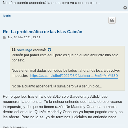
No sé a cuanto ascenderá la suma pero va a ser un pico...
lacris
Re: La problemática de las Islas Caimán
M
Jue, 04 Mar 2021, 15:39
e
n
s
Shirelingo
escribió:
a
j
Perdón por poner esto aquí pero es que no quiero abrir otro hilo solo
e
por esto.
Nos vienen mal dadas por todos los lados , ahora nos tocará devolver
impuestos :
https://as.com/futbol/2021/03/04/primer ... &m5=MjM%3D
No sé a cuanto ascenderá la suma pero va a ser un pico...
Por lo que leo, tras el fallo de 2016 solo Barcelona y Ath.Bilbao
recurrieron la sentencia. Yo la noticia entiendo que habla de ese recurso
interpuesto, y de que no tienen razón De Madrid y Osasuna no habla
dentro del articulo. Quizás Madrid y Osasuna ya hayan pagado eso y no
les afecta. Pero no lo se, yo de terminos judiciales no entiendo nada.
Roja Y Madridista