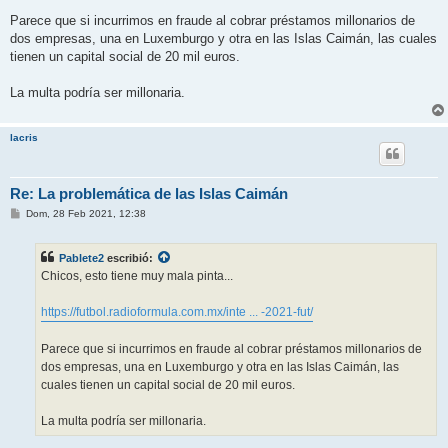
Parece que si incurrimos en fraude al cobrar préstamos millonarios de
dos empresas, una en Luxemburgo y otra en las Islas Caimán, las cuales
tienen un capital social de 20 mil euros.
La multa podría ser millonaria.
lacris
Re: La problemática de las Islas Caimán
M
Dom, 28 Feb 2021, 12:38
e
n
s
Pablete2
escribió:
a
j
Chicos, esto tiene muy mala pinta...
e
https://futbol.radioformula.com.mx/inte ... -2021-fut/
Parece que si incurrimos en fraude al cobrar préstamos millonarios de
dos empresas, una en Luxemburgo y otra en las Islas Caimán, las
cuales tienen un capital social de 20 mil euros.
La multa podría ser millonaria.