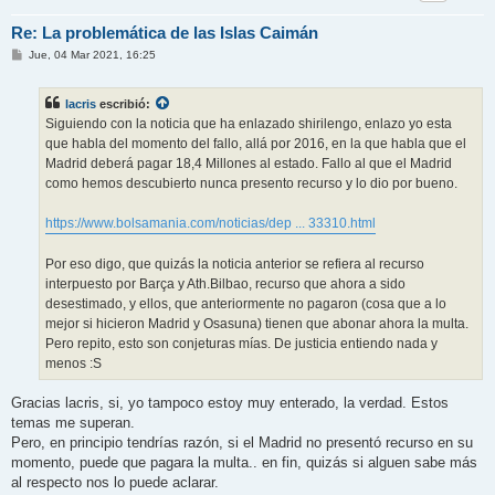
Re: La problemática de las Islas Caimán
M
Jue, 04 Mar 2021, 16:25
e
n
s
lacris
escribió:
a
j
Siguiendo con la noticia que ha enlazado shirilengo, enlazo yo esta
e
que habla del momento del fallo, allá por 2016, en la que habla que el
Madrid deberá pagar 18,4 Millones al estado. Fallo al que el Madrid
como hemos descubierto nunca presento recurso y lo dio por bueno.
https://www.bolsamania.com/noticias/dep ... 33310.html
Por eso digo, que quizás la noticia anterior se refiera al recurso
interpuesto por Barça y Ath.Bilbao, recurso que ahora a sido
desestimado, y ellos, que anteriormente no pagaron (cosa que a lo
mejor si hicieron Madrid y Osasuna) tienen que abonar ahora la multa.
Pero repito, esto son conjeturas mías. De justicia entiendo nada y
menos :S
Gracias lacris, si, yo tampoco estoy muy enterado, la verdad. Estos
temas me superan.
Pero, en principio tendrías razón, si el Madrid no presentó recurso en su
momento, puede que pagara la multa.. en fin, quizás si alguen sabe más
al respecto nos lo puede aclarar.