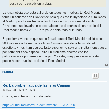
cosa que no sucede en la obra.
Es una noticia que está saliendo en todos los medios. El Real Madrid
tenía un acuerdo con Providence para que esta le inyectase 200 millones
al Madrid para hcaer frente a las fichas de los jugadores. A cambio,
Providence se llevaria un porcentaje de los derechos de patrocinio del
Real Madrid hasta 2027. Esto ya lo sabia todo el mundo.
El problema viene en que se ha filtrado que el Real Madrid recibió estos
200 millones a través de las Islas Caimán para eludir la fiscalidad
española, y nos ham cogido. Esto suponer no solo una multa monstruosa
por parte del fisco español, sino un problema enorme con los
patrocinadores por tema de imagen. Yo estoy muy preocupado, esto
puede hacer muchisimo daño al Real Madrid.
Pablete2
Re: La problemática de las Islas Caimán
M
Dom, 28 Feb 2021, 05:32
e
n
Chicos, esto tiene muy mala pinta...
s
a
j
https://futbol.radioformula.com.mx/inte ... -2021-fut/
e