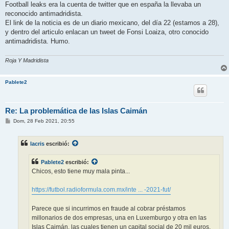
Football leaks era la cuenta de twitter que en españa la llevaba un
reconocido antimadridista.
El link de la noticia es de un diario mexicano, del día 22 (estamos a 28),
y dentro del articulo enlacan un tweet de Fonsi Loaiza, otro conocido
antimadridista. Humo.
Roja Y Madridista
Pablete2
Re: La problemática de las Islas Caimán
M
Dom, 28 Feb 2021, 20:55
e
n
s
lacris
escribió:
a
j
e
Pablete2
escribió:
Chicos, esto tiene muy mala pinta...
https://futbol.radioformula.com.mx/inte ... -2021-fut/
Parece que si incurrimos en fraude al cobrar préstamos
millonarios de dos empresas, una en Luxemburgo y otra en las
Islas Caimán, las cuales tienen un capital social de 20 mil euros.