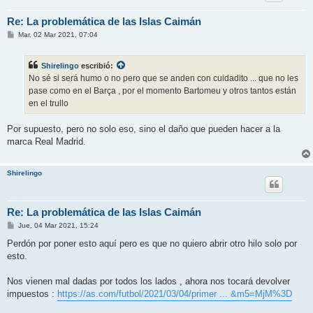
Re: La problemática de las Islas Caimán
M
Mar, 02 Mar 2021, 07:04
e
n
s
Shirelingo
escribió:
a
j
No sé si será humo o no pero que se anden con cuidadito ... que no les
e
pase como en el Barça , por el momento Bartomeu y otros tantos están
en el trullo
Por supuesto, pero no solo eso, sino el daño que pueden hacer a la
marca Real Madrid.
Shirelingo
Re: La problemática de las Islas Caimán
M
Jue, 04 Mar 2021, 15:24
e
n
Perdón por poner esto aquí pero es que no quiero abrir otro hilo solo por
s
esto.
a
j
e
Nos vienen mal dadas por todos los lados , ahora nos tocará devolver
impuestos :
https://as.com/futbol/2021/03/04/primer ... &m5=MjM%3D