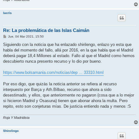
lacris
Re: La problemática de las Islas Caimán
M
Jue, 04 Mar 2021, 15:50
e
n
Siguiendo con la noticia que ha enlazado shirilengo, enlazo yo esta que
s
habla del momento del fallo, allá por 2016, en la que habla que el Madrid
a
j
deberá pagar 18,4 Millones al estado. Fallo al que el Madrid como hemos
e
descubierto nunca presento recurso y lo dio por bueno.
https://www.bolsamania.com/noticias/dep ... 33310.html
Por eso digo, que quizás la noticia anterior se refiera al recurso
interpuesto por Barça y Ath.Bilbao, recurso que ahora a sido
desestimado, y ellos, que anteriormente no pagaron (cosa que a lo mejor
si hicieron Madrid y Osasuna) tienen que abonar ahora la multa. Pero
repito, esto son conjeturas mías. De justicia entiendo nada y menos :S
Roja Y Madridista
Shirelingo