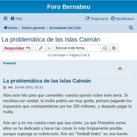
Foro Bernabeu
FAQ
Registrarse
Identificarse
B
Inicio
Índice general
Actualidad del Club
u
La problemática de las Islas Caimán
s
Buscar
Búsqueda 
Responder
c
12 mensajes • Página
1
de
1
a
Pablete2
r
La problemática de las Islas Caimán
M
Mié, 24 Feb 2021, 02:22
e
n
Abro este hilo para que comentéis vuestra opinión sobre este tema. Si
s
resultara ser verdad, la multa podría ser muy gorda, primero pagando los
a
j
impuestos que corresponderían por los 200 millones, y después pagar la
e
multa.
Aún así a mi me cuesta creer que sea cierto, ya que Florentino estos
años se ha dedicado a hacer las cosas lo más limpiamente posible,
aunque suponga un sobrecoste. Aún así "football leaks" es una fuente