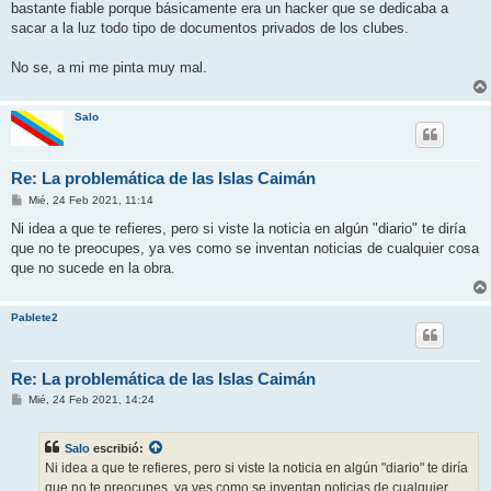
bastante fiable porque básicamente era un hacker que se dedicaba a
sacar a la luz todo tipo de documentos privados de los clubes.
No se, a mi me pinta muy mal.
Salo
Re: La problemática de las Islas Caimán
M
Mié, 24 Feb 2021, 11:14
e
n
Ni idea a que te refieres, pero si viste la noticia en algún "diario" te diría
s
que no te preocupes, ya ves como se inventan noticias de cualquier cosa
a
j
que no sucede en la obra.
e
Pablete2
Re: La problemática de las Islas Caimán
M
Mié, 24 Feb 2021, 14:24
e
n
s
Salo
escribió:
a
j
Ni idea a que te refieres, pero si viste la noticia en algún "diario" te diría
e
que no te preocupes, ya ves como se inventan noticias de cualquier