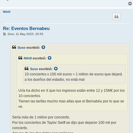
Nihill
Re: Eventos Bernabeu
M
Dom, 11 May 2025, 20:55
e
n
s
Suso
escribió:
a
j
e
Nihill
escribió:
Suso
escribió:
10 conciertos x 100 mil euros = 1 millon de euros que dejará
a los dueños del estadio, no está mal
Uría ha dicho en X que los ingresos están entre 12 y 15M€ por los
10 conciertos.
Tienen las tarifas mucho mas altas que el Bernabéu por lo que se
ve.
Sería más de 1 millon por concierto.
Por los conciertos de Taylor Swift se dijo que dejaron 100 mil por
concierto.