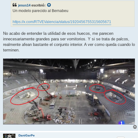
s
jesus14
escribió:
a
j
Un modelo parecido al Bernabeu
e
https://x.com/RTVEValencia/status/1920456755315605671
No acabo de entender la utilidad de esos huecos, me parecen
innecesariamente grandes para ser vomitorios. Y si se trata de palcos,
realmente afean bastante el conjunto interior. A ver como queda cuando lo
terminen.
DaniGarPe