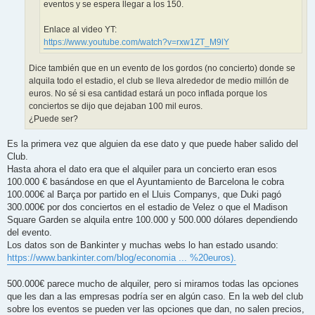
eventos y se espera llegar a los 150.
Enlace al video YT:
https://www.youtube.com/watch?v=rxw1ZT_M9lY
Dice también que en un evento de los gordos (no concierto) donde se
alquila todo el estadio, el club se lleva alrededor de medio millón de
euros. No sé si esa cantidad estará un poco inflada porque los
conciertos se dijo que dejaban 100 mil euros.
¿Puede ser?
Es la primera vez que alguien da ese dato y que puede haber salido del
Club.
Hasta ahora el dato era que el alquiler para un concierto eran esos
100.000 € basándose en que el Ayuntamiento de Barcelona le cobra
100.000€ al Barça por partido en el Lluis Companys, que Duki pagó
300.000€ por dos conciertos en el estadio de Velez o que el Madison
Square Garden se alquila entre 100.000 y 500.000 dólares dependiendo
del evento.
Los datos son de Bankinter y muchas webs lo han estado usando:
https://www.bankinter.com/blog/economia ... %20euros).
500.000€ parece mucho de alquiler, pero si miramos todas las opciones
que les dan a las empresas podría ser en algún caso. En la web del club
sobre los eventos se pueden ver las opciones que dan, no salen precios,