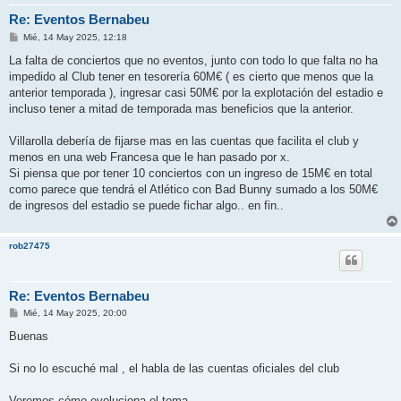
Re: Eventos Bernabeu
M
Mié, 14 May 2025, 12:18
e
n
La falta de conciertos que no eventos, junto con todo lo que falta no ha
s
impedido al Club tener en tesorería 60M€ ( es cierto que menos que la
a
j
anterior temporada ), ingresar casi 50M€ por la explotación del estadio e
e
incluso tener a mitad de temporada mas beneficios que la anterior.
Villarolla debería de fijarse mas en las cuentas que facilita el club y
menos en una web Francesa que le han pasado por x.
Si piensa que por tener 10 conciertos con un ingreso de 15M€ en total
como parece que tendrá el Atlético con Bad Bunny sumado a los 50M€
de ingresos del estadio se puede fichar algo.. en fin..
rob27475
Re: Eventos Bernabeu
M
Mié, 14 May 2025, 20:00
e
n
Buenas
s
a
j
Si no lo escuché mal , el habla de las cuentas oficiales del club
e
Veremos cómo evoluciona el tema