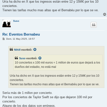
Uría ha dicho en X que los ingresos están entre 12 y 15M€ por los 10
conciertos.
Tienen las tarifas mucho mas altas que el Bernabéu por lo que se ve.
Suso
Re: Eventos Bernabeu
M
Dom, 11 May 2025, 19:57
e
n
s
Nihill
escribió:
a
j
e
Suso
escribió:
10 conciertos x 100 mil euros = 1 millon de euros que dejará a los
dueños del estadio, no está mal
Uría ha dicho en X que los ingresos están entre 12 y 15M€ por los 10
conciertos.
Tienen las tarifas mucho mas altas que el Bernabéu por lo que se ve.
Sería más de 1 millon por concierto.
Por los conciertos de Taylor Swift se dijo que dejaron 100 mil por
concierto.
Alguno de los dos datos son erróneos.