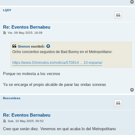
LQDY
Re: Eventos Bernabeu
M
Vie, 09 May 2025, 16:09
e
n
s
Sirenon
escribió:
a
j
Ocho conciertos seguidos de Bad Bunny en el Metropolitano:
e
https://www.20minutos.es/noticia/570814 ... 10-espana/
Porque no molesta a los vecinos
Ya se encarga el propio alcalde de parar las ondas sonoras
Buscaideas
Re: Eventos Bernabeu
M
Sab, 10 May 2025, 00:52
e
n
Creo que serán diez. Veremos en qué acaba lo del Metropolitano
s