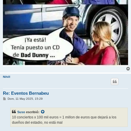
Nihill
Re: Eventos Bernabeu
M
Dom, 11 May 2025, 15:29
e
n
s
Suso
escribió:
a
j
10 conciertos x 100 mil euros = 1 millon de euros que dejará a los
e
dueños del estadio, no está mal