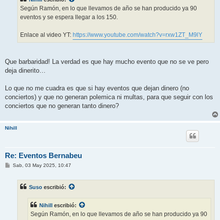
a
j
Según Ramón, en lo que llevamos de año se han producido ya 90
e
eventos y se espera llegar a los 150.
Enlace al video YT:
https://www.youtube.com/watch?v=rxw1ZT_M9lY
Que barbaridad! La verdad es que hay mucho evento que no se ve pero
deja dinerito…
Lo que no me cuadra es que si hay eventos que dejan dinero (no
conciertos) y que no generan polemica ni multas, para que seguir con los
conciertos que no generan tanto dinero?
Nihill
Re: Eventos Bernabeu
M
Sab, 03 May 2025, 10:47
e
n
s
Suso
escribió:
a
j
e
Nihill
escribió:
Según Ramón, en lo que llevamos de año se han producido ya 90