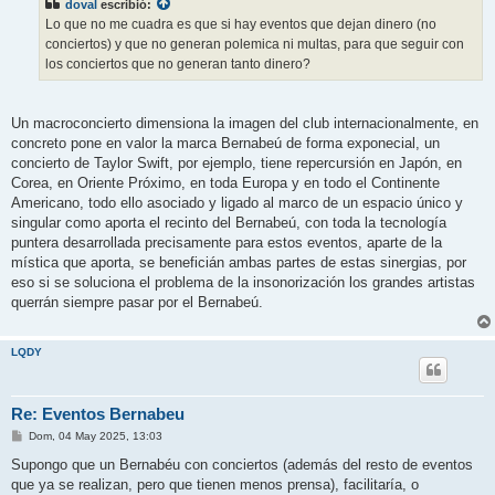
doval
escribió:
a
j
Lo que no me cuadra es que si hay eventos que dejan dinero (no
e
conciertos) y que no generan polemica ni multas, para que seguir con
los conciertos que no generan tanto dinero?
Un macroconcierto dimensiona la imagen del club internacionalmente, en
concreto pone en valor la marca Bernabeú de forma exponecial, un
concierto de Taylor Swift, por ejemplo, tiene repercursión en Japón, en
Corea, en Oriente Próximo, en toda Europa y en todo el Continente
Americano, todo ello asociado y ligado al marco de un espacio único y
singular como aporta el recinto del Bernabeú, con toda la tecnología
puntera desarrollada precisamente para estos eventos, aparte de la
mística que aporta, se beneficián ambas partes de estas sinergias, por
eso si se soluciona el problema de la insonorización los grandes artistas
querrán siempre pasar por el Bernabeú.
LQDY
Re: Eventos Bernabeu
M
Dom, 04 May 2025, 13:03
e
n
Supongo que un Bernabéu con conciertos (además del resto de eventos
s
que ya se realizan, pero que tienen menos prensa), facilitaría, o
a