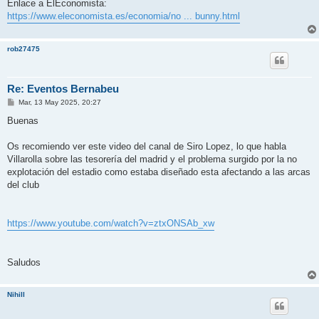
Enlace a ElEconomista:
https://www.eleconomista.es/economia/no ... bunny.html
rob27475
Re: Eventos Bernabeu
M
Mar, 13 May 2025, 20:27
e
n
Buenas
s
a
j
Os recomiendo ver este video del canal de Siro Lopez, lo que habla
e
Villarolla sobre las tesorería del madrid y el problema surgido por la no
explotación del estadio como estaba diseñado esta afectando a las arcas
del club
https://www.youtube.com/watch?v=ztxONSAb_xw
Saludos
Nihill