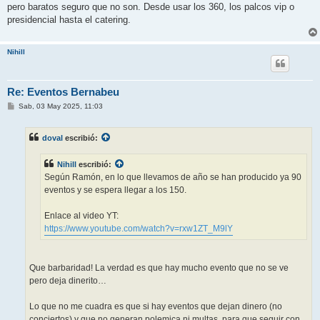
pero baratos seguro que no son. Desde usar los 360, los palcos vip o
presidencial hasta el catering.
Nihill
Re: Eventos Bernabeu
M
Sab, 03 May 2025, 11:03
e
n
s
doval
escribió:
a
j
e
Nihill
escribió:
Según Ramón, en lo que llevamos de año se han producido ya 90
eventos y se espera llegar a los 150.
Enlace al video YT:
https://www.youtube.com/watch?v=rxw1ZT_M9lY
Que barbaridad! La verdad es que hay mucho evento que no se ve
pero deja dinerito…
Lo que no me cuadra es que si hay eventos que dejan dinero (no
conciertos) y que no generan polemica ni multas, para que seguir con