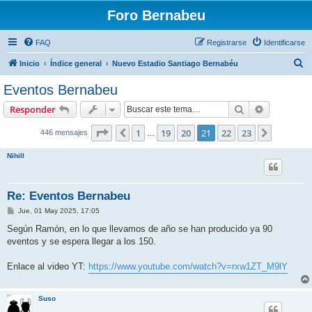
Foro Bernabeu
FAQ
Registrarse
Identificarse
B
Inicio
Índice general
Nuevo Estadio Santiago Bernabéu
u
Eventos Bernabeu
s
Buscar
Búsqueda 
Responder
c
a
Página
21
de
23
1
19
20
21
22
23
Anterior
Siguient
446 mensajes
…
r
Nihill
Re: Eventos Bernabeu
M
Jue, 01 May 2025, 17:05
e
n
Según Ramón, en lo que llevamos de año se han producido ya 90
s
eventos y se espera llegar a los 150.
a
j
e
Enlace al video YT:
https://www.youtube.com/watch?v=rxw1ZT_M9lY
Suso