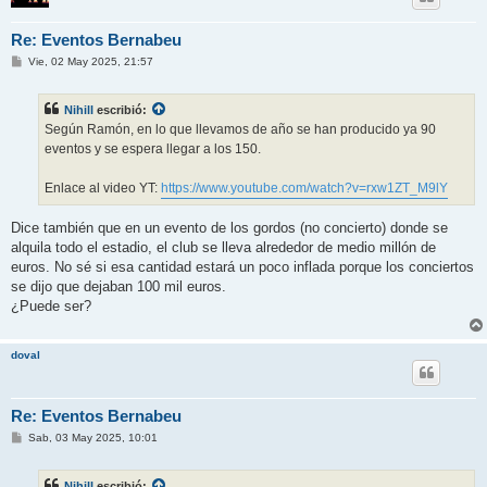
Re: Eventos Bernabeu
M
Vie, 02 May 2025, 21:57
e
n
s
Nihill
escribió:
a
j
Según Ramón, en lo que llevamos de año se han producido ya 90
e
eventos y se espera llegar a los 150.
Enlace al video YT:
https://www.youtube.com/watch?v=rxw1ZT_M9lY
Dice también que en un evento de los gordos (no concierto) donde se
alquila todo el estadio, el club se lleva alrededor de medio millón de
euros. No sé si esa cantidad estará un poco inflada porque los conciertos
se dijo que dejaban 100 mil euros.
¿Puede ser?
doval
Re: Eventos Bernabeu
M
Sab, 03 May 2025, 10:01
e
n
s
Nihill
escribió: