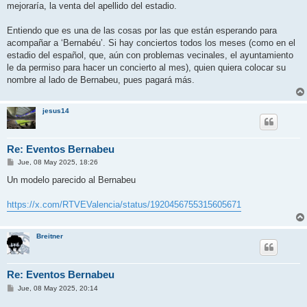
j
mejoraría, la venta del apellido del estadio.
e
Entiendo que es una de las cosas por las que están esperando para
acompañar a ‘Bernabéu’. Si hay conciertos todos los meses (como en el
estadio del español, que, aún con problemas vecinales, el ayuntamiento
le da permiso para hacer un concierto al mes), quien quiera colocar su
nombre al lado de Bernabeu, pues pagará más.
jesus14
Re: Eventos Bernabeu
M
Jue, 08 May 2025, 18:26
e
n
Un modelo parecido al Bernabeu
s
a
j
https://x.com/RTVEValencia/status/1920456755315605671
e
Breitner
Re: Eventos Bernabeu
M
Jue, 08 May 2025, 20:14
e
n