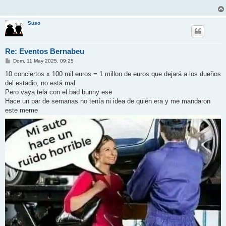
a
j
e
Suso
Re: Eventos Bernabeu
M
Dom, 11 May 2025, 09:25
e
n
10 conciertos x 100 mil euros = 1 millon de euros que dejará a los dueños
s
del estadio, no está mal
a
j
Pero vaya tela con el bad bunny ese
e
Hace un par de semanas no tenía ni idea de quién era y me mandaron
este meme