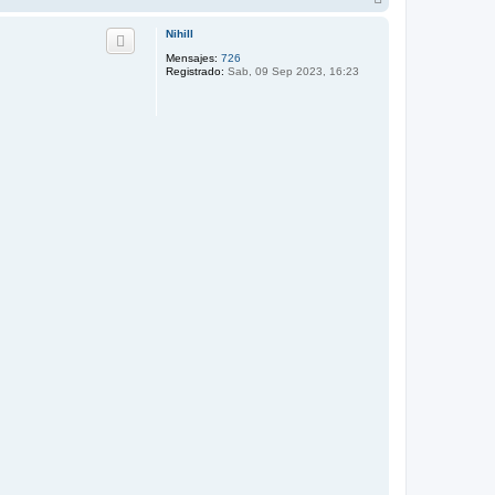
r
r
Nihill
i
Mensajes:
726
b
Registrado:
Sab, 09 Sep 2023, 16:23
a