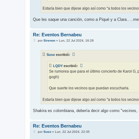
Estaría bien que dijese algo así como "a todos los vecin
Que les saque una canción, como a Piqué y a Clara…..me
Re: Eventos Bernabeu
M
por
Sirenon
»
Lun, 22 Jul 2024, 16:28
e
n
s
Suso
escribió:
a
j
e
LQDY
escribió:
Se rumorea que para el último concierto de Karol G, 
gogh)
Que suerte los vecinos que puedan escucharla.
Estaría bien que dijese algo así como "a todos los vecin
Shakira es colombiana, debería decir algo como "vecinos, 
Re: Eventos Bernabeu
M
por
Suso
»
Lun, 22 Jul 2024, 22:35
e
n