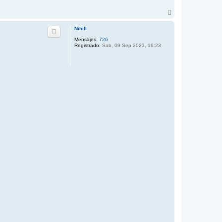
A
r
r
Nihill
i
Mensajes:
726
b
Registrado:
Sab, 09 Sep 2023, 16:23
a