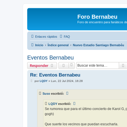
Foro Bernabeu
Foro de encuentro para fanáticos de
Enlaces rápidos
FAQ
Inicio
Índice general
Nuevo Estadio Santiago Bernabéu
Eventos Bernabeu
Responder
Re: Eventos Bernabeu
M
por
LQDY
»
Lun, 22 Jul 2024, 16:28
e
n
s
Suso
escribió:
a
j
e
LQDY
escribió:
Se rumorea que para el último concierto de Karol G, 
gogh)
Que suerte los vecinos que puedan escucharla.