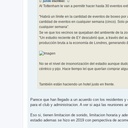
juniki
escribió:
a
j
Al Tottenham le van a permitir hacer hasta 30 eventos extr
e
"Habrá un límite en la cantidad de eventos de boxeo por a
cantidad de eventos en cualquier semana (cinco). Solo 
cualquier semana”.
Se ve que los vecinos se quejaban del ambiente de la zo
"Un estudio reciente de EY descubrió que, a través del a
producción bruta a la economía de Londres, generando 
No se el nivel de insonorización del estadio aunque dud
céntrico y pijo. Hace tiempo leí que querían comprar algu
También están haciendo un hotel justo en frente.
Parece que han llegado a un acuerdo con los residentes y c
para el club y administracion. A ver si aqui las reuniones
Eso si, tienen limitacion de sonido, limitacion horaria y a
estadio ademas se hizo en 2019 con perspectiva de acomet