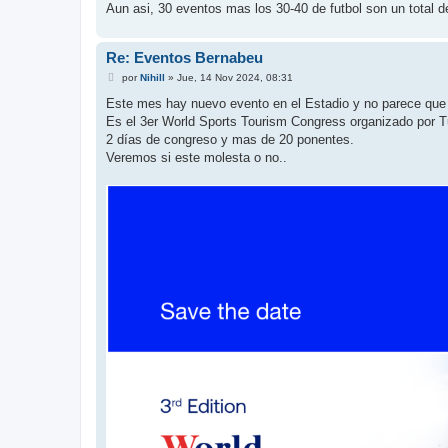
Aun asi, 30 eventos mas los 30-40 de futbol son un total d
Re: Eventos Bernabeu
M
por
Nihill
»
Jue, 14 Nov 2024, 08:31
e
n
Este mes hay nuevo evento en el Estadio y no parece que
s
Es el 3er World Sports Tourism Congress organizado por 
a
j
2 días de congreso y mas de 20 ponentes.
e
Veremos si este molesta o no..