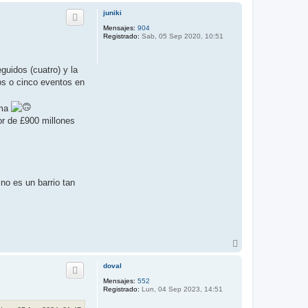
r
r
juniki
i
Mensajes:
904
b
Registrado:
Sab, 05 Sep 2020, 10:51
a
guidos (cuatro) y la
os o cinco eventos en
ema
or de £900 millones
no es un barrio tan
A
r
r
doval
i
Mensajes:
552
b
Registrado:
Lun, 04 Sep 2023, 14:51
a