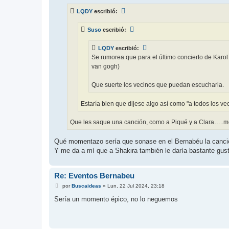
s
LQDY
escribió:
a
j
e
Suso
escribió:
LQDY
escribió:
Se rumorea que para el último concierto de Karol
van gogh)
Que suerte los vecinos que puedan escucharla.
Estaría bien que dijese algo así como "a todos los v
Que les saque una canción, como a Piqué y a Clara…..m
Qué momentazo sería que sonase en el Bernabéu la canci
Y me da a mí que a Shakira también le daría bastante gust
Re: Eventos Bernabeu
M
por
Buscaideas
»
Lun, 22 Jul 2024, 23:18
e
n
Sería un momento épico, no lo neguemos
s
a
j
e