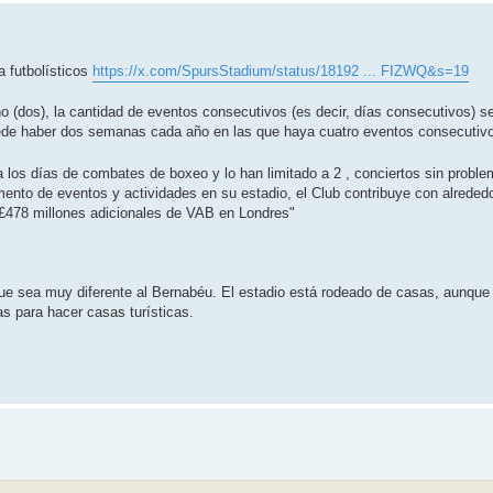
a futbolísticos
https://x.com/SpursStadium/status/18192 ... FIZWQ&s=19
o (dos), la cantidad de eventos consecutivos (es decir, días consecutivos) se
uede haber dos semanas cada año en las que haya cuatro eventos consecutiv
 los días de combates de boxeo y lo han limitado a 2 , conciertos sin probl
mento de eventos y actividades en su estadio, el Club contribuye con alreded
£478 millones adicionales de VAB en Londres"
que sea muy diferente al Bernabéu. El estadio está rodeado de casas, aunque 
as para hacer casas turísticas.