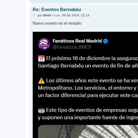
Re: Eventos Bernabeu
M
por
Nihill
»
Lun, 09 Dic 2024, 22:13
e
n
Nuevo evento en el estadio
s
a
j
e