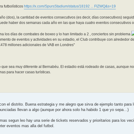
a futbolísticos
https://x.com/SpursStadium/status/18192 ... FIZWQ&s=19
ño (dos), la cantidad de eventos consecutivos (es decir, días consecutivos) seguido
puede haber dos semanas cada año en las que haya cuatro eventos consecutivos o
na los días de combates de boxeo y lo han limitado a 2 , conciertos sin problema
umento de eventos y actividades en su estadio, el Club contribuye con alrededor d
£478 millones adicionales de VAB en Londres"
o que sea muy diferente al Bernabéu. El estadio está rodeado de casas, aunque no 
nas para hacer casas turísticas.
on el distrito. Buena estrategia y me alegro que sirva de ejemplo tanto para
 anunciadas llevan a algo (aunque por ahora solo ha habido 1 que yo sepa…)
demas segun leo hay una serie de tickets reservados y prioritarios para los vec
er eventos mas alla del futbol.