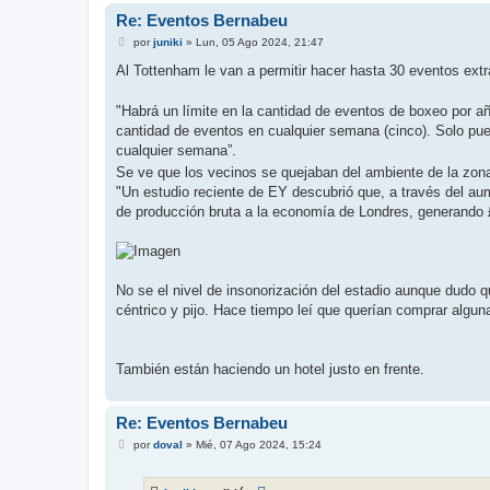
Re: Eventos Bernabeu
M
por
juniki
»
Lun, 05 Ago 2024, 21:47
e
n
Al Tottenham le van a permitir hacer hasta 30 eventos extr
s
a
j
"Habrá un límite en la cantidad de eventos de boxeo por añ
e
cantidad de eventos en cualquier semana (cinco). Solo p
cualquier semana”.
Se ve que los vecinos se quejaban del ambiente de la zona
"Un estudio reciente de EY descubrió que, a través del au
de producción bruta a la economía de Londres, generando 
No se el nivel de insonorización del estadio aunque dudo 
céntrico y pijo. Hace tiempo leí que querían comprar algun
También están haciendo un hotel justo en frente.
Re: Eventos Bernabeu
M
por
doval
»
Mié, 07 Ago 2024, 15:24
e
n
s