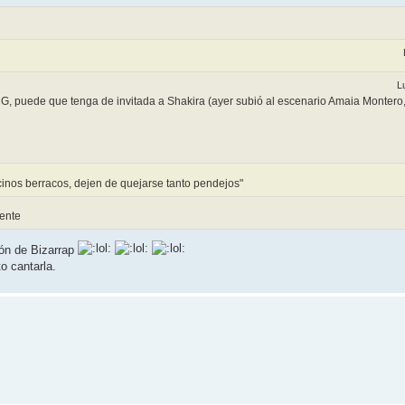
L
 G, puede que tenga de invitada a Shakira (ayer subió al escenario Amaia Montero,
ecinos berracos, dejen de quejarse tanto pendejos"
ente
ón de Bizarrap
o cantarla.