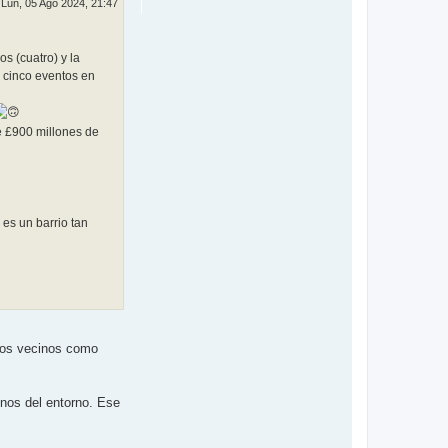
Lun, 05 Ago 2024, 21:47
s (cuatro) y la
 cinco eventos en
e £900 millones de
es un barrio tan
 los vecinos como
inos del entorno. Ese