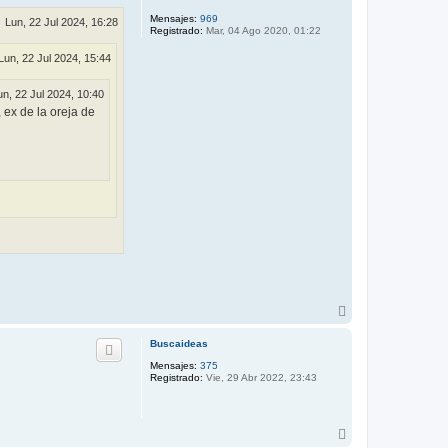
Mensajes:
969
Lun, 22 Jul 2024, 16:28
Registrado:
Mar, 04 Ago 2020, 01:22
Lun, 22 Jul 2024, 15:44
un, 22 Jul 2024, 10:40
 ex de la oreja de
A
r
r
Buscaideas
i
Mensajes:
375
b
Registrado:
Vie, 29 Abr 2022, 23:43
a
A