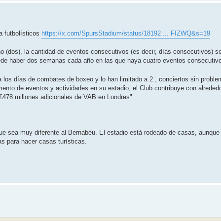
a futbolísticos
https://x.com/SpursStadium/status/18192 ... FIZWQ&s=19
o (dos), la cantidad de eventos consecutivos (es decir, días consecutivos) se
uede haber dos semanas cada año en las que haya cuatro eventos consecutiv
 los días de combates de boxeo y lo han limitado a 2 , conciertos sin probl
mento de eventos y actividades en su estadio, el Club contribuye con alreded
£478 millones adicionales de VAB en Londres"
que sea muy diferente al Bernabéu. El estadio está rodeado de casas, aunque 
as para hacer casas turísticas.