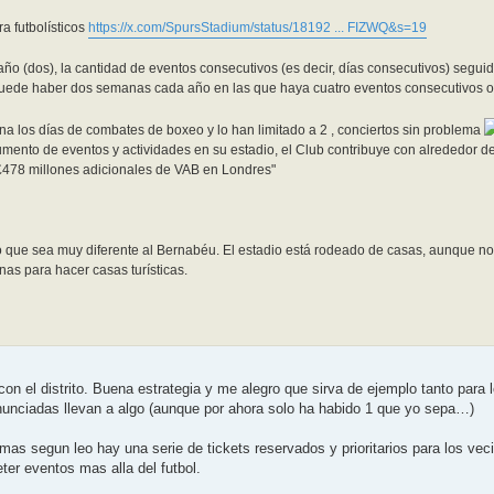
a futbolísticos
https://x.com/SpursStadium/status/18192 ... FIZWQ&s=19
ño (dos), la cantidad de eventos consecutivos (es decir, días consecutivos) seguido
puede haber dos semanas cada año en las que haya cuatro eventos consecutivos o
na los días de combates de boxeo y lo han limitado a 2 , conciertos sin problema
umento de eventos y actividades en su estadio, el Club contribuye con alrededor d
£478 millones adicionales de VAB en Londres"
o que sea muy diferente al Bernabéu. El estadio está rodeado de casas, aunque no 
nas para hacer casas turísticas.
on el distrito. Buena estrategia y me alegro que sirva de ejemplo tanto para
 anunciadas llevan a algo (aunque por ahora solo ha habido 1 que yo sepa…)
demas segun leo hay una serie de tickets reservados y prioritarios para los vec
er eventos mas alla del futbol.