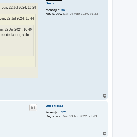
Suso
Lun, 22 Jul 2024, 16:28
Mensajes:
969
Registrado:
Mar, 04 Ago 2020, 01:22
Lun, 22 Jul 2024, 15:44
un, 22 Jul 2024, 10:40
 ex de la oreja de
A
r
r
Buscaideas
i
b
Mensajes:
375
Registrado:
Vie, 29 Abr 2022, 23:43
a
A