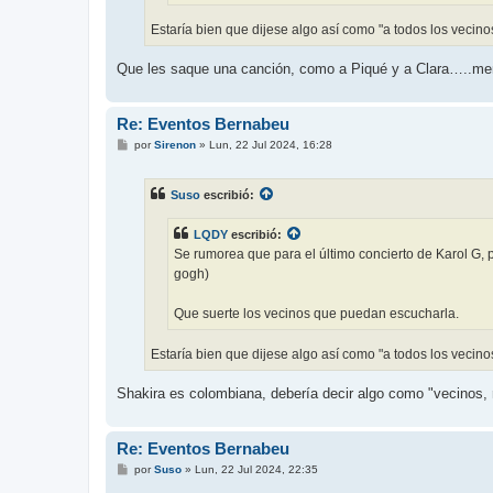
Estaría bien que dijese algo así como "a todos los vecin
Que les saque una canción, como a Piqué y a Clara…..me
Re: Eventos Bernabeu
M
por
Sirenon
»
Lun, 22 Jul 2024, 16:28
e
n
s
Suso
escribió:
a
j
e
LQDY
escribió:
Se rumorea que para el último concierto de Karol G, 
gogh)
Que suerte los vecinos que puedan escucharla.
Estaría bien que dijese algo así como "a todos los vecin
Shakira es colombiana, debería decir algo como "vecinos, 
Re: Eventos Bernabeu
M
por
Suso
»
Lun, 22 Jul 2024, 22:35
e