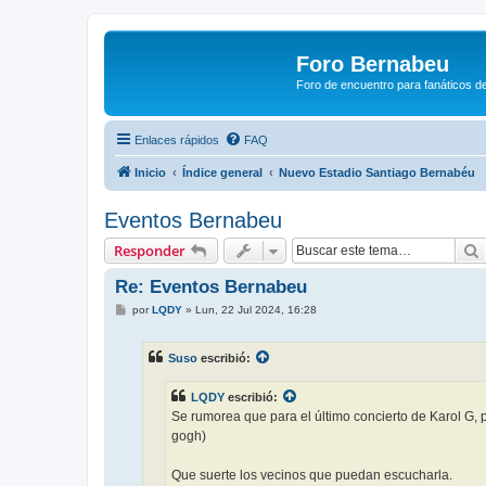
Foro Bernabeu
Foro de encuentro para fanáticos de
Enlaces rápidos
FAQ
Inicio
Índice general
Nuevo Estadio Santiago Bernabéu
Eventos Bernabeu
Responder
Re: Eventos Bernabeu
M
por
LQDY
»
Lun, 22 Jul 2024, 16:28
e
n
s
Suso
escribió:
a
j
e
LQDY
escribió:
Se rumorea que para el último concierto de Karol G, 
gogh)
Que suerte los vecinos que puedan escucharla.