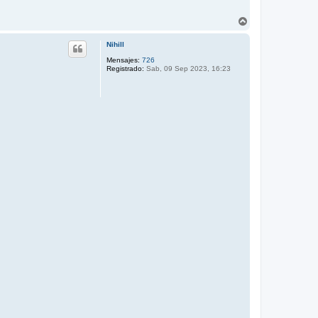
A
r
r
Nihill
i
b
Mensajes:
726
Registrado:
Sab, 09 Sep 2023, 16:23
a