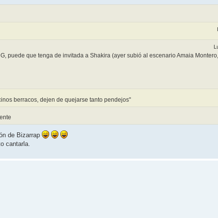
L
 G, puede que tenga de invitada a Shakira (ayer subió al escenario Amaia Montero,
ecinos berracos, dejen de quejarse tanto pendejos"
ente
ón de Bizarrap
o cantarla.