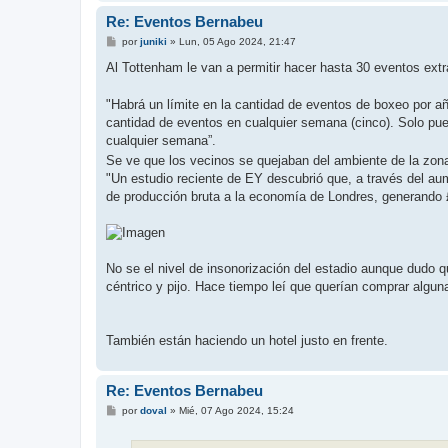
Re: Eventos Bernabeu
M
por
juniki
»
Lun, 05 Ago 2024, 21:47
e
n
Al Tottenham le van a permitir hacer hasta 30 eventos extr
s
a
j
"Habrá un límite en la cantidad de eventos de boxeo por añ
e
cantidad de eventos en cualquier semana (cinco). Solo p
cualquier semana”.
Se ve que los vecinos se quejaban del ambiente de la zona
"Un estudio reciente de EY descubrió que, a través del au
de producción bruta a la economía de Londres, generando 
No se el nivel de insonorización del estadio aunque dudo 
céntrico y pijo. Hace tiempo leí que querían comprar algun
También están haciendo un hotel justo en frente.
Re: Eventos Bernabeu
M
por
doval
»
Mié, 07 Ago 2024, 15:24
e
n
s