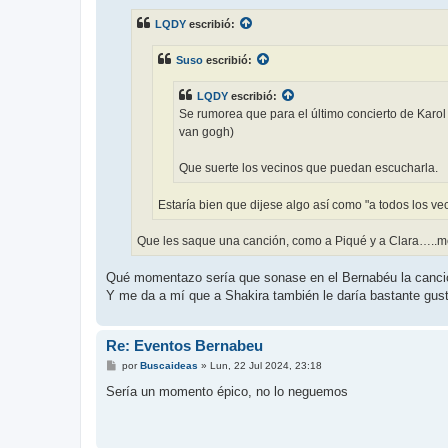
n
s
LQDY
escribió:
a
j
e
Suso
escribió:
LQDY
escribió:
Se rumorea que para el último concierto de Karol
van gogh)
Que suerte los vecinos que puedan escucharla.
Estaría bien que dijese algo así como "a todos los v
Que les saque una canción, como a Piqué y a Clara…..m
Qué momentazo sería que sonase en el Bernabéu la canci
Y me da a mí que a Shakira también le daría bastante gust
Re: Eventos Bernabeu
M
por
Buscaideas
»
Lun, 22 Jul 2024, 23:18
e
n
Sería un momento épico, no lo neguemos
s
a
j
e