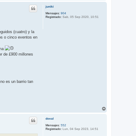
r
r
juniki
i
b
Mensajes:
904
Registrado:
Sab, 05 Sep 2020, 10:51
a
guidos (cuatro) y la
os o cinco eventos en
ema
or de £900 millones
no es un barrio tan
A
r
r
doval
i
b
Mensajes:
552
Registrado:
Lun, 04 Sep 2023, 14:51
a