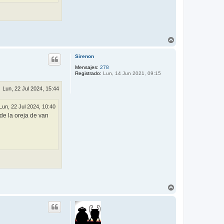
A
r
r
Sirenon
i
b
Mensajes:
278
Registrado:
Lun, 14 Jun 2021, 09:15
a
Lun, 22 Jul 2024, 15:44
Lun, 22 Jul 2024, 10:40
de la oreja de van
A
r
r
i
b
a