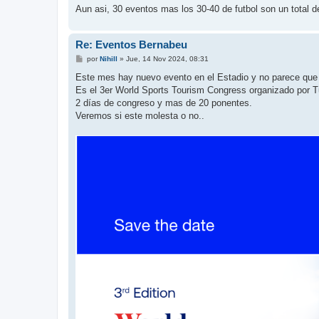
Aun asi, 30 eventos mas los 30-40 de futbol son un total d
Re: Eventos Bernabeu
M
por
Nihill
»
Jue, 14 Nov 2024, 08:31
e
n
Este mes hay nuevo evento en el Estadio y no parece que
s
Es el 3er World Sports Tourism Congress organizado por 
a
j
2 días de congreso y mas de 20 ponentes.
e
Veremos si este molesta o no..