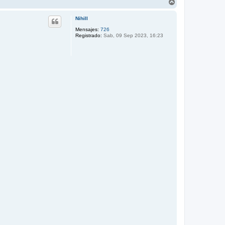
A
r
r
Nihill
i
b
Mensajes:
726
Registrado:
Sab, 09 Sep 2023, 16:23
a