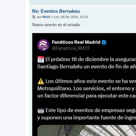
Re: Eventos Bernabeu
M
por
Nihill
»
Lun, 09 Dic 2024, 22:13
e
n
Nuevo evento en el estadio
s
a
j
e