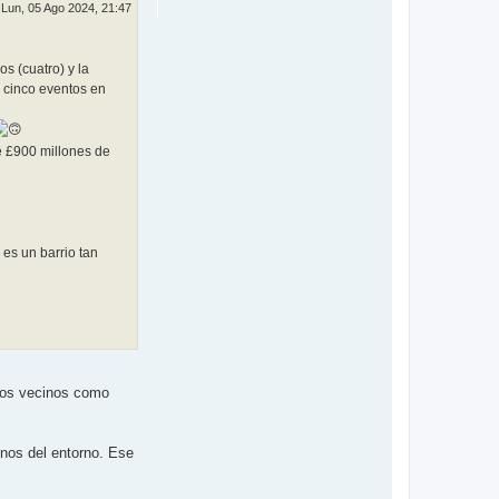
Lun, 05 Ago 2024, 21:47
s (cuatro) y la
 cinco eventos en
e £900 millones de
es un barrio tan
 los vecinos como
inos del entorno. Ese