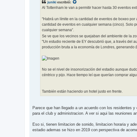
juniki
escribió:
a
j
Al Tottenham le van a permitir hacer hasta 30 eventos extr
e
"Habrá un límite en la cantidad de eventos de boxeo por a
cantidad de eventos en cualquier semana (cinco). Solo 
cualquier semana”.
Se ve que los vecinos se quejaban del ambiente de la zo
"Un estudio reciente de EY descubrió que, a través del a
producción bruta a la economía de Londres, generando 
No se el nivel de insonorización del estadio aunque dud
céntrico y pijo. Hace tiempo leí que querían comprar algu
También están haciendo un hotel justo en frente.
Parece que han llegado a un acuerdo con los residentes y c
para el club y administracion. A ver si aqui las reuniones
Eso si, tienen limitacion de sonido, limitacion horaria y a
estadio ademas se hizo en 2019 con perspectiva de acomet