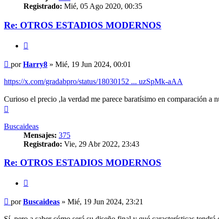
Registrado:
Mié, 05 Ago 2020, 00:35
Re: OTROS ESTADIOS MODERNOS
Citar
Mensaje
por
Harry8
»
Mié, 19 Jun 2024, 00:01
https://x.com/gradabpro/status/18030152 ... uzSpMk-aAA
Curioso el precio ,la verdad me parece baratísimo en comparación a 
Arriba
Buscaideas
Mensajes:
375
Registrado:
Vie, 29 Abr 2022, 23:43
Re: OTROS ESTADIOS MODERNOS
Citar
Mensaje
por
Buscaideas
»
Mié, 19 Jun 2024, 23:21
Sí, pero a saber cómo será su diseño final y qué características tendr