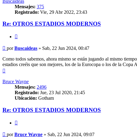
Buscaideas
Mensajes:
375
Registrado:
Vie, 29 Abr 2022, 23:43
Re: OTROS ESTADIOS MODERNOS
Citar
Mensaje
por
Buscaideas
»
Sab, 22 Jun 2024, 00:47
Como todos sabemos, ahora mismo se están jugando al mismo tiempo l
estadios creéis que son mejores, los de la Eurocopa o los de la Copa 
Arriba
Bruce Wayne
Mensajes:
2496
Registrado:
Jue, 23 Jul 2020, 21:45
Ubicación:
Gotham
Re: OTROS ESTADIOS MODERNOS
Citar
Mensaje
por
Bruce Wayne
»
Sab, 22 Jun 2024, 09:07