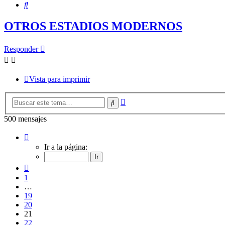
Buscar
OTROS ESTADIOS MODERNOS
Responder
Vista para imprimir
Búsqueda
Buscar
avanzada
500 mensajes
Página
21
Ir a la página:
de
25
Anterior
1
…
19
20
21
22