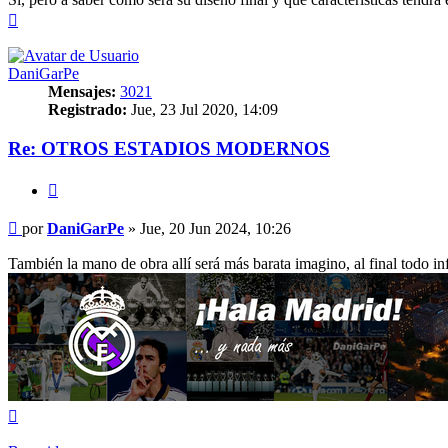
Arriba
DaniGarPe
Mensajes:
3021
Registrado:
Jue, 23 Jul 2020, 14:09
Re: OTROS ESTADIOS MODERNOS
Citar
Mensaje
por
DaniGarPe
»
Jue, 20 Jun 2024, 10:26
También la mano de obra allí será más barata imagino, al final todo in
Arriba