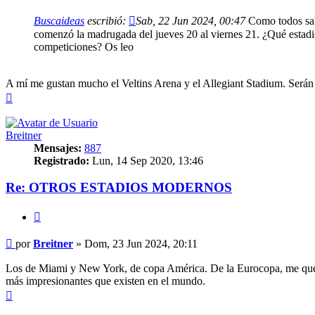
Buscaideas
escribió:
Sab, 22 Jun 2024, 00:47
Como todos sab
comenzó la madrugada del jueves 20 al viernes 21. ¿Qué estadio
competiciones? Os leo
A mí me gustan mucho el Veltins Arena y el Allegiant Stadium. Serán m
Arriba
Breitner
Mensajes:
887
Registrado:
Lun, 14 Sep 2020, 13:46
Re: OTROS ESTADIOS MODERNOS
Citar
Mensaje
por
Breitner
»
Dom, 23 Jun 2024, 20:11
Los de Miami y New York, de copa América. De la Eurocopa, me quedo c
más impresionantes que existen en el mundo.
Arriba