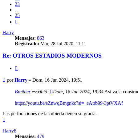
23
…
25
Siguiente
Harry
Mensajes:
863
Registrado:
Mar, 28 Jul 2020, 11:11
Re: OTROS ESTADIOS MODERNOS
Citar
Mensaje
por
Harry
»
Dom, 16 Jun 2024, 19:51
Breitner
escribió:
Dom, 16 Jun 2024, 19:34
Así va la constru
https://youtu.be/sZnwqBmgnkc?si=_eAtrb99-3ptVXAf
Las perforaciones de la cubierta tienen su gracia.
Arriba
Harry8
Mensajes:
479