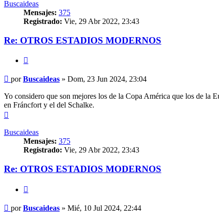
Buscaideas
Mensajes:
375
Registrado:
Vie, 29 Abr 2022, 23:43
Re: OTROS ESTADIOS MODERNOS
Citar
Mensaje
por
Buscaideas
»
Dom, 23 Jun 2024, 23:04
Yo considero que son mejores los de la Copa América que los de la 
en Fráncfort y el del Schalke.
Arriba
Buscaideas
Mensajes:
375
Registrado:
Vie, 29 Abr 2022, 23:43
Re: OTROS ESTADIOS MODERNOS
Citar
Mensaje
por
Buscaideas
»
Mié, 10 Jul 2024, 22:44