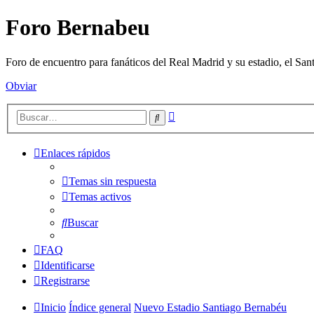
Foro Bernabeu
Foro de encuentro para fanáticos del Real Madrid y su estadio, el Sa
Obviar
Búsqueda
Buscar
avanzada
Enlaces rápidos
Temas sin respuesta
Temas activos
Buscar
FAQ
Identificarse
Registrarse
Inicio
Índice general
Nuevo Estadio Santiago Bernabéu