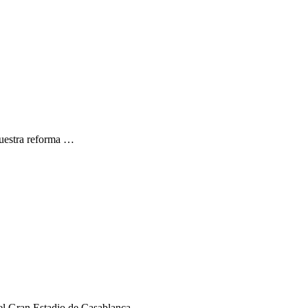
nuestra reforma …
á el Gran Estadio de Casablanca