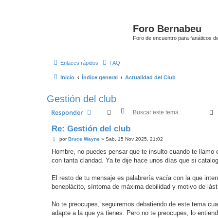
Foro Bernabeu
Foro de encuentro para fanáticos de
Enlaces rápidos
FAQ
Inicio
Índice general
Actualidad del Club
Gestión del club
Responder
Re: Gestión del club
M
por
Bruce Wayne
»
Sab, 15 Nov 2025, 21:02
e
n
Hombre, no puedes pensar que te insulto cuando te llamo e
s
con tanta claridad. Ya te dije hace unos días que si catalog
a
j
e
El resto de tu mensaje es palabrería vacía con la que intent
beneplácito, síntoma de máxima debilidad y motivo de lást
No te preocupes, seguiremos debatiendo de este tema cuan
adapte a la que ya tienes. Pero no te preocupes, lo entien