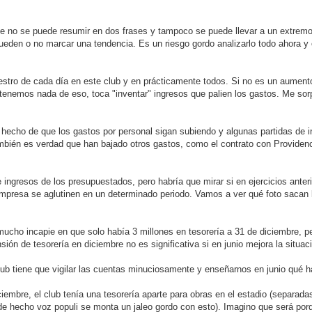
e no se puede resumir en dos frases y tampoco se puede llevar a un extremo, 
pueden o no marcar una tendencia. Es un riesgo gordo analizarlo todo ahora 
estro de cada día en este club y en prácticamente todos. Si no es un aument
tenemos nada de eso, toca "inventar" ingresos que palien los gastos. Me so
 hecho de que los gastos por personal sigan subiendo y algunas partidas de 
bién es verdad que han bajado otros gastos, como el contrato con Providence
ingresos de los presupuestados, pero habría que mirar si en ejercicios anter
empresa se aglutinen en un determinado periodo. Vamos a ver qué foto sacan 
 mucho incapie en que solo había 3 millones en tesorería a 31 de diciembre, p
sión de tesorería en diciembre no es significativa si en junio mejora la situa
 club tiene que vigilar las cuentas minuciosamente y enseñarnos en junio qué 
mbre, el club tenía una tesorería aparte para obras en el estadio (separadas
de hecho voz populi se monta un jaleo gordo con esto). Imagino que será por