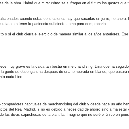
as de la obra. Habrá que mirar cómo se sufragan en el futuro los gastos que 
aficionados cuando estas conclusiones hay que sacarlas en junio, no ahora. 
 un relato sin tener la paciencia suficiente como para comprobarlo.
to o si el club cierra el ejercicio de manera similar a los años anteriores. E
ece muy grave es la caida tan bestia en merchandising. Diria que ha seguido 
si la gente se desengancha despues de una temporada en blanco, que pasará 
inta nada bien.
o compradores habituales de merchandising del club y desde hace un año h
os del Real Madrid. Y no es debido a necesidad de ahorro sino a malestar c
s de las divas caprichosas de la plantilla. Imagino que no seré el único en pen