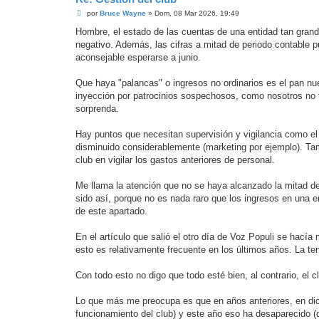
M
por
Bruce Wayne
»
Dom, 08 Mar 2026, 19:49
e
n
Hombre, el estado de las cuentas de una entidad tan grand
s
negativo. Además, las cifras a mitad de periodo contable 
a
j
aconsejable esperarse a junio.
e
Que haya "palancas" o ingresos no ordinarios es el pan nu
inyección por patrocinios sospechosos, como nosotros no 
sorprenda.
Hay puntos que necesitan supervisión y vigilancia como el
disminuido considerablemente (marketing por ejemplo). Tam
club en vigilar los gastos anteriores de personal.
Me llama la atención que no se haya alcanzado la mitad de 
sido así, porque no es nada raro que los ingresos en una 
de este apartado.
En el artículo que salió el otro día de Voz Populi se hacía
esto es relativamente frecuente en los últimos años. La ten
Con todo esto no digo que todo esté bien, al contrario, el
Lo que más me preocupa es que en años anteriores, en dicie
funcionamiento del club) y este año eso ha desaparecido (