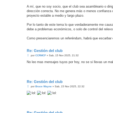
A mí, que no soy socio, que el club sea asambleario o dir
dirección correcta. No me genera más o menos confianza u
proyecto estable a medio y largo plazo.
Por lo tanto de este tema lo que verdaderamente me cau
debe a problemas económicos, o solo de control del relevo
Como presenciaremos un referéndum, habrá que escarbar en 
Re: Gestión del club
M
por
CCRMCF
»
Sab, 15 Nov 2025, 21:32
e
n
No leo mas mensajes tuyos por hoy, no se si llevas un mal d
s
a
j
e
Re: Gestión del club
M
por
Bruce Wayne
»
Sab, 15 Nov 2025, 22:32
e
n
s
a
j
e
Re: Gestión del club