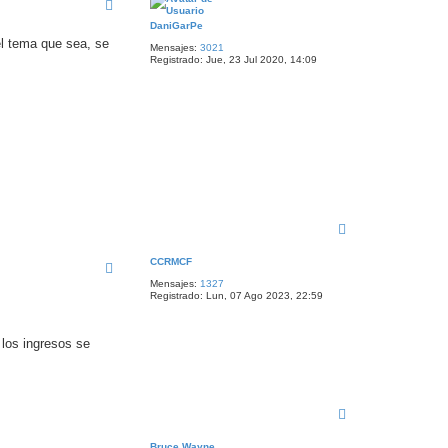
i
b
DaniGarPe
a
el tema que sea, se
Mensajes:
3021
Registrado:
Jue, 23 Jul 2020, 14:09
A
r
r
CCRMCF
i
Mensajes:
1327
b
Registrado:
Lun, 07 Ago 2023, 22:59
a
 los ingresos se
A
r
r
Bruce Wayne