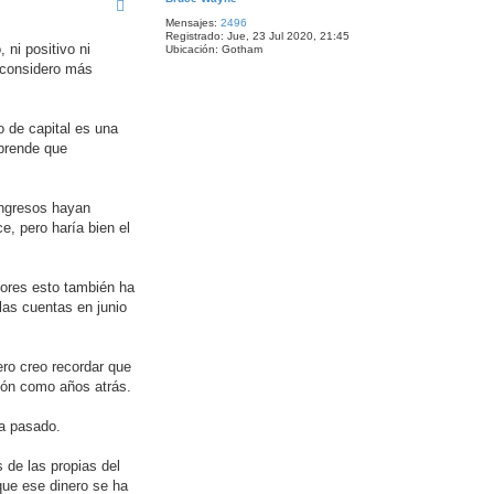
i
Mensajes:
2496
b
Registrado:
Jue, 23 Jul 2020, 21:45
a
ni positivo ni
Ubicación:
Gotham
y considero más
o de capital es una
rprende que
ingresos hayan
, pero haría bien el
iores esto también ha
las cuentas en junio
ero creo recordar que
ción como años atrás.
ha pasado.
 de las propias del
que ese dinero se ha