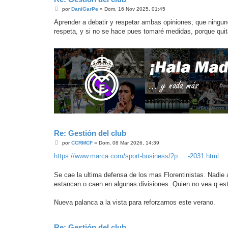
M
por
DaniGarPe
»
Dom, 16 Nov 2025, 01:45
e
n
Aprender a debatir y respetar ambas opiniones, que ningun
s
respeta, y si no se hace pues tomaré medidas, porque qui
a
j
e
Re: Gestión del club
M
por
CCRMCF
»
Dom, 08 Mar 2026, 14:39
e
n
https://www.marca.com/sport-business/2p ... -2031.html
s
a
j
Se cae la ultima defensa de los mas Florentinistas. Nadie
e
estancan o caen en algunas divisiones. Quien no vea q esto
Nueva palanca a la vista para reforzarnos este verano.
Re: Gestión del club