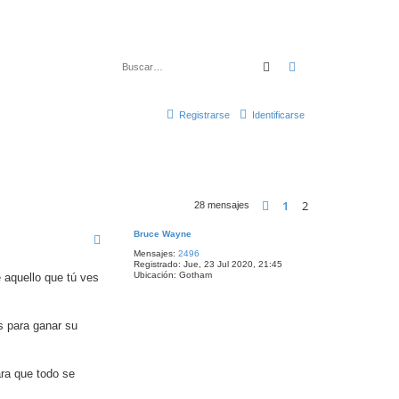
Buscar
Búsqueda avanza
Registrarse
Identificarse
1
2
Anterior
28 mensajes
Bruce Wayne
Mensajes:
2496
Registrado:
Jue, 23 Jul 2020, 21:45
Ubicación:
Gotham
 aquello que tú ves
os para ganar su
ra que todo se