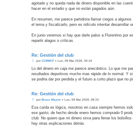
agotado y no queda nada de dinero disponible en las cuent
hacer en el estadio y que no están pagados aún.
En resumen, me parece partidista llamar ciegos a algunos 
el tema y fiscalizarlo, pero es ridículo intentar desarrollar
En junio veremos si hay que darle palos a Florentino por es
repartir alagos o críticas.
Re: Gestión del club
M
por
CCRMCF
»
Lun, 09 Mar 2026, 00:19
e
n
Lo del dinero en caja me parece anecdotico. Lo que me par
s
resultados deportivos mucho mas rápido de lo normal. Y 
a
j
se podria dar por perdida y el futuro a corto plazo que no p
e
Re: Gestión del club
M
por
Bruce Wayne
»
Lun, 09 Mar 2026, 08:10
e
n
Esa caída es lógica, nosotros en casa siempre hemos sid
s
ese gasto, de hecho desde enero hemos comprado 0 product
a
j
club. No quiero que mi dinero sirva para llenar los bolsillo
e
hay otras explicaciones detrás.