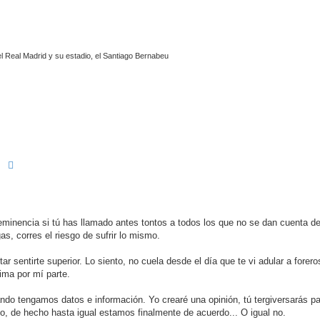
l Real Madrid y su estadio, el Santiago Bernabeu
Buscar
Búsqueda avanzada
minencia si tú has llamado antes tontos a todos los que no se dan cuenta de
as, corres el riesgo de sufrir lo mismo.
ar sentirte superior. Lo siento, no cuela desde el día que te vi adular a forer
ima por mí parte.
do tengamos datos e información. Yo crearé una opinión, tú tergiversarás pa
do, de hecho hasta igual estamos finalmente de acuerdo... O igual no.