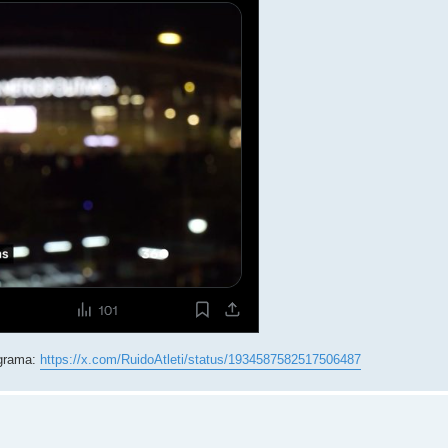
ograma:
https://x.com/RuidoAtleti/status/1934587582517506487