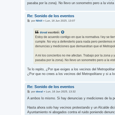
pasaba por la zona). No llevo un sonometro pero a la vista 
Re: Sonido de los eventos
M
por
Nihill
»
Lun, 16 Jun 2025, 13:07
e
n
s
doval
escribió:
a
j
Estoy de acuerdo contigo en que la normativa / ley se ti
e
cumple. No voy a defenderlo para nada pero perdemos mucha
denuncias y mediciones que demuestran que el Metropol
A mi los conciertos no me afectan. Trabajo por la zona y
pasaba por la zona). No llevo un sonometro pero a la vista
Te lo repito, ¿Por que exiges a los vecinos del Metropolit
¿Por que no crees a los vecinos del Metropolitano y si a l
Re: Sonido de los eventos
M
por
doval
»
Lun, 16 Jun 2025, 13:32
e
n
A ambos lo mismo. Si hay denuncias y mediciones de la pol
s
a
j
Hasta ahora solo hay vecinos protestando y un Alcalde dic
e
Ayuntamiento ni abogados contra el ruido poniendo denuncia