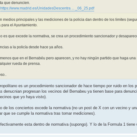
ta que denuncien.
:
https://www.madrid.es/UnidadesDescentra ... _06_25.pdf
n medios principales y las mediciones de la policia dan dentro de los limites (seg
 para el Ayuntamiento.
ltado es que excede la normativa, se crea un procedimiento sancionador y desapare
ncias a la policía desde hace ya años.
, menos que en el Bernabéu pero aparecen, y no hay ningún partido que haga una 
alquier rueda de prensa.
so..
politano es un procedimiento sancionador de hace tiempo por ruido en los pa
sas denucnian progresan los vecinos del Bernabeu ya tienen base para denunci
vecinos que yo haya visto).
ido de los conciertos excede la normativa (no un post de X con un vecino y u
rar que se cumple la normativa tras tomar mediciones).
ctivamente esta dentro de normativa (supongo). Y lo de la Formula 1 tiene un