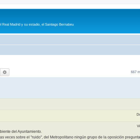
l Real Madrid y su estadio, el Santiago Bernabeu
Buscar
Búsqueda avanzada
667 
Do
Vi
biente del Ayuntamiento.
s veces sobre el "ruido", del Metropolitano ningún grupo de la oposición pregunta