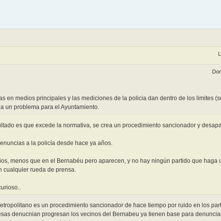
L
Dom
as en medios principales y las mediciones de la policia dan dentro de los limites (
ea un problema para el Ayuntamiento.
esultado es que excede la normativa, se crea un procedimiento sancionador y desap
denuncias a la policía desde hace ya años.
dios, menos que en el Bernabéu pero aparecen, y no hay ningún partido que haga 
n cualquier rueda de prensa.
urioso..
ropolitano es un procedimiento sancionador de hace tiempo por ruido en los parti
 esas denucnian progresan los vecinos del Bernabeu ya tienen base para denunciar