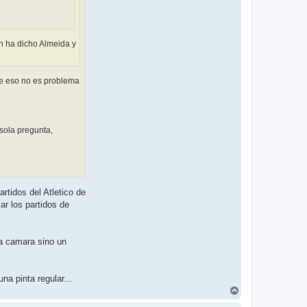
un ha dicho Almeida y
ce eso no es problema
sola pregunta,
rtidos del Atletico de
ar los partidos de
na camara sino un
a pinta regular...
A
r