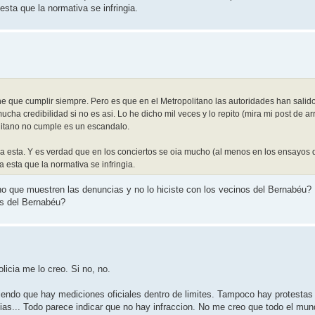
esta que la normativa se infringia.
ene que cumplir siempre. Pero es que en el Metropolitano las autoridades han salid
 credibilidad si no es asi. Lo he dicho mil veces y lo repito (mira mi post de arr
itano no cumple es un escandalo.
 ya esta. Y es verdad que en los conciertos se oia mucho (al menos en los ensayos
 esta que la normativa se infringia.
ano que muestren las denuncias y no lo hiciste con los vecinos del Bernabéu?
os del Bernabéu?
icia me lo creo. Si no, no.
iendo que hay mediciones oficiales dentro de limites. Tampoco hay protestas 
s... Todo parece indicar que no hay infraccion. No me creo que todo el mundo