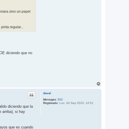
camara sino un papel
inta regular...
PSOE diciendo que no
A
r
r
doval
i
b
Mensajes:
552
Registrado:
Lun, 04 Sep 2023, 14:51
a
lido diciendo que la
arriba), si hay
nsayos que es cuando