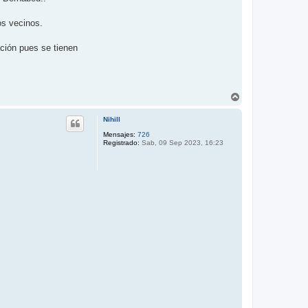
os vecinos.
ación pues se tienen
A
r
r
Nihill
i
b
Mensajes:
726
Registrado:
Sab, 09 Sep 2023, 16:23
a