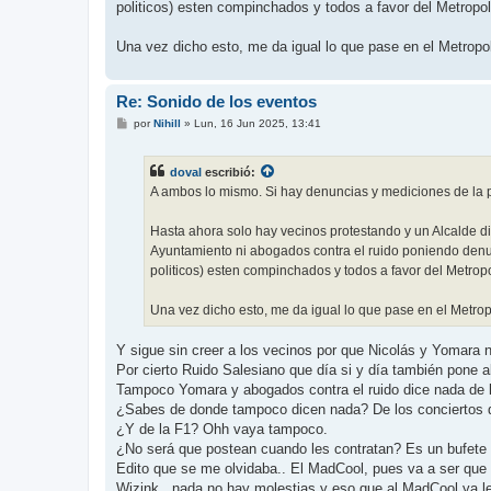
politicos) esten compinchados y todos a favor del Metropol
Una vez dicho esto, me da igual lo que pase en el Metropo
Re: Sonido de los eventos
M
por
Nihill
»
Lun, 16 Jun 2025, 13:41
e
n
s
doval
escribió:
a
j
A ambos lo mismo. Si hay denuncias y mediciones de la po
e
Hasta ahora solo hay vecinos protestando y un Alcalde di
Ayuntamiento ni abogados contra el ruido poniendo denun
politicos) esten compinchados y todos a favor del Metropo
Una vez dicho esto, me da igual lo que pase en el Metrop
Y sigue sin creer a los vecinos por que Nicolás y Yomara 
Por cierto Ruido Salesiano que día si y día también pone a
Tampoco Yomara y abogados contra el ruido dice nada de l
¿Sabes de donde tampoco dicen nada? De los conciertos d
¿Y de la F1? Ohh vaya tampoco.
¿No será que postean cuando les contratan? Es un bufete
Edito que se me olvidaba.. El MadCool, pues va a ser que
Wizink.. nada no hay molestias y eso que al MadCool ya le