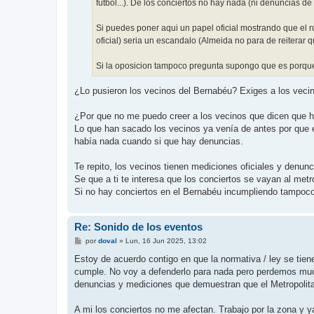
futbol...). De los conciertos no hay nada (ni denuncias de
Si puedes poner aqui un papel oficial mostrando que el r
oficial) seria un escandalo (Almeida no para de reiterar 
Si la oposicion tampoco pregunta supongo que es porque e
¿Lo pusieron los vecinos del Bernabéu? Exiges a los vecin
¿Por que no me puedo creer a los vecinos que dicen que 
Lo que han sacado los vecinos ya venía de antes por que en
había nada cuando si que hay denuncias.
Te repito, los vecinos tienen mediciones oficiales y denunc
Se que a ti te interesa que los conciertos se vayan al metr
Si no hay conciertos en el Bernabéu incumpliendo tampoco 
Re: Sonido de los eventos
M
por
doval
»
Lun, 16 Jun 2025, 13:02
e
n
Estoy de acuerdo contigo en que la normativa / ley se tien
s
cumple. No voy a defenderlo para nada pero perdemos mucha 
a
j
denuncias y mediciones que demuestran que el Metropolit
e
A mi los conciertos no me afectan. Trabajo por la zona y 