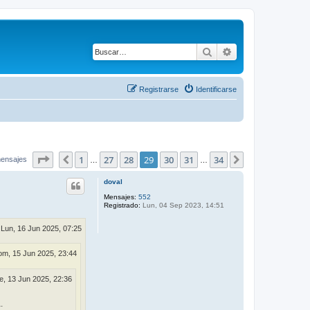
Buscar
Búsqueda avanza
Registrarse
Identificarse
Página
29
de
34
1
27
28
29
30
31
34
Anterior
Siguiente
mensajes
…
…
doval
Mensajes:
552
Registrado:
Lun, 04 Sep 2023, 14:51
Lun, 16 Jun 2025, 07:25
m, 15 Jun 2025, 23:44
e, 13 Jun 2025, 22:36
.