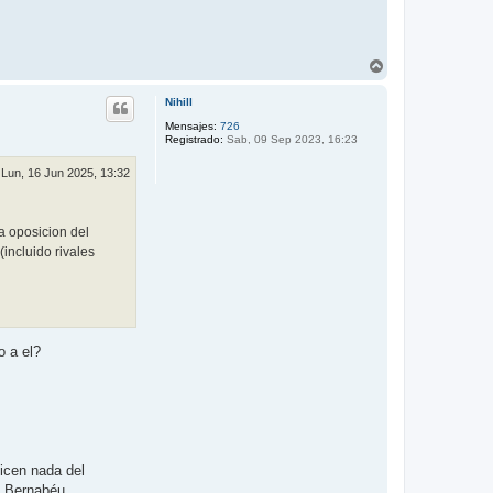
A
r
r
Nihill
i
b
Mensajes:
726
Registrado:
Sab, 09 Sep 2023, 16:23
a
Lun, 16 Jun 2025, 13:32
a oposicion del
incluido rivales
o a el?
icen nada del
l Bernabéu..