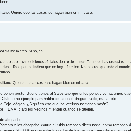
itano.
litano. Quiero que las cosas se hagan bien en mi casa.
licia me lo creo. Si no, no.
ciendo que hay mediciones oficiales dentro de limites. Tampoco hay protestas de l
cias... Todo parece indicar que no hay infraccion. No me creo que todo el mundo (
litano.
olitano. Quiero que las cosas se hagan bien en mi casa.
no ponen posts. Bueno tienes al Salesiano que si los pone, ¿Le hacemos cas
l Club como ejemplo para hablar de alcohol, drogas, ruido, mafia, etc.
a Caja Mágica, ¿Significa eso que los vecinos no tienen razón?
e IFEMA, claro los vecinos mienten cuando se quejan.
 de abogados..
 Yomara y los abogados contra el ruido tampoco dicen nada, como tampoco d
 cayeron 20.000€ por reventar los oídos de los vecinos, que diferencia con e