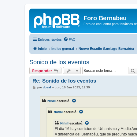
Foro Bernabeu
Foro de encuentro para fanáticos de
Enlaces rápidos
FAQ
Inicio
Índice general
Nuevo Estadio Santiago Bernabéu
Sonido de los eventos
Responder
Re: Sonido de los eventos
M
por
doval
»
Lun, 16 Jun 2025, 11:30
e
n
s
Nihill
escribió:
a
j
e
doval
escribió:
Nihill
escribió:
El día 16 hay comisión de Urbanismo y Medio Am
A diferencia del Bernabéu, que se preguntó mucha