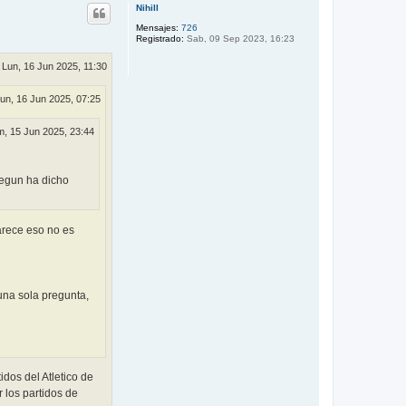
r
Nihill
i
b
Mensajes:
726
Registrado:
Sab, 09 Sep 2023, 16:23
a
Lun, 16 Jun 2025, 11:30
un, 16 Jun 2025, 07:25
, 15 Jun 2025, 23:44
segun ha dicho
arece eso no es
una sola pregunta,
dos del Atletico de
 los partidos de