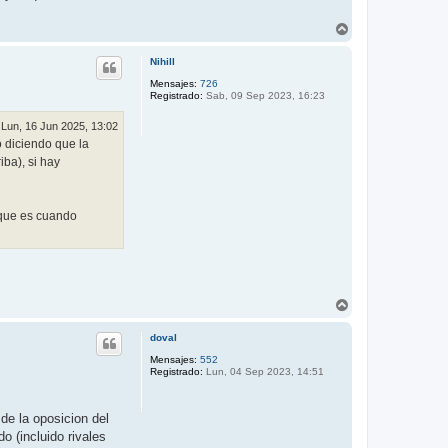
A
r
r
Nihill
i
b
Mensajes:
726
Registrado:
Sab, 09 Sep 2023, 16:23
a
Lun, 16 Jun 2025, 13:02
o diciendo que la
iba), si hay
 que es cuando
A
r
r
doval
i
b
Mensajes:
552
Registrado:
Lun, 04 Sep 2023, 14:51
a
de la oposicion del
 (incluido rivales