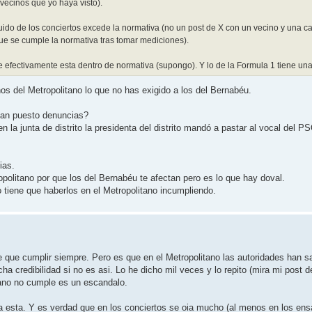
 vecinos que yo haya visto).
uido de los conciertos excede la normativa (no un post de X con un vecino y una 
que se cumple la normativa tras tomar mediciones).
fectivamente esta dentro de normativa (supongo). Y lo de la Formula 1 tiene una p
os del Metropolitano lo que no has exigido a los del Bernabéu.
han puesto denuncias?
 la junta de distrito la presidenta del distrito mandó a pastar al vocal del 
ias.
opolitano por que los del Bernabéu te afectan pero es lo que hay doval.
tiene que haberlos en el Metropolitano incumpliendo.
e que cumplir siempre. Pero es que en el Metropolitano las autoridades han sa
credibilidad si no es asi. Lo he dicho mil veces y lo repito (mira mi post de 
ano no cumple es un escandalo.
ya esta. Y es verdad que en los conciertos se oia mucho (al menos en los e