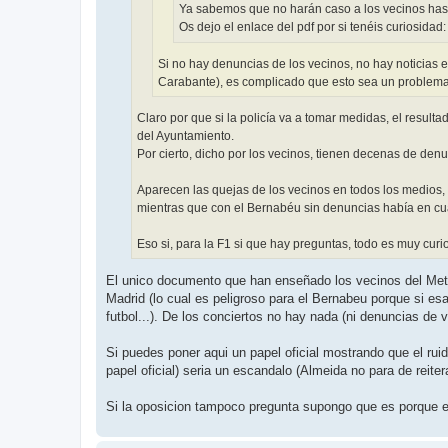
Ya sabemos que no harán caso a los vecinos has
Os dejo el enlace del pdf por si tenéis curiosidad
Si no hay denuncias de los vecinos, no hay noticias e
Carabante), es complicado que esto sea un problema
Claro por que si la policía va a tomar medidas, el resu
del Ayuntamiento.
Por cierto, dicho por los vecinos, tienen decenas de denu
Aparecen las quejas de los vecinos en todos los medios
mientras que con el Bernabéu sin denuncias había en cu
Eso si, para la F1 si que hay preguntas, todo es muy curio
El unico documento que han enseñado los vecinos del Metro
Madrid (lo cual es peligroso para el Bernabeu porque si e
futbol...). De los conciertos no hay nada (ni denuncias de 
Si puedes poner aqui un papel oficial mostrando que el ru
papel oficial) seria un escandalo (Almeida no para de reite
Si la oposicion tampoco pregunta supongo que es porque efe