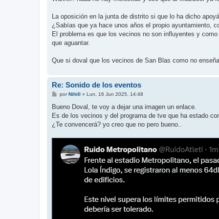
La oposición en la junta de distrito si que lo ha dicho a
¿Sabías que ya hace unos años el propio ayuntamiento, con
El problema es que los vecinos no son influyentes y como n
que aguantar.
Que si doval que los vecinos de San Blas como no enseñan
Re: Sonido de los eventos
M
por
Nihill
»
Lun, 16 Jun 2025, 14:48
e
n
Bueno Doval, te voy a dejar una imagen un enlace.
s
Es de los vecinos y del programa de tve que ha estado con
a
j
¿Te convencerá? yo creo que no pero bueno..
e