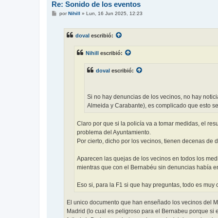
Re: Sonido de los eventos
M
por
Nihill
»
Lun, 16 Jun 2025, 12:23
e
n
s
doval
escribió:
a
j
e
Nihill
escribió:
doval
escribió:
Si no hay denuncias de los vecinos, no hay notici
Almeida y Carabante), es complicado que esto s
Claro por que si la policía va a tomar medidas, el r
problema del Ayuntamiento.
Por cierto, dicho por los vecinos, tienen decenas de 
Aparecen las quejas de los vecinos en todos los me
mientras que con el Bernabéu sin denuncias había e
Eso si, para la F1 si que hay preguntas, todo es muy c
El unico documento que han enseñado los vecinos del Met
Madrid (lo cual es peligroso para el Bernabeu porque si