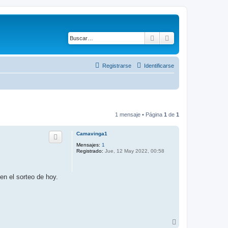
Buscar
Búsqueda avanza
Registrarse
Identificarse
1 mensaje • Página
1
de
1
Camavinga1
Mensajes:
1
Registrado:
Jue, 12 May 2022, 00:58
en el sorteo de hoy.
A