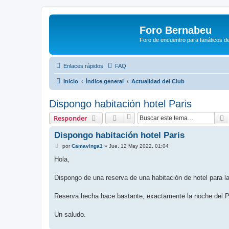
Foro Bernabeu
Foro de encuentro para fanáticos de
Enlaces rápidos
FAQ
Inicio
Índice general
Actualidad del Club
Dispongo habitación hotel Paris
Responder
Dispongo habitación hotel Paris
M
por
Camavinga1
»
Jue, 12 May 2022, 01:04
e
n
Hola,
s
a
j
Dispongo de una reserva de una habitación de hotel para l
e
Reserva hecha hace bastante, exactamente la noche del P
Un saludo.