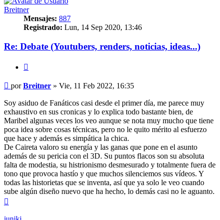
Breitner
Mensajes:
887
Registrado:
Lun, 14 Sep 2020, 13:46
Re: Debate (Youtubers, renders, noticias, ideas...)
Citar
Mensaje
por
Breitner
»
Vie, 11 Feb 2022, 16:35
Soy asiduo de Fanáticos casi desde el primer día, me parece muy
exhaustivo en sus cronicas y lo explica todo bastante bien, de
Maribel algunas veces los veo aunque se nota muy mucho que tiene
poca idea sobre cosas técnicas, pero no le quito mérito al esfuerzo
que hace y además es simpática la chica.
De Caireta valoro su energía y las ganas que pone en el asunto
además de su pericia con el 3D. Su puntos flacos son su absoluta
falta de modestia, su histrionismo desmesurado y totalmente fuera de
tono que provoca hastío y que muchos silenciemos sus vídeos. Y
todas las historietas que se inventa, así que ya solo le veo cuando
sube algún diseño nuevo que ha hecho, lo demás casi no le aguanto.
Arriba
juniki