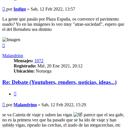
Mensaje
por
Indigo
»
Sab, 12 Feb 2022, 13:57
La gente que pasáis por Plaza España, os convence el pavimento
usado? Yo en las imágenes lo veo muy "atrae-suciedad", espero que
el del Bernabeu sea distinto
Arriba
Malandrinn
Mensajes:
1072
Registrado:
Mié, 20 Ene 2021, 20:12
Ubicación:
Noruega
Re: Debate (Youtubers, renders, noticias, ideas...)
Citar
Mensaje
por
Malandrinn
»
Sab, 12 Feb 2022, 15:29
se va Caireta de viaje y suben las vigas
parece que el sea gafe,
no es la primera vez que ha pasado que se ha ido de viaje y han
subido vigas, ripeado las cerchas, el izado de las megacerchas, etc