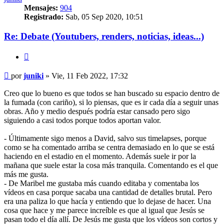
Mensajes:
904
Registrado:
Sab, 05 Sep 2020, 10:51
Re: Debate (Youtubers, renders, noticias, ideas...)
Citar
Mensaje
por
juniki
»
Vie, 11 Feb 2022, 17:32
Creo que lo bueno es que todos se han buscado su espacio dentro de
la fumada (con cariño), si lo piensas, que es ir cada día a seguir unas
obras. Año y medio después podría estar cansado pero sigo
siguiendo a casi todos porque todos aportan valor.
- Últimamente sigo menos a David, salvo sus timelapses, porque
como se ha comentado arriba se centra demasiado en lo que se está
haciendo en el estadio en el momento. Además suele ir por la
mañana que suele estar la cosa más tranquila. Comentando es el que
más me gusta.
- De Maribel me gustaba más cuando editaba y comentaba los
vídeos en casa porque sacaba una cantidad de detalles brutal. Pero
era una paliza lo que hacía y entiendo que lo dejase de hacer. Una
cosa que hace y me parece increíble es que al igual que Jesús se
pasan todo el día allí. De Jesús me gusta que los vídeos son cortos y