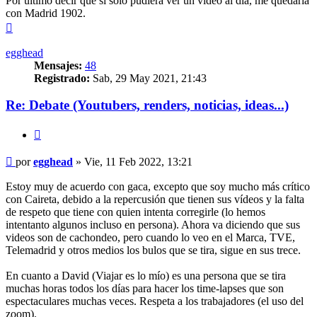
Por último decir que si solo pudiera ver un vídeo al día, me quedaría
con Madrid 1902.
Arriba
egghead
Mensajes:
48
Registrado:
Sab, 29 May 2021, 21:43
Re: Debate (Youtubers, renders, noticias, ideas...)
Citar
Mensaje
por
egghead
»
Vie, 11 Feb 2022, 13:21
Estoy muy de acuerdo con gaca, excepto que soy mucho más crítico
con Caireta, debido a la repercusión que tienen sus vídeos y la falta
de respeto que tiene con quien intenta corregirle (lo hemos
intentanto algunos incluso en persona). Ahora va diciendo que sus
videos son de cachondeo, pero cuando lo veo en el Marca, TVE,
Telemadrid y otros medios los bulos que se tira, sigue en sus trece.
En cuanto a David (Viajar es lo mío) es una persona que se tira
muchas horas todos los días para hacer los time-lapses que son
espectaculares muchas veces. Respeta a los trabajadores (el uso del
zoom).