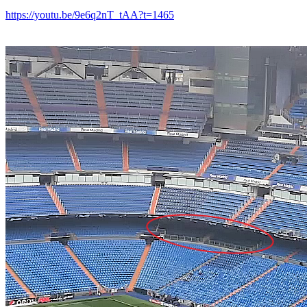
https://youtu.be/9e6q2nT_tAA?t=1465