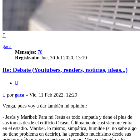
Arriba
gaca
Mensajes:
78
Registrado:
Jue, 30 Jul 2020, 13:19
Re: Debate (Youtubers, renders, noticias, ideas...)
Citar
Mensaje
por
gaca
»
Vie, 11 Feb 2022, 12:29
Venga, pues voy a dar también mi opinión:
- Jesús y Maribel: Para mí Jesús es todo simpatía y tiene el plus de
sus tomas desde el edificio Ocaso. Últimamente casi siempre entra
en el estadio. Maribel, lo mismo, simpática, humilde (si no sabe algo
no tiene problema en decirlo), ha aprendido muchísimo desde sus
primeros vídeos y no se mete en charcos. Mucha atención a los