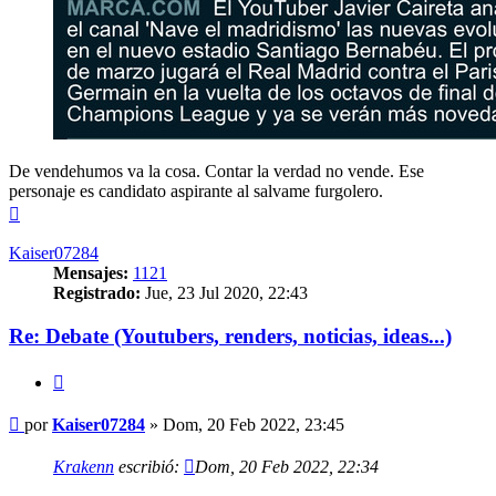
De vendehumos va la cosa. Contar la verdad no vende. Ese
personaje es candidato aspirante al salvame furgolero.
Arriba
Kaiser07284
Mensajes:
1121
Registrado:
Jue, 23 Jul 2020, 22:43
Re: Debate (Youtubers, renders, noticias, ideas...)
Citar
Mensaje
por
Kaiser07284
»
Dom, 20 Feb 2022, 23:45
Krakenn
escribió:
Dom, 20 Feb 2022, 22:34