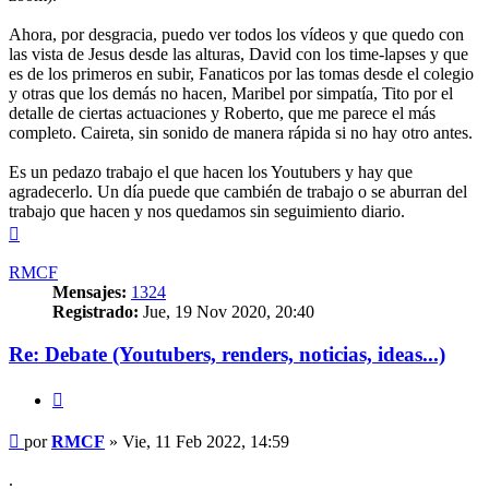
Ahora, por desgracia, puedo ver todos los vídeos y que quedo con
las vista de Jesus desde las alturas, David con los time-lapses y que
es de los primeros en subir, Fanaticos por las tomas desde el colegio
y otras que los demás no hacen, Maribel por simpatía, Tito por el
detalle de ciertas actuaciones y Roberto, que me parece el más
completo. Caireta, sin sonido de manera rápida si no hay otro antes.
Es un pedazo trabajo el que hacen los Youtubers y hay que
agradecerlo. Un día puede que cambién de trabajo o se aburran del
trabajo que hacen y nos quedamos sin seguimiento diario.
Arriba
RMCF
Mensajes:
1324
Registrado:
Jue, 19 Nov 2020, 20:40
Re: Debate (Youtubers, renders, noticias, ideas...)
Citar
Mensaje
por
RMCF
»
Vie, 11 Feb 2022, 14:59
.