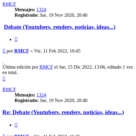
RMCF
Mensajes:
1324
Registrado:
Jue, 19 Nov 2020, 20:40
Debate (Youtubers, renders, noticias, ideas...)
Citar
Mensaje
por
RMCF
»
Vie, 11 Feb 2022, 10:45
.
Última edición por
RMCF
el Jue, 15 Dic 2022, 13:06, editado 1 vez
en total.
Arriba
RMCF
Mensajes:
1324
Registrado:
Jue, 19 Nov 2020, 20:40
Re: Debate (Youtubers, renders, noticias, ideas...)
Citar
Mensaje