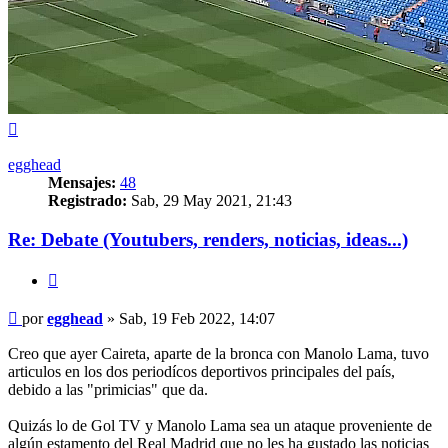
Arriba
egghead
Mensajes:
48
Registrado:
Sab, 29 May 2021, 21:43
Re: Debate (Youtubers, renders, noticias, ideas...)
Citar
Mensaje
por
egghead
»
Sab, 19 Feb 2022, 14:07
Creo que ayer Caireta, aparte de la bronca con Manolo Lama, tuvo
articulos en los dos periodícos deportivos principales del país,
debido a las "primicias" que da.
Quizás lo de Gol TV y Manolo Lama sea un ataque proveniente de
algún estamento del Real Madrid que no les ha gustado las noticias