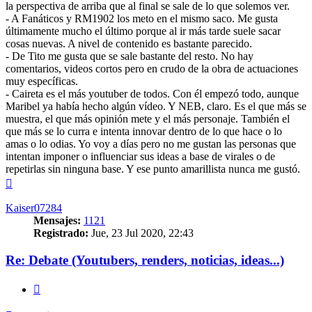
la perspectiva de arriba que al final se sale de lo que solemos ver.
- A Fanáticos y RM1902 los meto en el mismo saco. Me gusta
últimamente mucho el último porque al ir más tarde suele sacar
cosas nuevas. A nivel de contenido es bastante parecido.
- De Tito me gusta que se sale bastante del resto. No hay
comentarios, videos cortos pero en crudo de la obra de actuaciones
muy específicas.
- Caireta es el más youtuber de todos. Con él empezó todo, aunque
Maribel ya había hecho algún vídeo. Y NEB, claro. Es el que más se
muestra, el que más opinión mete y el más personaje. También el
que más se lo curra e intenta innovar dentro de lo que hace o lo
amas o lo odias. Yo voy a días pero no me gustan las personas que
intentan imponer o influenciar sus ideas a base de virales o de
repetirlas sin ninguna base. Y ese punto amarillista nunca me gustó.
Arriba
Kaiser07284
Mensajes:
1121
Registrado:
Jue, 23 Jul 2020, 22:43
Re: Debate (Youtubers, renders, noticias, ideas...)
Citar