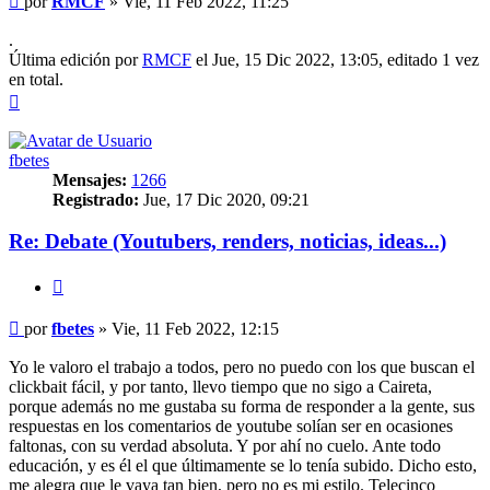
por
RMCF
»
Vie, 11 Feb 2022, 11:25
.
Última edición por
RMCF
el Jue, 15 Dic 2022, 13:05, editado 1 vez
en total.
Arriba
fbetes
Mensajes:
1266
Registrado:
Jue, 17 Dic 2020, 09:21
Re: Debate (Youtubers, renders, noticias, ideas...)
Citar
Mensaje
por
fbetes
»
Vie, 11 Feb 2022, 12:15
Yo le valoro el trabajo a todos, pero no puedo con los que buscan el
clickbait fácil, y por tanto, llevo tiempo que no sigo a Caireta,
porque además no me gustaba su forma de responder a la gente, sus
respuestas en los comentarios de youtube solían ser en ocasiones
faltonas, con su verdad absoluta. Y por ahí no cuelo. Ante todo
educación, y es él el que últimamente se lo tenía subido. Dicho esto,
me alegra que le vaya tan bien, pero no es mi estilo. Telecinco