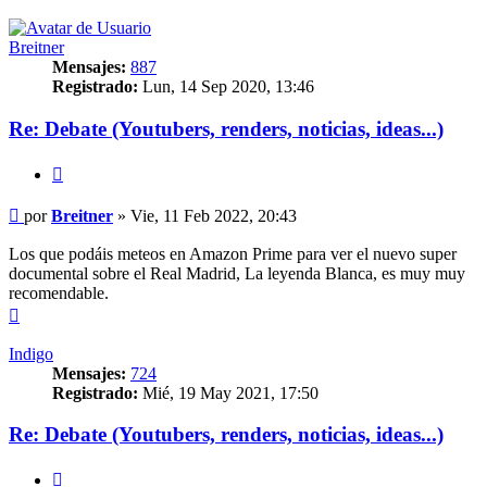
Breitner
Mensajes:
887
Registrado:
Lun, 14 Sep 2020, 13:46
Re: Debate (Youtubers, renders, noticias, ideas...)
Citar
Mensaje
por
Breitner
»
Vie, 11 Feb 2022, 20:43
Los que podáis meteos en Amazon Prime para ver el nuevo super
documental sobre el Real Madrid, La leyenda Blanca, es muy muy
recomendable.
Arriba
Indigo
Mensajes:
724
Registrado:
Mié, 19 May 2021, 17:50
Re: Debate (Youtubers, renders, noticias, ideas...)
Citar