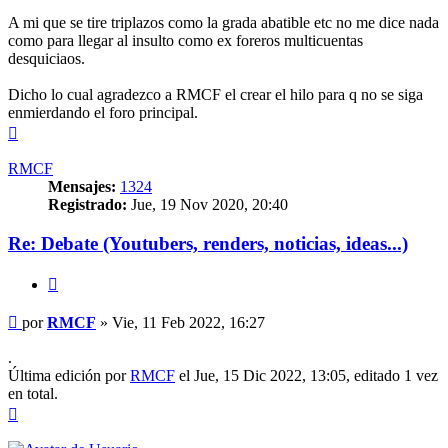
A mi que se tire triplazos como la grada abatible etc no me dice nada
como para llegar al insulto como ex foreros multicuentas
desquiciaos.
Dicho lo cual agradezco a RMCF el crear el hilo para q no se siga
enmierdando el foro principal.
Arriba
RMCF
Mensajes:
1324
Registrado:
Jue, 19 Nov 2020, 20:40
Re: Debate (Youtubers, renders, noticias, ideas...)
Citar
Mensaje
por
RMCF
»
Vie, 11 Feb 2022, 16:27
.
Última edición por
RMCF
el Jue, 15 Dic 2022, 13:05, editado 1 vez
en total.
Arriba