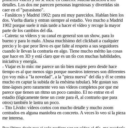
detalles. Los dos me parecen personas ingeniosas y divertidas sin
caer en el "payasismo".
- Fanáticos y Madrid 1902: para mi muy parecidos. Hablan bien los
dos. Vuelta diaria y entran siempre al estadio. Veo mucho a Madrid
1902 porque suele ir más tarde a hacer el vídeo y recoge la mayor
parte de los cambios del día.
- Caireta: su vídeos y su canal en general son un show, para lo
bueno y para lo malo. Abusa muchísimo del clickbait a cualquier
precio y lo que peor llevo es que falte al respeto a sus seguidores
cuando le llevan la contraria en algo. Tiene mucho mérito las cosas
que hace en 3D y está claro que es un tío con muchas habilidades,
iniciativa y energía.
- Viajar es lo mío: me parece un tío bien majete pero desde hace
tiempo es al que menos sigo porque nuestros intereses son diferentes
(yo voy más a "la novedad", a la "pieza nueva" del día y él se centra
mucho en captar la subida de la enésima tubular). Me gustan sus
time-lapses pero raramente veo sus vídeos completos por que me
parece que tienen un ritmo un poco cansino. El no entrar en el
estadio (lógicamente tiene un coste para él, al contrario que para
otros) también le lastra un poco.
- Tito Lívido: vídeos cortos con mucho detalle y mucho zoom
centrados en alguna maniobra en concreto. A veces lo veo si la pieza
me interesa.