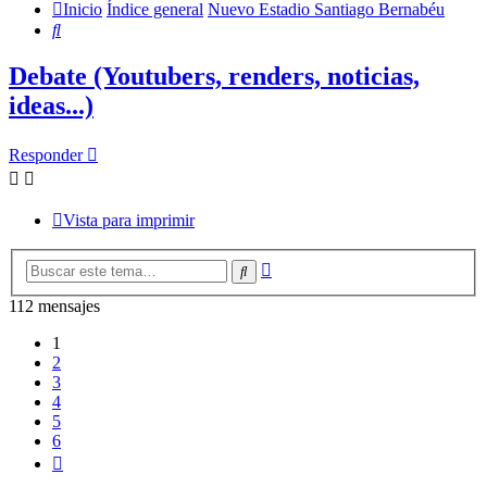
Inicio
Índice general
Nuevo Estadio Santiago Bernabéu
Buscar
Debate (Youtubers, renders, noticias,
ideas...)
Responder
Vista para imprimir
Búsqueda
Buscar
avanzada
112 mensajes
1
2
3
4
5
6
Siguiente