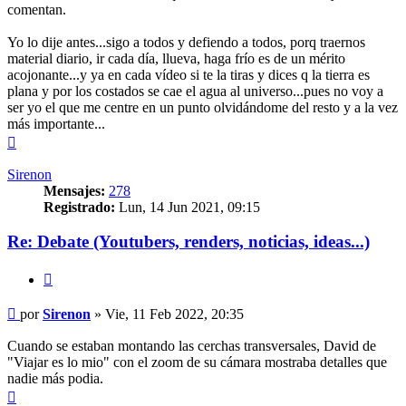
comentan.
Yo lo dije antes...sigo a todos y defiendo a todos, porq traernos
material diario, ir cada día, llueva, haga frío es de un mérito
acojonante...y ya en cada vídeo si te la tiras y dices q la tierra es
plana y por los costados se cae el agua al universo...pues no voy a
ser yo el que me centre en un punto olvidándome del resto y a la vez
más importante...
Arriba
Sirenon
Mensajes:
278
Registrado:
Lun, 14 Jun 2021, 09:15
Re: Debate (Youtubers, renders, noticias, ideas...)
Citar
Mensaje
por
Sirenon
»
Vie, 11 Feb 2022, 20:35
Cuando se estaban montando las cerchas transversales, David de
"Viajar es lo mio" con el zoom de su cámara mostraba detalles que
nadie más podia.
Arriba