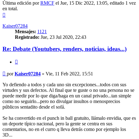
Última edición por
RMCF
el Jue, 15 Dic 2022, 13:05, editado 1 vez
en total.
Arriba
Kaiser07284
Mensajes:
1121
Registrado:
Jue, 23 Jul 2020, 22:43
Re: Debate (Youtubers, renders, noticias, ideas...)
Citar
Mensaje
por
Kaiser07284
»
Vie, 11 Feb 2022, 15:51
Yo defiendo a todos y cada uno sin excepciones...todos con sus
virtudes y sus defectos. Al final que te guste o no una persona no se
puede medir por lo que diga/haga en un canal privado...tan simple
como no seguirlo...pero no divulgar insultos o menosprecios
públicos sentadito desde el sofá.
Se ha convertido en el punch in ball gratuito, llámalo envidia, que es
un deporte típico nacional, pero la gente se centra en sus
comentarios, no en el curro q lleva detrás como por ejemplo los
3D...