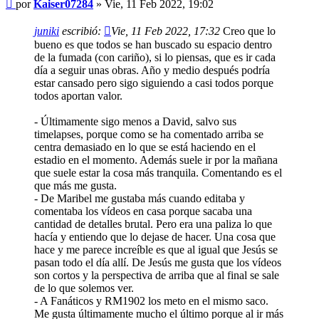
Mensaje
por
Kaiser07284
»
Vie, 11 Feb 2022, 19:02
juniki
escribió:
Vie, 11 Feb 2022, 17:32
Creo que lo
bueno es que todos se han buscado su espacio dentro
de la fumada (con cariño), si lo piensas, que es ir cada
día a seguir unas obras. Año y medio después podría
estar cansado pero sigo siguiendo a casi todos porque
todos aportan valor.
- Últimamente sigo menos a David, salvo sus
timelapses, porque como se ha comentado arriba se
centra demasiado en lo que se está haciendo en el
estadio en el momento. Además suele ir por la mañana
que suele estar la cosa más tranquila. Comentando es el
que más me gusta.
- De Maribel me gustaba más cuando editaba y
comentaba los vídeos en casa porque sacaba una
cantidad de detalles brutal. Pero era una paliza lo que
hacía y entiendo que lo dejase de hacer. Una cosa que
hace y me parece increíble es que al igual que Jesús se
pasan todo el día allí. De Jesús me gusta que los vídeos
son cortos y la perspectiva de arriba que al final se sale
de lo que solemos ver.
- A Fanáticos y RM1902 los meto en el mismo saco.
Me gusta últimamente mucho el último porque al ir más