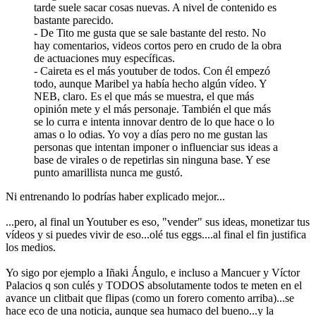
tarde suele sacar cosas nuevas. A nivel de contenido es
bastante parecido.
- De Tito me gusta que se sale bastante del resto. No
hay comentarios, videos cortos pero en crudo de la obra
de actuaciones muy específicas.
- Caireta es el más youtuber de todos. Con él empezó
todo, aunque Maribel ya había hecho algún vídeo. Y
NEB, claro. Es el que más se muestra, el que más
opinión mete y el más personaje. También el que más
se lo curra e intenta innovar dentro de lo que hace o lo
amas o lo odias. Yo voy a días pero no me gustan las
personas que intentan imponer o influenciar sus ideas a
base de virales o de repetirlas sin ninguna base. Y ese
punto amarillista nunca me gustó.
Ni entrenando lo podrías haber explicado mejor...
...pero, al final un Youtuber es eso, "vender" sus ideas, monetizar tus
vídeos y si puedes vivir de eso...olé tus eggs....al final el fin justifica
los medios.
Yo sigo por ejemplo a Iñaki Ángulo, e incluso a Mancuer y Víctor
Palacios q son culés y TODOS absolutamente todos te meten en el
avance un clitbait que flipas (como un forero comento arriba)...se
hace eco de una noticia, aunque sea humaco del bueno...y la