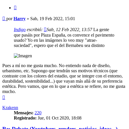
Citar
Mensaje
por
Harry
»
Sab, 19 Feb 2022, 15:01
Indigo
escribió:
Sab, 12 Feb 2022, 13:57
La gente
que pasáis por Plaza España, os convence el pavimento
usado? Yo en las imágenes lo veo muy "atrae-
suciedad", espero que el del Bernabeu sea distinto
Pues a mí no me gusta mucho. No entiendo nada de diseño,
urbanismo, etc. Supongo que tendrán sus motivos técnicos (que
contraste con los colores del estadio, que se integre con el entorno,
durabilidad, sostenibilidad...) que vayan más allá de su preferencia
estética. Pero vamos, que en lo que a estética se refiere, no me gusta
mucho.
Arriba
Krakenn
Mensajes:
220
Registrado:
Jue, 01 Oct 2020, 18:08
Re: Debate (Youtubers, renders, noticias, ideas...)