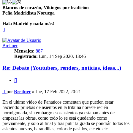
Blancos de corazón, Vikingos por tradición
Peña Madridista Noruega
Hala Madrid y nada más!
Arriba
Breitner
Mensajes:
887
Registrado:
Lun, 14 Sep 2020, 13:46
Re: Debate (Youtubers, renders, noticias, ideas...)
Citar
Mensaje
por
Breitner
»
Jue, 17 Feb 2022, 20:21
En el ultimo video de Fanaticos comentan que pueden estar
haciendo pruebas de asientos en la tribuna noreste recién
hormigonada, sin embargo esos asientos ya estaban antes de
empezar las obras, como todo lo se está quedando como
previamente, y solo al final y tras pulir la grada se pondrán todos los
asientos nuevos, barandillas, color de pasillos, etc etc etc.