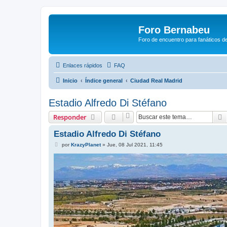
Foro Bernabeu
Foro de encuentro para fanáticos de
Enlaces rápidos
FAQ
Inicio
Índice general
Ciudad Real Madrid
Estadio Alfredo Di Stéfano
Responder
Estadio Alfredo Di Stéfano
M
por
KrazyPlanet
»
Jue, 08 Jul 2021, 11:45
e
n
s
a
j
e