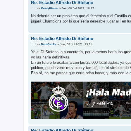
Re: Estadio Alfredo Di Stéfano
M
por
KrazyPlanet
»
Jue, 08 Jul 2021, 16:27
e
n
No debería ser un problema que el femenino y el Castilla 
s
jugará Champions por lo que sería deseable jugar allí en l
a
j
e
Re: Estadio Alfredo Di Stéfano
M
por
DaniGarPe
»
Jue, 08 Jul 2021, 23:11
e
n
Yo el Di Stefano lo aumentaría, por lo menos haría las gr
s
yo las haría definitivas.
a
j
En un futuro lo acabaría con las 25.000 localidades, ya qu
e
público, puede venir muy bien y también es el símbolo de
Eso sí, no me parece que corra prisa hacer, y más con la 
Re: Estadio Alfredo Di Stéfano