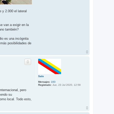
 y 2.000 el lateral
e van a exigir en la
fano también?
dio es una incógnita
 más posibilidades de
A
r
r
i
b
a
Salo
Mensajes:
183
Registrado:
Jue, 23 Jul 2020, 12:58
nternacional, pero
tiendo su
omo local. Todo esto,
A
r