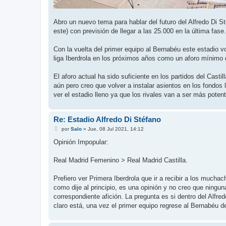
Abro un nuevo tema para hablar del futuro del Alfredo Di Sté
este) con previsión de llegar a las 25.000 en la última fase.
Con la vuelta del primer equipo al Bernabéu este estadio vo
liga Iberdrola en los próximos años como un aforo mínimo 
El aforo actual ha sido suficiente en los partidos del Casti
aún pero creo que volver a instalar asientos en los fondos
ver el estadio lleno ya que los rivales van a ser más poten
Re: Estadio Alfredo Di Stéfano
M
por
Salo
»
Jue, 08 Jul 2021, 14:12
e
n
Opinión Impopular:
s
a
j
Real Madrid Femenino > Real Madrid Castilla.
e
Prefiero ver Primera Iberdrola que ir a recibir a los much
como dije al principio, es una opinión y no creo que ningu
correspondiente afición. La pregunta es si dentro del Alf
claro está, una vez el primer equipo regrese al Bernabéu 