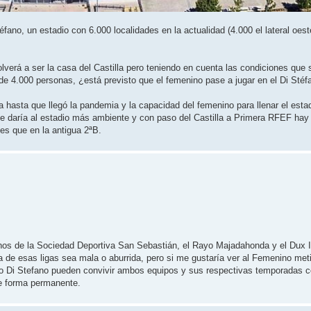
fano, un estadio con 6.000 localidades en la actualidad (4.000 el lateral oeste
lverá a ser la casa del Castilla pero teniendo en cuenta las condiciones que s
de 4.000 personas, ¿está previsto que el femenino pase a jugar en el Di Sté
lla hasta que llegó la pandemia y la capacidad del femenino para llenar el esta
 le daría al estadio más ambiente y con paso del Castilla a Primera RFEF hay
tes que en la antigua 2ªB.
achos de la Sociedad Deportiva San Sebastián, el Rayo Majadahonda y el Dux I
na de esas ligas sea mala o aburrida, pero si me gustaría ver al Femenino me
redo Di Stefano pueden convivir ambos equipos y sus respectivas temporadas c
de forma permanente.