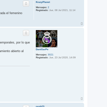
r
KrazyPlanet
i
Mensajes:
2
b
Registrado:
Jue, 08 Jul 2021, 11:14
a
rada el femenino
A
r
r
i
b
a
emporales, por lo que
DaniGarPe
miento abierto al
Mensajes:
3021
Registrado:
Jue, 23 Jul 2020, 14:09
A
r
r
cesb23