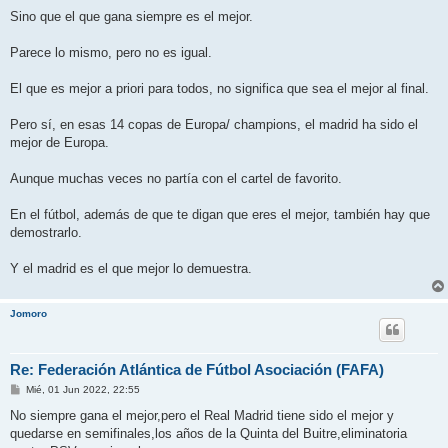
Sino que el que gana siempre es el mejor.
Parece lo mismo, pero no es igual.
El que es mejor a priori para todos, no significa que sea el mejor al final.
Pero sí, en esas 14 copas de Europa/ champions, el madrid ha sido el
mejor de Europa.
Aunque muchas veces no partía con el cartel de favorito.
En el fútbol, además de que te digan que eres el mejor, también hay que
demostrarlo.
Y el madrid es el que mejor lo demuestra.
Jomoro
Re: Federación Atlántica de Fútbol Asociación (FAFA)
M
Mié, 01 Jun 2022, 22:55
e
n
No siempre gana el mejor,pero el Real Madrid tiene sido el mejor y
s
quedarse en semifinales,los años de la Quinta del Buitre,eliminatoria
a