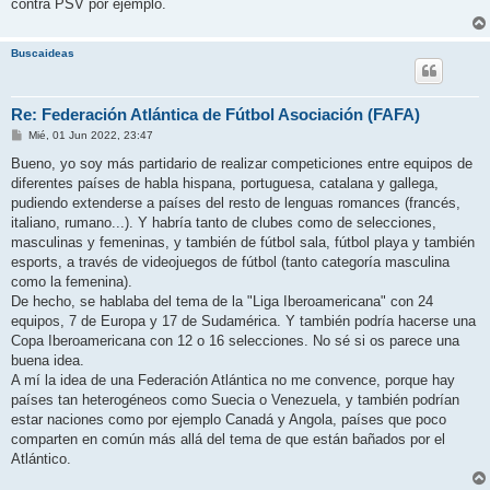
j
contra PSV por ejemplo.
e
Buscaideas
Re: Federación Atlántica de Fútbol Asociación (FAFA)
M
Mié, 01 Jun 2022, 23:47
e
n
Bueno, yo soy más partidario de realizar competiciones entre equipos de
s
diferentes países de habla hispana, portuguesa, catalana y gallega,
a
j
pudiendo extenderse a países del resto de lenguas romances (francés,
e
italiano, rumano...). Y habría tanto de clubes como de selecciones,
masculinas y femeninas, y también de fútbol sala, fútbol playa y también
esports, a través de videojuegos de fútbol (tanto categoría masculina
como la femenina).
De hecho, se hablaba del tema de la "Liga Iberoamericana" con 24
equipos, 7 de Europa y 17 de Sudamérica. Y también podría hacerse una
Copa Iberoamericana con 12 o 16 selecciones. No sé si os parece una
buena idea.
A mí la idea de una Federación Atlántica no me convence, porque hay
países tan heterogéneos como Suecia o Venezuela, y también podrían
estar naciones como por ejemplo Canadá y Angola, países que poco
comparten en común más allá del tema de que están bañados por el
Atlántico.