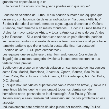
grandísimo espectáculo que es.
Si la Super LIga no es posible ¿Sería posible esto que sigue?
Federación Atlántica de Fútbol. A ella podrían sumarse los equipos que
quisieran, con la condición de estar radicados en "la cuenca Atlántica".
Es decir de todo el territorio terrestre cuyas aguas drenan en el Océano
Atlántico, directamente o en mares tributarios. Es decir: Europa hasta los
Urales, la mayor parte de África, y toda la América al este de Los Andes
y las Rocosas… Si la condición fuese ser de un país ribereño, podrían
sumarse los territorios al oeste de esa cadena montañosa si el país tiene
también territorio que drena hacia la costa atlántica. (La costa del
Pacífico de los EE.UU para entendernos)
Los equipos que se adhiriesen, irían formando grupos (por orden de
llegada) de la misma categoría-división a la que pertenecieran en sus
federaciones previas.
Sueño con un grupo en el que disputasen un campeonato de liga equipos
como Real Madrid, Barcelona, Juventus, Oporto, Santos, Sao Paulo,
River Plate, Boca Juniors, Club América, CD Guadalajara, NY Red Bulls,
D.C. United....
¿Por qué no?, los vuelos supersónicos van a volver en breve, y salvo los
argentinos (de los que he mencionado) todos los demás son del
hemisferio norte, pensando en la climatología. Sao Paulo y Río de
Janeiro aunque sean también del hemisferio sur, no hay problema en ese
aspecto.
Indudablemente este embrión de idea puede ser todavía, muy "pulido".