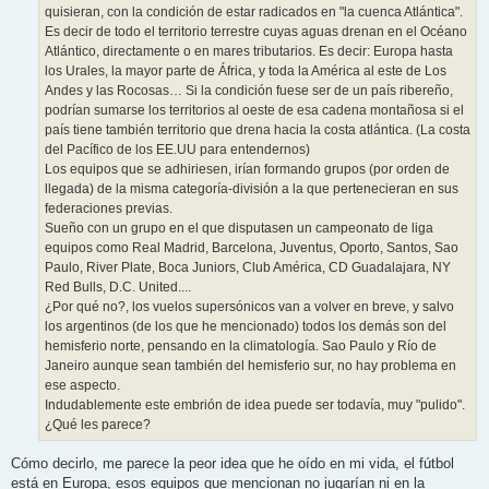
quisieran, con la condición de estar radicados en "la cuenca Atlántica".
Es decir de todo el territorio terrestre cuyas aguas drenan en el Océano
Atlántico, directamente o en mares tributarios. Es decir: Europa hasta
los Urales, la mayor parte de África, y toda la América al este de Los
Andes y las Rocosas… Si la condición fuese ser de un país ribereño,
podrían sumarse los territorios al oeste de esa cadena montañosa si el
país tiene también territorio que drena hacia la costa atlántica. (La costa
del Pacífico de los EE.UU para entendernos)
Los equipos que se adhiriesen, irían formando grupos (por orden de
llegada) de la misma categoría-división a la que pertenecieran en sus
federaciones previas.
Sueño con un grupo en el que disputasen un campeonato de liga
equipos como Real Madrid, Barcelona, Juventus, Oporto, Santos, Sao
Paulo, River Plate, Boca Juniors, Club América, CD Guadalajara, NY
Red Bulls, D.C. United....
¿Por qué no?, los vuelos supersónicos van a volver en breve, y salvo
los argentinos (de los que he mencionado) todos los demás son del
hemisferio norte, pensando en la climatología. Sao Paulo y Río de
Janeiro aunque sean también del hemisferio sur, no hay problema en
ese aspecto.
Indudablemente este embrión de idea puede ser todavía, muy "pulido".
¿Qué les parece?
Cómo decirlo, me parece la peor idea que he oído en mi vida, el fútbol
está en Europa, esos equipos que mencionan no jugarían ni en la