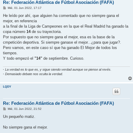
Re: Federación Atlántica de Fútbol Asociación (FAFA)
M
Mié, 01 Jun 2022, 17:17
e
n
He leído por ahí, que alguien ha comentado que no siempre gana el
s
mejor, en referencia
a
j
a la final de la Liga de Campeones en la que el Real Madrid ha ganado la
e
copa número
14
de su trayectoria.
Por supuesto que no siempre gana el mejor, esa es la base de la
cmpetición deportiva. Si siempre ganase el mejor...¿para que jugar?.
Pero vamos, en este caso sí que ha ganado El Mejor de todos los
tiempos.
Y todo empezó el
"14"
de septiembre. Curioso.
·
La verdad es lo que es, y sigue siendo verdad aunque se piense al revés.
·
Demasiado debate nos oculta la verdad.
LQDY
Re: Federación Atlántica de Fútbol Asociación (FAFA)
M
Mié, 01 Jun 2022, 21:52
e
n
Un pequeño matiz.
s
a
j
No siempre gana el mejor.
e