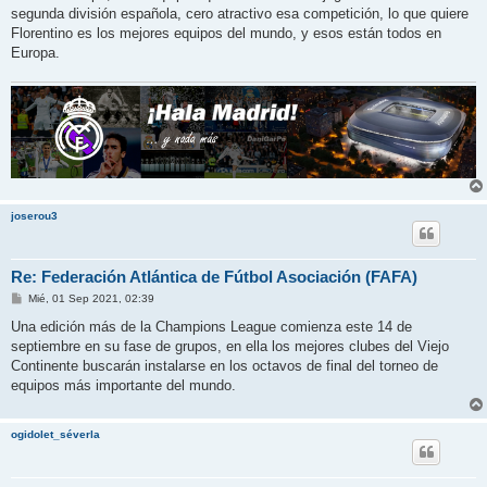
segunda división española, cero atractivo esa competición, lo que quiere
Florentino es los mejores equipos del mundo, y esos están todos en
Europa.
joserou3
Re: Federación Atlántica de Fútbol Asociación (FAFA)
M
Mié, 01 Sep 2021, 02:39
e
n
Una edición más de la Champions League comienza este 14 de
s
septiembre en su fase de grupos, en ella los mejores clubes del Viejo
a
j
Continente buscarán instalarse en los octavos de final del torneo de
e
equipos más importante del mundo.
ogidolet_séverla