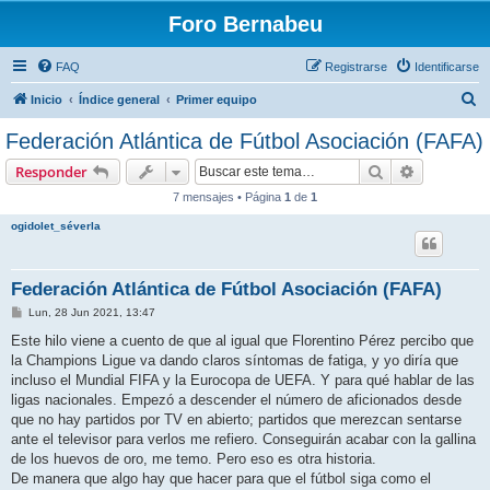
Foro Bernabeu
FAQ
Registrarse
Identificarse
B
Inicio
Índice general
Primer equipo
u
Federación Atlántica de Fútbol Asociación (FAFA)
s
Buscar
Búsqueda 
Responder
c
7 mensajes • Página
1
de
1
a
ogidolet_séverla
r
Federación Atlántica de Fútbol Asociación (FAFA)
M
Lun, 28 Jun 2021, 13:47
e
n
Este hilo viene a cuento de que al igual que Florentino Pérez percibo que
s
la Champions Ligue va dando claros síntomas de fatiga, y yo diría que
a
j
incluso el Mundial FIFA y la Eurocopa de UEFA. Y para qué hablar de las
e
ligas nacionales. Empezó a descender el número de aficionados desde
que no hay partidos por TV en abierto; partidos que merezcan sentarse
ante el televisor para verlos me refiero. Conseguirán acabar con la gallina
de los huevos de oro, me temo. Pero eso es otra historia.
De manera que algo hay que hacer para que el fútbol siga como el