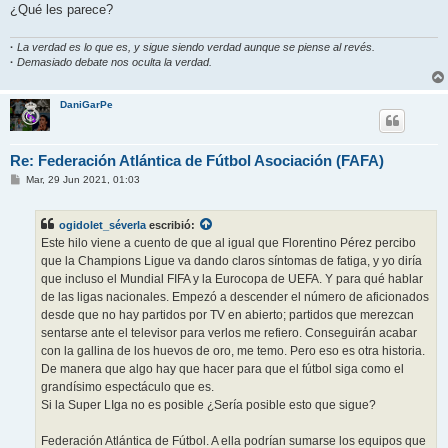
¿Qué les parece?
·
La verdad es lo que es, y sigue siendo verdad aunque se piense al revés.
·
Demasiado debate nos oculta la verdad.
DaniGarPe
Re: Federación Atlántica de Fútbol Asociación (FAFA)
M
Mar, 29 Jun 2021, 01:03
e
n
s
ogidolet_séverla
escribió:
a
j
Este hilo viene a cuento de que al igual que Florentino Pérez percibo
e
que la Champions Ligue va dando claros síntomas de fatiga, y yo diría
que incluso el Mundial FIFA y la Eurocopa de UEFA. Y para qué hablar
de las ligas nacionales. Empezó a descender el número de aficionados
desde que no hay partidos por TV en abierto; partidos que merezcan
sentarse ante el televisor para verlos me refiero. Conseguirán acabar
con la gallina de los huevos de oro, me temo. Pero eso es otra historia.
De manera que algo hay que hacer para que el fútbol siga como el
grandísimo espectáculo que es.
Si la Super LIga no es posible ¿Sería posible esto que sigue?
Federación Atlántica de Fútbol. A ella podrían sumarse los equipos que