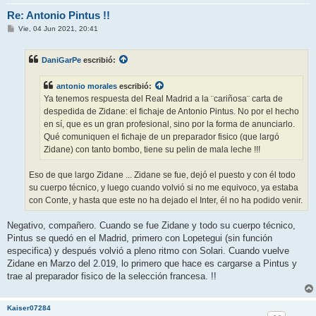
Re: Antonio Pintus !!
M
Vie, 04 Jun 2021, 20:41
e
n
s
DaniGarPe
escribió:
a
j
e
antonio morales
escribió:
Ya tenemos respuesta del Real Madrid a la ¨cariñosa¨ carta de
despedida de Zidane: el fichaje de Antonio Pintus. No por el hecho
en sí, que es un gran profesional, sino por la forma de anunciarlo.
Qué comuniquen el fichaje de un preparador fisico (que largó
Zidane) con tanto bombo, tiene su pelin de mala leche !!!
Eso de que largo Zidane ... Zidane se fue, dejó el puesto y con él todo
su cuerpo técnico, y luego cuando volvió si no me equivoco, ya estaba
con Conte, y hasta que este no ha dejado el Inter, él no ha podido venir.
Negativo, compañero. Cuando se fue Zidane y todo su cuerpo técnico,
Pintus se quedó en el Madrid, primero con Lopetegui (sin función
especifica) y después volvió a pleno ritmo con Solari. Cuando vuelve
Zidane en Marzo del 2.019, lo primero que hace es cargarse a Pintus y
trae al preparador fisico de la selección francesa. !!
Kaiser07284