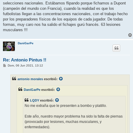
selecciones nacionales. Estábamos flipando porque fichamos a Dupont
(campeón del mundo con Francia), cuando la realidad es que los
futbolistas llegan a las concentraciones nacionales, con el trabajo hecho
por los preparadores físicos de los equipos de cada jugador. De todas
formas, muy caro nos ha salido el fichajes gurú francés. 63 lesiones
musculares !!!
DaniGarPe
Re: Antonio Pintus !!
M
Dom, 06 Jun 2021, 13:12
e
n
s
antonio morales
escribió:
a
j
e
DaniGarPe
escribió:
LQDY
escribió:
No me extraña que le presenten a bombo y platillo.
Este año, nuestro mayor problema ha sido la falta de piernas
(provocado por lesiones, muchas musculares, y
enfermedades).