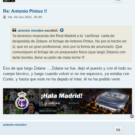
Re: Antonio Pintus !!
M
Vie, 04 Jun 2021, 20:30
e
n
s
antonio morales
escribió:
a
j
Ya tenemos respuesta del Real Madrid a la ¨cariñosa¨ carta de
e
despedida de Zidane: el fichaje de Antonio Pintus. No por el hecho en
sí, que es un gran profesional, sino por la forma de anunciarlo. Qué
comuniquen el fichaje de un preparador fisico (que largó Zidane) con
tanto bombo, tiene su pelin de mala leche !!!
Eso de que largo Zidane ... Zidane se fue, dejó el puesto y con él todo su
cuerpo técnico, y luego cuando volvió si no me equivoco, ya estaba con
Conte, y hasta que este no ha dejado el Inter, él no ha podido venir.
antonio morales