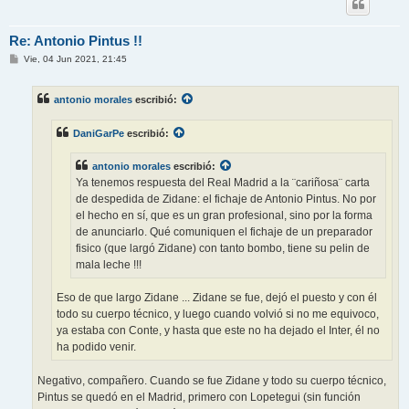
Re: Antonio Pintus !!
M
Vie, 04 Jun 2021, 21:45
e
n
s
antonio morales
escribió:
a
j
e
DaniGarPe
escribió:
antonio morales
escribió:
Ya tenemos respuesta del Real Madrid a la ¨cariñosa¨ carta
de despedida de Zidane: el fichaje de Antonio Pintus. No por
el hecho en sí, que es un gran profesional, sino por la forma
de anunciarlo. Qué comuniquen el fichaje de un preparador
fisico (que largó Zidane) con tanto bombo, tiene su pelin de
mala leche !!!
Eso de que largo Zidane ... Zidane se fue, dejó el puesto y con él
todo su cuerpo técnico, y luego cuando volvió si no me equivoco,
ya estaba con Conte, y hasta que este no ha dejado el Inter, él no
ha podido venir.
Negativo, compañero. Cuando se fue Zidane y todo su cuerpo técnico,
Pintus se quedó en el Madrid, primero con Lopetegui (sin función