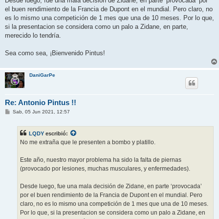
Desde luego, fue una mala decisión de Zidane, en parte ‘provocada’ por
el buen rendimiento de la Francia de Dupont en el mundial. Pero claro, no
es lo mismo una competición de 1 mes que una de 10 meses. Por lo que,
si la presentacion se considera como un palo a Zidane, en parte,
merecido lo tendría.
Sea como sea, ¡Bienvenido Pintus!
DaniGarPe
Re: Antonio Pintus !!
M
Sab, 05 Jun 2021, 12:57
e
n
s
LQDY
escribió:
a
j
No me extraña que le presenten a bombo y platillo.
e
Este año, nuestro mayor problema ha sido la falta de piernas
(provocado por lesiones, muchas musculares, y enfermedades).
Desde luego, fue una mala decisión de Zidane, en parte ‘provocada’
por el buen rendimiento de la Francia de Dupont en el mundial. Pero
claro, no es lo mismo una competición de 1 mes que una de 10 meses.
Por lo que, si la presentacion se considera como un palo a Zidane, en