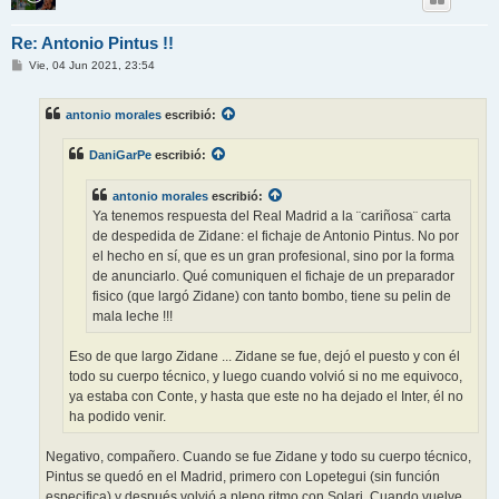
Re: Antonio Pintus !!
M
Vie, 04 Jun 2021, 23:54
e
n
s
antonio morales
escribió:
a
j
e
DaniGarPe
escribió:
antonio morales
escribió:
Ya tenemos respuesta del Real Madrid a la ¨cariñosa¨ carta
de despedida de Zidane: el fichaje de Antonio Pintus. No por
el hecho en sí, que es un gran profesional, sino por la forma
de anunciarlo. Qué comuniquen el fichaje de un preparador
fisico (que largó Zidane) con tanto bombo, tiene su pelin de
mala leche !!!
Eso de que largo Zidane ... Zidane se fue, dejó el puesto y con él
todo su cuerpo técnico, y luego cuando volvió si no me equivoco,
ya estaba con Conte, y hasta que este no ha dejado el Inter, él no
ha podido venir.
Negativo, compañero. Cuando se fue Zidane y todo su cuerpo técnico,
Pintus se quedó en el Madrid, primero con Lopetegui (sin función
especifica) y después volvió a pleno ritmo con Solari. Cuando vuelve