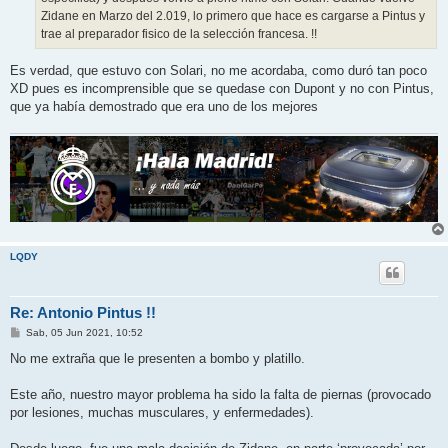
Zidane en Marzo del 2.019, lo primero que hace es cargarse a Pintus y
trae al preparador fisico de la selección francesa. !!
Es verdad, que estuvo con Solari, no me acordaba, como duró tan poco
XD pues es incomprensible que se quedase con Dupont y no con Pintus,
que ya había demostrado que era uno de los mejores
LQDY
Re: Antonio Pintus !!
M
Sab, 05 Jun 2021, 10:52
e
n
No me extraña que le presenten a bombo y platillo.
s
a
j
Este año, nuestro mayor problema ha sido la falta de piernas (provocado
e
por lesiones, muchas musculares, y enfermedades).