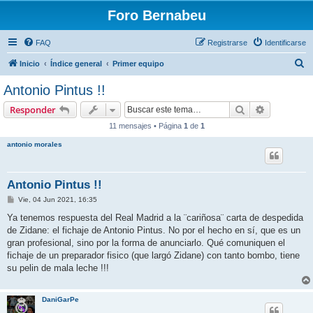
Foro Bernabeu
FAQ
Registrarse
Identificarse
B
Inicio
Índice general
Primer equipo
u
Antonio Pintus !!
s
Buscar
Búsqueda 
Responder
c
11 mensajes • Página
1
de
1
a
antonio morales
r
Antonio Pintus !!
M
Vie, 04 Jun 2021, 16:35
e
n
Ya tenemos respuesta del Real Madrid a la ¨cariñosa¨ carta de despedida
s
de Zidane: el fichaje de Antonio Pintus. No por el hecho en sí, que es un
a
j
gran profesional, sino por la forma de anunciarlo. Qué comuniquen el
e
fichaje de un preparador fisico (que largó Zidane) con tanto bombo, tiene
su pelin de mala leche !!!
DaniGarPe