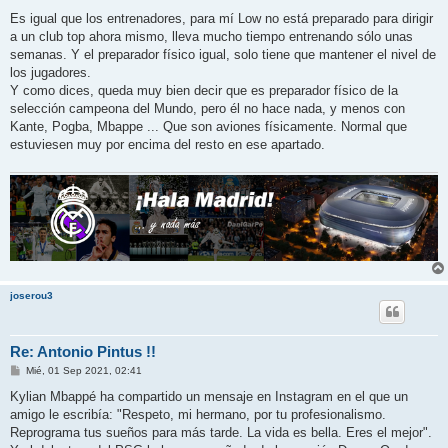
Es igual que los entrenadores, para mí Low no está preparado para dirigir
a un club top ahora mismo, lleva mucho tiempo entrenando sólo unas
semanas. Y el preparador físico igual, solo tiene que mantener el nivel de
los jugadores.
Y como dices, queda muy bien decir que es preparador físico de la
selección campeona del Mundo, pero él no hace nada, y menos con
Kante, Pogba, Mbappe ... Que son aviones físicamente. Normal que
estuviesen muy por encima del resto en ese apartado.
joserou3
Re: Antonio Pintus !!
M
Mié, 01 Sep 2021, 02:41
e
n
Kylian Mbappé ha compartido un mensaje en Instagram en el que un
s
amigo le escribía: "Respeto, mi hermano, por tu profesionalismo.
a
j
Reprograma tus sueños para más tarde. La vida es bella. Eres el mejor".
e