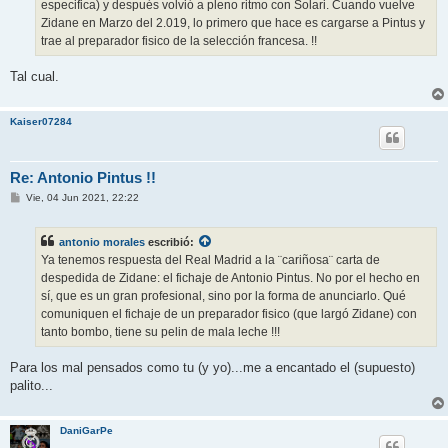
especifica) y después volvió a pleno ritmo con Solari. Cuando vuelve
Zidane en Marzo del 2.019, lo primero que hace es cargarse a Pintus y
trae al preparador fisico de la selección francesa. !!
Tal cual.
Kaiser07284
Re: Antonio Pintus !!
M
Vie, 04 Jun 2021, 22:22
e
n
s
antonio morales
escribió:
a
j
Ya tenemos respuesta del Real Madrid a la ¨cariñosa¨ carta de
e
despedida de Zidane: el fichaje de Antonio Pintus. No por el hecho en
sí, que es un gran profesional, sino por la forma de anunciarlo. Qué
comuniquen el fichaje de un preparador fisico (que largó Zidane) con
tanto bombo, tiene su pelin de mala leche !!!
Para los mal pensados como tu (y yo)...me a encantado el (supuesto)
palito...
DaniGarPe