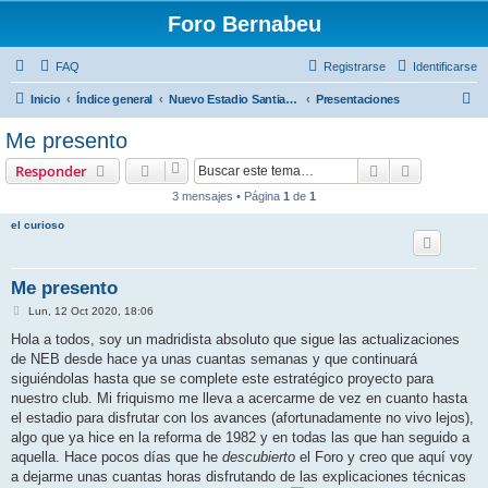
Foro Bernabeu
FAQ
Registrarse
Identificarse
B
Inicio
Índice general
Nuevo Estadio Santiago Bernabéu
Presentaciones
u
Me presento
s
Buscar
Búsqueda 
Responder
c
3 mensajes • Página
1
de
1
a
el curioso
r
Me presento
M
Lun, 12 Oct 2020, 18:06
e
n
Hola a todos, soy un madridista absoluto que sigue las actualizaciones
s
de NEB desde hace ya unas cuantas semanas y que continuará
a
j
siguiéndolas hasta que se complete este estratégico proyecto para
e
nuestro club. Mi friquismo me lleva a acercarme de vez en cuanto hasta
el estadio para disfrutar con los avances (afortunadamente no vivo lejos),
algo que ya hice en la reforma de 1982 y en todas las que han seguido a
aquella. Hace pocos días que he
descubierto
el Foro y creo que aquí voy
a dejarme unas cuantas horas disfrutando de las explicaciones técnicas