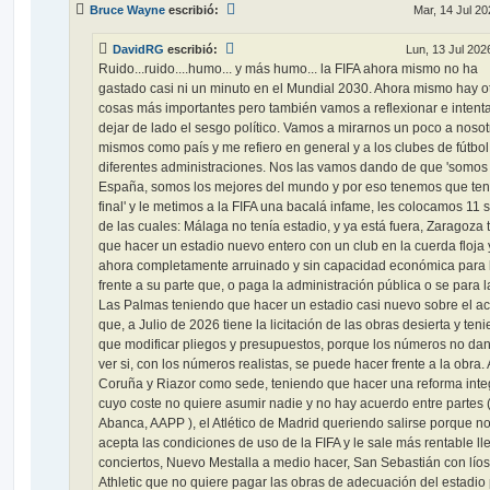
Bruce Wayne
escribió:
Mar, 14 Jul 20
a
j
e
DavidRG
escribió:
Lun, 13 Jul 202
Ruido...ruido....humo... y más humo... la FIFA ahora mismo no ha
gastado casi ni un minuto en el Mundial 2030. Ahora mismo hay o
cosas más importantes pero también vamos a reflexionar e intent
dejar de lado el sesgo político. Vamos a mirarnos un poco a nosot
mismos como país y me refiero en general y a los clubes de fútbol 
diferentes administraciones. Nos las vamos dando de que 'somos
España, somos los mejores del mundo y por eso tenemos que ten
final' y le metimos a la FIFA una bacalá infame, les colocamos 11 
de las cuales: Málaga no tenía estadio, y ya está fuera, Zaragoza 
que hacer un estadio nuevo entero con un club en la cuerda floja 
ahora completamente arruinado y sin capacidad económica para
frente a su parte que, o paga la administración pública o se para l
Las Palmas teniendo que hacer un estadio casi nuevo sobre el ac
que, a Julio de 2026 tiene la licitación de las obras desierta y ten
que modificar pliegos y presupuestos, porque los números no dan
ver si, con los números realistas, se puede hacer frente a la obra. 
Coruña y Riazor como sede, teniendo que hacer una reforma integ
cuyo coste no quiere asumir nadie y no hay acuerdo entre partes (
Abanca, AAPP ), el Atlético de Madrid queriendo salirse porque n
acepta las condiciones de uso de la FIFA y le sale más rentable ll
conciertos, Nuevo Mestalla a medio hacer, San Sebastián con líos
Athletic que no quiere pagar las obras de adecuación del estadio