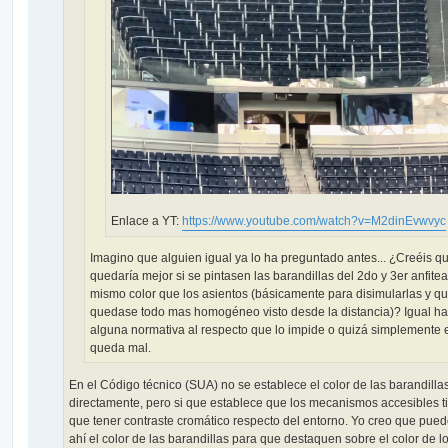
Enlace a YT:
https://www.youtube.com/watch?v=M2dinEvwvyc
Imagino que alguien igual ya lo ha preguntado antes... ¿Creéis q
quedaría mejor si se pintasen las barandillas del 2do y 3er anfitea
mismo color que los asientos (básicamente para disimularlas y q
quedase todo mas homogéneo visto desde la distancia)? Igual h
alguna normativa al respecto que lo impide o quizá simplemente 
queda mal.
En el Código técnico (SUA) no se establece el color de las barandilla
directamente, pero si que establece que los mecanismos accesibles t
que tener contraste cromático respecto del entorno. Yo creo que puede
ahí el color de las barandillas para que destaquen sobre el color de l