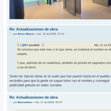
Re: Actualizaciones de obra
M
por
Bruce Wayne
»
Jue, 16 Jul 2026, 07:41
e
n
s
LQDY
escribió:
Mié, 15 Jul 20
a
j
Se rumorea que este mes, o el que viene, se instalará el nombre en e
e
estadio.
Y que, además de en castellana, también se pondrá en sagrados cor
a ras de tierra.
Serán las típicas letras en el suelo que han puesto hasta en el pueblo
recóndito para que la gente se saque fotos con el nombre y conseguir
publicidad gratuita en redes sociales.
Re: Actualizaciones de obra
M
por
Buscaideas
»
Vie, 17 Jul 2026, 00:37
e
n
s