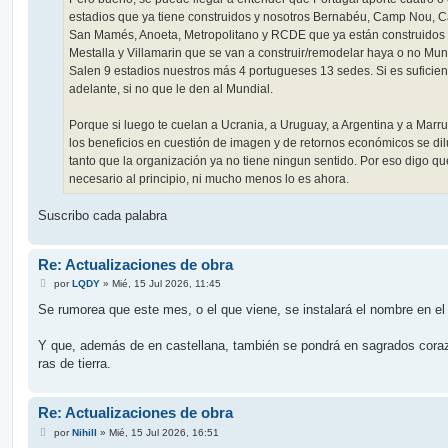
estadios que ya tiene construidos y nosotros Bernabéu, Camp Nou, Ca
San Mamés, Anoeta, Metropolitano y RCDE que ya están construidos
Mestalla y Villamarin que se van a construir/remodelar haya o no Mun
Salen 9 estadios nuestros más 4 portugueses 13 sedes. Si es suficien
adelante, si no que le den al Mundial.
Porque si luego te cuelan a Ucrania, a Uruguay, a Argentina y a Marr
los beneficios en cuestión de imagen y de retornos económicos se di
tanto que la organización ya no tiene ningun sentido. Por eso digo que
necesario al principio, ni mucho menos lo es ahora.
Suscribo cada palabra
Re: Actualizaciones de obra
M
por
LQDY
»
Mié, 15 Jul 2026, 11:45
e
n
Se rumorea que este mes, o el que viene, se instalará el nombre en el
s
a
j
Y que, además de en castellana, también se pondrá en sagrados cora
e
ras de tierra.
Re: Actualizaciones de obra
M
por
Nihill
»
Mié, 15 Jul 2026, 16:51
e