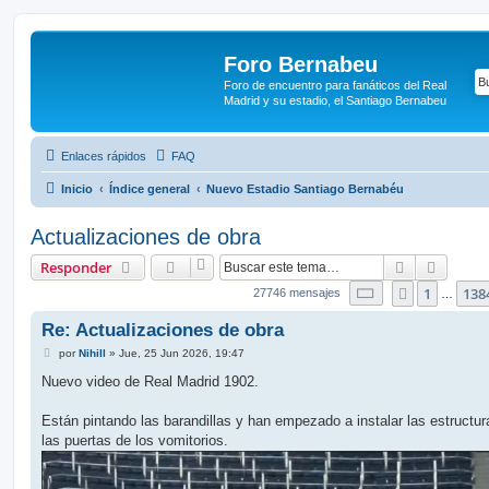
Foro Bernabeu
Foro de encuentro para fanáticos del Real
Madrid y su estadio, el Santiago Bernabeu
Enlaces rápidos
FAQ
Inicio
Índice general
Nuevo Estadio Santiago Bernabéu
Actualizaciones de obra
Buscar
Búsque
Responder
Página
1386
de
1
1
138
Anterior
27746 mensajes
…
Re: Actualizaciones de obra
M
por
Nihill
»
Jue, 25 Jun 2026, 19:47
e
n
Nuevo video de Real Madrid 1902.
s
a
j
Están pintando las barandillas y han empezado a instalar las estructur
e
las puertas de los vomitorios.