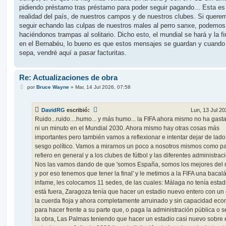
pidiendo préstamo tras préstamo para poder seguir pagando... Esta es
realidad del país, de nuestros campos y de nuestros clubes. Si quere
seguir echando las culpas de nuestros males al perro sanxe, podemos
haciéndonos trampas al solitario. Dicho esto, el mundial se hará y la fi
en el Bernabéu, lo bueno es que estos mensajes se guardan y cuando
sepa, vendré aquí a pasar facturitas.
Re: Actualizaciones de obra
M
por
Bruce Wayne
»
Mar, 14 Jul 2026, 07:58
e
n
s
DavidRG
escribió:
Lun, 13 Jul 20
a
j
Ruido...ruido....humo... y más humo... la FIFA ahora mismo no ha gast
e
ni un minuto en el Mundial 2030. Ahora mismo hay otras cosas más
importantes pero también vamos a reflexionar e intentar dejar de lado
sesgo político. Vamos a mirarnos un poco a nosotros mismos como pa
refiero en general y a los clubes de fútbol y las diferentes administrac
Nos las vamos dando de que 'somos España, somos los mejores del
y por eso tenemos que tener la final' y le metimos a la FIFA una bacal
infame, les colocamos 11 sedes, de las cuales: Málaga no tenía estadi
está fuera, Zaragoza tenía que hacer un estadio nuevo entero con un 
la cuerda floja y ahora completamente arruinado y sin capacidad ec
para hacer frente a su parte que, o paga la administración pública o s
la obra, Las Palmas teniendo que hacer un estadio casi nuevo sobre 