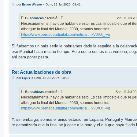
M
por
Bruce Wayne
»
Dom, 12 Jul 2026, 08:41
e
n
s
Buscaideas
escribió:
Sab, 11 Jul 20
a
j
Necesariamente, hay que hablar de esto. Es casi imposible que el B
e
albergue la final del Mundial 2030, seamos honestos:
https://www.bernabeudigital.com/noticia ... xV0rOi_-yg
Si fuésemos un país serio le habríamos dado la espalda a la celebraci
ese Mundial hace mucho tiempo. Pero como somos una verbena, seg
ahí para poner pasta.
Re: Actualizaciones de obra
M
por
LQDY
»
Dom, 12 Jul 2026, 10:23
e
n
s
Buscaideas
escribió:
Sab, 11 Jul 20
a
j
Necesariamente, hay que hablar de esto. Es casi imposible que el B
e
albergue la final del Mundial 2030, seamos honestos:
https://www.bernabeudigital.com/noticia ... xV0rOi_-yg
Y, sin embargo, somos el único estadio, en España, Portugal y Marru
te garantizaría que la final se jugase a la hora y el día que haya fijado 