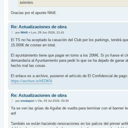
asientos.
Gracias por el apunte Nihill.
Re: Actualizaciones de obra
M
por
Nihill
»
Lun, 29 Jun 2026, 21:41
e
n
El TS no ha aceptado la casación del Club por los parkings, tendrá qu
s
15.000€ de costas en total.
a
j
e
El ayuntamiento tiene que pagar en torno a los 20M€. Si yo fuese el c
demandaría al Ayuntamiento para pedir lo que se ha dejado de ganar a
hecho mal las cosas.
El enlace es a archive, pusieron el artículo de El Confidencial de pago:
https://archive.is/hEDKN
Re: Actualizaciones de obra
M
por
emulajavi
»
Vie, 03 Jul 2026, 00:30
e
n
Ya se ven las grúas de Aguilar de vuelta para terminar con el banner le
s
anf
a
j
e
También se están haciendo renovaciones en los palcos del primer anfi