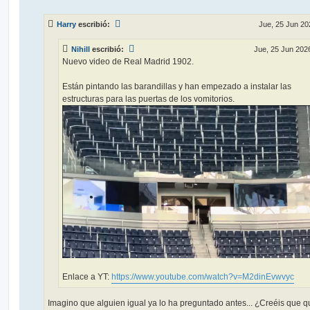
e
n
s
Harry
escribió:
Jue, 25 Jun 20
a
j
e
Nihill
escribió:
Jue, 25 Jun 202
Nuevo video de Real Madrid 1902.
Están pintando las barandillas y han empezado a instalar las
estructuras para las puertas de los vomitorios.
Enlace a YT:
https://www.youtube.com/watch?v=M2dinEvwvyc
Imagino que alguien igual ya lo ha preguntado antes... ¿Creéis que q