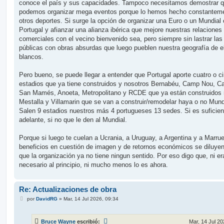
conoce el país y sus capacidades. Tampoco necesitamos demostrar 
podemos organizar mega eventos porque lo hemos hecho constantem
otros deportes. Si surge la opción de organizar una Euro o un Mundial
Portugal y afianzar una alianza ibérica que mejore nuestras relaciones
comerciales con el vecino bienvenido sea, pero siempre sin lastrar las
públicas con obras absurdas que luego pueblen nuestra geografía de e
blancos.
Pero bueno, se puede llegar a entender que Portugal aporte cuatro o c
estadios que ya tiene construidos y nosotros Bernabéu, Camp Nou, Ca
San Mamés, Anoeta, Metropolitano y RCDE que ya están construidos
Mestalla y Villamarin que se van a construir/remodelar haya o no Mund
Salen 9 estadios nuestros más 4 portugueses 13 sedes. Si es suficien
adelante, si no que le den al Mundial.
Porque si luego te cuelan a Ucrania, a Uruguay, a Argentina y a Marru
beneficios en cuestión de imagen y de retornos económicos se diluyen
que la organización ya no tiene ningun sentido. Por eso digo que, ni er
necesario al principio, ni mucho menos lo es ahora.
Re: Actualizaciones de obra
M
por
DavidRG
»
Mar, 14 Jul 2026, 09:34
e
n
s
Bruce Wayne
escribió:
Mar, 14 Jul 20
a