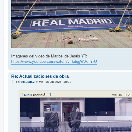
Imágenes del video de Maribel de Jesús YT:
https://www.youtube.com/watch?v=kdqgW0xTYrQ
Re: Actualizaciones de obra
M
por
emulajavi
»
Mié, 15 Jul 2026, 18:32
e
n
s
Nihill
escribió:
Mié, 15 Jul 20
a
j
e