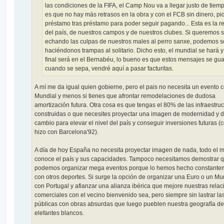
las condiciones de la FIFA, el Camp Nou va a llegar justo de tiemp
es que no hay más retrasos en la obra y con el FCB sin dinero, pi
préstamo tras préstamo para poder seguir pagando... Esta es la r
del país, de nuestros campos y de nuestros clubes. Si queremos 
echando las culpas de nuestros males al perro sanxe, podemos s
haciéndonos trampas al solitario. Dicho esto, el mundial se hará y
final será en el Bernabéu, lo bueno es que estos mensajes se gu
cuando se sepa, vendré aquí a pasar facturitas.
A mí me da igual quien gobierne, pero el pais no necesita un evento 
Mundial y menos si tienes que afrontar remodelaciones de dudosa
amortización futura. Otra cosa es que tengas el 80% de las infraestruc
construidas o que necesites proyectar una imagen de modernidad y 
cambio para elevar el nivel del país y conseguir inversiones futuras 
hizo con Barcelona'92).
A día de hoy España no necesita proyectar imagen de nada, todo el
conoce el país y sus capacidades. Tampoco necesitamos demostrar 
podemos organizar mega eventos porque lo hemos hecho constante
con otros deportes. Si surge la opción de organizar una Euro o un Mu
con Portugal y afianzar una alianza ibérica que mejore nuestras rela
comerciales con el vecino bienvenido sea, pero siempre sin lastrar la
públicas con obras absurdas que luego pueblen nuestra geografía de
elefantes blancos.