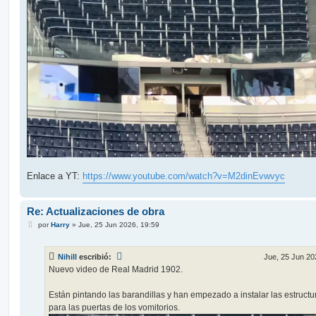
Enlace a YT:
https://www.youtube.com/watch?v=M2dinEvwvyc
Re: Actualizaciones de obra
M
por
Harry
»
Jue, 25 Jun 2026, 19:59
e
n
s
Nihill
escribió:
Jue, 25 Jun 20
a
j
Nuevo video de Real Madrid 1902.
e
Están pintando las barandillas y han empezado a instalar las estructu
para las puertas de los vomitorios.