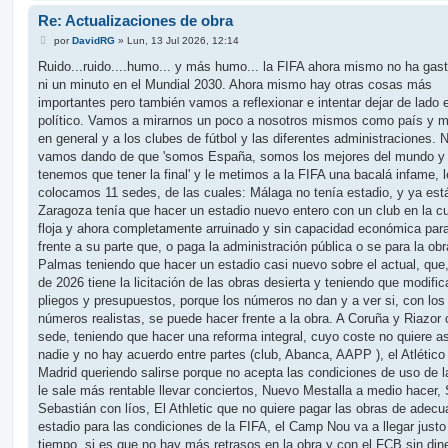
Re: Actualizaciones de obra
M
por
DavidRG
»
Lun, 13 Jul 2026, 12:14
e
n
Ruido...ruido....humo... y más humo... la FIFA ahora mismo no ha gas
s
ni un minuto en el Mundial 2030. Ahora mismo hay otras cosas más
a
j
importantes pero también vamos a reflexionar e intentar dejar de lado 
e
político. Vamos a mirarnos un poco a nosotros mismos como país y me
en general y a los clubes de fútbol y las diferentes administraciones. 
vamos dando de que 'somos España, somos los mejores del mundo y 
tenemos que tener la final' y le metimos a la FIFA una bacalá infame, 
colocamos 11 sedes, de las cuales: Málaga no tenía estadio, y ya está
Zaragoza tenía que hacer un estadio nuevo entero con un club en la c
floja y ahora completamente arruinado y sin capacidad económica par
frente a su parte que, o paga la administración pública o se para la obr
Palmas teniendo que hacer un estadio casi nuevo sobre el actual, que,
de 2026 tiene la licitación de las obras desierta y teniendo que modific
pliegos y presupuestos, porque los números no dan y a ver si, con los
números realistas, se puede hacer frente a la obra. A Coruña y Riazor
sede, teniendo que hacer una reforma integral, cuyo coste no quiere a
nadie y no hay acuerdo entre partes (club, Abanca, AAPP ), el Atlético
Madrid queriendo salirse porque no acepta las condiciones de uso de l
le sale más rentable llevar conciertos, Nuevo Mestalla a medio hacer,
Sebastián con líos, El Athletic que no quiere pagar las obras de adecu
estadio para las condiciones de la FIFA, el Camp Nou va a llegar justo
tiempo, si es que no hay más retrasos en la obra y con el FCB sin din