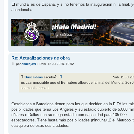
El mundial es de España, y si no tenemos la inauguración ni la final, y
abandonaba.
Re: Actualizaciones de obra
M
por
emulajavi
»
Dom, 12 Jul 2026, 19:52
e
n
s
Buscaideas
escribió:
Sab, 11 Jul 20
a
j
Es casi imposible que el Bernabéu albergue la final del Mundial 2030
e
seamos honestos:
Casablanca o Barcelona tienen para los que deciden en la FIFA las m
posibilidades que tenía Los Ángeles y su estadio cubierto de 5.000 mi
dólares o Dallas con su mega estadio con capacidad para 105.000
espectadores. Tiene hasta más posibilidades (ninguna+1) el Metropoli
cualquiera de esas dos ciudades.