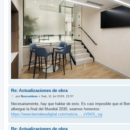
Re: Actualizaciones de obra
M
por
Buscaideas
»
Sab, 11 Jul 2026, 23:57
e
n
Necesariamente, hay que hablar de esto. Es casi imposible que el Be
s
albergue la final del Mundial 2030, seamos honestos:
a
j
https://www.bernabeudigital.com/noticia ... xV0rOi_-yg
e
Re: Actualizaciones de obra