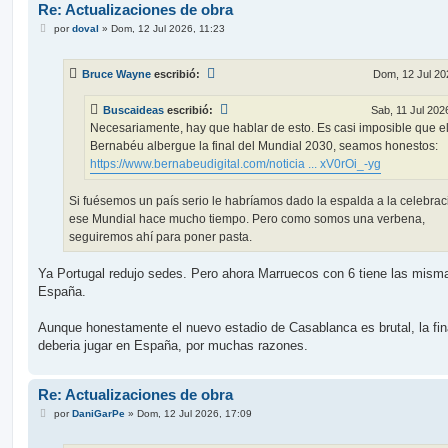
Re: Actualizaciones de obra
M
por
doval
»
Dom, 12 Jul 2026, 11:23
e
n
s
Bruce Wayne
escribió:
Dom, 12 Jul 20
a
j
e
Buscaideas
escribió:
Sab, 11 Jul 202
Necesariamente, hay que hablar de esto. Es casi imposible que e
Bernabéu albergue la final del Mundial 2030, seamos honestos:
https://www.bernabeudigital.com/noticia ... xV0rOi_-yg
Si fuésemos un país serio le habríamos dado la espalda a la celebrac
ese Mundial hace mucho tiempo. Pero como somos una verbena,
seguiremos ahí para poner pasta.
Ya Portugal redujo sedes. Pero ahora Marruecos con 6 tiene las mism
España.
Aunque honestamente el nuevo estadio de Casablanca es brutal, la fin
deberia jugar en España, por muchas razones.
Re: Actualizaciones de obra
M
por
DaniGarPe
»
Dom, 12 Jul 2026, 17:09
e
n