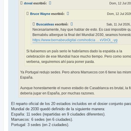
s
doval
escribió:
Dom, 12 Jul 20
a
j
e
Bruce Wayne
escribió:
Dom, 12 Jul 2026
Buscaideas
escribió:
Sab, 11 Jul 2026,
Necesariamente, hay que hablar de esto. Es casi imposible qu
Bernabéu albergue la final del Mundial 2030, seamos honesto
https://www.bernabeudigital.com/noticia ... xV0rOi_-yg
Si fuésemos un país serio le habríamos dado la espalda a la
celebración de ese Mundial hace mucho tiempo. Pero como som
verbena, seguiremos ahí para poner pasta.
Ya Portugal redujo sedes. Pero ahora Marruecos con 6 tiene las mis
España.
Aunque honestamente el nuevo estadio de Casablanca es brutal, la fi
deberia jugar en España, por muchas razones.
El reparto oficial de los 20 estadios incluidos en el dosier conjunto para
Mundial de 2030 quedó definido de la siguiente manera:
​España: 11 sedes (repartidas en 9 ciudades diferentes).
​Marruecos: 6 sedes (en 6 ciudades).
​Portugal: 3 sedes (en 2 ciudades).