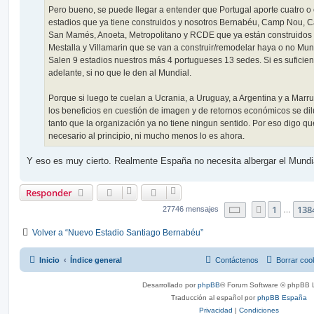
Pero bueno, se puede llegar a entender que Portugal aporte cuatro o
estadios que ya tiene construidos y nosotros Bernabéu, Camp Nou, Ca
San Mamés, Anoeta, Metropolitano y RCDE que ya están construidos
Mestalla y Villamarin que se van a construir/remodelar haya o no Mun
Salen 9 estadios nuestros más 4 portugueses 13 sedes. Si es suficien
adelante, si no que le den al Mundial.
Porque si luego te cuelan a Ucrania, a Uruguay, a Argentina y a Marr
los beneficios en cuestión de imagen y de retornos económicos se di
tanto que la organización ya no tiene ningun sentido. Por eso digo que
necesario al principio, ni mucho menos lo es ahora.
Y eso es muy cierto. Realmente España no necesita albergar el Mundi
Responder
Página
1386
de
1
1
138
Anterior
27746 mensajes
…
Volver a “Nuevo Estadio Santiago Bernabéu”
Inicio
Índice general
Contáctenos
Borrar coo
Desarrollado por
phpBB
® Forum Software © phpBB L
Traducción al español por
phpBB España
Privacidad
|
Condiciones