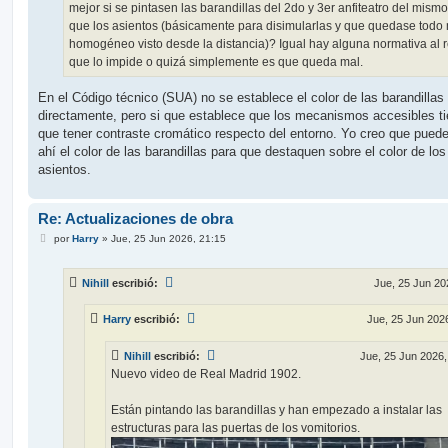
mejor si se pintasen las barandillas del 2do y 3er anfiteatro del mismo
que los asientos (básicamente para disimularlas y que quedase todo
homogéneo visto desde la distancia)? Igual hay alguna normativa al 
que lo impide o quizá simplemente es que queda mal.
En el Código técnico (SUA) no se establece el color de las barandillas
directamente, pero si que establece que los mecanismos accesibles t
que tener contraste cromático respecto del entorno. Yo creo que puede 
ahí el color de las barandillas para que destaquen sobre el color de los
asientos.
Re: Actualizaciones de obra
M
por
Harry
»
Jue, 25 Jun 2026, 21:15
e
n
s
Nihill
escribió:
Jue, 25 Jun 20
a
j
e
Harry
escribió:
Jue, 25 Jun 202
Nihill
escribió:
Jue, 25 Jun 2026,
Nuevo video de Real Madrid 1902.
Están pintando las barandillas y han empezado a instalar las
estructuras para las puertas de los vomitorios.