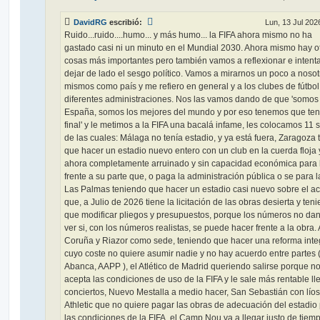
j
e
DavidRG
escribió:
Lun, 13 Jul 202
Ruido...ruido....humo... y más humo... la FIFA ahora mismo no ha
gastado casi ni un minuto en el Mundial 2030. Ahora mismo hay o
cosas más importantes pero también vamos a reflexionar e intent
dejar de lado el sesgo político. Vamos a mirarnos un poco a nosot
mismos como país y me refiero en general y a los clubes de fútbol 
diferentes administraciones. Nos las vamos dando de que 'somos
España, somos los mejores del mundo y por eso tenemos que ten
final' y le metimos a la FIFA una bacalá infame, les colocamos 11 
de las cuales: Málaga no tenía estadio, y ya está fuera, Zaragoza 
que hacer un estadio nuevo entero con un club en la cuerda floja 
ahora completamente arruinado y sin capacidad económica para
frente a su parte que, o paga la administración pública o se para l
Las Palmas teniendo que hacer un estadio casi nuevo sobre el ac
que, a Julio de 2026 tiene la licitación de las obras desierta y ten
que modificar pliegos y presupuestos, porque los números no dan
ver si, con los números realistas, se puede hacer frente a la obra. 
Coruña y Riazor como sede, teniendo que hacer una reforma integ
cuyo coste no quiere asumir nadie y no hay acuerdo entre partes (
Abanca, AAPP ), el Atlético de Madrid queriendo salirse porque n
acepta las condiciones de uso de la FIFA y le sale más rentable ll
conciertos, Nuevo Mestalla a medio hacer, San Sebastián con líos
Athletic que no quiere pagar las obras de adecuación del estadio
las condiciones de la FIFA, el Camp Nou va a llegar justo de tiemp