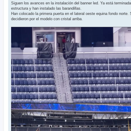
n
Siguen los avances en la instalación del banner led. Ya está terminada
s
estructura y han instalado las barandillas.
a
j
Han colocado la primera puerta en el lateral oeste equina fondo norte.
e
decidieron por el modelo con cristal arriba.