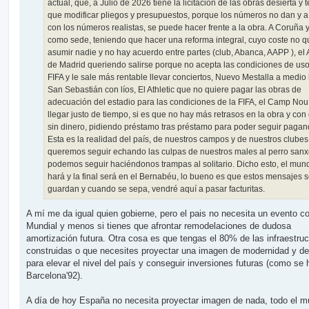
actual, que, a Julio de 2026 tiene la licitación de las obras desierta y
que modificar pliegos y presupuestos, porque los números no dan y a 
con los números realistas, se puede hacer frente a la obra. A Coruña 
como sede, teniendo que hacer una reforma integral, cuyo coste no q
asumir nadie y no hay acuerdo entre partes (club, Abanca, AAPP ), el A
de Madrid queriendo salirse porque no acepta las condiciones de uso
FIFA y le sale más rentable llevar conciertos, Nuevo Mestalla a medio 
San Sebastián con líos, El Athletic que no quiere pagar las obras de
adecuación del estadio para las condiciones de la FIFA, el Camp Nou
llegar justo de tiempo, si es que no hay más retrasos en la obra y con
sin dinero, pidiendo préstamo tras préstamo para poder seguir pagand
Esta es la realidad del país, de nuestros campos y de nuestros clubes.
queremos seguir echando las culpas de nuestros males al perro sanx
podemos seguir haciéndonos trampas al solitario. Dicho esto, el mund
hará y la final será en el Bernabéu, lo bueno es que estos mensajes 
guardan y cuando se sepa, vendré aquí a pasar facturitas.
A mí me da igual quien gobierne, pero el pais no necesita un evento c
Mundial y menos si tienes que afrontar remodelaciones de dudosa
amortización futura. Otra cosa es que tengas el 80% de las infraestruc
construidas o que necesites proyectar una imagen de modernidad y d
para elevar el nivel del país y conseguir inversiones futuras (como se 
Barcelona'92).
A día de hoy España no necesita proyectar imagen de nada, todo el 