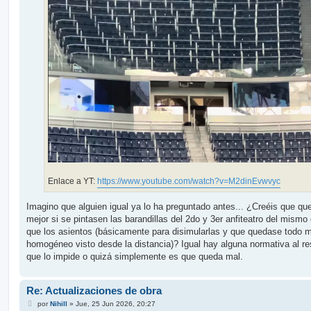
Enlace a YT:
https://www.youtube.com/watch?v=M2dinEvwvyc
Imagino que alguien igual ya lo ha preguntado antes... ¿Creéis que qu
mejor si se pintasen las barandillas del 2do y 3er anfiteatro del mismo 
que los asientos (básicamente para disimularlas y que quedase todo 
homogéneo visto desde la distancia)? Igual hay alguna normativa al r
que lo impide o quizá simplemente es que queda mal.
Re: Actualizaciones de obra
M
por
Nihill
»
Jue, 25 Jun 2026, 20:27