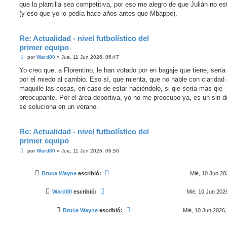
que la plantilla sea competitiva, por eso me alegro de que Julián no es
(y eso que yo lo pedía hace años antes que Mbappe).
Re: Actualidad - nivel futbolístico del
primer equipo
M
por
Ward80
»
Jue, 11 Jun 2026, 06:47
e
n
Yo creo que, a Florentino, le han votado por en bagaje que tiene, sería
s
por el miedo al cambio. Eso sí, que mienta, que no hable con claridad
a
j
maquille las cosas, en caso de estar haciéndolo, si qie sería mas qie
e
preocupante. Por el área deportiva, yo no me preocupo ya, es un sin d
se soluciona en un verano.
Re: Actualidad - nivel futbolístico del
primer equipo
M
por
Ward80
»
Jue, 11 Jun 2026, 06:50
e
n
s
Bruce Wayne
escribió:
Mié, 10 Jun 20
a
j
e
Ward80
escribió:
Mié, 10 Jun 202
Bruce Wayne
escribió:
Mié, 10 Jun 2026,