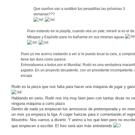
Que sueños van a sustituir tus pesadillas las próximas 3
semanas???
Pues estando en la playita, cuando vea un yate, miraré si es el de
Mbappe y Expósito para no bañarme en sus mismas aguas
Pues yo me acerco nadando a ver si le puedo tocar la cara, a comprob
tiene tan dura como parece.
Enhorabuena a todos por el Mundial. Rodri es una verdadera maravil
jugador. En un proyecto decadente, con un presidente incompetente,
encaja.
Rodri es la pieza que nos falta para hacer una máquina de jugar y gana
Hablando en serio, Rodri nos iría muy bien pero con tantas divas no v
ninguna máquina a corto plazo.
Dentro de nada ya empiezan los amistosos de pretemporada y en me
un mes ya empieza la liga. A coger fuerzas para ir comentando el regr
Mourinho. Nos vamos a divertir. Y animo a los que leen pero no escrib
que empiecen a escribir. El foro será aún más entretenido