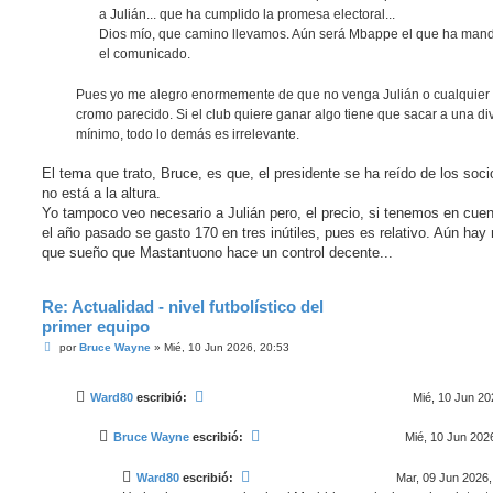
a Julián... que ha cumplido la promesa electoral...
Dios mío, que camino llevamos. Aún será Mbappe el que ha man
el comunicado.
Pues yo me alegro enormemente de que no venga Julián o cualquier 
cromo parecido. Si el club quiere ganar algo tiene que sacar a una di
mínimo, todo lo demás es irrelevante.
El tema que trato, Bruce, es que, el presidente se ha reído de los soc
no está a la altura.
Yo tampoco veo necesario a Julián pero, el precio, si tenemos en cuen
el año pasado se gasto 170 en tres inútiles, pues es relativo. Aún hay
que sueño que Mastantuono hace un control decente...
Re: Actualidad - nivel futbolístico del
primer equipo
M
por
Bruce Wayne
»
Mié, 10 Jun 2026, 20:53
e
n
s
Ward80
escribió:
Mié, 10 Jun 20
a
j
e
Bruce Wayne
escribió:
Mié, 10 Jun 202
Ward80
escribió:
Mar, 09 Jun 2026,