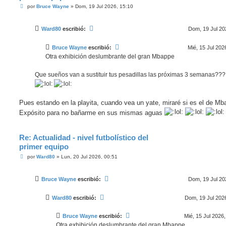
M
por
Bruce Wayne
»
Dom, 19 Jul 2026, 15:10
e
n
s
Ward80
escribió:
Dom, 19 Jul 20
a
j
e
Bruce Wayne
escribió:
Mié, 15 Jul 202
Otra exhibición deslumbrante del gran Mbappe
Que sueños van a sustituir tus pesadillas las próximas 3 semanas???
Pues estando en la playita, cuando vea un yate, miraré si es el de Mb
Expósito para no bañarme en sus mismas aguas
Re: Actualidad - nivel futbolístico del
primer equipo
M
por
Ward80
»
Lun, 20 Jul 2026, 00:51
e
n
s
Bruce Wayne
escribió:
Dom, 19 Jul 20
a
j
e
Ward80
escribió:
Dom, 19 Jul 2026
Bruce Wayne
escribió:
Mié, 15 Jul 2026,
Otra exhibición deslumbrante del gran Mbappe