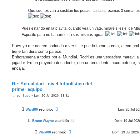
Que sueños van a sustituir tus pesadillas las próximas 3 semana
Pues estando en la playita, cuando vea un yate, miraré si es el de M
Expósito para no bañarme en sus mismas aguas
Pues yo me acerco nadando a ver si le puedo tocar la cara, a comproba
tiene tan dura como parece.
Enhorabuena a todos por el Mundial. Rodri es una verdadera maravilla
jugador. En un proyecto decadente, con un presidente incompetente, n
encaja.
Re: Actualidad - nivel futbolístico del
primer equipo
M
por
Suso
»
Lun, 20 Jul 2026, 13:31
e
n
s
Ward80
escribió:
Lun, 20 Jul 20
a
j
e
Bruce Wayne
escribió:
Dom, 19 Jul 2026
Ward80
escribió:
Dom, 19 Jul 2026,