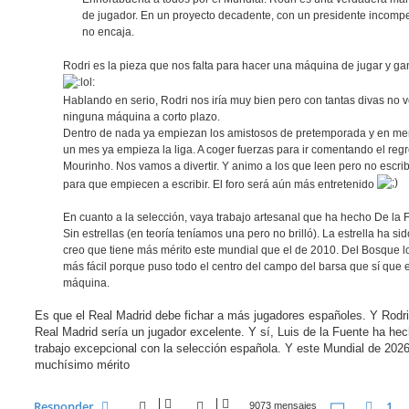
de jugador. En un proyecto decadente, con un presidente incompe
no encaja.
Rodri es la pieza que nos falta para hacer una máquina de jugar y ga
Hablando en serio, Rodri nos iría muy bien pero con tantas divas no 
ninguna máquina a corto plazo.
Dentro de nada ya empiezan los amistosos de pretemporada y en m
un mes ya empieza la liga. A coger fuerzas para ir comentando el reg
Mourinho. Nos vamos a divertir. Y animo a los que leen pero no escri
para que empiecen a escribir. El foro será aún más entretenido
En cuanto a la selección, vaya trabajo artesanal que ha hecho De la 
Sin estrellas (en teoría teníamos una pero no brilló). La estrella ha sid
creo que tiene más mérito este mundial que el de 2010. Del Bosque l
más fácil porque puso todo el centro del campo del barsa que sí que 
máquina.
Es que el Real Madrid debe fichar a más jugadores españoles. Y Rodri
Real Madrid sería un jugador excelente. Y sí, Luis de la Fuente ha he
trabajo excepcional con la selección española. Y este Mundial de 2026
muchísimo mérito
Página
453
Responder
1
Ante
9073 mensajes