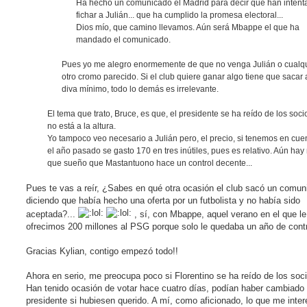
Ha hecho un comunicado el Madrid para decir que han intent
fichar a Julián... que ha cumplido la promesa electoral...
Dios mío, que camino llevamos. Aún será Mbappe el que ha
mandado el comunicado.
Pues yo me alegro enormemente de que no venga Julián o cualq
otro cromo parecido. Si el club quiere ganar algo tiene que sacar
diva mínimo, todo lo demás es irrelevante.
El tema que trato, Bruce, es que, el presidente se ha reído de los soci
no está a la altura.
Yo tampoco veo necesario a Julián pero, el precio, si tenemos en cue
el año pasado se gasto 170 en tres inútiles, pues es relativo. Aún ha
que sueño que Mastantuono hace un control decente...
Pues te vas a reír, ¿Sabes en qué otra ocasión el club sacó un comun
diciendo que había hecho una oferta por un futbolista y no había sido
aceptada?...
, sí, con Mbappe, aquel verano en el que le
ofrecimos 200 millones al PSG porque solo le quedaba un año de contr
Gracias Kylian, contigo empezó todo!!
Ahora en serio, me preocupa poco si Florentino se ha reído de los soc
Han tenido ocasión de votar hace cuatro días, podían haber cambiado
presidente si hubiesen querido. A mí, como aficionado, lo que me inte