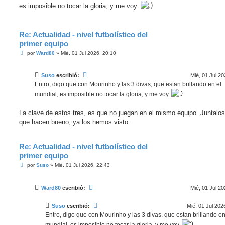
s
es imposible no tocar la gloria, y me voy.
a
j
e
Re: Actualidad - nivel futbolístico del
primer equipo
M
por
Ward80
»
Mié, 01 Jul 2026, 20:10
e
n
s
Suso
escribió:
Mié, 01 Jul 20
a
j
Entro, digo que con Mourinho y las 3 divas, que estan brillando en el
e
mundial, es imposible no tocar la gloria, y me voy.
La clave de estos tres, es que no juegan en el mismo equipo. Juntalos
que hacen bueno, ya los hemos visto.
Re: Actualidad - nivel futbolístico del
primer equipo
M
por
Suso
»
Mié, 01 Jul 2026, 22:43
e
n
s
Ward80
escribió:
Mié, 01 Jul 20
a
j
e
Suso
escribió:
Mié, 01 Jul 202
Entro, digo que con Mourinho y las 3 divas, que estan brillando en
mundial, es imposible no tocar la gloria, y me voy.