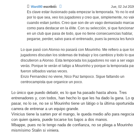
e
Ward80
escribió:
Jue, 02 Jul 202
Es clave estar ilusionado pata empezar la temporada. Yo no lo est
por lo que sea, veo los jugadores y creo que, simplemente, no va
cuando estan juntos. Creo que son de un vago demasiado marca
como para destacar en la élite. Con su selección, si que funciona
en un club que pasa de todo, que no tiene consecuencias hablar,
pegarse, perder, salvo para el entrenado, pues la pereza les func
Lo que pasó con Alonso no pasará con Mourinho. Me refiero a que lo
jugadores discutan los sistemas de trabajo y los cambios y todo lo que
discutieron a Alonso. Esta temporada los jugadores no van a ser vagos
verás. Porque le verán el latigo a Mourinho y porque la temporada p
fueron silbados varias veces.
Enzo Fernandez no viene, Nico Paz tampoco. Sigue faltando un
centrocampista que organice un poco.
Lo único que puedo debatir, es lo que ha pasado hasta ahora. Tres
entrenadores y, con todos, han hecho lo que les ha dado la gana. Lo q
pasar, no lo se, no se si Mourinho tiene un látigo o la última oportunid
carrera de entrenar a un equipo grande.
Vinicius tiene la sarten por el mango, le queda medio año para negociar
con quien quiera, puede tocarse los bajos a dos manos.
Mbappe, pues no le tengo nada de confianza, no se pliega a Mourinho 
mismísimo Stalin si viniera.