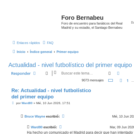
Foro Bernabeu
Foro de encuentro para fanáticos del Real
Madrid y su estadio, el Santiago Bernabeu
Enlaces rápidos
FAQ
Inicio
Índice general
Primer equipo
Actualidad - nivel futbolístico del primer equipo
Buscar
Búsque
Responder
Página
453
1
Ante
9073 mensajes
Re: Actualidad - nivel futbolístico
del primer equipo
M
por
Ward80
»
Mié, 10 Jun 2026, 17:51
e
n
s
Bruce Wayne
escribió:
Mié, 10 Jun 20
a
j
e
Ward80
escribió:
Mar, 09 Jun 202
Ha hecho un comunicado el Madrid para decir que han intentado 