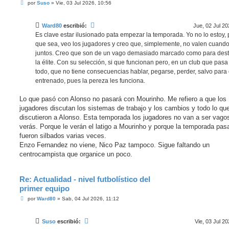
M
por
Suso
»
Vie, 03 Jul 2026, 10:56
e
n
s
Ward80
escribió:
Jue, 02 Jul 20
a
j
Es clave estar ilusionado pata empezar la temporada. Yo no lo estoy, 
e
que sea, veo los jugadores y creo que, simplemente, no valen cuand
juntos. Creo que son de un vago demasiado marcado como para dest
la élite. Con su selección, si que funcionan pero, en un club que pasa
todo, que no tiene consecuencias hablar, pegarse, perder, salvo para 
entrenado, pues la pereza les funciona.
Lo que pasó con Alonso no pasará con Mourinho. Me refiero a que los
jugadores discutan los sistemas de trabajo y los cambios y todo lo que
discutieron a Alonso. Esta temporada los jugadores no van a ser vagos
verás. Porque le verán el latigo a Mourinho y porque la temporada pas
fueron silbados varias veces.
Enzo Fernandez no viene, Nico Paz tampoco. Sigue faltando un
centrocampista que organice un poco.
Re: Actualidad - nivel futbolístico del
primer equipo
M
por
Ward80
»
Sab, 04 Jul 2026, 11:12
e
n
s
Suso
escribió:
Vie, 03 Jul 20
a
j