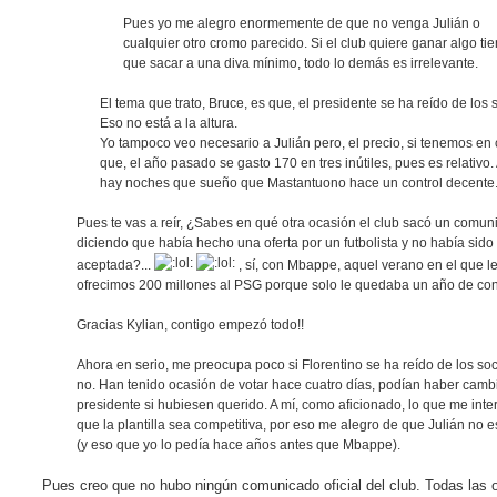
Pues yo me alegro enormemente de que no venga Julián o
cualquier otro cromo parecido. Si el club quiere ganar algo ti
que sacar a una diva mínimo, todo lo demás es irrelevante.
El tema que trato, Bruce, es que, el presidente se ha reído de los 
Eso no está a la altura.
Yo tampoco veo necesario a Julián pero, el precio, si tenemos en
que, el año pasado se gasto 170 en tres inútiles, pues es relativo.
hay noches que sueño que Mastantuono hace un control decente.
Pues te vas a reír, ¿Sabes en qué otra ocasión el club sacó un comu
diciendo que había hecho una oferta por un futbolista y no había sido
aceptada?...
, sí, con Mbappe, aquel verano en el que l
ofrecimos 200 millones al PSG porque solo le quedaba un año de con
Gracias Kylian, contigo empezó todo!!
Ahora en serio, me preocupa poco si Florentino se ha reído de los soc
no. Han tenido ocasión de votar hace cuatro días, podían haber cam
presidente si hubiesen querido. A mí, como aficionado, lo que me inte
que la plantilla sea competitiva, por eso me alegro de que Julián no e
(y eso que yo lo pedía hace años antes que Mbappe).
Pues creo que no hubo ningún comunicado oficial del club. Todas las o