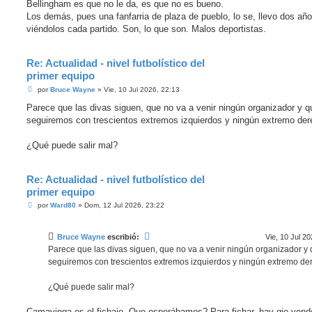
Bellingham es que no le da, es que no es bueno.
Los demás, pues una fanfarria de plaza de pueblo, lo se, llevo dos añ
viéndolos cada partido. Son, lo que son. Malos deportistas.
Re: Actualidad - nivel futbolístico del
primer equipo
M
por
Bruce Wayne
»
Vie, 10 Jul 2026, 22:13
e
n
Parece que las divas siguen, que no va a venir ningún organizador y q
s
seguiremos con trescientos extremos izquierdos y ningún extremo der
a
j
e
¿Qué puede salir mal?
Re: Actualidad - nivel futbolístico del
primer equipo
M
por
Ward80
»
Dom, 12 Jul 2026, 23:22
e
n
s
Bruce Wayne
escribió:
Vie, 10 Jul 20
a
j
Parece que las divas siguen, que no va a venir ningún organizador y
e
seguiremos con trescientos extremos izquierdos y ningún extremo de
¿Qué puede salir mal?
Camavinga es el fichaje. Que esperábamos? Para fichar, hay qie vend