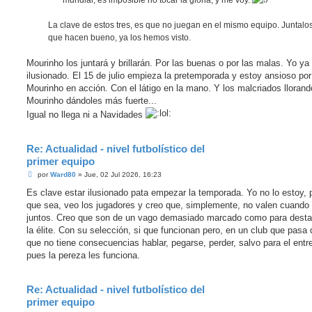
La clave de estos tres, es que no juegan en el mismo equipo. Juntalos
que hacen bueno, ya los hemos visto.
Mourinho los juntará y brillarán. Por las buenas o por las malas. Yo ya
ilusionado. El 15 de julio empieza la pretemporada y estoy ansioso por
Mourinho en acción. Con el látigo en la mano. Y los malcriados llorand
Mourinho dándoles más fuerte...
Igual no llega ni a Navidades
Re: Actualidad - nivel futbolístico del
primer equipo
M
por
Ward80
»
Jue, 02 Jul 2026, 16:23
e
n
Es clave estar ilusionado pata empezar la temporada. Yo no lo estoy, p
s
que sea, veo los jugadores y creo que, simplemente, no valen cuando
a
j
juntos. Creo que son de un vago demasiado marcado como para desta
e
la élite. Con su selección, si que funcionan pero, en un club que pasa 
que no tiene consecuencias hablar, pegarse, perder, salvo para el entr
pues la pereza les funciona.
Re: Actualidad - nivel futbolístico del
primer equipo