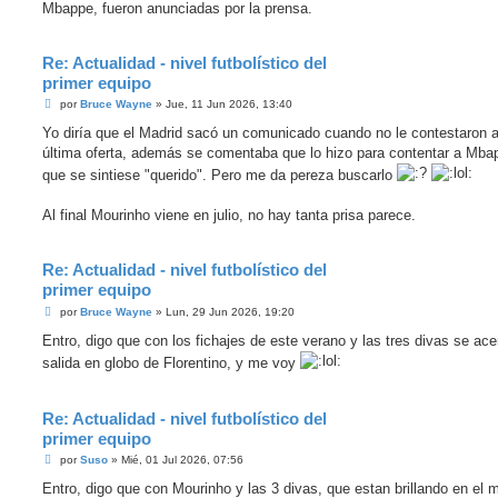
Mbappe, fueron anunciadas por la prensa.
Re: Actualidad - nivel futbolístico del
primer equipo
M
por
Bruce Wayne
»
Jue, 11 Jun 2026, 13:40
e
n
Yo diría que el Madrid sacó un comunicado cuando no le contestaron 
s
última oferta, además se comentaba que lo hizo para contentar a Mba
a
j
que se sintiese "querido". Pero me da pereza buscarlo
e
Al final Mourinho viene en julio, no hay tanta prisa parece.
Re: Actualidad - nivel futbolístico del
primer equipo
M
por
Bruce Wayne
»
Lun, 29 Jun 2026, 19:20
e
n
Entro, digo que con los fichajes de este verano y las tres divas se ace
s
salida en globo de Florentino, y me voy
a
j
e
Re: Actualidad - nivel futbolístico del
primer equipo
M
por
Suso
»
Mié, 01 Jul 2026, 07:56
e
n
Entro, digo que con Mourinho y las 3 divas, que estan brillando en el m