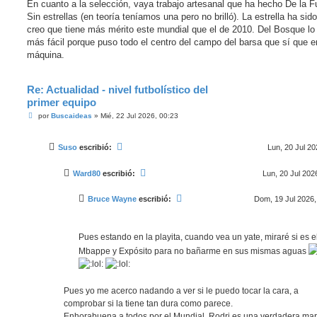
En cuanto a la selección, vaya trabajo artesanal que ha hecho De la F
Sin estrellas (en teoría teníamos una pero no brilló). La estrella ha sido
creo que tiene más mérito este mundial que el de 2010. Del Bosque lo
más fácil porque puso todo el centro del campo del barsa que sí que e
máquina.
Re: Actualidad - nivel futbolístico del
primer equipo
M
por
Buscaideas
»
Mié, 22 Jul 2026, 00:23
e
n
s
Suso
escribió:
Lun, 20 Jul 20
a
j
e
Ward80
escribió:
Lun, 20 Jul 202
Bruce Wayne
escribió:
Dom, 19 Jul 2026,
Pues estando en la playita, cuando vea un yate, miraré si es e
Mbappe y Expósito para no bañarme en sus mismas aguas
Pues yo me acerco nadando a ver si le puedo tocar la cara, a
comprobar si la tiene tan dura como parece.
Enhorabuena a todos por el Mundial. Rodri es una verdadera mar