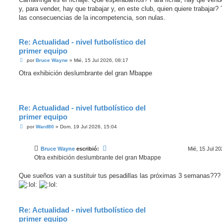
y, para vender, hay que trabajar y, en este club, quien quiere trabajar? 
las consecuencias de la incompetencia, son nulas.
Re: Actualidad - nivel futbolístico del
primer equipo
M
por
Bruce Wayne
»
Mié, 15 Jul 2026, 08:17
e
n
Otra exhibición deslumbrante del gran Mbappe
s
a
j
e
Re: Actualidad - nivel futbolístico del
primer equipo
M
por
Ward80
»
Dom, 19 Jul 2026, 15:04
e
n
s
Bruce Wayne
escribió:
Mié, 15 Jul 20
a
j
Otra exhibición deslumbrante del gran Mbappe
e
Que sueños van a sustituir tus pesadillas las próximas 3 semanas???
Re: Actualidad - nivel futbolístico del
primer equipo