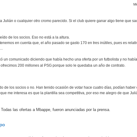
Mi
ulián o cualquier otro cromo parecido. Si el club quiere ganar algo tiene que sa
eído de los socios. Eso no está a la altura.
 tenemos en cuenta que, el año pasado se gasto 170 en tres inútiles, pues es relat
..
acó un comunicado diciendo que había hecho una oferta por un futbolista y no había
e ofrecimos 200 millones al PSG porque solo le quedaba un año de contrato.
ído de los socios o no. Han tenido ocasión de votar hace cuatro días, podían habe
 que me interesa es que la plantilla sea competitiva, por eso me alegro de que Juli
 Todas las ofertas a Mbappe, fueron anunciadas por la prensa.
ipo