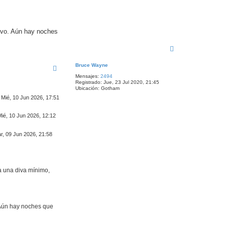
tivo. Aún hay noches
A
r
r
Bruce Wayne
i
Mensajes:
2494
b
Registrado:
Jue, 23 Jul 2020, 21:45
a
Ubicación:
Gotham
Mié, 10 Jun 2026, 17:51
Mié, 10 Jun 2026, 12:12
r, 09 Jun 2026, 21:58
a una diva mínimo,
. Aún hay noches que