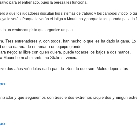
salvo para el entrenado, pues la pereza les funciona.
o a que los jugadores discutan los sistemas de trabajo y los cambios y todo lo que
 ya lo verás. Porque le verán el latigo a Mourinho y porque la temporada pasada f
ndo un centrocampista que organice un poco.
a. Tres entrenadores y, con todos, han hecho lo que les ha dado la gana. Lo 
ad de su carrera de entrenar a un equipo grande.
para negociar libre con quien quiera, puede tocarse los bajos a dos manos.
 Mourinho ni al mismísimo Stalin si viniera.
levo dos años viéndolos cada partido. Son, lo que son. Malos deportistas.
ipo
anizador y que seguiremos con trescientos extremos izquierdos y ningún ext
ipo