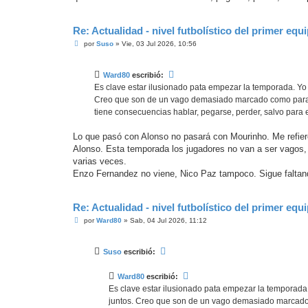
e
Re: Actualidad - nivel futbolístico del primer equ
M
por
Suso
»
Vie, 03 Jul 2026, 10:56
e
n
s
Ward80
escribió:
a
j
Es clave estar ilusionado pata empezar la temporada. Yo 
e
Creo que son de un vago demasiado marcado como para de
tiene consecuencias hablar, pegarse, perder, salvo para 
Lo que pasó con Alonso no pasará con Mourinho. Me refiero 
Alonso. Esta temporada los jugadores no van a ser vagos, 
varias veces.
Enzo Fernandez no viene, Nico Paz tampoco. Sigue faltan
Re: Actualidad - nivel futbolístico del primer equ
M
por
Ward80
»
Sab, 04 Jul 2026, 11:12
e
n
s
Suso
escribió:
a
j
e
Ward80
escribió:
Es clave estar ilusionado pata empezar la temporada.
juntos. Creo que son de un vago demasiado marcado c