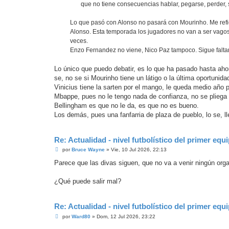
que no tiene consecuencias hablar, pegarse, perder, 
Lo que pasó con Alonso no pasará con Mourinho. Me refier
Alonso. Esta temporada los jugadores no van a ser vagos,
veces.
Enzo Fernandez no viene, Nico Paz tampoco. Sigue falta
Lo único que puedo debatir, es lo que ha pasado hasta ahor
se, no se si Mourinho tiene un látigo o la última oportunid
Vinicius tiene la sarten por el mango, le queda medio año 
Mbappe, pues no le tengo nada de confianza, no se pliega a
Bellingham es que no le da, es que no es bueno.
Los demás, pues una fanfarria de plaza de pueblo, lo se, l
Re: Actualidad - nivel futbolístico del primer equ
M
por
Bruce Wayne
»
Vie, 10 Jul 2026, 22:13
e
n
Parece que las divas siguen, que no va a venir ningún org
s
a
j
¿Qué puede salir mal?
e
Re: Actualidad - nivel futbolístico del primer equ
M
por
Ward80
»
Dom, 12 Jul 2026, 23:22
e
n