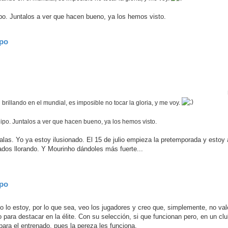
po. Juntalos a ver que hacen bueno, ya los hemos visto.
ipo
brillando en el mundial, es imposible no tocar la gloria, y me voy.
ipo. Juntalos a ver que hacen bueno, ya los hemos visto.
malas. Yo ya estoy ilusionado. El 15 de julio empieza la pretemporada y estoy 
ados llorando. Y Mourinho dándoles más fuerte...
ipo
o lo estoy, por lo que sea, veo los jugadores y creo que, simplemente, no va
ra destacar en la élite. Con su selección, si que funcionan pero, en un cl
para el entrenado, pues la pereza les funciona.