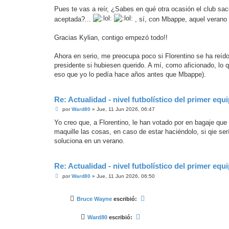
Pues te vas a reír, ¿Sabes en qué otra ocasión el club sa
aceptada?...
, sí, con Mbappe, aquel verano 
Gracias Kylian, contigo empezó todo!!
Ahora en serio, me preocupa poco si Florentino se ha reíd
presidente si hubiesen querido. A mí, como aficionado, lo q
eso que yo lo pedía hace años antes que Mbappe).
Re: Actualidad - nivel futbolístico del primer equ
M
por
Ward80
»
Jue, 11 Jun 2026, 06:47
e
n
Yo creo que, a Florentino, le han votado por en bagaje que 
s
maquille las cosas, en caso de estar haciéndolo, si qie se
a
j
soluciona en un verano.
e
Re: Actualidad - nivel futbolístico del primer equ
M
por
Ward80
»
Jue, 11 Jun 2026, 06:50
e
n
s
Bruce Wayne
escribió:
a
j
e
Ward80
escribió: