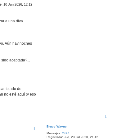
é, 10 Jun 2026, 12:12
car a una diva
ivo. Aún hay noches
 sido aceptada?...
r cambiado de
án no esté aquí (y eso
A
r
r
Bruce Wayne
i
Mensajes:
2494
b
Registrado:
Jue, 23 Jul 2020, 21:45
a