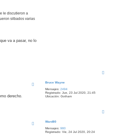
 le discutieron a
ueron silbados varias
que va a pasar, no lo
A
r
r
Bruce Wayne
i
Mensajes:
2494
b
Registrado:
Jue, 23 Jul 2020, 21:45
a
remo derecho.
Ubicación:
Gotham
A
r
r
Ward80
i
Mensajes:
980
b
Registrado:
Vie, 24 Jul 2020, 20:24
a