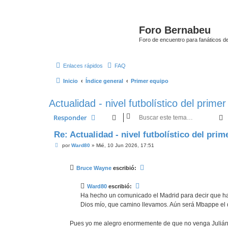
Foro Bernabeu
Foro de encuentro para fanáticos de
Enlaces rápidos
FAQ
Inicio
Índice general
Primer equipo
Actualidad - nivel futbolístico del prime
Responder
Re: Actualidad - nivel futbolístico del pri
M
por
Ward80
»
Mié, 10 Jun 2026, 17:51
e
n
s
Bruce Wayne
escribió:
a
j
e
Ward80
escribió:
Ha hecho un comunicado el Madrid para decir que han 
Dios mío, que camino llevamos. Aún será Mbappe el
Pues yo me alegro enormemente de que no venga Julián o 