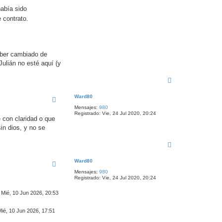
había sido
 contrato.
aber cambiado de
Julián no esté aquí (y
A
r
r
Ward80
i
Mensajes:
980
b
Registrado:
Vie, 24 Jul 2020, 20:24
a
e con claridad o que
in dios, y no se
A
r
r
Ward80
i
Mensajes:
980
b
Registrado:
Vie, 24 Jul 2020, 20:24
a
Mié, 10 Jun 2026, 20:53
Mié, 10 Jun 2026, 17:51