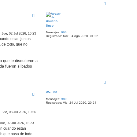
A
r
r
i
b
a
Suso
Mensajes:
966
Jue, 02 Jul 2026, 16:23
Registrado:
Mar, 04 Ago 2020, 01:22
uando estan juntos.
 de todo, que no
 que le discutieron a
da fueron silbados
A
r
r
Ward80
i
Mensajes:
980
b
Registrado:
Vie, 24 Jul 2020, 20:24
a
Vie, 03 Jul 2026, 10:56
Jue, 02 Jul 2026, 16:23
len cuando estan
ub que pasa de todo,