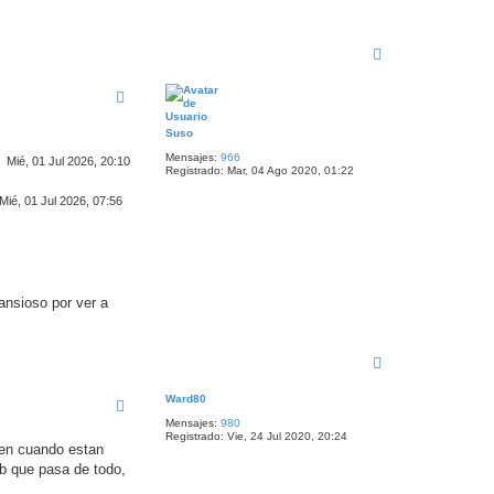
A
r
r
i
b
a
Suso
Mensajes:
966
Mié, 01 Jul 2026, 20:10
Registrado:
Mar, 04 Ago 2020, 01:22
Mié, 01 Jul 2026, 07:56
ansioso por ver a
A
r
r
Ward80
i
Mensajes:
980
b
Registrado:
Vie, 24 Jul 2020, 20:24
a
len cuando estan
ub que pasa de todo,