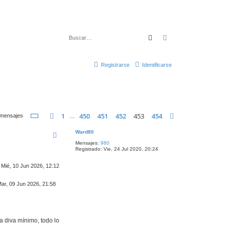
Buscar
Búsqueda avanza
Registrarse
Identificarse
Página
453
de
454
1
450
451
452
453
454
Anterior
Siguiente
 mensajes
…
Ward80
Mensajes:
980
Registrado:
Vie, 24 Jul 2020, 20:24
Mié, 10 Jun 2026, 12:12
ar, 09 Jun 2026, 21:58
a diva mínimo, todo lo