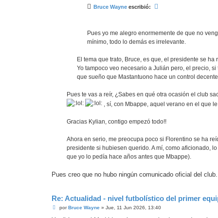
Bruce Wayne
escribió:
Pues yo me alegro enormemente de que no venga J
mínimo, todo lo demás es irrelevante.
El tema que trato, Bruce, es que, el presidente se ha r
Yo tampoco veo necesario a Julián pero, el precio, si
que sueño que Mastantuono hace un control decente.
Pues te vas a reír, ¿Sabes en qué otra ocasión el club s
, sí, con Mbappe, aquel verano en el que l
Gracias Kylian, contigo empezó todo!!
Ahora en serio, me preocupa poco si Florentino se ha re
presidente si hubiesen querido. A mí, como aficionado, lo
que yo lo pedía hace años antes que Mbappe).
Pues creo que no hubo ningún comunicado oficial del club.
Re: Actualidad - nivel futbolístico del primer equ
M
por
Bruce Wayne
»
Jue, 11 Jun 2026, 13:40
e