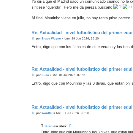
n
Yo diría que el Madrid sacó un comunicado cuando no le c
s
sintiese "querido". Pero me da pereza buscarlo
a
j
e
Al final Mourinho viene en julio, no hay tanta prisa parece.
Re: Actualidad - nivel futbolístico del primer equ
M
por
Bruce Wayne
»
Lun, 29 Jun 2026, 19:20
e
n
Entro, digo que con los fichajes de este verano y las tres 
s
a
j
e
Re: Actualidad - nivel futbolístico del primer equ
M
por
Suso
»
Mié, 01 Jul 2026, 07:56
e
n
Entro, digo que con Mourinho y las 3 divas, que estan brill
s
a
j
e
Re: Actualidad - nivel futbolístico del primer equ
M
por
Ward80
»
Mié, 01 Jul 2026, 20:10
e
n
s
Suso
escribió:
a
j
Entro, digo que con Mourinho y las 3 divas, que estan bril