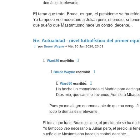
demás es irrelevante.
El tema que trato, Bruce, es que, el presidente se ha reído 
Yo tampoco veo necesario a Julián pero, el precio, si tene
que sueño que Mastantuono hace un control decente...
Re: Actualidad - nivel futbolístico del primer equ
M
por
Bruce Wayne
»
Mié, 10 Jun 2026, 20:53
e
n
s
Ward80
escribió:
a
j
e
Bruce Wayne
escribió:
Ward80
escribió:
Ha hecho un comunicado el Madrid para decir que 
Dios mío, que camino llevamos. Aún será Mbapp
Pues yo me alegro enormemente de que no venga Juliá
todo lo demás es irrelevante.
El tema que trato, Bruce, es que, el presidente se ha reído
Yo tampoco veo necesario a Julián pero, el precio, si te
sueño que Mastantuono hace un control decente...