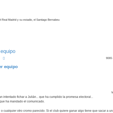
l Real Madrid y su estadio, el Santiago Bernabeu
r equipo
Buscar
Búsqueda avanzada
9065
mer equipo
M
intentado fichar a Julián... que ha cumplido la promesa electoral...
 que ha mandado el comunicado.
cualquier otro cromo parecido. Si el club quiere ganar algo tiene que sacar a un