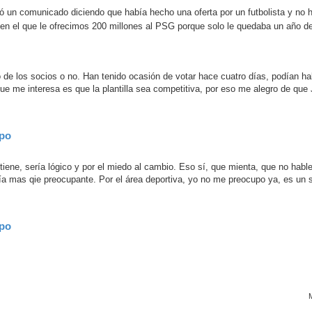
có un comunicado diciendo que había hecho una oferta por un futbolista y no 
en el que le ofrecimos 200 millones al PSG porque solo le quedaba un año de
o de los socios o no. Han tenido ocasión de votar hace cuatro días, podían h
ue me interesa es que la plantilla sea competitiva, por eso me alegro de que 
ipo
tiene, sería lógico y por el miedo al cambio. Eso sí, que mienta, que no habl
ría mas qie preocupante. Por el área deportiva, yo no me preocupo ya, es un s
ipo