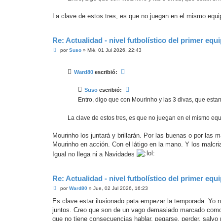
e
La clave de estos tres, es que no juegan en el mismo equi
Re: Actualidad - nivel futbolístico del primer equ
M
por
Suso
»
Mié, 01 Jul 2026, 22:43
e
n
s
Ward80
escribió:
a
j
e
Suso
escribió:
Entro, digo que con Mourinho y las 3 divas, que estan 
La clave de estos tres, es que no juegan en el mismo equ
Mourinho los juntará y brillarán. Por las buenas o por las 
Mourinho en acción. Con el látigo en la mano. Y los malcri
Igual no llega ni a Navidades
Re: Actualidad - nivel futbolístico del primer equ
M
por
Ward80
»
Jue, 02 Jul 2026, 16:23
e
n
Es clave estar ilusionado pata empezar la temporada. Yo n
s
juntos. Creo que son de un vago demasiado marcado como pa
a
j
que no tiene consecuencias hablar, pegarse, perder, salvo 