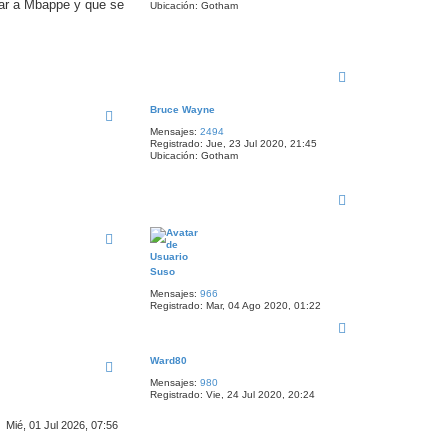
tar a Mbappe y que se
Ubicación:
Gotham
A
r
r
Bruce Wayne
i
Mensajes:
2494
b
Registrado:
Jue, 23 Jul 2020, 21:45
a
Ubicación:
Gotham
A
r
r
i
b
a
Suso
Mensajes:
966
Registrado:
Mar, 04 Ago 2020, 01:22
A
r
r
Ward80
i
Mensajes:
980
b
Registrado:
Vie, 24 Jul 2020, 20:24
a
Mié, 01 Jul 2026, 07:56