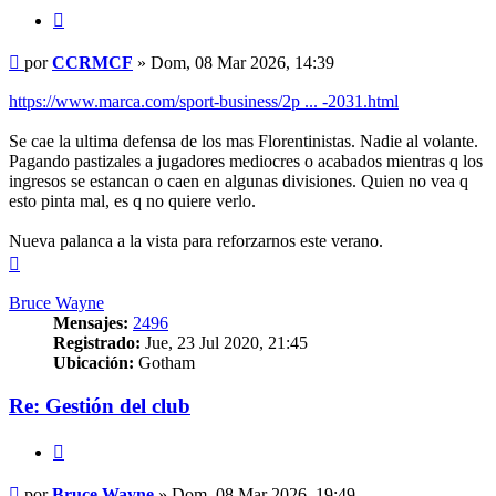
Citar
Mensaje
por
CCRMCF
»
Dom, 08 Mar 2026, 14:39
https://www.marca.com/sport-business/2p ... -2031.html
Se cae la ultima defensa de los mas Florentinistas. Nadie al volante.
Pagando pastizales a jugadores mediocres o acabados mientras q los
ingresos se estancan o caen en algunas divisiones. Quien no vea q
esto pinta mal, es q no quiere verlo.
Nueva palanca a la vista para reforzarnos este verano.
Arriba
Bruce Wayne
Mensajes:
2496
Registrado:
Jue, 23 Jul 2020, 21:45
Ubicación:
Gotham
Re: Gestión del club
Citar
Mensaje
por
Bruce Wayne
»
Dom, 08 Mar 2026, 19:49