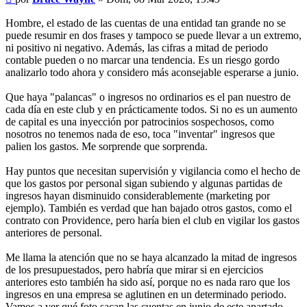
Hombre, el estado de las cuentas de una entidad tan grande no se
puede resumir en dos frases y tampoco se puede llevar a un extremo,
ni positivo ni negativo. Además, las cifras a mitad de periodo
contable pueden o no marcar una tendencia. Es un riesgo gordo
analizarlo todo ahora y considero más aconsejable esperarse a junio.
Que haya "palancas" o ingresos no ordinarios es el pan nuestro de
cada día en este club y en prácticamente todos. Si no es un aumento
de capital es una inyección por patrocinios sospechosos, como
nosotros no tenemos nada de eso, toca "inventar" ingresos que
palien los gastos. Me sorprende que sorprenda.
Hay puntos que necesitan supervisión y vigilancia como el hecho de
que los gastos por personal sigan subiendo y algunas partidas de
ingresos hayan disminuido considerablemente (marketing por
ejemplo). También es verdad que han bajado otros gastos, como el
contrato con Providence, pero haría bien el club en vigilar los gastos
anteriores de personal.
Me llama la atención que no se haya alcanzado la mitad de ingresos
de los presupuestados, pero habría que mirar si en ejercicios
anteriores esto también ha sido así, porque no es nada raro que los
ingresos en una empresa se aglutinen en un determinado periodo.
Vamos a ver qué foto sacan las cuentas en junio de este apartado.