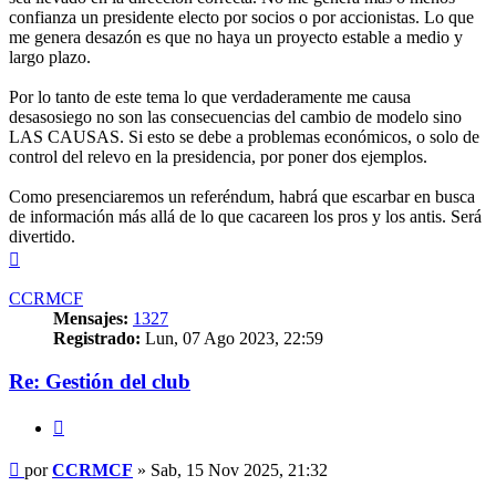
confianza un presidente electo por socios o por accionistas. Lo que
me genera desazón es que no haya un proyecto estable a medio y
largo plazo.
Por lo tanto de este tema lo que verdaderamente me causa
desasosiego no son las consecuencias del cambio de modelo sino
LAS CAUSAS. Si esto se debe a problemas económicos, o solo de
control del relevo en la presidencia, por poner dos ejemplos.
Como presenciaremos un referéndum, habrá que escarbar en busca
de información más allá de lo que cacareen los pros y los antis. Será
divertido.
Arriba
CCRMCF
Mensajes:
1327
Registrado:
Lun, 07 Ago 2023, 22:59
Re: Gestión del club
Citar
Mensaje
por
CCRMCF
»
Sab, 15 Nov 2025, 21:32