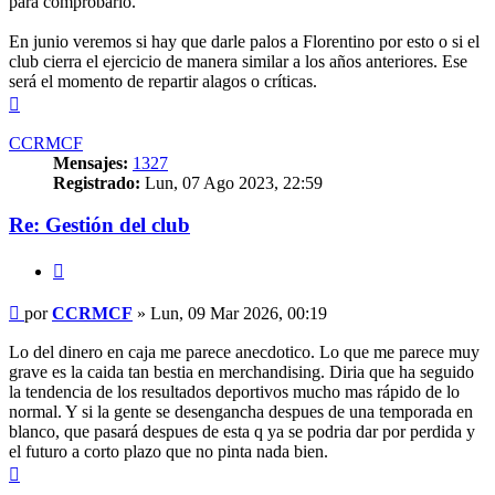
para comprobarlo.
En junio veremos si hay que darle palos a Florentino por esto o si el
club cierra el ejercicio de manera similar a los años anteriores. Ese
será el momento de repartir alagos o críticas.
Arriba
CCRMCF
Mensajes:
1327
Registrado:
Lun, 07 Ago 2023, 22:59
Re: Gestión del club
Citar
Mensaje
por
CCRMCF
»
Lun, 09 Mar 2026, 00:19
Lo del dinero en caja me parece anecdotico. Lo que me parece muy
grave es la caida tan bestia en merchandising. Diria que ha seguido
la tendencia de los resultados deportivos mucho mas rápido de lo
normal. Y si la gente se desengancha despues de una temporada en
blanco, que pasará despues de esta q ya se podria dar por perdida y
el futuro a corto plazo que no pinta nada bien.
Arriba