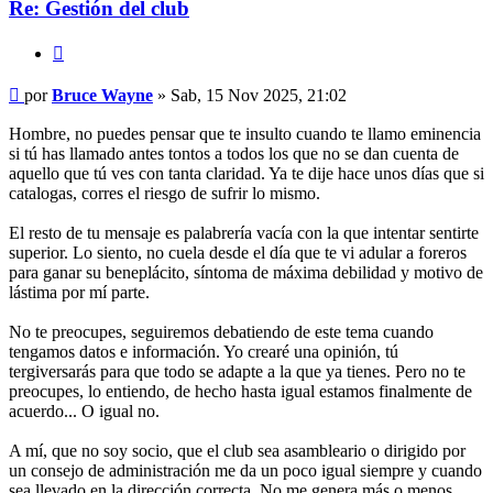
Re: Gestión del club
Citar
Mensaje
por
Bruce Wayne
»
Sab, 15 Nov 2025, 21:02
Hombre, no puedes pensar que te insulto cuando te llamo eminencia
si tú has llamado antes tontos a todos los que no se dan cuenta de
aquello que tú ves con tanta claridad. Ya te dije hace unos días que si
catalogas, corres el riesgo de sufrir lo mismo.
El resto de tu mensaje es palabrería vacía con la que intentar sentirte
superior. Lo siento, no cuela desde el día que te vi adular a foreros
para ganar su beneplácito, síntoma de máxima debilidad y motivo de
lástima por mí parte.
No te preocupes, seguiremos debatiendo de este tema cuando
tengamos datos e información. Yo crearé una opinión, tú
tergiversarás para que todo se adapte a la que ya tienes. Pero no te
preocupes, lo entiendo, de hecho hasta igual estamos finalmente de
acuerdo... O igual no.
A mí, que no soy socio, que el club sea asambleario o dirigido por
un consejo de administración me da un poco igual siempre y cuando
sea llevado en la dirección correcta. No me genera más o menos