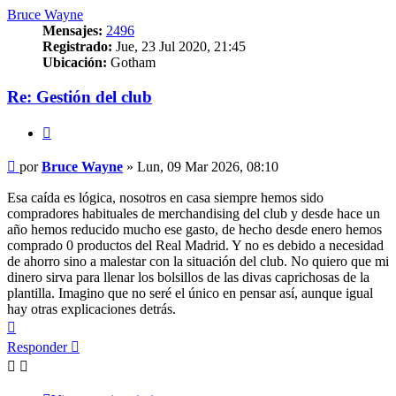
Bruce Wayne
Mensajes:
2496
Registrado:
Jue, 23 Jul 2020, 21:45
Ubicación:
Gotham
Re: Gestión del club
Citar
Mensaje
por
Bruce Wayne
»
Lun, 09 Mar 2026, 08:10
Esa caída es lógica, nosotros en casa siempre hemos sido
compradores habituales de merchandising del club y desde hace un
año hemos reducido mucho ese gasto, de hecho desde enero hemos
comprado 0 productos del Real Madrid. Y no es debido a necesidad
de ahorro sino a malestar con la situación del club. No quiero que mi
dinero sirva para llenar los bolsillos de las divas caprichosas de la
plantilla. Imagino que no seré el único en pensar así, aunque igual
hay otras explicaciones detrás.
Arriba
Responder