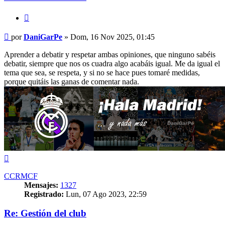
Citar
Mensaje
por
DaniGarPe
»
Dom, 16 Nov 2025, 01:45
Aprender a debatir y respetar ambas opiniones, que ninguno sabéis
debatir, siempre que nos os cuadra algo acabáis igual. Me da igual el
tema que sea, se respeta, y si no se hace pues tomaré medidas,
porque quitáis las ganas de comentar nada.
Arriba
CCRMCF
Mensajes:
1327
Registrado:
Lun, 07 Ago 2023, 22:59
Re: Gestión del club