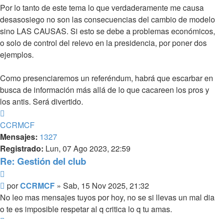
Por lo tanto de este tema lo que verdaderamente me causa
desasosiego no son las consecuencias del cambio de modelo
sino LAS CAUSAS. Si esto se debe a problemas económicos,
o solo de control del relevo en la presidencia, por poner dos
ejemplos.
Como presenciaremos un referéndum, habrá que escarbar en
busca de información más allá de lo que cacareen los pros y
los antis. Será divertido.
Arriba
CCRMCF
Mensajes:
1327
Registrado:
Lun, 07 Ago 2023, 22:59
Re: Gestión del club
Citar
Mensaje
por
CCRMCF
»
Sab, 15 Nov 2025, 21:32
No leo mas mensajes tuyos por hoy, no se si llevas un mal dia
o te es imposible respetar al q critica lo q tu amas.