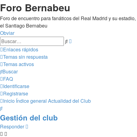
Foro Bernabeu
Foro de encuentro para fanáticos del Real Madrid y su estadio,
el Santiago Bernabeu
Obviar
Búsqueda
Buscar
avanzada
Enlaces rápidos
Temas sin respuesta
Temas activos
Buscar
FAQ
Identificarse
Registrarse
Inicio
Índice general
Actualidad del Club
Buscar
Gestión del club
Responder