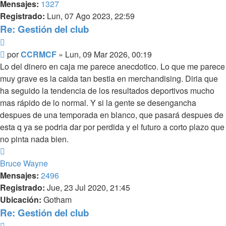
Mensajes:
1327
Registrado:
Lun, 07 Ago 2023, 22:59
Re: Gestión del club
Citar
Mensaje
por
CCRMCF
»
Lun, 09 Mar 2026, 00:19
Lo del dinero en caja me parece anecdotico. Lo que me parece
muy grave es la caida tan bestia en merchandising. Diria que
ha seguido la tendencia de los resultados deportivos mucho
mas rápido de lo normal. Y si la gente se desengancha
despues de una temporada en blanco, que pasará despues de
esta q ya se podria dar por perdida y el futuro a corto plazo que
no pinta nada bien.
Arriba
Bruce Wayne
Mensajes:
2496
Registrado:
Jue, 23 Jul 2020, 21:45
Ubicación:
Gotham
Re: Gestión del club
Citar