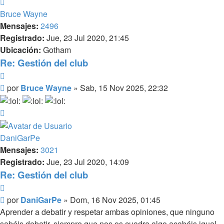
Arriba
Bruce Wayne
Mensajes:
2496
Registrado:
Jue, 23 Jul 2020, 21:45
Ubicación:
Gotham
Re: Gestión del club
Citar
Mensaje
por
Bruce Wayne
»
Sab, 15 Nov 2025, 22:32
Arriba
DaniGarPe
Mensajes:
3021
Registrado:
Jue, 23 Jul 2020, 14:09
Re: Gestión del club
Citar
Mensaje
por
DaniGarPe
»
Dom, 16 Nov 2025, 01:45
Aprender a debatir y respetar ambas opiniones, que ninguno
sabéis debatir, siempre que nos os cuadra algo acabáis igual.