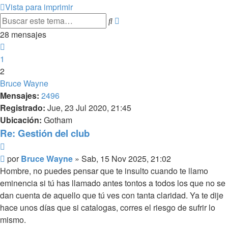
Vista para imprimir
Búsqueda
Buscar
avanzada
28 mensajes
Anterior
1
2
Bruce Wayne
Mensajes:
2496
Registrado:
Jue, 23 Jul 2020, 21:45
Ubicación:
Gotham
Re: Gestión del club
Citar
Mensaje
por
Bruce Wayne
»
Sab, 15 Nov 2025, 21:02
Hombre, no puedes pensar que te insulto cuando te llamo
eminencia si tú has llamado antes tontos a todos los que no se
dan cuenta de aquello que tú ves con tanta claridad. Ya te dije
hace unos días que si catalogas, corres el riesgo de sufrir lo
mismo.