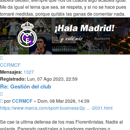
Me da igual el tema que sea, se respeta, y si no se hace pues
tomaré medidas, porque quitáis las ganas de comentar nada.
Arriba
CCRMCF
Mensajes:
1327
Registrado:
Lun, 07 Ago 2023, 22:59
Re: Gestión del club
Citar
Mensaje
por
CCRMCF
»
Dom, 08 Mar 2026, 14:39
https://www.marca.com/sport-business/2p ... -2031.html
Se cae la ultima defensa de los mas Florentinistas. Nadie al
volante. Pagando pastizales a jugadores mediocres o