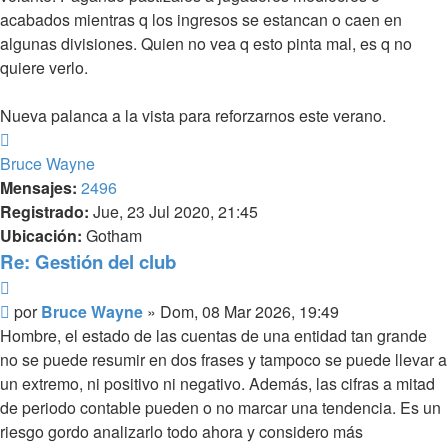
acabados mientras q los ingresos se estancan o caen en
algunas divisiones. Quien no vea q esto pinta mal, es q no
quiere verlo.
Nueva palanca a la vista para reforzarnos este verano.
Arriba
Bruce Wayne
Mensajes:
2496
Registrado:
Jue, 23 Jul 2020, 21:45
Ubicación:
Gotham
Re: Gestión del club
Citar
Mensaje
por
Bruce Wayne
»
Dom, 08 Mar 2026, 19:49
Hombre, el estado de las cuentas de una entidad tan grande
no se puede resumir en dos frases y tampoco se puede llevar a
un extremo, ni positivo ni negativo. Además, las cifras a mitad
de periodo contable pueden o no marcar una tendencia. Es un
riesgo gordo analizarlo todo ahora y considero más