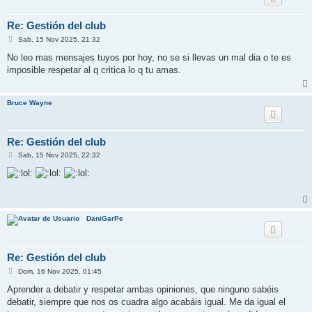
Re: Gestión del club
M
Sab, 15 Nov 2025, 21:32
e
n
No leo mas mensajes tuyos por hoy, no se si llevas un mal dia o te es
s
imposible respetar al q critica lo q tu amas.
a
j
e
Bruce Wayne
Re: Gestión del club
M
Sab, 15 Nov 2025, 22:32
e
n
s
a
j
e
DaniGarPe
Re: Gestión del club
M
Dom, 16 Nov 2025, 01:45
e
n
Aprender a debatir y respetar ambas opiniones, que ninguno sabéis
s
debatir, siempre que nos os cuadra algo acabáis igual. Me da igual el
a