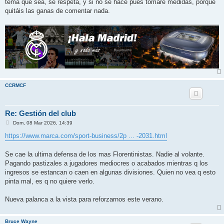
j
tema que sea, se respeta, y si no se hace pues tomaré medidas, porque
e
quitáis las ganas de comentar nada.
CCRMCF
Re: Gestión del club
M
Dom, 08 Mar 2026, 14:39
e
n
https://www.marca.com/sport-business/2p ... -2031.html
s
a
j
Se cae la ultima defensa de los mas Florentinistas. Nadie al volante.
e
Pagando pastizales a jugadores mediocres o acabados mientras q los
ingresos se estancan o caen en algunas divisiones. Quien no vea q esto
pinta mal, es q no quiere verlo.
Nueva palanca a la vista para reforzarnos este verano.
Bruce Wayne