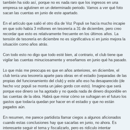
también ha sido así, porque no es nada raro que los ingresos en una
empresa se aglutinen en un determinado periodo. Vamos a ver qué foto
sacan las cuentas en junio de este apartado.
En el artículo que salió el otro día de Voz Populi se hacía mucho incapie
en que solo había 3 millones en tesorería a 31 de diciembre, pero creo
recordar que esto es relativamente frecuente en los últimos años. La
tensión de tesorería en diciembre no es significativa si en junio mejora la
situación como años atrás.
Con todo esto no digo que todo esté bien, al contrario, el club tiene que
vigilar las cuentas minuciosamente y enseñarnos en junio qué ha pasado.
Lo que más me preocupa es que en años anteriores, en diciembre, el
club tenía una tesorería aparte para obras en el estadio (separadas de las
propias del funcionamiento del club) y este año eso ha desaparecido (de
hecho voz populi se monta un jaleo gordo con esto). Imagino que será
porque ese dinero se ha agotado y no queda nada de dinero disponible en
las cuentas de la obra. Habrá que mirar cómo se sufragan en el futuro los
gastos que todavía quedan por hacer en el estadio y que no están
pagados aún.
En resumen, me parece partidista llamar ciegos a algunos aficionados
cuando estas conclusiones hay que sacarlas en junio, no ahora. Es
interesante seguir el tema y fiscalizarlo, pero es ridículo intentar