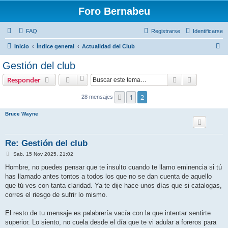
Foro Bernabeu
FAQ
Registrarse
Identificarse
B
Inicio
Índice general
Actualidad del Club
u
Gestión del club
s
Buscar
Búsqueda 
Responder
c
a
1
2
Anterior
28 mensajes
r
Bruce Wayne
Re: Gestión del club
M
Sab, 15 Nov 2025, 21:02
e
n
Hombre, no puedes pensar que te insulto cuando te llamo eminencia si tú
s
has llamado antes tontos a todos los que no se dan cuenta de aquello
a
j
que tú ves con tanta claridad. Ya te dije hace unos días que si catalogas,
e
corres el riesgo de sufrir lo mismo.
El resto de tu mensaje es palabrería vacía con la que intentar sentirte
superior. Lo siento, no cuela desde el día que te vi adular a foreros para