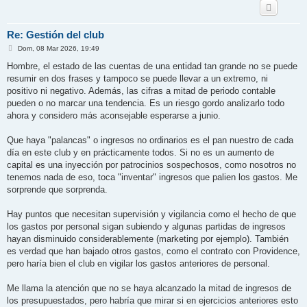
Re: Gestión del club
M
Dom, 08 Mar 2026, 19:49
e
n
Hombre, el estado de las cuentas de una entidad tan grande no se puede
s
resumir en dos frases y tampoco se puede llevar a un extremo, ni
a
j
positivo ni negativo. Además, las cifras a mitad de periodo contable
e
pueden o no marcar una tendencia. Es un riesgo gordo analizarlo todo
ahora y considero más aconsejable esperarse a junio.
Que haya "palancas" o ingresos no ordinarios es el pan nuestro de cada
día en este club y en prácticamente todos. Si no es un aumento de
capital es una inyección por patrocinios sospechosos, como nosotros no
tenemos nada de eso, toca "inventar" ingresos que palien los gastos. Me
sorprende que sorprenda.
Hay puntos que necesitan supervisión y vigilancia como el hecho de que
los gastos por personal sigan subiendo y algunas partidas de ingresos
hayan disminuido considerablemente (marketing por ejemplo). También
es verdad que han bajado otros gastos, como el contrato con Providence,
pero haría bien el club en vigilar los gastos anteriores de personal.
Me llama la atención que no se haya alcanzado la mitad de ingresos de
los presupuestados, pero habría que mirar si en ejercicios anteriores esto