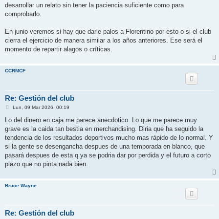
desarrollar un relato sin tener la paciencia suficiente como para
comprobarlo.
En junio veremos si hay que darle palos a Florentino por esto o si el club
cierra el ejercicio de manera similar a los años anteriores. Ese será el
momento de repartir alagos o críticas.
CCRMCF
Re: Gestión del club
M
Lun, 09 Mar 2026, 00:19
e
n
Lo del dinero en caja me parece anecdotico. Lo que me parece muy
s
grave es la caida tan bestia en merchandising. Diria que ha seguido la
a
j
tendencia de los resultados deportivos mucho mas rápido de lo normal. Y
e
si la gente se desengancha despues de una temporada en blanco, que
pasará despues de esta q ya se podria dar por perdida y el futuro a corto
plazo que no pinta nada bien.
Bruce Wayne
Re: Gestión del club