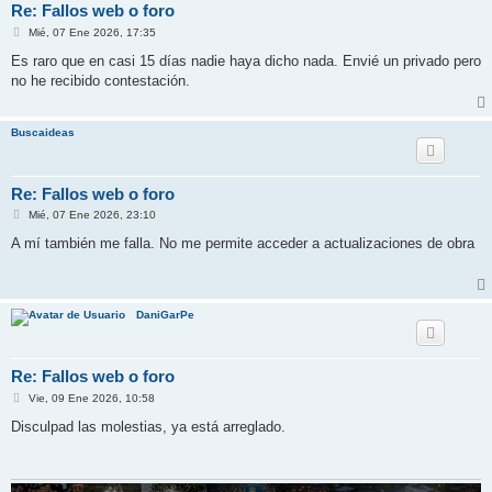
Re: Fallos web o foro
M
Mié, 07 Ene 2026, 17:35
e
n
Es raro que en casi 15 días nadie haya dicho nada. Envié un privado pero
s
no he recibido contestación.
a
j
e
Buscaideas
Re: Fallos web o foro
M
Mié, 07 Ene 2026, 23:10
e
n
A mí también me falla. No me permite acceder a actualizaciones de obra
s
a
j
e
DaniGarPe
Re: Fallos web o foro
M
Vie, 09 Ene 2026, 10:58
e
n
Disculpad las molestias, ya está arreglado.
s
a
j
e