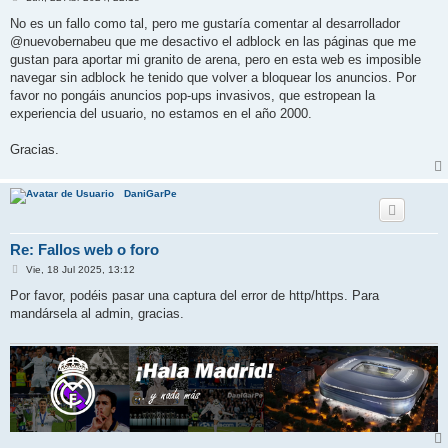
e
n
No es un fallo como tal, pero me gustaría comentar al desarrollador
s
@nuevobernabeu que me desactivo el adblock en las páginas que me
a
j
gustan para aportar mi granito de arena, pero en esta web es imposible
e
navegar sin adblock he tenido que volver a bloquear los anuncios. Por
favor no pongáis anuncios pop-ups invasivos, que estropean la
experiencia del usuario, no estamos en el año 2000.
Gracias.
DaniGarPe
Re: Fallos web o foro
M
Vie, 18 Jul 2025, 13:12
e
n
Por favor, podéis pasar una captura del error de http/https. Para
s
mandársela al admin, gracias.
a
j
e