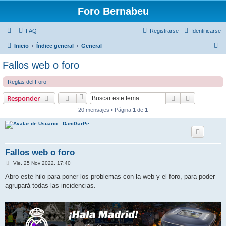
Foro Bernabeu
FAQ
Registrarse
Identificarse
B
Inicio
Índice general
General
u
Fallos web o foro
s
Reglas del Foro
c
a
Buscar
Búsqueda 
Responder
r
20 mensajes • Página
1
de
1
DaniGarPe
Fallos web o foro
M
Vie, 25 Nov 2022, 17:40
e
n
Abro este hilo para poner los problemas con la web y el foro, para poder
s
agrupará todas las incidencias.
a
j
e