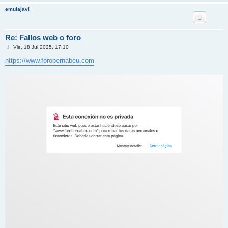
emulajavi
Re: Fallos web o foro
M
Vie, 18 Jul 2025, 17:10
e
n
https://www.forobernabeu.com
s
a
j
e