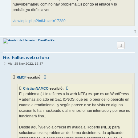
nuevobernabeu.com no hay problema.Os pongo el enlace y lo
probáis,ya diréis a ver….
viewtopic.php?t=6&start=17280
DaniGarPe
Re: Fallos web o foro
M
Vie, 25 Nov 2022, 17:47
e
n
s
RMCF
escribió:
a
j
e
CristianNAMCO
escribió:
El problema (si te refieres a la web NEB) es que es un WordPress
y además alojado en 1&1 IONOS, que es lo peor de lo peorcito en
cuanto a rendimiento.. y según parece o se ha visto en alguna
ocasión lo han hackeado o al menos lo han intentado y por eso no
funcionará fino..
Desde aquí vuelvo a ofrecer mi ayuda a Roberto (NEB) para
solucionar estos problemas de forma desinteresada aplicando