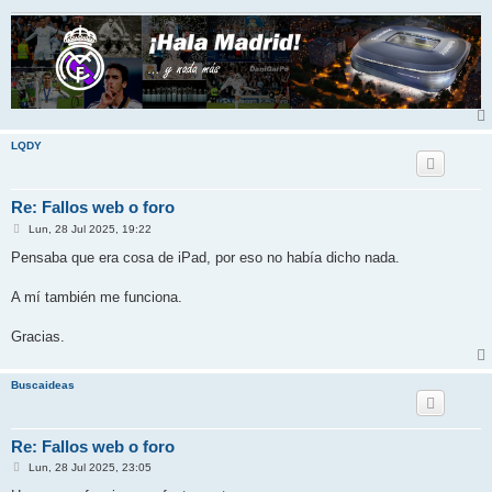
LQDY
Re: Fallos web o foro
M
Lun, 28 Jul 2025, 19:22
e
n
Pensaba que era cosa de iPad, por eso no había dicho nada.
s
a
j
A mí también me funciona.
e
Gracias.
Buscaideas
Re: Fallos web o foro
M
Lun, 28 Jul 2025, 23:05
e