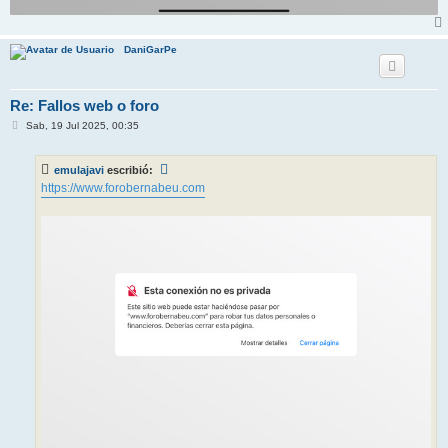
DaniGarPe
Re: Fallos web o foro
M
Sab, 19 Jul 2025, 00:35
e
n
s
emulajavi
escribió:
a
j
https://www.forobernabeu.com
e