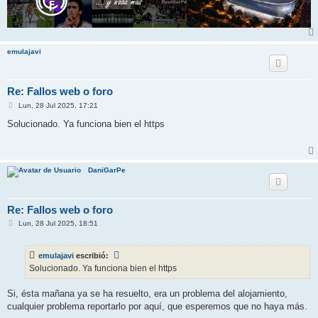
emulajavi
Re: Fallos web o foro
M
Lun, 28 Jul 2025, 17:21
e
n
Solucionado. Ya funciona bien el https
s
a
j
e
DaniGarPe
Re: Fallos web o foro
M
Lun, 28 Jul 2025, 18:51
e
n
s
emulajavi
escribió:
a
j
Solucionado. Ya funciona bien el https
e
Si, ésta mañana ya se ha resuelto, era un problema del alojamiento,
cualquier problema reportarlo por aquí, que esperemos que no haya más.