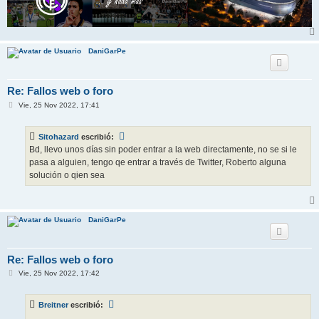
DaniGarPe
Re: Fallos web o foro
M
Vie, 25 Nov 2022, 17:41
e
n
s
Sitohazard
escribió:
a
j
Bd, llevo unos días sin poder entrar a la web directamente, no se si le
e
pasa a alguien, tengo qe entrar a través de Twitter, Roberto alguna
solución o qien sea
DaniGarPe
Re: Fallos web o foro
M
Vie, 25 Nov 2022, 17:42
e
n
s
Breitner
escribió:
a
j