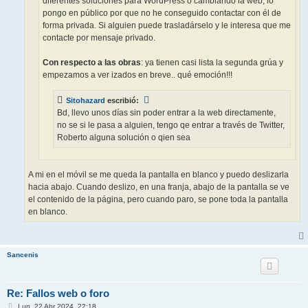
diferentes soluciones para WordPress o cambiando la web, lo
pongo en público por que no he conseguido contactar con él de
forma privada. Si alguien puede trasladárselo y le interesa que me
contacte por mensaje privado.
Con respecto a las obras
: ya tienen casi lista la segunda grúa y
empezamos a ver izados en breve.. qué emoción!!!
Sitohazard
escribió:
Bd, llevo unos días sin poder entrar a la web directamente,
no se si le pasa a alguien, tengo qe entrar a través de Twitter,
Roberto alguna solución o qien sea
A mi en el móvil se me queda la pantalla en blanco y puedo deslizarla
hacia abajo. Cuando deslizo, en una franja, abajo de la pantalla se ve
el contenido de la página, pero cuando paro, se pone toda la pantalla
en blanco.
Sancenis
Re: Fallos web o foro
M
Lun, 22 Abr 2024, 22:18