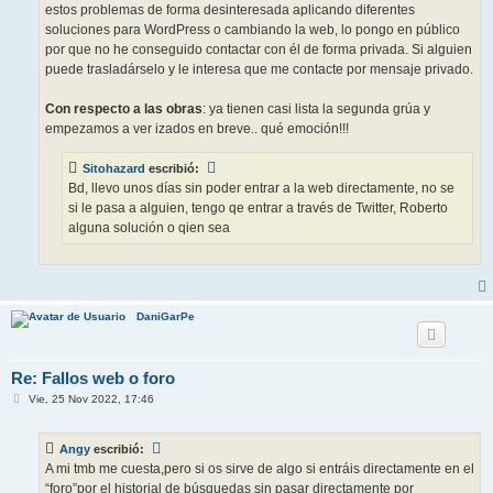
estos problemas de forma desinteresada aplicando diferentes
soluciones para WordPress o cambiando la web, lo pongo en público
por que no he conseguido contactar con él de forma privada. Si alguien
puede trasladárselo y le interesa que me contacte por mensaje privado.
Con respecto a las obras
: ya tienen casi lista la segunda grúa y
empezamos a ver izados en breve.. qué emoción!!!
Sitohazard
escribió:
Bd, llevo unos días sin poder entrar a la web directamente, no se
si le pasa a alguien, tengo qe entrar a través de Twitter, Roberto
alguna solución o qien sea
DaniGarPe
Re: Fallos web o foro
M
Vie, 25 Nov 2022, 17:46
e
n
s
Angy
escribió:
a
j
A mi tmb me cuesta,pero si os sirve de algo si entráis directamente en el
e
“foro”por el historial de búsquedas sin pasar directamente por