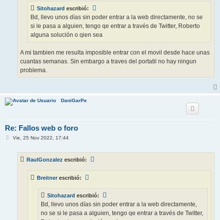
e
Sitohazard
escribió:
Bd, llevo unos días sin poder entrar a la web directamente, no se
si le pasa a alguien, tengo qe entrar a través de Twitter, Roberto
alguna solución o qien sea
A mi tambien me resulta imposible entrar con el movil desde hace unas
cuantas semanas. Sin embargo a traves del portatil no hay ningun
problema.
DaniGarPe
Re: Fallos web o foro
M
Vie, 25 Nov 2022, 17:44
e
n
s
RaulGonzalez
escribió:
a
j
e
Breitner
escribió:
Sitohazard
escribió:
Bd, llevo unos días sin poder entrar a la web directamente,
no se si le pasa a alguien, tengo qe entrar a través de Twitter,