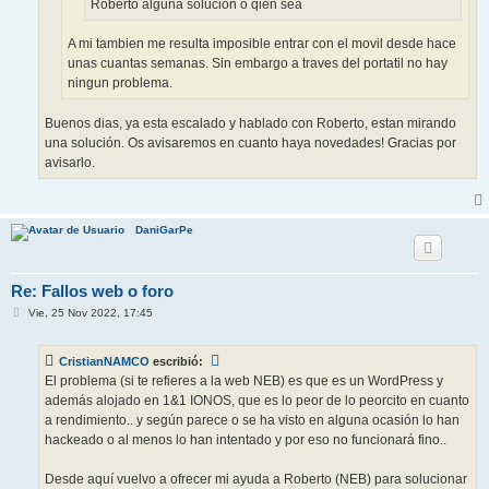
Roberto alguna solución o qien sea
A mi tambien me resulta imposible entrar con el movil desde hace
unas cuantas semanas. Sin embargo a traves del portatil no hay
ningun problema.
Buenos dias, ya esta escalado y hablado con Roberto, estan mirando
una solución. Os avisaremos en cuanto haya novedades! Gracias por
avisarlo.
DaniGarPe
Re: Fallos web o foro
M
Vie, 25 Nov 2022, 17:45
e
n
s
CristianNAMCO
escribió:
a
j
El problema (si te refieres a la web NEB) es que es un WordPress y
e
además alojado en 1&1 IONOS, que es lo peor de lo peorcito en cuanto
a rendimiento.. y según parece o se ha visto en alguna ocasión lo han
hackeado o al menos lo han intentado y por eso no funcionará fino..
Desde aquí vuelvo a ofrecer mi ayuda a Roberto (NEB) para solucionar