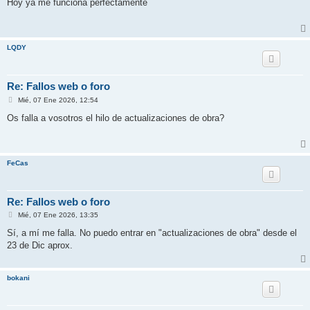
n
Hoy ya me funciona perfectamente
s
a
j
e
LQDY
Re: Fallos web o foro
M
Mié, 07 Ene 2026, 12:54
e
n
Os falla a vosotros el hilo de actualizaciones de obra?
s
a
j
e
FeCas
Re: Fallos web o foro
M
Mié, 07 Ene 2026, 13:35
e
n
Sí, a mí me falla. No puedo entrar en "actualizaciones de obra" desde el
s
23 de Dic aprox.
a
j
e
bokani