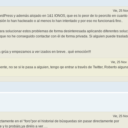
Vie, 25 No
WordPress y además alojado en 1&1 IONOS, que es lo peor de lo peorcito en cuanto
sión lo han hackeado o al menos lo han intentado y por eso no funcionará fino..
ara solucionar estos problemas de forma desinteresada aplicando diferentes solu
ue no he conseguido contactar con él de forma privada. Si alguien puede trasladá
nda grúa y empezamos a ver izados en breve.. qué emoción!!!
Vie, 25 Nov
ente, no se si le pasa a alguien, tengo qe entrar a través de Twitter, Roberto algun
Vie, 25 No
ectamente en el “foro”por el historial de búsquedas sin pasar directamente por
 lo probáis,ya diréis a ver….