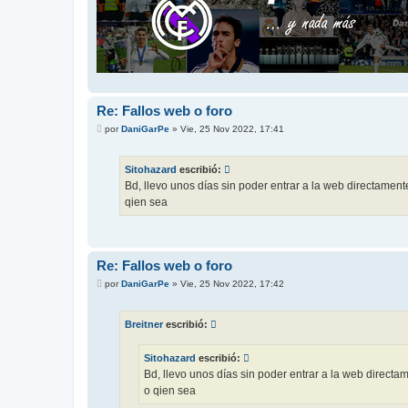
Re: Fallos web o foro
M
por
DaniGarPe
»
Vie, 25 Nov 2022, 17:41
e
n
s
Sitohazard
escribió:
a
j
Bd, llevo unos días sin poder entrar a la web directamente
e
qien sea
Re: Fallos web o foro
M
por
DaniGarPe
»
Vie, 25 Nov 2022, 17:42
e
n
s
Breitner
escribió:
a
j
e
Sitohazard
escribió:
Bd, llevo unos días sin poder entrar a la web directam
o qien sea