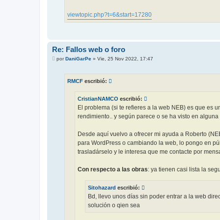
viewtopic.php?t=6&start=17280
Re: Fallos web o foro
M
por
DaniGarPe
»
Vie, 25 Nov 2022, 17:47
e
n
s
RMCF
escribió:
a
j
e
CristianNAMCO
escribió:
El problema (si te refieres a la web NEB) es que es
rendimiento.. y según parece o se ha visto en alguna
Desde aquí vuelvo a ofrecer mi ayuda a Roberto (NEB
para WordPress o cambiando la web, lo pongo en públ
trasladárselo y le interesa que me contacte por mens
Con respecto a las obras
: ya tienen casi lista la 
Sitohazard
escribió:
Bd, llevo unos días sin poder entrar a la web dire
solución o qien sea