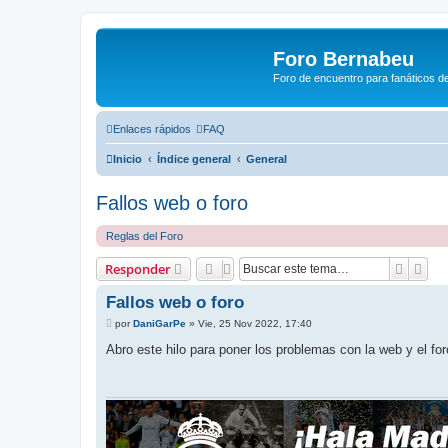
Foro Bernabeu
Foro de encuentro para fanáticos de
Enlaces rápidos
FAQ
Inicio
Índice general
General
Fallos web o foro
Reglas del Foro
Buscar
Bús
Responder
Fallos web o foro
M
por
DaniGarPe
»
Vie, 25 Nov 2022, 17:40
e
n
Abro este hilo para poner los problemas con la web y el for
s
a
j
e