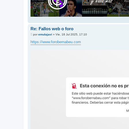
Re: Fallos web o foro
M
por
emulajavi
»
Vie, 18 Jul 2025, 17:10
e
n
https://www.forobernabeu.com
s
a
j
e