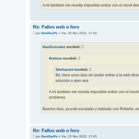
A mi tambien me resulta imposible entrar con el movil d
Re: Fallos web o foro
M
por
DaniGarPe
»
Vie, 25 Nov 2022, 17:44
e
n
s
RaulGonzalez
escribió:
a
j
e
Breitner
escribió:
Sitohazard
escribió:
Bd, llevo unos días sin poder entrar a la web dire
solución o qien sea
A mi tambien me resulta imposible entrar con el mov
problema.
Buenos dias, ya esta escalado y hablado con Roberto, e
Re: Fallos web o foro
M
por
DaniGarPe
»
Vie, 25 Nov 2022, 17:45