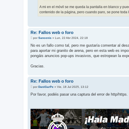
A mi en el móvil se me queda la pantalla en blanco y pued
contenido de la página, pero cuando paro, se pone toda l
Re: Fallos web o foro
M
por
Sancenis
»
Lun, 22 Abr 2024, 22:18
e
n
No es un fallo como tal, pero me gustaría comentar al de
s
para aportar mi granito de arena, pero en esta web es impo
a
j
pongáis anuncios pop-ups invasivos, que estropean la expe
e
Gracias.
Re: Fallos web o foro
M
por
DaniGarPe
»
Vie, 18 Jul 2025, 13:12
e
n
Por favor, podéis pasar una captura del error de http/https
s
a
j
e