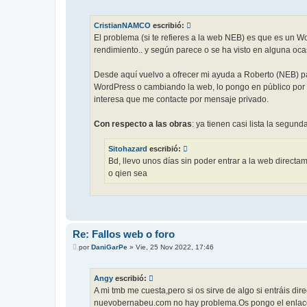
e
n
s
CristianNAMCO
escribió:
a
j
El problema (si te refieres a la web NEB) es que es un 
e
rendimiento.. y según parece o se ha visto en alguna oca
Desde aquí vuelvo a ofrecer mi ayuda a Roberto (NEB) p
WordPress o cambiando la web, lo pongo en público por q
interesa que me contacte por mensaje privado.
Con respecto a las obras
: ya tienen casi lista la segu
Sitohazard
escribió:
Bd, llevo unos días sin poder entrar a la web directam
o qien sea
Re: Fallos web o foro
M
por
DaniGarPe
»
Vie, 25 Nov 2022, 17:46
e
n
s
Angy
escribió:
a
j
A mi tmb me cuesta,pero si os sirve de algo si entráis dir
e
nuevobernabeu.com no hay problema.Os pongo el enlace y