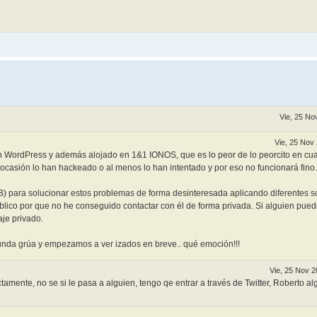
Vie, 25 No
Vie, 25 Nov
 un WordPress y además alojado en 1&1 IONOS, que es lo peor de lo peorcito en cu
 ocasión lo han hackeado o al menos lo han intentado y por eso no funcionará fino.
) para solucionar estos problemas de forma desinteresada aplicando diferentes s
ico por que no he conseguido contactar con él de forma privada. Si alguien pue
aje privado.
segunda grúa y empezamos a ver izados en breve.. qué emoción!!!
Vie, 25 Nov 2
ctamente, no se si le pasa a alguien, tengo qe entrar a través de Twitter, Roberto a