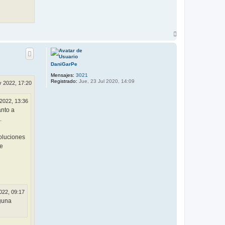
A
r
r
i
b
DaniGarPe
a
Mensajes:
3021
Registrado:
Jue, 23 Jul 2020, 14:09
v 2022, 17:20
 2022, 13:36
anto a
.
oluciones
de
022, 09:17
lguna