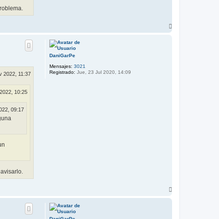
problema.
A
r
r
i
b
DaniGarPe
a
Mensajes:
3021
Registrado:
Jue, 23 Jul 2020, 14:09
v 2022, 11:37
 2022, 10:25
022, 09:17
lguna
un
avisarlo.
A
r
r
i
b
DaniGarPe