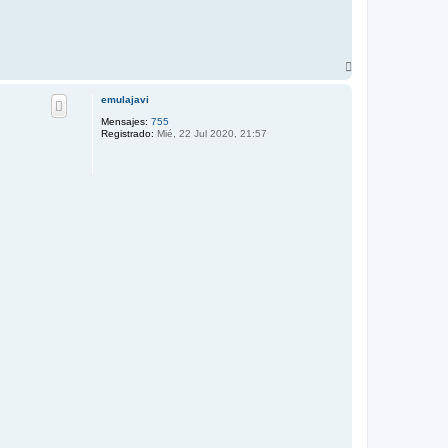
A
r
r
emulajavi
i
b
Mensajes:
755
a
Registrado:
Mié, 22 Jul 2020, 21:57