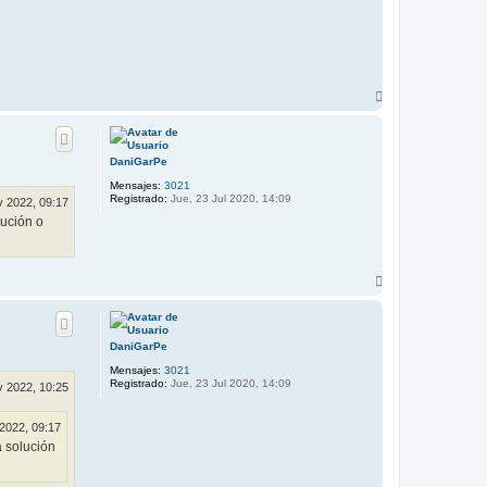
A
r
r
i
b
DaniGarPe
a
Mensajes:
3021
Registrado:
Jue, 23 Jul 2020, 14:09
v 2022, 09:17
lución o
A
r
r
i
b
DaniGarPe
a
Mensajes:
3021
Registrado:
Jue, 23 Jul 2020, 14:09
v 2022, 10:25
 2022, 09:17
a solución