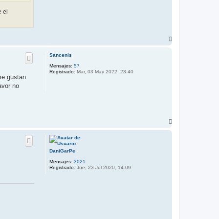
 el
A
r
r
Sancenis
i
b
Mensajes:
57
a
Registrado:
Mar, 03 May 2022, 23:40
me gustan
avor no
A
r
r
i
b
DaniGarPe
a
Mensajes:
3021
Registrado:
Jue, 23 Jul 2020, 14:09