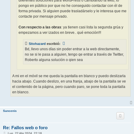
diferentes soluciones para WordPress o cambiando la web, lo
pongo en público por que no he conseguido contactar con él de
forma privada. Si alguien puede trasladárselo y le interesa que me
contacte por mensaje privado.
Con respecto a las obras
: ya tienen casi lista la segunda grúa y
empezamos a ver izados en breve.. qué emoción!!!
Sitohazard
escribió:
Bd, llevo unos días sin poder entrar a la web directamente,
no se si le pasa a alguien, tengo qe entrar a través de Twitter,
Roberto alguna solución o qien sea
A mi en el móvil se me queda la pantalla en blanco y puedo deslizarla
hacia abajo. Cuando deslizo, en una franja, abajo de la pantalla se ve
el contenido de la página, pero cuando paro, se pone toda la pantalla
en blanco.
Sancenis
Re: Fallos web o foro
M
Lun, 22 Abr 2024, 22:18