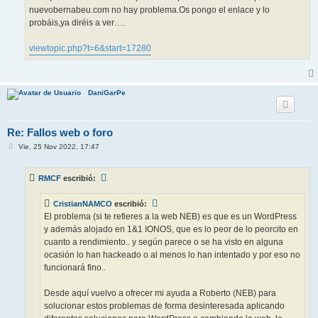
nuevobernabeu.com no hay problema.Os pongo el enlace y lo
probáis,ya diréis a ver….
viewtopic.php?t=6&start=17280
DaniGarPe
Re: Fallos web o foro
M
Vie, 25 Nov 2022, 17:47
e
n
s
RMCF
escribió:
a
j
e
CristianNAMCO
escribió:
El problema (si te refieres a la web NEB) es que es un WordPress
y además alojado en 1&1 IONOS, que es lo peor de lo peorcito en
cuanto a rendimiento.. y según parece o se ha visto en alguna
ocasión lo han hackeado o al menos lo han intentado y por eso no
funcionará fino..
Desde aquí vuelvo a ofrecer mi ayuda a Roberto (NEB) para
solucionar estos problemas de forma desinteresada aplicando