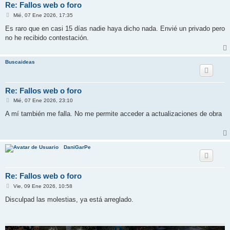
Re: Fallos web o foro
M
Mié, 07 Ene 2026, 17:35
e
n
Es raro que en casi 15 días nadie haya dicho nada. Envié un privado pero
s
no he recibido contestación.
a
j
e
Buscaideas
Re: Fallos web o foro
M
Mié, 07 Ene 2026, 23:10
e
n
A mí también me falla. No me permite acceder a actualizaciones de obra
s
a
j
e
DaniGarPe
Re: Fallos web o foro
M
Vie, 09 Ene 2026, 10:58
e
n
Disculpad las molestias, ya está arreglado.
s
a
j
e