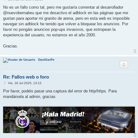
e
n
No es un fallo como tal, pero me gustaría comentar al desarrollador
s
@nuevobernabeu que me desactivo el adblock en las páginas que me
a
j
gustan para aportar mi granito de arena, pero en esta web es imposible
e
navegar sin adblock he tenido que volver a bloquear los anuncios. Por
favor no pongáis anuncios pop-ups invasivos, que estropean la
experiencia del usuario, no estamos en el año 2000.
Gracias.
DaniGarPe
Re: Fallos web o foro
M
Vie, 18 Jul 2025, 13:12
e
n
Por favor, podéis pasar una captura del error de http/https. Para
s
mandársela al admin, gracias.
a
j
e