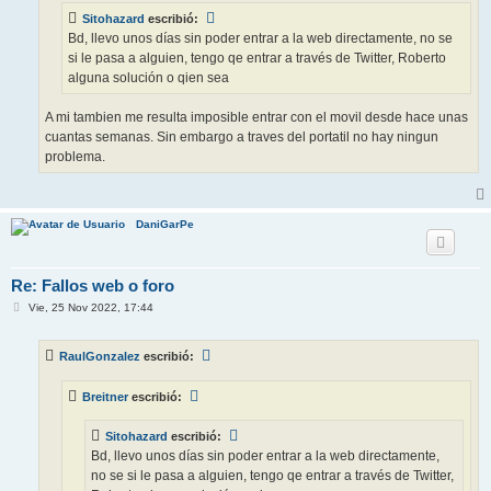
e
Sitohazard
escribió:
Bd, llevo unos días sin poder entrar a la web directamente, no se
si le pasa a alguien, tengo qe entrar a través de Twitter, Roberto
alguna solución o qien sea
A mi tambien me resulta imposible entrar con el movil desde hace unas
cuantas semanas. Sin embargo a traves del portatil no hay ningun
problema.
DaniGarPe
Re: Fallos web o foro
M
Vie, 25 Nov 2022, 17:44
e
n
s
RaulGonzalez
escribió:
a
j
e
Breitner
escribió:
Sitohazard
escribió:
Bd, llevo unos días sin poder entrar a la web directamente,
no se si le pasa a alguien, tengo qe entrar a través de Twitter,