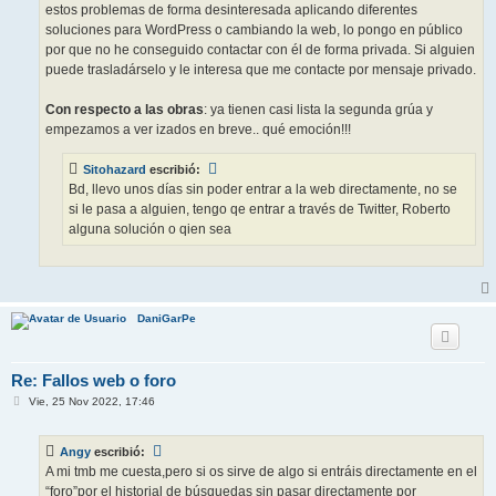
estos problemas de forma desinteresada aplicando diferentes
soluciones para WordPress o cambiando la web, lo pongo en público
por que no he conseguido contactar con él de forma privada. Si alguien
puede trasladárselo y le interesa que me contacte por mensaje privado.
Con respecto a las obras
: ya tienen casi lista la segunda grúa y
empezamos a ver izados en breve.. qué emoción!!!
Sitohazard
escribió:
Bd, llevo unos días sin poder entrar a la web directamente, no se
si le pasa a alguien, tengo qe entrar a través de Twitter, Roberto
alguna solución o qien sea
DaniGarPe
Re: Fallos web o foro
M
Vie, 25 Nov 2022, 17:46
e
n
s
Angy
escribió:
a
j
A mi tmb me cuesta,pero si os sirve de algo si entráis directamente en el
e
“foro”por el historial de búsquedas sin pasar directamente por