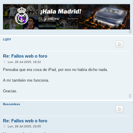
LQDY
Re: Fallos web o foro
M
Lun, 28 Jul 2025, 19:22
e
n
Pensaba que era cosa de iPad, por eso no había dicho nada.
s
a
j
A mí también me funciona.
e
Gracias.
Buscaideas
Re: Fallos web o foro
M
Lun, 28 Jul 2025, 23:05
e