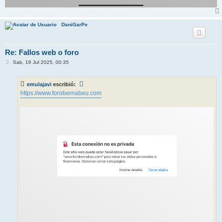
DaniGarPe
Re: Fallos web o foro
M
Sab, 19 Jul 2025, 00:35
e
n
s
emulajavi
escribió:
a
j
https://www.forobernabeu.com
e