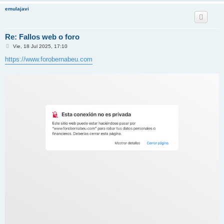
emulajavi
Re: Fallos web o foro
M
Vie, 18 Jul 2025, 17:10
e
n
https://www.forobernabeu.com
s
a
j
e