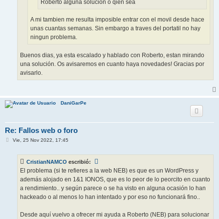
Roberto alguna solución o qien sea
A mi tambien me resulta imposible entrar con el movil desde hace
unas cuantas semanas. Sin embargo a traves del portatil no hay
ningun problema.
Buenos dias, ya esta escalado y hablado con Roberto, estan mirando
una solución. Os avisaremos en cuanto haya novedades! Gracias por
avisarlo.
DaniGarPe
Re: Fallos web o foro
M
Vie, 25 Nov 2022, 17:45
e
n
s
CristianNAMCO
escribió:
a
j
El problema (si te refieres a la web NEB) es que es un WordPress y
e
además alojado en 1&1 IONOS, que es lo peor de lo peorcito en cuanto
a rendimiento.. y según parece o se ha visto en alguna ocasión lo han
hackeado o al menos lo han intentado y por eso no funcionará fino..
Desde aquí vuelvo a ofrecer mi ayuda a Roberto (NEB) para solucionar