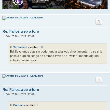
DaniGarPe
Re: Fallos web o foro
M
Vie, 25 Nov 2022, 17:41
e
n
s
Sitohazard
escribió:
a
j
Bd, llevo unos días sin poder entrar a la web directamente, no se si le
e
pasa a alguien, tengo qe entrar a través de Twitter, Roberto alguna
solución o qien sea
DaniGarPe
Re: Fallos web o foro
M
Vie, 25 Nov 2022, 17:42
e
n
s
Breitner
escribió:
a
j