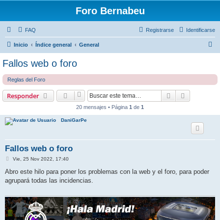
Foro Bernabeu
FAQ
Registrarse
Identificarse
B
Inicio
Índice general
General
u
Fallos web o foro
s
Reglas del Foro
c
a
Buscar
Búsqueda 
Responder
r
20 mensajes • Página
1
de
1
DaniGarPe
Fallos web o foro
M
Vie, 25 Nov 2022, 17:40
e
n
Abro este hilo para poner los problemas con la web y el foro, para poder
s
agrupará todas las incidencias.
a
j
e