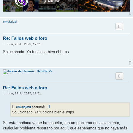
emulajavi
Re: Fallos web o foro
M
Lun, 28 Jul 2025, 17:21
e
n
Solucionado. Ya funciona bien el https
s
a
j
e
DaniGarPe
Re: Fallos web o foro
M
Lun, 28 Jul 2025, 18:51
e
n
s
emulajavi
escribió:
a
j
Solucionado. Ya funciona bien el https
e
Si, ésta mañana ya se ha resuelto, era un problema del alojamiento,
cualquier problema reportarlo por aquí, que esperemos que no haya más.