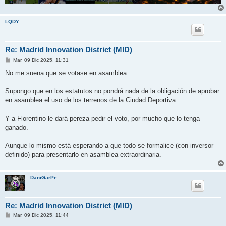
LQDY
Re: Madrid Innovation District (MID)
M
Mar, 09 Dic 2025, 11:31
e
n
No me suena que se votase en asamblea.
s
a
j
Supongo que en los estatutos no pondrá nada de la obligación de aprobar
e
en asamblea el uso de los terrenos de la Ciudad Deportiva.
Y a Florentino le dará pereza pedir el voto, por mucho que lo tenga
ganado.
Aunque lo mismo está esperando a que todo se formalice (con inversor
definido) para presentarlo en asamblea extraordinaria.
DaniGarPe
Re: Madrid Innovation District (MID)
M
Mar, 09 Dic 2025, 11:44
e