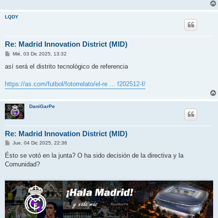
LQDY
Re: Madrid Innovation District (MID)
M
Mié, 03 Dic 2025, 13:32
e
n
así será el distrito tecnológico de referencia
s
a
j
https://as.com/futbol/fotorrelato/el-re ... f202512-f/
e
DaniGarPe
Re: Madrid Innovation District (MID)
M
Jue, 04 Dic 2025, 22:36
e
n
Ésto se votó en la junta? O ha sido decisión de la directiva y la
s
Comunidad?
a
j
e