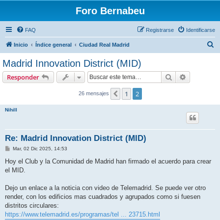
Foro Bernabeu
FAQ
Registrarse
Identificarse
B
Inicio
Índice general
Ciudad Real Madrid
u
Madrid Innovation District (MID)
s
Buscar
Búsqueda 
Responder
c
a
1
2
Anterior
26 mensajes
r
Nihill
Re: Madrid Innovation District (MID)
M
Mar, 02 Dic 2025, 14:53
e
n
Hoy el Club y la Comunidad de Madrid han firmado el acuerdo para crear
s
el MID.
a
j
e
Dejo un enlace a la noticia con video de Telemadrid. Se puede ver otro
render, con los edificios mas cuadrados y agrupados como si fuesen
distritos circulares:
https://www.telemadrid.es/programas/tel ... 23715.html