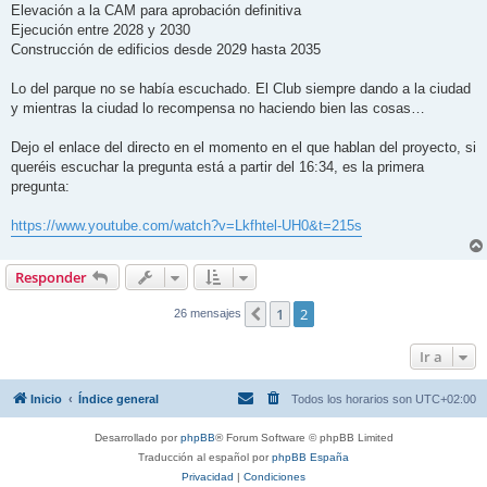
Elevación a la CAM para aprobación definitiva
Ejecución entre 2028 y 2030
Construcción de edificios desde 2029 hasta 2035
Lo del parque no se había escuchado. El Club siempre dando a la ciudad
y mientras la ciudad lo recompensa no haciendo bien las cosas…
Dejo el enlace del directo en el momento en el que hablan del proyecto, si
queréis escuchar la pregunta está a partir del 16:34, es la primera
pregunta:
https://www.youtube.com/watch?v=Lkfhtel-UH0&t=215s
Responder
1
2
Anterior
26 mensajes
Ir a
Inicio
Índice general
Todos los horarios son
UTC+02:00
Desarrollado por
phpBB
® Forum Software © phpBB Limited
Traducción al español por
phpBB España
Privacidad
|
Condiciones