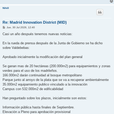
Nihill
Re: Madrid Innovation District (MID)
M
Jue, 30 Jul 2026, 12:40
e
n
Casi un año después tenemos nuevas noticias:
s
a
j
En la rueda de prensa después de la Junta de Gobierno se ha dicho
e
sobre Valdebebas:
Aprobado inicialmente la modificación del plan general
Se ganan mas de 20 hectáreas (200.000m2) para equipamientos y zonas
verdes para el uso de los madrileños.
166.000m2 darán continuidad al bosque metropolitano
Parque junto al arroyo de la plata que se va a recuperar ambientalmente
35.000m2 equipamiento publico vinculado a la innovación
Campus con 532.000m2 de edificabilidad
Han preguntado sobre los plazos, inicialmente son estos:
Información pública hasta finales de Septiembre.
Elevación a Pleno para aprobación provisional