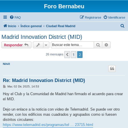
Foro Bernabeu
FAQ
Registrarse
Identificarse
B
Inicio
Índice general
Ciudad Real Madrid
u
Madrid Innovation District (MID)
s
Buscar
Búsqueda 
Responder
c
a
1
2
Anterior
26 mensajes
r
Nihill
Re: Madrid Innovation District (MID)
M
Mar, 02 Dic 2025, 14:53
e
n
Hoy el Club y la Comunidad de Madrid han firmado el acuerdo para crear
s
el MID.
a
j
e
Dejo un enlace a la noticia con video de Telemadrid. Se puede ver otro
render, con los edificios mas cuadrados y agrupados como si fuesen
distritos circulares:
https://www.telemadrid.es/programas/tel ... 23715.html