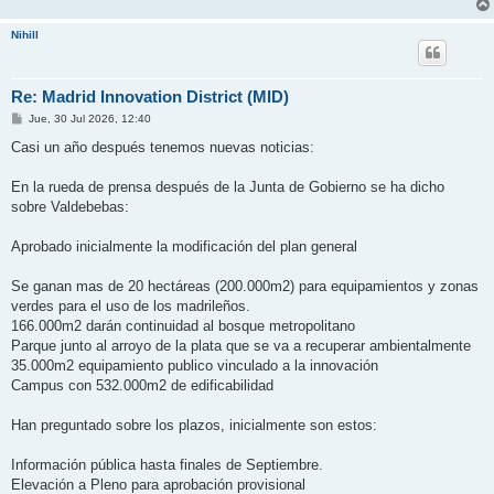
Nihill
Re: Madrid Innovation District (MID)
M
Jue, 30 Jul 2026, 12:40
e
n
Casi un año después tenemos nuevas noticias:
s
a
j
En la rueda de prensa después de la Junta de Gobierno se ha dicho
e
sobre Valdebebas:
Aprobado inicialmente la modificación del plan general
Se ganan mas de 20 hectáreas (200.000m2) para equipamientos y zonas
verdes para el uso de los madrileños.
166.000m2 darán continuidad al bosque metropolitano
Parque junto al arroyo de la plata que se va a recuperar ambientalmente
35.000m2 equipamiento publico vinculado a la innovación
Campus con 532.000m2 de edificabilidad
Han preguntado sobre los plazos, inicialmente son estos:
Información pública hasta finales de Septiembre.
Elevación a Pleno para aprobación provisional