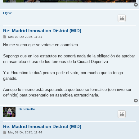
LQDY
Re: Madrid Innovation District (MID)
M
Mar, 09 Dic 2025, 11:31
e
n
No me suena que se votase en asamblea.
s
a
j
Supongo que en los estatutos no pondrá nada de la obligación de aprobar
e
en asamblea el uso de los terrenos de la Ciudad Deportiva.
Y a Florentino le dará pereza pedir el voto, por mucho que lo tenga
ganado.
Aunque lo mismo está esperando a que todo se formalice (con inversor
definido) para presentarlo en asamblea extraordinaria.
DaniGarPe
Re: Madrid Innovation District (MID)
M
Mar, 09 Dic 2025, 11:44
e