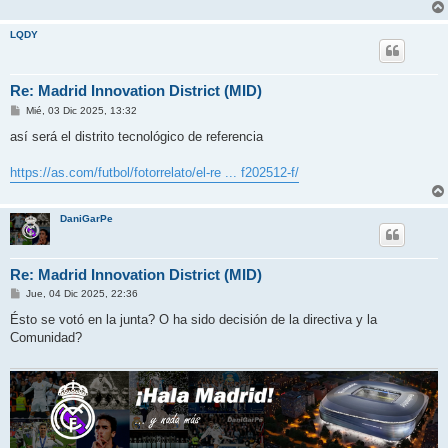
LQDY
Re: Madrid Innovation District (MID)
M
Mié, 03 Dic 2025, 13:32
e
n
así será el distrito tecnológico de referencia
s
a
j
https://as.com/futbol/fotorrelato/el-re ... f202512-f/
e
DaniGarPe
Re: Madrid Innovation District (MID)
M
Jue, 04 Dic 2025, 22:36
e
n
Ésto se votó en la junta? O ha sido decisión de la directiva y la
s
Comunidad?
a
j
e