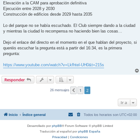
Elevación a la CAM para aprobación definitiva
Ejecución entre 2028 y 2030
Construcción de edificios desde 2029 hasta 2035
Lo del parque no se había escuchado. El Club siempre dando a la ciudad
y mientras la ciudad lo recompensa no haciendo bien las cosas…
Dejo el enlace del directo en el momento en el que hablan del proyecto, si
queréis escuchar la pregunta está a partir del 16:34, es la primera
pregunta:
https://www.youtube.com/watch?v=Lkfhtel-UH0&t=215s
Responder
1
2
Anterior
26 mensajes
Ir a
Inicio
Índice general
Todos los horarios son
UTC+02:00
Desarrollado por
phpBB
® Forum Software © phpBB Limited
Traducción al español por
phpBB España
Privacidad
|
Condiciones