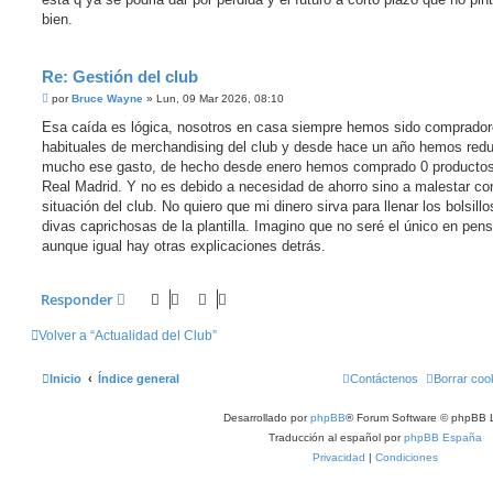
bien.
Re: Gestión del club
M
por
Bruce Wayne
»
Lun, 09 Mar 2026, 08:10
e
n
Esa caída es lógica, nosotros en casa siempre hemos sido comprado
s
habituales de merchandising del club y desde hace un año hemos red
a
j
mucho ese gasto, de hecho desde enero hemos comprado 0 productos
e
Real Madrid. Y no es debido a necesidad de ahorro sino a malestar co
situación del club. No quiero que mi dinero sirva para llenar los bolsillo
divas caprichosas de la plantilla. Imagino que no seré el único en pens
aunque igual hay otras explicaciones detrás.
Responder
Volver a “Actualidad del Club”
Inicio
Índice general
Contáctenos
Borrar coo
Desarrollado por
phpBB
® Forum Software © phpBB L
Traducción al español por
phpBB España
Privacidad
|
Condiciones