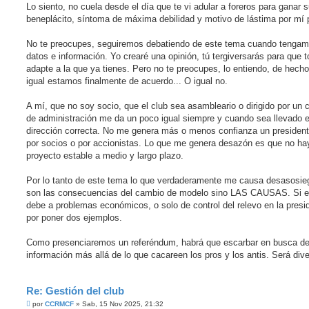
Lo siento, no cuela desde el día que te vi adular a foreros para ganar 
beneplácito, síntoma de máxima debilidad y motivo de lástima por mí 
No te preocupes, seguiremos debatiendo de este tema cuando tenga
datos e información. Yo crearé una opinión, tú tergiversarás para que 
adapte a la que ya tienes. Pero no te preocupes, lo entiendo, de hech
igual estamos finalmente de acuerdo... O igual no.
A mí, que no soy socio, que el club sea asambleario o dirigido por un 
de administración me da un poco igual siempre y cuando sea llevado e
dirección correcta. No me genera más o menos confianza un president
por socios o por accionistas. Lo que me genera desazón es que no ha
proyecto estable a medio y largo plazo.
Por lo tanto de este tema lo que verdaderamente me causa desasosie
son las consecuencias del cambio de modelo sino LAS CAUSAS. Si e
debe a problemas económicos, o solo de control del relevo en la presi
por poner dos ejemplos.
Como presenciaremos un referéndum, habrá que escarbar en busca d
información más allá de lo que cacareen los pros y los antis. Será dive
Re: Gestión del club
M
por
CCRMCF
»
Sab, 15 Nov 2025, 21:32