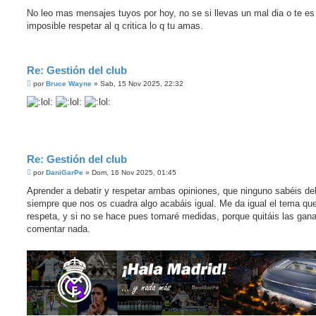
e
n
No leo mas mensajes tuyos por hoy, no se si llevas un mal dia o te es
s
imposible respetar al q critica lo q tu amas.
a
j
e
Re: Gestión del club
M
por
Bruce Wayne
»
Sab, 15 Nov 2025, 22:32
e
n
s
a
j
e
Re: Gestión del club
M
por
DaniGarPe
»
Dom, 16 Nov 2025, 01:45
e
n
Aprender a debatir y respetar ambas opiniones, que ninguno sabéis deb
s
siempre que nos os cuadra algo acabáis igual. Me da igual el tema qu
a
j
respeta, y si no se hace pues tomaré medidas, porque quitáis las gan
e
comentar nada.