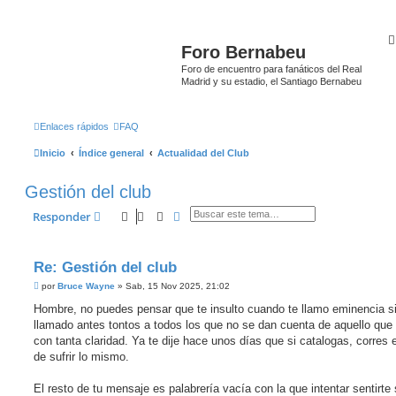
Foro Bernabeu
Foro de encuentro para fanáticos del Real
Madrid y su estadio, el Santiago Bernabeu
Enlaces rápidos
FAQ
Inicio
Índice general
Actualidad del Club
Gestión del club
Buscar
Búsqueda avanzada
Responder
Re: Gestión del club
M
por
Bruce Wayne
»
Sab, 15 Nov 2025, 21:02
e
n
Hombre, no puedes pensar que te insulto cuando te llamo eminencia si
s
llamado antes tontos a todos los que no se dan cuenta de aquello que
a
j
con tanta claridad. Ya te dije hace unos días que si catalogas, corres e
e
de sufrir lo mismo.
El resto de tu mensaje es palabrería vacía con la que intentar sentirte 