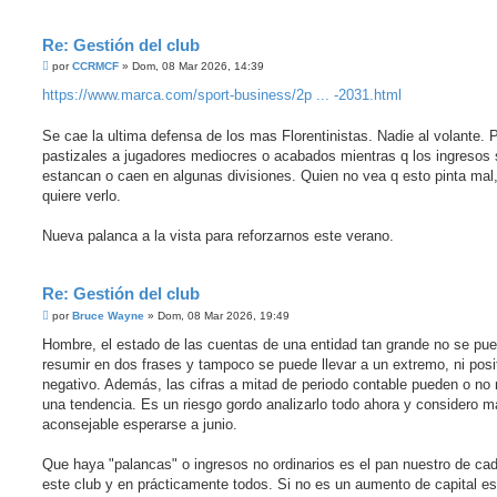
Re: Gestión del club
M
por
CCRMCF
»
Dom, 08 Mar 2026, 14:39
e
n
https://www.marca.com/sport-business/2p ... -2031.html
s
a
j
Se cae la ultima defensa de los mas Florentinistas. Nadie al volante.
e
pastizales a jugadores mediocres o acabados mientras q los ingresos 
estancan o caen en algunas divisiones. Quien no vea q esto pinta mal
quiere verlo.
Nueva palanca a la vista para reforzarnos este verano.
Re: Gestión del club
M
por
Bruce Wayne
»
Dom, 08 Mar 2026, 19:49
e
n
Hombre, el estado de las cuentas de una entidad tan grande no se pu
s
resumir en dos frases y tampoco se puede llevar a un extremo, ni posit
a
j
negativo. Además, las cifras a mitad de periodo contable pueden o no
e
una tendencia. Es un riesgo gordo analizarlo todo ahora y considero 
aconsejable esperarse a junio.
Que haya "palancas" o ingresos no ordinarios es el pan nuestro de ca
este club y en prácticamente todos. Si no es un aumento de capital e