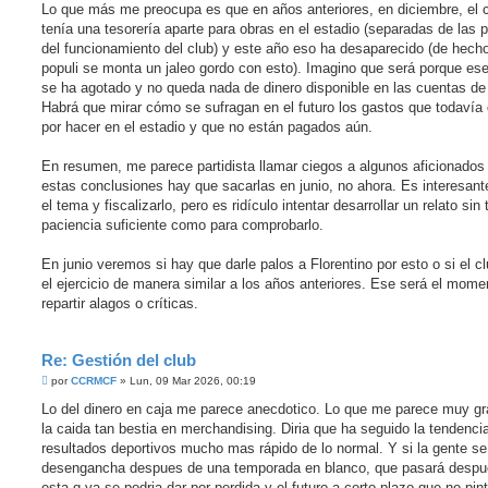
Lo que más me preocupa es que en años anteriores, en diciembre, el 
tenía una tesorería aparte para obras en el estadio (separadas de las 
del funcionamiento del club) y este año eso ha desaparecido (de hech
populi se monta un jaleo gordo con esto). Imagino que será porque ese
se ha agotado y no queda nada de dinero disponible en las cuentas de 
Habrá que mirar cómo se sufragan en el futuro los gastos que todavía
por hacer en el estadio y que no están pagados aún.
En resumen, me parece partidista llamar ciegos a algunos aficionado
estas conclusiones hay que sacarlas en junio, no ahora. Es interesant
el tema y fiscalizarlo, pero es ridículo intentar desarrollar un relato sin 
paciencia suficiente como para comprobarlo.
En junio veremos si hay que darle palos a Florentino por esto o si el cl
el ejercicio de manera similar a los años anteriores. Ese será el mome
repartir alagos o críticas.
Re: Gestión del club
M
por
CCRMCF
»
Lun, 09 Mar 2026, 00:19
e
n
Lo del dinero en caja me parece anecdotico. Lo que me parece muy g
s
la caida tan bestia en merchandising. Diria que ha seguido la tendenci
a
j
resultados deportivos mucho mas rápido de lo normal. Y si la gente se
e
desengancha despues de una temporada en blanco, que pasará despu
esta q ya se podria dar por perdida y el futuro a corto plazo que no pin