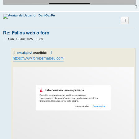
DaniGarPe
Re: Fallos web o foro
M
Sab, 19 Jul 2025, 00:35
e
n
s
emulajavi
escribió:
a
j
https://www.forobernabeu.com
e