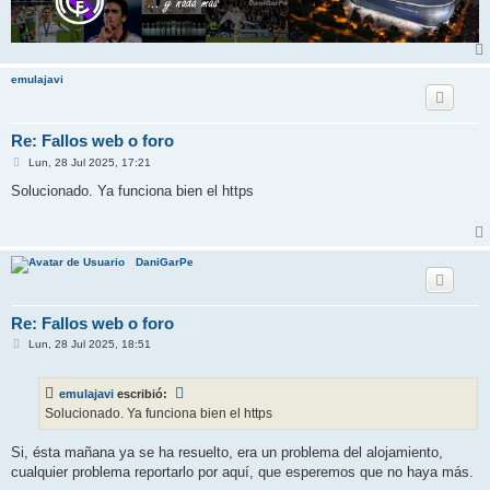
emulajavi
Re: Fallos web o foro
M
Lun, 28 Jul 2025, 17:21
e
n
Solucionado. Ya funciona bien el https
s
a
j
e
DaniGarPe
Re: Fallos web o foro
M
Lun, 28 Jul 2025, 18:51
e
n
s
emulajavi
escribió:
a
j
Solucionado. Ya funciona bien el https
e
Si, ésta mañana ya se ha resuelto, era un problema del alojamiento,
cualquier problema reportarlo por aquí, que esperemos que no haya más.