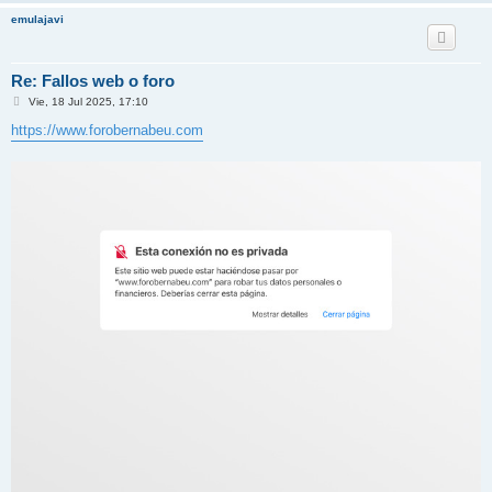
emulajavi
Re: Fallos web o foro
M
Vie, 18 Jul 2025, 17:10
e
n
https://www.forobernabeu.com
s
a
j
e