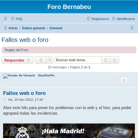
Foro Bernabeu
FAQ
Registrarse
Identificarse
B
Inicio
Índice general
General
u
Fallos web o foro
s
Reglas del Foro
c
a
Buscar
Búsqueda 
Responder
r
20 mensajes • Página
1
de
1
DaniGarPe
Fallos web o foro
M
Vie, 25 Nov 2022, 17:40
e
n
Abro este hilo para poner los problemas con la web y el foro, para poder
s
agrupará todas las incidencias.
a
j
e