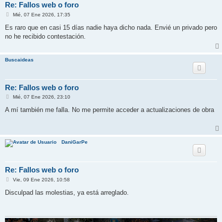
Re: Fallos web o foro
M
Mié, 07 Ene 2026, 17:35
e
n
Es raro que en casi 15 días nadie haya dicho nada. Envié un privado pero
s
no he recibido contestación.
a
j
e
Buscaideas
Re: Fallos web o foro
M
Mié, 07 Ene 2026, 23:10
e
n
A mí también me falla. No me permite acceder a actualizaciones de obra
s
a
j
e
DaniGarPe
Re: Fallos web o foro
M
Vie, 09 Ene 2026, 10:58
e
n
Disculpad las molestias, ya está arreglado.
s
a
j
e