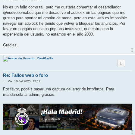
e
n
No es un fallo como tal, pero me gustaría comentar al desarrollador
s
@nuevobernabeu que me desactivo el adblock en las páginas que me
a
j
gustan para aportar mi granito de arena, pero en esta web es imposible
e
navegar sin adblock he tenido que volver a bloquear los anuncios. Por
favor no pongáis anuncios pop-ups invasivos, que estropean la
experiencia del usuario, no estamos en el año 2000.
Gracias.
DaniGarPe
Re: Fallos web o foro
M
Vie, 18 Jul 2025, 13:12
e
n
Por favor, podéis pasar una captura del error de http/https. Para
s
mandársela al admin, gracias.
a
j
e