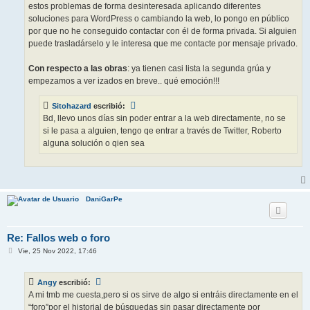
estos problemas de forma desinteresada aplicando diferentes
soluciones para WordPress o cambiando la web, lo pongo en público
por que no he conseguido contactar con él de forma privada. Si alguien
puede trasladárselo y le interesa que me contacte por mensaje privado.
Con respecto a las obras
: ya tienen casi lista la segunda grúa y
empezamos a ver izados en breve.. qué emoción!!!
Sitohazard
escribió:
Bd, llevo unos días sin poder entrar a la web directamente, no se
si le pasa a alguien, tengo qe entrar a través de Twitter, Roberto
alguna solución o qien sea
DaniGarPe
Re: Fallos web o foro
M
Vie, 25 Nov 2022, 17:46
e
n
s
Angy
escribió:
a
j
A mi tmb me cuesta,pero si os sirve de algo si entráis directamente en el
e
“foro”por el historial de búsquedas sin pasar directamente por