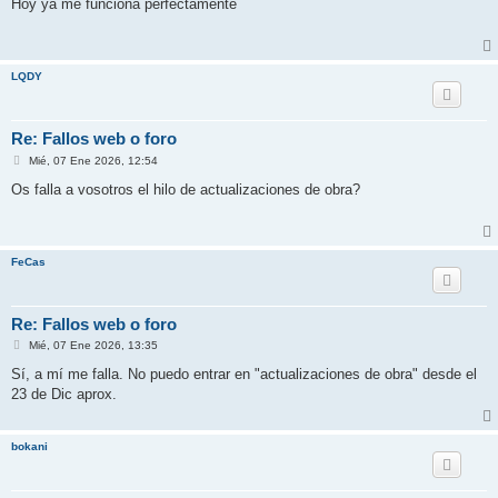
n
Hoy ya me funciona perfectamente
s
a
j
e
LQDY
Re: Fallos web o foro
M
Mié, 07 Ene 2026, 12:54
e
n
Os falla a vosotros el hilo de actualizaciones de obra?
s
a
j
e
FeCas
Re: Fallos web o foro
M
Mié, 07 Ene 2026, 13:35
e
n
Sí, a mí me falla. No puedo entrar en "actualizaciones de obra" desde el
s
23 de Dic aprox.
a
j
e
bokani