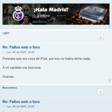
LQDY
Re: Fallos web o foro
M
Lun, 28 Jul 2025, 19:22
e
n
Pensaba que era cosa de iPad, por eso no había dicho nada.
s
a
j
A mí también me funciona.
e
Gracias.
Buscaideas
Re: Fallos web o foro
M
Lun, 28 Jul 2025, 23:05
e