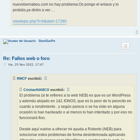
nuevobernabeu.com no hay problema.Os pongo el enlace y lo
probáis,ya diréis a ver….
viewtopic.php?t=6&start=17280
DaniGarPe
Re: Fallos web o foro
M
Vie, 25 Nov 2022, 17:47
e
n
s
RMCF
escribió:
a
j
e
CristianNAMCO
escribió:
El problema (si te refieres a la web NEB) es que es un WordPress
y además alojado en 1&1 IONOS, que es lo peor de lo peorcito en
cuanto a rendimiento.. y según parece o se ha visto en alguna
ocasión lo han hackeado o al menos lo han intentado y por eso no
funcionará fino..
Desde aquí vuelvo a ofrecer mi ayuda a Roberto (NEB) para
solucionar estos problemas de forma desinteresada aplicando