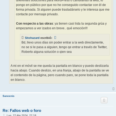
diferentes soluciones para WordPress o cambiando la web, lo
pongo en público por que no he conseguido contactar con él de
forma privada. Si alguien puede trasladárselo y le interesa que me
contacte por mensaje privado.
Con respecto a las obras
: ya tienen casi lista la segunda grúa y
empezamos a ver izados en breve.. qué emoción!!!
Sitohazard
escribió:
Bd, llevo unos días sin poder entrar a la web directamente,
no se si le pasa a alguien, tengo qe entrar a través de Twitter,
Roberto alguna solución o qien sea
A mi en el móvil se me queda la pantalla en blanco y puedo deslizarla
hacia abajo. Cuando deslizo, en una franja, abajo de la pantalla se ve
el contenido de la página, pero cuando paro, se pone toda la pantalla
en blanco.
Sancenis
Re: Fallos web o foro
M
Lun, 22 Abr 2024, 22:18