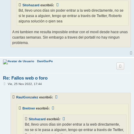
e
Sitohazard
escribió:
Bd, llevo unos días sin poder entrar a la web directamente, no se
si le pasa a alguien, tengo qe entrar a través de Twitter, Roberto
alguna solución o qien sea
A mi tambien me resulta imposible entrar con el movil desde hace unas
cuantas semanas. Sin embargo a traves del portatil no hay ningun
problema.
DaniGarPe
Re: Fallos web o foro
M
Vie, 25 Nov 2022, 17:44
e
n
s
RaulGonzalez
escribió:
a
j
e
Breitner
escribió:
Sitohazard
escribió:
Bd, llevo unos días sin poder entrar a la web directamente,
no se si le pasa a alguien, tengo qe entrar a través de Twitter,