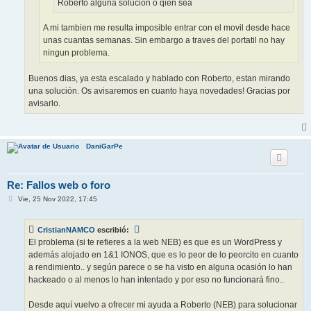
Roberto alguna solución o qien sea
A mi tambien me resulta imposible entrar con el movil desde hace
unas cuantas semanas. Sin embargo a traves del portatil no hay
ningun problema.
Buenos dias, ya esta escalado y hablado con Roberto, estan mirando
una solución. Os avisaremos en cuanto haya novedades! Gracias por
avisarlo.
DaniGarPe
Re: Fallos web o foro
M
Vie, 25 Nov 2022, 17:45
e
n
s
CristianNAMCO
escribió:
a
j
El problema (si te refieres a la web NEB) es que es un WordPress y
e
además alojado en 1&1 IONOS, que es lo peor de lo peorcito en cuanto
a rendimiento.. y según parece o se ha visto en alguna ocasión lo han
hackeado o al menos lo han intentado y por eso no funcionará fino..
Desde aquí vuelvo a ofrecer mi ayuda a Roberto (NEB) para solucionar