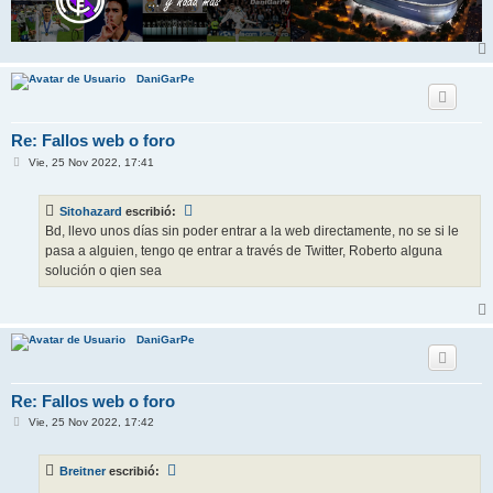
DaniGarPe
Re: Fallos web o foro
M
Vie, 25 Nov 2022, 17:41
e
n
s
Sitohazard
escribió:
a
j
Bd, llevo unos días sin poder entrar a la web directamente, no se si le
e
pasa a alguien, tengo qe entrar a través de Twitter, Roberto alguna
solución o qien sea
DaniGarPe
Re: Fallos web o foro
M
Vie, 25 Nov 2022, 17:42
e
n
s
Breitner
escribió:
a
j