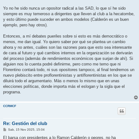
Yo no he sido nunca un opositor radical a las SAD, lo que sí he sido
siempre es muy temeroso a dirigentes que lleven al club a la hecatombe,
y esto último puede suceder en ambos modelos (Calderón es un buen
ejemplo, pero hay otros).
Entonces, a mí debates pueriles sobre si esto es más democrático o
menos, me dan igual. Yo quiero saber por qué se plantea un cambio
ahora y no antes, cuáles son las razones para que esto sea interesante
de cara al futuro y qué cambios internos en la organización se derivarán
del proceso (además de rendimientos económicos que surjan de ahí). Si
alguien nos lo cuenta podré definirme, pero como me temo que ni
Florentino contará todo, ni sus opositores tampoco, al final tendremos un
nuevo plebiscito entre proflorentinistas y antiflorentinistas en los que se
diluirá todo el argumentario. Más o menos lo mismo que en unas
elecciones políticas, donde importa más el eslogan y la sigla que el
programa.
CCRMCF
Re: Gestión del club
M
Sab, 15 Nov 2025, 15:04
e
n
El barsa con presidentes a lo Ramon Calderón o peores, no ha