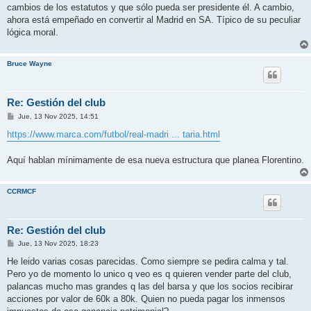
cambios de los estatutos y que sólo pueda ser presidente él. A cambio,
ahora está empeñado en convertir al Madrid en SA. Típico de su peculiar
lógica moral.
Bruce Wayne
Re: Gestión del club
M
Jue, 13 Nov 2025, 14:51
e
n
https://www.marca.com/futbol/real-madri ... taria.html
s
a
j
Aquí hablan mínimamente de esa nueva estructura que planea Florentino.
e
CCRMCF
Re: Gestión del club
M
Jue, 13 Nov 2025, 18:23
e
n
He leido varias cosas parecidas. Como siempre se pedira calma y tal.
s
Pero yo de momento lo unico q veo es q quieren vender parte del club,
a
j
palancas mucho mas grandes q las del barsa y que los socios recibirar
e
acciones por valor de 60k a 80k. Quien no pueda pagar los inmensos