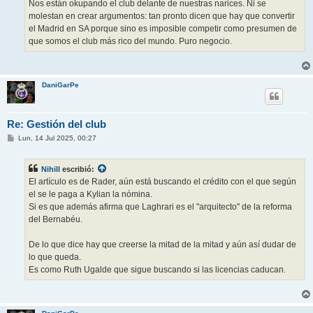
Nos están okupando el club delante de nuestras narices. Ni se
molestan en crear argumentos: tan pronto dicen que hay que convertir
el Madrid en SA porque sino es imposible competir como presumen de
que somos el club más rico del mundo. Puro negocio.
DaniGarPe
Re: Gestión del club
M
Lun, 14 Jul 2025, 00:27
e
n
s
Nihill
escribió:
a
j
El artículo es de Rader, aún está buscando el crédito con el que según
e
el se le paga a Kylian la nómina.
Si es que además afirma que Laghrari es el "arquitecto" de la reforma
del Bernabéu.
De lo que dice hay que creerse la mitad de la mitad y aún así dudar de
lo que queda.
Es como Ruth Ugalde que sigue buscando si las licencias caducan.