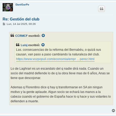
DaniGarPe
Re: Gestión del club
M
Lun, 14 Jul 2025, 00:26
e
n
s
CCRMCF
escribió:
a
j
e
Luisj
escribió:
Las. consecuencias de la reforma del Bernabéu, o quizá sus
causan, van paso a paso cambiando la naturaleza del club.
https://www.vozpopuli.com/economia/empr ... perez.html
Lo de Laghrari es un escandalo del q nadie dirá nada. Cuando un
socio del madrid defiende lo de q la obra lleve mas de 6 años, Anas se
tiene que descojonar.
Ademas q Florentino dice q hay q transformarse en SA sin ningun
motivo y la gente aplaude. Algun socio se echará las manos a la
cabeza cuando el gobierno de España hace lo q hace y sus votantes lo
defienden a muerte.