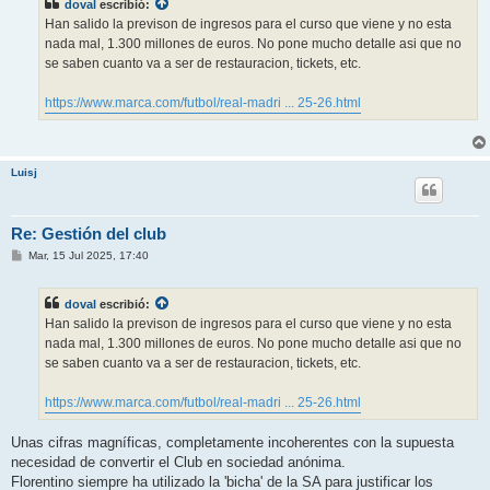
doval
escribió:
a
j
Han salido la previson de ingresos para el curso que viene y no esta
e
nada mal, 1.300 millones de euros. No pone mucho detalle asi que no
se saben cuanto va a ser de restauracion, tickets, etc.
https://www.marca.com/futbol/real-madri ... 25-26.html
Luisj
Re: Gestión del club
M
Mar, 15 Jul 2025, 17:40
e
n
s
doval
escribió:
a
j
Han salido la previson de ingresos para el curso que viene y no esta
e
nada mal, 1.300 millones de euros. No pone mucho detalle asi que no
se saben cuanto va a ser de restauracion, tickets, etc.
https://www.marca.com/futbol/real-madri ... 25-26.html
Unas cifras magníficas, completamente incoherentes con la supuesta
necesidad de convertir el Club en sociedad anónima.
Florentino siempre ha utilizado la 'bicha' de la SA para justificar los