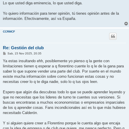
n
Lo que usted diga eminencia, lo que usted diga.
s
a
j
Yo quiero información para tener opinión, tú tienes opinión antes de la
e
información. Efectivamente, así va España.
CCRMCF
Re: Gestión del club
M
Sab, 15 Nov 2025, 20:35
e
n
Ya estas insultando ehh, posiblemente yo pienso q la gente con
s
limitaciones tienen q esperar a q florentino cuente lo q le de la gana para
a
j
saber lo que supone vender una parte del club. Por suerte en el mundo
e
existe mucha información sobre como funcionan estas cosas y no
necesitas creer lo q te diga nadie, solo lo q tus ojos leen.
Espero que algún dia descubras todo lo que se puede aprender leyendo y
que no necesitas que los lideres de turno te cuentes sus versiones. Si
buscas encontraras a muchos econonomistas o empresarios imparciales
de los q aprender cosas. Fans incondicionales así es lo que más hubiese
necesitado Calderón.
Y si alguien quiere creer a Florentino porque le cuenta algo que encaja
con la idea de empresa o de club que quiere, me parece perfecto. Pero q