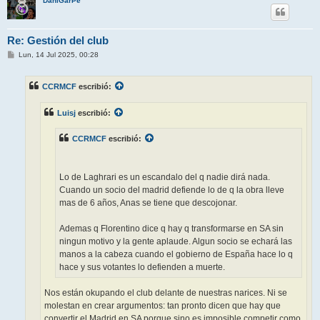
DaniGarPe
Re: Gestión del club
M
Lun, 14 Jul 2025, 00:28
e
n
s
CCRMCF
escribió:
a
j
e
Luisj
escribió:
CCRMCF
escribió:
Lo de Laghrari es un escandalo del q nadie dirá nada.
Cuando un socio del madrid defiende lo de q la obra lleve
mas de 6 años, Anas se tiene que descojonar.
Ademas q Florentino dice q hay q transformarse en SA sin
ningun motivo y la gente aplaude. Algun socio se echará las
manos a la cabeza cuando el gobierno de España hace lo q
hace y sus votantes lo defienden a muerte.
Nos están okupando el club delante de nuestras narices. Ni se
molestan en crear argumentos: tan pronto dicen que hay que
convertir el Madrid en SA porque sino es imposible competir como