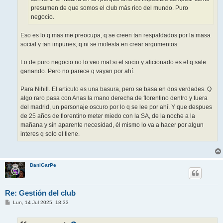
presumen de que somos el club más rico del mundo. Puro
negocio.
Eso es lo q mas me preocupa, q se creen tan respaldados por la masa
social y tan impunes, q ni se molesta en crear argumentos.
Lo de puro negocio no lo veo mal si el socio y aficionado es el q sale
ganando. Pero no parece q vayan por ahí.
Para Nihill. El articulo es una basura, pero se basa en dos verdades. Q
algo raro pasa con Anas la mano derecha de florentino dentro y fuera
del madrid, un personaje oscuro por lo q se lee por ahí. Y que despues
de 25 años de florentino meter miedo con la SA, de la noche a la
mañana y sin aparente necesidad, él mismo lo va a hacer por algun
interes q solo el tiene.
DaniGarPe
Re: Gestión del club
M
Lun, 14 Jul 2025, 18:33
e
n
s