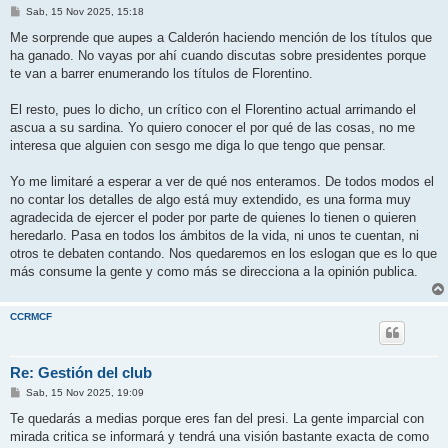
M
Sab, 15 Nov 2025, 15:18
e
n
Me sorprende que aupes a Calderón haciendo mención de los títulos que
s
ha ganado. No vayas por ahí cuando discutas sobre presidentes porque
a
j
te van a barrer enumerando los títulos de Florentino.
e
El resto, pues lo dicho, un crítico con el Florentino actual arrimando el
ascua a su sardina. Yo quiero conocer el por qué de las cosas, no me
interesa que alguien con sesgo me diga lo que tengo que pensar.
Yo me limitaré a esperar a ver de qué nos enteramos. De todos modos el
no contar los detalles de algo está muy extendido, es una forma muy
agradecida de ejercer el poder por parte de quienes lo tienen o quieren
heredarlo. Pasa en todos los ámbitos de la vida, ni unos te cuentan, ni
otros te debaten contando. Nos quedaremos en los eslogan que es lo que
más consume la gente y como más se direcciona a la opinión publica.
CCRMCF
Re: Gestión del club
M
Sab, 15 Nov 2025, 19:09
e
n
Te quedarás a medias porque eres fan del presi. La gente imparcial con
s
mirada critica se informará y tendrá una visión bastante exacta de como
a