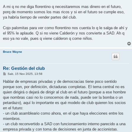
A mi q no me diga florentino q necesitaremos mas dinero en el futuro,
porq de momento somos los mas ricos y si en el futuro se cumple eso,
ya habría tiempo de vender partes del club.
Cojo palomitas para ver como florentino nos cuenta lo q le salga de ahí y
el 95% le aplaude. Q si no viene Calderón y nos convierte a SAD. Ah q
eso ya no vale, pues q viene calderon q come niños.
Bruce Wayne
Re: Gestión del club
M
Sab, 15 Nov 2025, 13:58
e
n
Hablar de empresas privadas y de democracias tiene poco sentido
s
porque son, por definición, dictaduras completas. El tema central no es
a
j
quien dirigirá o dejará de dirigir al club en el futuro (porque a ese hombre
e
que nombras casi no lo conocemos de nada, puede ser la bomba o un
petardazo), aquí lo importante es qué modelo de club quieren los socios
en el futuro:
- un club asambleario como ahora, en el que haya elecciones entre los
miembros.
- un club reconvertido a SAD con funcionamiento interno parecido a una
empresa privada y con toma de decisiones en junta de accionistas.