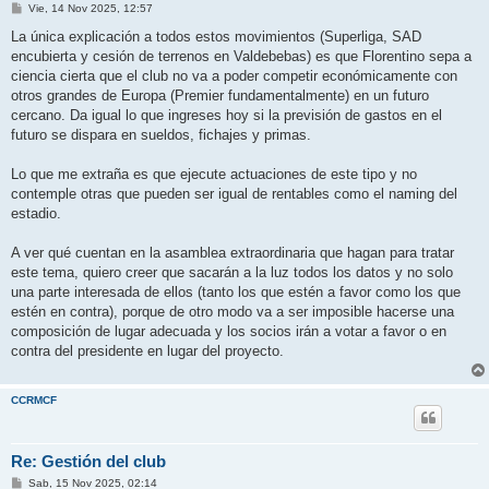
M
Vie, 14 Nov 2025, 12:57
e
n
La única explicación a todos estos movimientos (Superliga, SAD
s
encubierta y cesión de terrenos en Valdebebas) es que Florentino sepa a
a
j
ciencia cierta que el club no va a poder competir económicamente con
e
otros grandes de Europa (Premier fundamentalmente) en un futuro
cercano. Da igual lo que ingreses hoy si la previsión de gastos en el
futuro se dispara en sueldos, fichajes y primas.
Lo que me extraña es que ejecute actuaciones de este tipo y no
contemple otras que pueden ser igual de rentables como el naming del
estadio.
A ver qué cuentan en la asamblea extraordinaria que hagan para tratar
este tema, quiero creer que sacarán a la luz todos los datos y no solo
una parte interesada de ellos (tanto los que estén a favor como los que
estén en contra), porque de otro modo va a ser imposible hacerse una
composición de lugar adecuada y los socios irán a votar a favor o en
contra del presidente en lugar del proyecto.
CCRMCF
Re: Gestión del club
M
Sab, 15 Nov 2025, 02:14