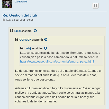
DaniGarPe
Re: Gestión del club
M
Lun, 14 Jul 2025, 00:26
e
n
s
Luisj
escribió:
a
j
e
CCRMCF
escribió:
Luisj
escribió:
Las. consecuencias de la reforma del Bernabéu, o quizá sus
causan, van paso a paso cambiando la naturaleza del club.
https://www.vozpopuli.com/economia/empr ... perez.html
Lo de Laghrari es un escandalo del q nadie dirá nada. Cuando un
socio del madrid defiende lo de q la obra lleve mas de 6 años,
Anas se tiene que descojonar.
Ademas q Florentino dice q hay q transformarse en SA sin ningun
motivo y la gente aplaude. Algun socio se echará las manos a la
cabeza cuando el gobierno de España hace lo q hace y sus
votantes lo defienden a muerte.