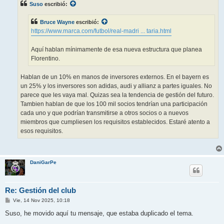
Suso
escribió:
a
j
e
Bruce Wayne
escribió:
https://www.marca.com/futbol/real-madri ... taria.html
Aquí hablan mínimamente de esa nueva estructura que planea
Florentino.
Hablan de un 10% en manos de inversores externos. En el bayern es
un 25% y los inversores son adidas, audi y allianz a partes iguales. No
parece que les vaya mal. Quizas sea la tendencia de gestión del futuro.
Tambien hablan de que los 100 mil socios tendrían una participación
cada uno y que podrían transmitirse a otros socios o a nuevos
miembros que cumpliesen los requisitos establecidos. Estaré atento a
esos requisitos.
DaniGarPe
Re: Gestión del club
M
Vie, 14 Nov 2025, 10:18
e
n
Suso, he movido aquí tu mensaje, que estaba duplicado el tema.
s
a