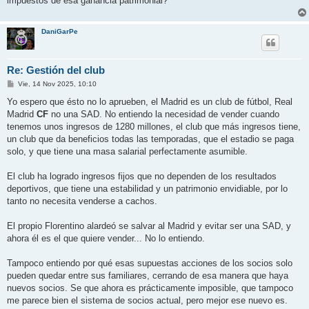
impuestos de esa ganancia patrimonial?
DaniGarPe
Re: Gestión del club
M
Vie, 14 Nov 2025, 10:10
e
n
Yo espero que ésto no lo aprueben, el Madrid es un club de fútbol, Real
s
Madrid
CF
no una SAD. No entiendo la necesidad de vender cuando
a
j
tenemos unos ingresos de 1280 millones, el club que más ingresos tiene,
e
un club que da beneficios todas las temporadas, que el estadio se paga
solo, y que tiene una masa salarial perfectamente asumible.
El club ha logrado ingresos fijos que no dependen de los resultados
deportivos, que tiene una estabilidad y un patrimonio envidiable, por lo
tanto no necesita venderse a cachos.
El propio Florentino alardeó se salvar al Madrid y evitar ser una SAD, y
ahora él es el que quiere vender... No lo entiendo.
Tampoco entiendo por qué esas supuestas acciones de los socios solo
pueden quedar entre sus familiares, cerrando de esa manera que haya
nuevos socios. Se que ahora es prácticamente imposible, que tampoco
me parece bien el sistema de socios actual, pero mejor ese nuevo es.