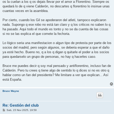
j
os la cuelan a los q os dejais llevar por el amor a Florentino. Siempre os
e
quedará lo de q viene Calderón, no descartes q florentino lo insinue unas
cuantas veces en la asamblea.
Por cierto, cuando los Gil se apoderaron del atleti, tampoco explicaron
nada. Supongo q ese robo no está tan claro y q los criticos no saben lo q
ha pasado. Aqui todo el mundo es tonto y no se da cuenta de las cosas
si no se las explica el que comete la fechoria.
Lo lógico seria una manifestacion o algun tipo de protesta por parte de los
socios del madrid, pero según algunos, se deberia esperar a que el daño
ya esté hecho. Bueno no, q a los q digan q quitarle el poder a los socios
para quedarselo un grupo de personas, no hay q hacerles caso.
Bruce me puedes decir q soy mal pensado y antiflorentino, incluso fan de
Calderón. Pero tu crees q tiene algo de sentido lo q dices si no es otro q
hablar como un fan del presidente? Me limitare a ver que explican... Así
está España.
Bruce Wayne
Re: Gestión del club
M
Sab, 15 Nov 2025, 19:59
e