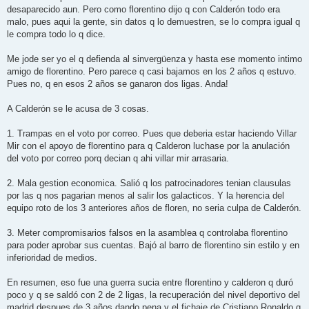
s
desaparecido aun. Pero como florentino dijo q con Calderón todo era
a
j
malo, pues aqui la gente, sin datos q lo demuestren, se lo compra igual q
e
le compra todo lo q dice.
Me jode ser yo el q defienda al sinvergüenza y hasta ese momento intimo
amigo de florentino. Pero parece q casi bajamos en los 2 años q estuvo.
Pues no, q en esos 2 años se ganaron dos ligas. Anda!
A Calderón se le acusa de 3 cosas.
1. Trampas en el voto por correo. Pues que deberia estar haciendo Villar
Mir con el apoyo de florentino para q Calderon luchase por la anulación
del voto por correo porq decian q ahi villar mir arrasaria.
2. Mala gestion economica. Salió q los patrocinadores tenian clausulas
por las q nos pagarian menos al salir los galacticos. Y la herencia del
equipo roto de los 3 anteriores años de floren, no seria culpa de Calderón.
3. Meter compromisarios falsos en la asamblea q controlaba florentino
para poder aprobar sus cuentas. Bajó al barro de florentino sin estilo y en
inferioridad de medios.
En resumen, eso fue una guerra sucia entre florentino y calderon q duró
poco y q se saldó con 2 de 2 ligas, la recuperación del nivel deportivo del
madrid despues de 3 años dando pena y el fichaje de Cristiano Ronaldo q