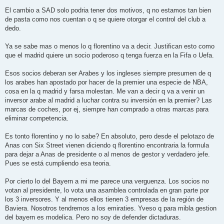
e
n
El cambio a SAD solo podria tener dos motivos, q no estamos tan bien
s
de pasta como nos cuentan o q se quiere otorgar el control del club a
a
j
dedo.
e
Ya se sabe mas o menos lo q florentino va a decir. Justifican esto como
que el madrid quiere un socio poderoso q tenga fuerza en la Fifa o Uefa.
Esos socios deberan ser Arabes y los ingleses siempre presumen de q
los arabes han apostado por hacer de la premier una especie de NBA,
cosa en la q madrid y farsa molestan. Me van a decir q va a venir un
inversor arabe al madrid a luchar contra su inversión en la premier? Las
marcas de coches, por ej, siempre han comprado a otras marcas para
eliminar competencia.
Es tonto florentino y no lo sabe? En absoluto, pero desde el pelotazo de
Anas con Six Street vienen diciendo q florentino encontraria la formula
para dejar a Anas de presidente o al menos de gestor y verdadero jefe.
Pues se está cumpliendo esa teoria.
Por cierto lo del Bayern a mi me parece una verguenza. Los socios no
votan al presidente, lo vota una asamblea controlada en gran parte por
los 3 inversores. Y al menos ellos tienen 3 empresas de la región de
Baviera. Nosotros tendremos a los emiraties. Yveso q para mibla gestion
del bayern es modelica. Pero no soy de defender dictaduras.