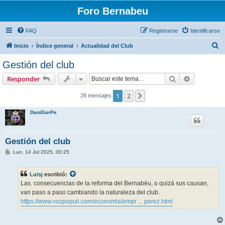
Foro Bernabeu
FAQ
Registrarse
Identificarse
B
Inicio
Índice general
Actualidad del Club
u
Gestión del club
s
Buscar
Búsqueda 
Responder
c
a
1
2
Siguiente
28 mensajes
r
DaniGarPe
Gestión del club
M
Lun, 14 Jul 2025, 00:25
e
n
s
Luisj
escribió:
a
j
Las. consecuencias de la reforma del Bernabéu, o quizá sus causan,
e
van paso a paso cambiando la naturaleza del club.
https://www.vozpopuli.com/economia/empr ... perez.html