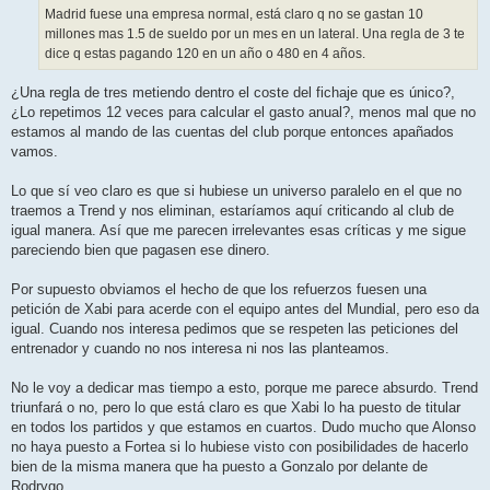
Madrid fuese una empresa normal, está claro q no se gastan 10
millones mas 1.5 de sueldo por un mes en un lateral. Una regla de 3 te
dice q estas pagando 120 en un año o 480 en 4 años.
¿Una regla de tres metiendo dentro el coste del fichaje que es único?,
¿Lo repetimos 12 veces para calcular el gasto anual?, menos mal que no
estamos al mando de las cuentas del club porque entonces apañados
vamos.
Lo que sí veo claro es que si hubiese un universo paralelo en el que no
traemos a Trend y nos eliminan, estaríamos aquí criticando al club de
igual manera. Así que me parecen irrelevantes esas críticas y me sigue
pareciendo bien que pagasen ese dinero.
Por supuesto obviamos el hecho de que los refuerzos fuesen una
petición de Xabi para acerde con el equipo antes del Mundial, pero eso da
igual. Cuando nos interesa pedimos que se respeten las peticiones del
entrenador y cuando no nos interesa ni nos las planteamos.
No le voy a dedicar mas tiempo a esto, porque me parece absurdo. Trend
triunfará o no, pero lo que está claro es que Xabi lo ha puesto de titular
en todos los partidos y que estamos en cuartos. Dudo mucho que Alonso
no haya puesto a Fortea si lo hubiese visto con posibilidades de hacerlo
bien de la misma manera que ha puesto a Gonzalo por delante de
Rodrygo.