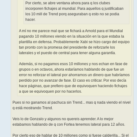
Por cierto, se abre ventana ahora para q los clubes
incorporen fichajes al mundial. Para aquellos q justificaban
los 10 mill de Trend porq aseguraban q esto no se podia
hacer.
A mí no me parece mal que se fichará a Arnold para el Mundial
pagando 10 millones viendo en la situación en la que estaba la
plantilla en defensa. Probablemente Xabi se hizo cargo del equipo
tan pronto con la promesa del presidente de reforzarle los
laterales y el puesto de central para tener alguna garantía.
Además, si no pagamos esos 10 millones y nos echan en fase de
grupos o en octavos, ahora estaríamos hablando de que fue un
error no reforzar el lateral por ahorrarnos un dinero que habríamos
perdido por no avanzar de fase. El caso es criticar. Por eso decía
hace páginas, que prefiero que de equivoquen haciendo fichajes
a que se equivoquen por no hacerlos.
Pues si no ganamos al pachuca sin Trend... mas q nada viendo el nivel
q está mostrando Trend.
Veis lo de Gonzalo y algunos no quereis aprender. A lo mejor
estabamos hablando de q con Fortea tenemos lateral para 12 años.
Por cierto eso de hablar de 10 millones como si fuese calderilla... Si el