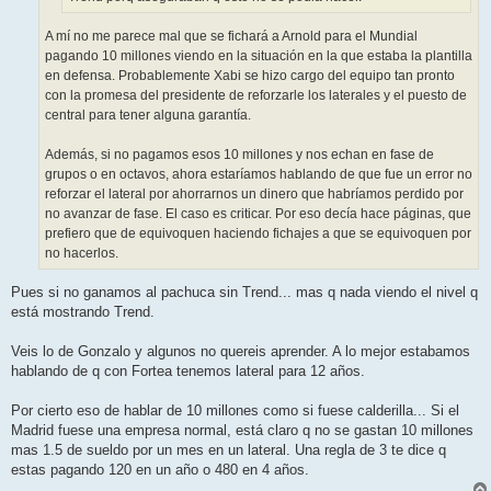
A mí no me parece mal que se fichará a Arnold para el Mundial
pagando 10 millones viendo en la situación en la que estaba la plantilla
en defensa. Probablemente Xabi se hizo cargo del equipo tan pronto
con la promesa del presidente de reforzarle los laterales y el puesto de
central para tener alguna garantía.
Además, si no pagamos esos 10 millones y nos echan en fase de
grupos o en octavos, ahora estaríamos hablando de que fue un error no
reforzar el lateral por ahorrarnos un dinero que habríamos perdido por
no avanzar de fase. El caso es criticar. Por eso decía hace páginas, que
prefiero que de equivoquen haciendo fichajes a que se equivoquen por
no hacerlos.
Pues si no ganamos al pachuca sin Trend... mas q nada viendo el nivel q
está mostrando Trend.
Veis lo de Gonzalo y algunos no quereis aprender. A lo mejor estabamos
hablando de q con Fortea tenemos lateral para 12 años.
Por cierto eso de hablar de 10 millones como si fuese calderilla... Si el
Madrid fuese una empresa normal, está claro q no se gastan 10 millones
mas 1.5 de sueldo por un mes en un lateral. Una regla de 3 te dice q
estas pagando 120 en un año o 480 en 4 años.