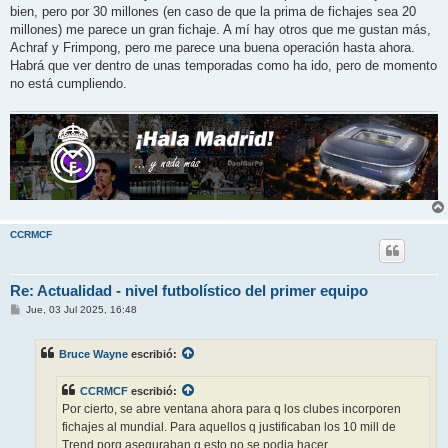
bien, pero por 30 millones (en caso de que la prima de fichajes sea 20
millones) me parece un gran fichaje. A mí hay otros que me gustan más,
Achraf y Frimpong, pero me parece una buena operación hasta ahora.
Habrá que ver dentro de unas temporadas como ha ido, pero de momento
no está cumpliendo.
CCRMCF
Re: Actualidad - nivel futbolístico del primer equipo
M
Jue, 03 Jul 2025, 16:48
e
n
s
Bruce Wayne
escribió:
a
j
e
CCRMCF
escribió:
Por cierto, se abre ventana ahora para q los clubes incorporen
fichajes al mundial. Para aquellos q justificaban los 10 mill de
Trend porq aseguraban q esto no se podia hacer.