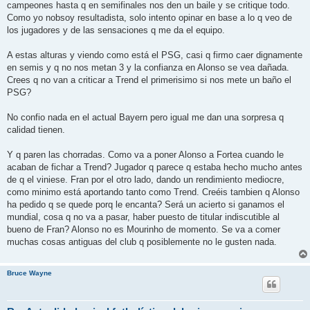
campeones hasta q en semifinales nos den un baile y se critique todo.
Como yo nobsoy resultadista, solo intento opinar en base a lo q veo de
los jugadores y de las sensaciones q me da el equipo.
A estas alturas y viendo como está el PSG, casi q firmo caer dignamente
en semis y q no nos metan 3 y la confianza en Alonso se vea dañada.
Crees q no van a criticar a Trend el primerisimo si nos mete un baño el
PSG?
No confio nada en el actual Bayern pero igual me dan una sorpresa q
calidad tienen.
Y q paren las chorradas. Como va a poner Alonso a Fortea cuando le
acaban de fichar a Trend? Jugador q parece q estaba hecho mucho antes
de q el viniese. Fran por el otro lado, dando un rendimiento mediocre,
como minimo está aportando tanto como Trend. Creéis tambien q Alonso
ha pedido q se quede porq le encanta? Será un acierto si ganamos el
mundial, cosa q no va a pasar, haber puesto de titular indiscutible al
bueno de Fran? Alonso no es Mourinho de momento. Se va a comer
muchas cosas antiguas del club q posiblemente no le gusten nada.
Bruce Wayne