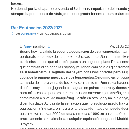
hacen…
Perdonad por la chapa pero siendo el Club más importante del mundo 
siempre bajo mi punto de vista,que poco gracia tenemos para estas c
Re: Equipacion 2022/2023
M
por
DaniGarPe
»
Vie, 01 Jul 2022, 15:58
e
n
s
Angy
escribió:
Vie, 01 Jul 20
a
j
Bueno,hoy ha salido la segunda equipación de esta temporada….a 
e
perdonáis,pero estoy de adidas y las 3 rayas harto. Son tran intrusiva
camisetas que es que el diseño pasa a un segundo plano.Da la sens
que cambian el color de las rayas y ya tienen camiseta,es q es trem
sé si habéis visto la segunda del bayern con rayas doradas pero es q
copia de la primera nuestra de dos temporadas.Cero innovación, cog
camiseta de ahora y una de los ‘80 y son la misma.Puma está hacien
diseños muy bonitos,jugando con aguas en patrocinadores y demás,
para mí es caso a parte,es la número 1 con diferencia, en diseño, en 
como marca a nivel de marquéting…están en otra liga y no lo digo yo,
dicen los datos.Adidas da la sensación que no evoluciona,sólo hay q 
equipación Y-3 q sacaron negra el año pasado….alguién puede deci
quien se va a gastar 200€ en una camiseta o 100€ en un pantalón q
prácticamente son calcados a cualquier equipación negra del Madrid 
3 rayas?.