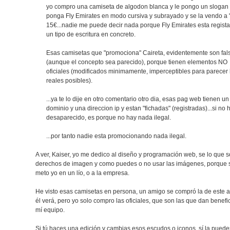
yo compro una camiseta de algodon blanca y le pongo un slogan
ponga Fly Emirates en modo cursiva y subrayado y se la vendo a 
15€...nadie me puede decir nada porque Fly Emirates esta regist
un tipo de escritura en concreto.
Esas camisetas que "promociona" Caireta, evidentemente son fal
(aunque el concepto sea parecido), porque tienen elementos NO
oficiales (modificados minimamente, imperceptibles para parecer
reales posibles).
...ya te lo dije en otro comentario otro dia, esas pag web tienen un
dominio y una direccion ip y estan "fichadas" (registradas)...si no 
desaparecido, es porque no hay nada ilegal.
...por tanto nadie esta promocionando nada ilegal.
A ver, Kaiser, yo me dedico al diseño y programación web, se lo que s
derechos de imagen y como puedes o no usar las imágenes, porque 
meto yo en un lío, o a la empresa.
He visto esas camisetas en persona, un amigo se compró la de este a
él verá, pero yo solo compro las oficiales, que son las que dan benefi
mí equipo.
Si tú haces una edición y cambias esos escudos o iconos, sí la puede