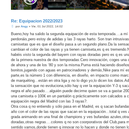
Re: Equipacion 2022/2023
M
por
Angy
»
Vie, 01 Jul 2022, 14:02
e
n
Bueno,hoy ha salido la segunda equipación de esta temporada….a mí
s
perdonáis,pero estoy de adidas y las 3 rayas harto. Son tran intrusivas
a
j
camisetas que es que el diseño pasa a un segundo plano.Da la sensa
e
cambian el color de las rayas y ya tienen camiseta,es q es tremendo.
habéis visto la segunda del bayern con rayas doradas pero es q es un
de la primera nuestra de dos temporadas.Cero innovación, coges una
de ahora y una de los ‘80 y son la misma.Puma está haciendo diseño
bonitos,jugando con aguas en patrocinadores y demás,Nike para mí e
parte,es la número 1 con diferencia, en diseño, en impacto como marc
de marquéting…están en otra liga y no lo digo yo,lo dicen los datos.A
la sensación que no evoluciona,sólo hay q ver la equipación Y-3 q sac
negra el año pasado….alguién puede decirme quien se va a gastar 20
una camiseta o 100€ en un pantalón q prácticamente son calcados a c
equipación negra del Madrid con las 3 rayas?.
Otra cosa q no entiendo y sólo pasa en el Madrid, es q sacan bufanda
año con el color de las rayas que sacan en la equipación…total q ves 
grada animando en una final de champions y ves bufandas azules,otra
doradas,otras negras….colores q no son coorporativos del Club,para m
sentido vamos,donde tienen q innovar no lo hacen y donde no tienen l