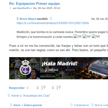
Re: Equipacion Primer equipo
M
por
DaniGarPe
»
Vie, 06 Jun 2025, 20:14
e
n
s
Bruce Wayne
escribió:
Vie, 06 Jun 20
a
j
https://x.com/realmadrid/status/1930897453198573846
e
Maldición, que bonita es la camiseta nueva. Florentino quiere pagar l
fichajes y la insonorización a costa nuestra
Pues a mí no me ha convencido, las franjas y letras son un tono que ti
marrón, no son tan negras como se ven ahí. Pero bueno, un pequeño d
Responder
Volver a “Actualidad del Club”
Inicio
Índice general
Contáctenos
Borrar coo