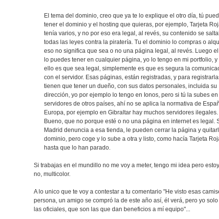
El tema del dominio, creo que ya te lo explique el otro día, tú pue
tener el dominio y el hosting que quieras, por ejemplo, Tarjeta Ro
tenía varios, y no por eso era legal, al revés, su contenido se salt
todas las leyes contra la piratería. Tu el dominio lo compras o alqu
eso no significa que sea o no una página legal, al revés. Luego el
lo puedes tener en cualquier página, yo lo tengo en mi portfolio, y
ello es que sea legal, simplemente es que es segura la comunica
con el servidor. Esas páginas, están registradas, y para registrarla
tienen que tener un dueño, con sus datos personales, incluida su
dirección, yo por ejemplo lo tengo en Ionos, pero si tú la subes en
servidores de otros países, ahí no se aplica la normativa de Espa
Europa, por ejemplo en Gibraltar hay muchos servidores ilegales.
Bueno, que no porque esté o no una página en internet es legal. S
Madrid denuncia a esa tienda, le pueden cerrar la página y quitarl
dominio, pero coge y lo sube a otra y listo, como hacía Tarjeta Roj
hasta que lo han parado.
Si trabajas en el mundillo no me voy a meter, tengo mi idea pero esto
no, multicolor.
A lo unico que te voy a contestar a tu comentario "He visto esas cami
persona, un amigo se compró la de este año así, él verá, pero yo sol
las oficiales, que son las que dan beneficios a mí equipo"...