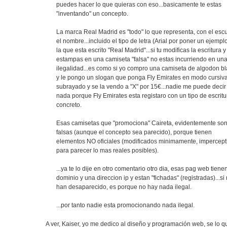
puedes hacer lo que quieras con eso...basicamente te estas
"inventando" un concepto.
La marca Real Madrid es "todo" lo que representa, con el esc
el nombre...incluido el tipo de letra (Arial por poner un ejempl
la que esta escrito "Real Madrid"...si tu modificas la escritura y
estampas en una camiseta "falsa" no estas incurriendo en un
ilegalidad...es como si yo compro una camiseta de algodon b
y le pongo un slogan que ponga Fly Emirates en modo cursiva
subrayado y se la vendo a "X" por 15€...nadie me puede decir
nada porque Fly Emirates esta registaro con un tipo de escritu
concreto.
Esas camisetas que "promociona" Caireta, evidentemente so
falsas (aunque el concepto sea parecido), porque tienen
elementos NO oficiales (modificados minimamente, impercept
para parecer lo mas reales posibles).
...ya te lo dije en otro comentario otro dia, esas pag web tiene
dominio y una direccion ip y estan "fichadas" (registradas)...si
han desaparecido, es porque no hay nada ilegal.
...por tanto nadie esta promocionando nada ilegal.
A ver, Kaiser, yo me dedico al diseño y programación web, se lo q