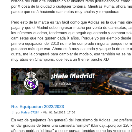
historia del club o te intentan colar diseños raros justificandolos como 
por X cosa de la ciudad o cualquier tontería. Mientras Puma, ahora 
parece que está haciendo camisetas muy chulas y rompedoras.
Pero esto de la marca es tan fácil como que Adidas es la que más din
paga, y que el Madrid debe ingresar mucho por venta de camisetas, as
los números cuadran, tendremos que seguir aguantando y comprar sol
camisetas que nos gusten cada X años. Porque yo por ejemplo desde 
primera equipación del 2010 no me he comprado ninguna, porque no 
gustaban más que esa. Ahora está muy cascada y ya que la de este 
gusta, me la compraré para cambiar de modelo, esa también ya se ha
muy atrás en Champions, que lleva un 9 en el parche XD
Re: Equipacion 2022/2023
M
por
Kaiser07284
»
Vie, 01 Jul 2022, 17:56
e
n
En vez de quejarnos (en general) del intrusismo de Adidas...yo prefier
s
en dar gracias de tener una camiseta "simple" (blanca)...porq por 120 k
a
j
año nos podrían "obligar" a poner curvas torcidas como los vecinos o 