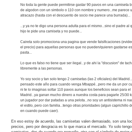
No toda la gente puede permitirse gastar 90 pavos en una camiseta 
de algodon con un simbolo o 110 con nombre y numero...me parece 
atracazo (hasta con el descuento de socio me parece una burrada)...
...y ya no te digo una persona adulta para el mismo...sino el padre al 
hijo le pide una camiseta y no puede...
Caireta solo promociona una pagina que vende falsificaciones (evide
el precio) para aquellas personas que no pueden/quieren gastarse e
pasta...
Lo que es falso no tiene que ser ilegal...y de ahi la "discusion" de tach
libremente a las personas.
Yo soy socio y tan solo tengo 2 camisetas (las 2 oficiales) del Madrid..
pensado este año para cuando venga Mbappé...pero me da un por cu
ni te lo imaginas soltar 110 pavos aunque los beneficios sean para el
Madrid...ya ganan mucho dinero a nuestra costa para pagarle 25/30 k
un jugador por dar patadas a una pelota...no soy un antisistema ni na
el estilo, pero con familia...tengo otras prioridades (algun caprichillo 
en cuando puede caer).
En eso estoy de acuerdo, las camisetas valen demasiado, son una loc
precios, pero por desgracia es lo que marca el mercado. Yo solo tengo
camisetas, dos de cuando era pequeño, otra con el símbolo de mejor 