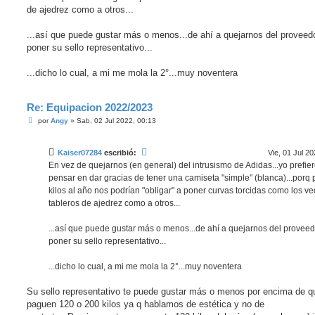
e
de ajedrez como a otros...
...así que puede gustar más o menos...de ahí a quejarnos del proveed
poner su sello representativo...
...dicho lo cual, a mi me mola la 2°...muy noventera
Re: Equipacion 2022/2023
M
por
Angy
»
Sab, 02 Jul 2022, 00:13
e
n
s
Kaiser07284
escribió:
Vie, 01 Jul 20
a
j
En vez de quejarnos (en general) del intrusismo de Adidas...yo prefie
e
pensar en dar gracias de tener una camiseta "simple" (blanca)...porq 
kilos al año nos podrían "obligar" a poner curvas torcidas como los ve
tableros de ajedrez como a otros...
...así que puede gustar más o menos...de ahí a quejarnos del proveed
poner su sello representativo...
...dicho lo cual, a mi me mola la 2°...muy noventera
Su sello representativo te puede gustar más o menos por encima de q
paguen 120 o 200 kilos ya q hablamos de estética y no de