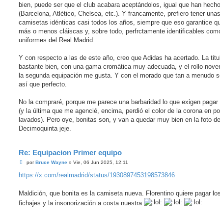
bien, puede ser que el club acabara aceptándolos, igual que han hecho
(Barcelona, Atlético, Chelsea, etc.). Y francamente, prefiero tener una
camisetas idénticas casi todos los años, siempre que eso garantice q
más o menos cláiscas y, sobre todo, perfrctamente identificables com
uniformes del Real Madrid.
Y con respecto a las de este año, creo que Adidas ha acertado. La titu
bastante bien, con una gama cromática muy adecuada, y el rollo nove
la segunda equipación me gusta. Y con el morado que tan a menudo s
así que perfecto.
No la compraré, porque me parece una barbaridad lo que exigen pagar 
(y la última que me agencié, encima, perdió el color de la corona en p
lavados). Pero oye, bonitas son, y van a quedar muy bien en la foto de
Decimoquinta jeje.
Re: Equipacion Primer equipo
M
por
Bruce Wayne
»
Vie, 06 Jun 2025, 12:11
e
n
https://x.com/realmadrid/status/1930897453198573846
s
a
j
Maldición, que bonita es la camiseta nueva. Florentino quiere pagar lo
e
fichajes y la insonorización a costa nuestra