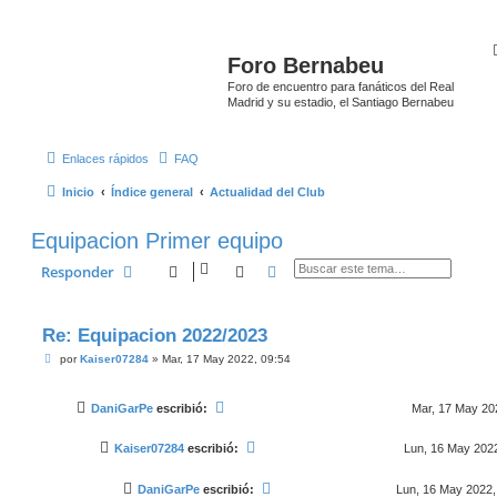
Foro Bernabeu
Foro de encuentro para fanáticos del Real
Madrid y su estadio, el Santiago Bernabeu
Enlaces rápidos
FAQ
Inicio
Índice general
Actualidad del Club
Equipacion Primer equipo
Buscar
Búsqueda avanzada
Responder
Re: Equipacion 2022/2023
M
por
Kaiser07284
»
Mar, 17 May 2022, 09:54
e
n
s
DaniGarPe
escribió:
Mar, 17 May 20
a
j
e
Kaiser07284
escribió:
Lun, 16 May 2022
DaniGarPe
escribió:
Lun, 16 May 2022,