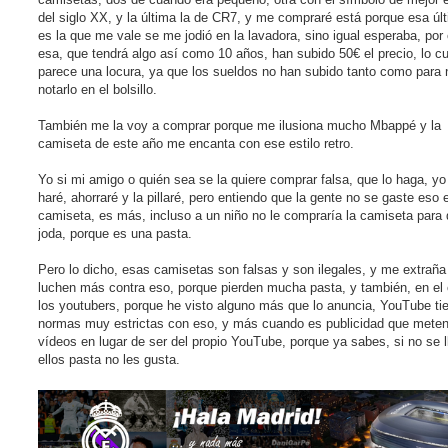
del siglo XX, y la última la de CR7, y me compraré está porque esa úl
es la que me vale se me jodió en la lavadora, sino igual esperaba, por 
esa, que tendrá algo así como 10 años, han subido 50€ el precio, lo c
parece una locura, ya que los sueldos no han subido tanto como para 
notarlo en el bolsillo.
También me la voy a comprar porque me ilusiona mucho Mbappé y la
camiseta de este año me encanta con ese estilo retro.
Yo si mi amigo o quién sea se la quiere comprar falsa, que lo haga, yo
haré, ahorraré y la pillaré, pero entiendo que la gente no se gaste eso 
camiseta, es más, incluso a un niño no le compraría la camiseta para 
joda, porque es una pasta.
Pero lo dicho, esas camisetas son falsas y son ilegales, y me extraña
luchen más contra eso, porque pierden mucha pasta, y también, en el
los youtubers, porque he visto alguno más que lo anuncia, YouTube ti
normas muy estrictas con eso, y más cuando es publicidad que meten
vídeos en lugar de ser del propio YouTube, porque ya sabes, si no se 
ellos pasta no les gusta.