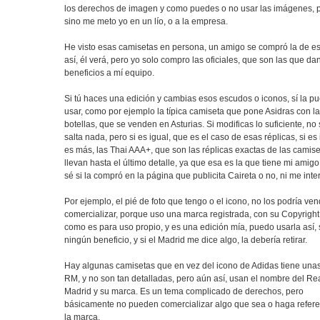
los derechos de imagen y como puedes o no usar las imágenes, 
sino me meto yo en un lío, o a la empresa.
He visto esas camisetas en persona, un amigo se compró la de e
así, él verá, pero yo solo compro las oficiales, que son las que da
beneficios a mí equipo.
Si tú haces una edición y cambias esos escudos o iconos, sí la p
usar, como por ejemplo la típica camiseta que pone Asidras con l
botellas, que se venden en Asturias. Si modificas lo suficiente, no
salta nada, pero si es igual, que es el caso de esas réplicas, si es 
es más, las Thai AAA+, que son las réplicas exactas de las camise
llevan hasta el último detalle, ya que esa es la que tiene mi amigo
sé si la compró en la página que publicita Caireta o no, ni me inte
Por ejemplo, el pié de foto que tengo o el icono, no los podría ven
comercializar, porque uso una marca registrada, con su Copyright
como es para uso propio, y es una edición mía, puedo usarla así, 
ningún beneficio, y si el Madrid me dice algo, la debería retirar.
Hay algunas camisetas que en vez del icono de Adidas tiene unas
RM, y no son tan detalladas, pero aún así, usan el nombre del Re
Madrid y su marca. Es un tema complicado de derechos, pero
básicamente no pueden comercializar algo que sea o haga refere
la marca.