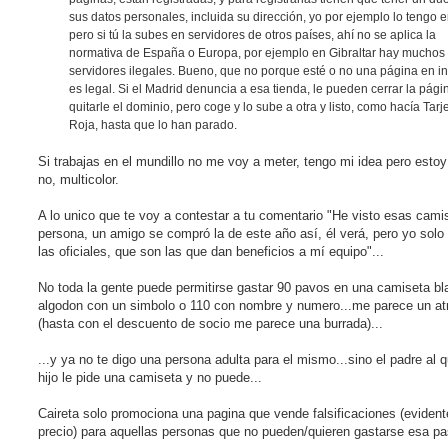
sus datos personales, incluida su dirección, yo por ejemplo lo tengo e
pero si tú la subes en servidores de otros países, ahí no se aplica la
normativa de España o Europa, por ejemplo en Gibraltar hay muchos
servidores ilegales. Bueno, que no porque esté o no una página en in
es legal. Si el Madrid denuncia a esa tienda, le pueden cerrar la pági
quitarle el dominio, pero coge y lo sube a otra y listo, como hacía Tarj
Roja, hasta que lo han parado.
Si trabajas en el mundillo no me voy a meter, tengo mi idea pero estoy
no, multicolor.
A lo unico que te voy a contestar a tu comentario "He visto esas cami
persona, un amigo se compró la de este año así, él verá, pero yo sol
las oficiales, que son las que dan beneficios a mí equipo"...
No toda la gente puede permitirse gastar 90 pavos en una camiseta bl
algodon con un simbolo o 110 con nombre y numero...me parece un at
(hasta con el descuento de socio me parece una burrada)...
...y ya no te digo una persona adulta para el mismo...sino el padre al 
hijo le pide una camiseta y no puede...
Caireta solo promociona una pagina que vende falsificaciones (evident
precio) para aquellas personas que no pueden/quieren gastarse esa pas