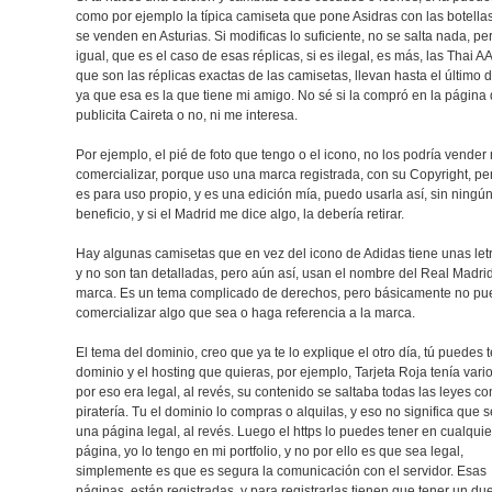
como por ejemplo la típica camiseta que pone Asidras con las botella
se venden en Asturias. Si modificas lo suficiente, no se salta nada, per
igual, que es el caso de esas réplicas, si es ilegal, es más, las Thai A
que son las réplicas exactas de las camisetas, llevan hasta el último d
ya que esa es la que tiene mi amigo. No sé si la compró en la página
publicita Caireta o no, ni me interesa.
Por ejemplo, el pié de foto que tengo o el icono, no los podría vender 
comercializar, porque uso una marca registrada, con su Copyright, p
es para uso propio, y es una edición mía, puedo usarla así, sin ningú
beneficio, y si el Madrid me dice algo, la debería retirar.
Hay algunas camisetas que en vez del icono de Adidas tiene unas let
y no son tan detalladas, pero aún así, usan el nombre del Real Madrid
marca. Es un tema complicado de derechos, pero básicamente no p
comercializar algo que sea o haga referencia a la marca.
El tema del dominio, creo que ya te lo explique el otro día, tú puedes t
dominio y el hosting que quieras, por ejemplo, Tarjeta Roja tenía vario
por eso era legal, al revés, su contenido se saltaba todas las leyes con
piratería. Tu el dominio lo compras o alquilas, y eso no significa que 
una página legal, al revés. Luego el https lo puedes tener en cualquie
página, yo lo tengo en mi portfolio, y no por ello es que sea legal,
simplemente es que es segura la comunicación con el servidor. Esas
páginas, están registradas, y para registrarlas tienen que tener un du