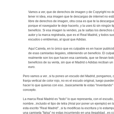
Vamos a ver, que de derechos de imagen y de Copyright no 
tener ni idea, esa imagen que te descargas de internet no est
libre de derechos de imagen, otra cosa es que te la descargue
porque el navegador te deje hacerlo, y la uses tú sin ningún t
beneficio. Si esa imagen la vendes, ya te saltas los derechos 
autor y la marca registrada, que es el Real Madrid, y todos su
escudos o emblemas, al igual que Adidas.
Aquí Caireta, en lo único que es culpable es en hacer publici
de esas camisetas ilegales, obteniendo un beneficio. El culpa
realmente son los que hacen esa camiseta, que se llevan todo
beneficios de su venta, sin que el Madrid o Adidas reciban un
euro.
Pero vamos a ver...si tu pones un escudo del Madrid, pongamos, 
franja vertical de color rojo, no es el escudo original, luego puede
hacer lo que quieras con eso...basicamente te estas "inventando"
concepto.
La marca Real Madrid es "todo" lo que representa, con el escudo, 
nombre...incluido el tipo de letra (Arial por poner un ejemplo) en l
esta escrito "Real Madrid"...si tu modificas la escritura y lo estam
una camiseta "falsa" no estas incurriendo en una ilegalidad...es c