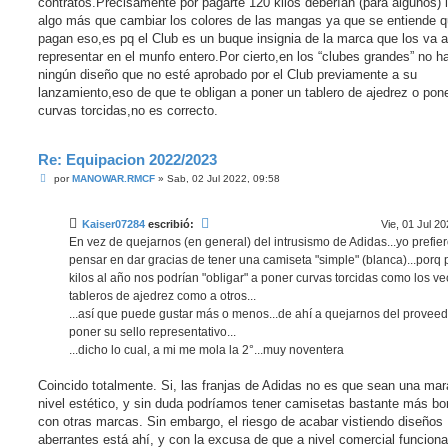
contratos.Precisamente por pagarte 120 kilos deberían (para algunos) 
algo más que cambiar los colores de las mangas ya que se entiende q
pagan eso,es pq el Club es un buque insignia de la marca que los va a
representar en el munfo entero.Por cierto,en los “clubes grandes” no h
ningún diseño que no esté aprobado por el Club previamente a su
lanzamiento,eso de que te obligan a poner un tablero de ajedrez o pon
curvas torcidas,no es correcto.
Re: Equipacion 2022/2023
M
por
MANOWAR.RMCF
»
Sab, 02 Jul 2022, 09:58
e
n
s
Kaiser07284
escribió:
Vie, 01 Jul 20
a
j
En vez de quejarnos (en general) del intrusismo de Adidas...yo prefie
e
pensar en dar gracias de tener una camiseta "simple" (blanca)...porq 
kilos al año nos podrían "obligar" a poner curvas torcidas como los ve
tableros de ajedrez como a otros...
...así que puede gustar más o menos...de ahí a quejarnos del proveed
poner su sello representativo...
...dicho lo cual, a mi me mola la 2°...muy noventera
Coincido totalmente. Si, las franjas de Adidas no es que sean una mara
nivel estético, y sin duda podríamos tener camisetas bastante más bo
con otras marcas. Sin embargo, el riesgo de acabar vistiendo diseños
aberrantes está ahí, y con la excusa de que a nivel comercial funciona