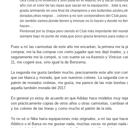
Otra cosa q no entiendo y sólo pasa en el Madrid, es q sacan bufand
año con el color de las rayas que sacan en la equipación…total q ves
grada animando en una final de champions y ves bufandas azules,ot
doradas,otras negras….colores q no son coorporativos del Club,para
sin sentido vamos,donde tienen q innovar no lo hacen y donde no tie
hacen…
Perdonad por la chapa pero siendo el Club más importante del mund
siempre bajo mi punto de vista,que poco gracia tenemos para estas c
Pues a mí las camisetas de este año me encantan, la primera me la p
comprar, me la iba comprar con cierto jugador que nos dejó tirados, y 
seguramente me la compré, si con suerte se va Asensio y Vinicius ca
11, me cogeré esa, sino igual la de Benzema.
La segunda me gusta también mucho, precisamente este año son com
que ser blanca y morada, que son nuestros colores. La segunda con e
patrón de morados violetas, me gusta, me parece de las más bonitas
aquella también morada del 2017.
En general yo estoy de acuerdo en que Adidas hace modelos muy repet
son prácticamente copias de otros años u otras camisetas, cambian el
y los colores de las lineas y como mucho el patrón de la tela.
Yo no sé si Nike haría equipaciones más originales, a mí las que hace
Atlético o el Barsa no me gustan nada, muchas veces no pintan nada 