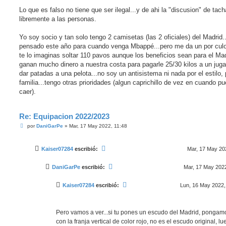
Lo que es falso no tiene que ser ilegal...y de ahi la "discusion" de tach
libremente a las personas.
Yo soy socio y tan solo tengo 2 camisetas (las 2 oficiales) del Madrid.
pensado este año para cuando venga Mbappé...pero me da un por culo
te lo imaginas soltar 110 pavos aunque los beneficios sean para el Mad
ganan mucho dinero a nuestra costa para pagarle 25/30 kilos a un juga
dar patadas a una pelota...no soy un antisistema ni nada por el estilo,
familia...tengo otras prioridades (algun caprichillo de vez en cuando p
caer).
Re: Equipacion 2022/2023
M
por
DaniGarPe
»
Mar, 17 May 2022, 11:48
e
n
s
Kaiser07284
escribió:
Mar, 17 May 20
a
j
e
DaniGarPe
escribió:
Mar, 17 May 2022
Kaiser07284
escribió:
Lun, 16 May 2022,
Pero vamos a ver...si tu pones un escudo del Madrid, pongam
con la franja vertical de color rojo, no es el escudo original, l