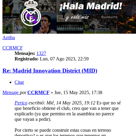
Arriba
CCRMCF
Mensajes:
1327
Registrado:
Lun, 07 Ago 2023, 22:59
Re: Madrid Innovation District (MID)
Citar
Mensaje
por
CCRMCF
»
Jue, 15 May 2025, 17:38
Perico
escribió:
Mié, 14 May 2025, 19:12
Es que no sé
que beneficio obtiene el club, creo que van a tener que
explicarlo (ya que permiso en la asamblea no parece
que vayan a pedir).
Por cierto se puede construir estas cosas en terreno
deportivo? o es que los terrenos que tenemos en