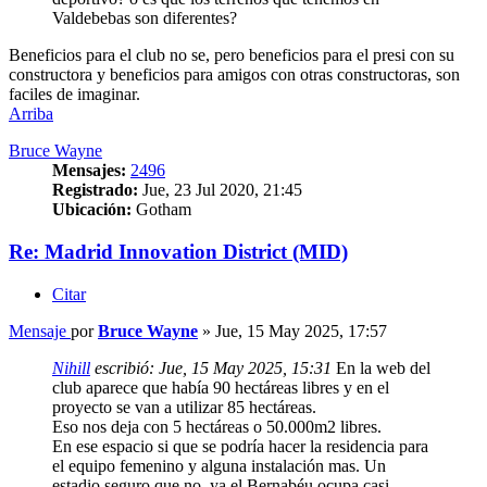
Valdebebas son diferentes?
Beneficios para el club no se, pero beneficios para el presi con su
constructora y beneficios para amigos con otras constructoras, son
faciles de imaginar.
Arriba
Bruce Wayne
Mensajes:
2496
Registrado:
Jue, 23 Jul 2020, 21:45
Ubicación:
Gotham
Re: Madrid Innovation District (MID)
Citar
Mensaje
por
Bruce Wayne
»
Jue, 15 May 2025, 17:57
Nihill
escribió:
Jue, 15 May 2025, 15:31
En la web del
club aparece que había 90 hectáreas libres y en el
proyecto se van a utilizar 85 hectáreas.
Eso nos deja con 5 hectáreas o 50.000m2 libres.
En ese espacio si que se podría hacer la residencia para
el equipo femenino y alguna instalación mas. Un
estadio seguro que no, ya el Bernabéu ocupa casi