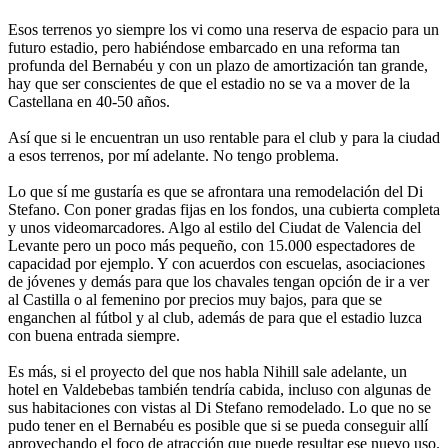
Esos terrenos yo siempre los vi como una reserva de espacio para un
futuro estadio, pero habiéndose embarcado en una reforma tan
profunda del Bernabéu y con un plazo de amortización tan grande,
hay que ser conscientes de que el estadio no se va a mover de la
Castellana en 40-50 años.
Así que si le encuentran un uso rentable para el club y para la ciudad
a esos terrenos, por mí adelante. No tengo problema.
Lo que sí me gustaría es que se afrontara una remodelación del Di
Stefano. Con poner gradas fijas en los fondos, una cubierta completa
y unos videomarcadores. Algo al estilo del Ciudat de Valencia del
Levante pero un poco más pequeño, con 15.000 espectadores de
capacidad por ejemplo. Y con acuerdos con escuelas, asociaciones
de jóvenes y demás para que los chavales tengan opción de ir a ver
al Castilla o al femenino por precios muy bajos, para que se
enganchen al fútbol y al club, además de para que el estadio luzca
con buena entrada siempre.
Es más, si el proyecto del que nos habla Nihill sale adelante, un
hotel en Valdebebas también tendría cabida, incluso con algunas de
sus habitaciones con vistas al Di Stefano remodelado. Lo que no se
pudo tener en el Bernabéu es posible que si se pueda conseguir allí
aprovechando el foco de atracción que puede resultar ese nuevo uso.