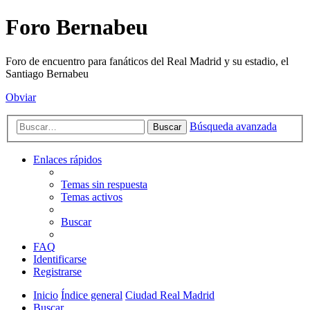
Foro Bernabeu
Foro de encuentro para fanáticos del Real Madrid y su estadio, el
Santiago Bernabeu
Obviar
Búsqueda avanzada
Buscar
Enlaces rápidos
Temas sin respuesta
Temas activos
Buscar
FAQ
Identificarse
Registrarse
Inicio
Índice general
Ciudad Real Madrid
Buscar