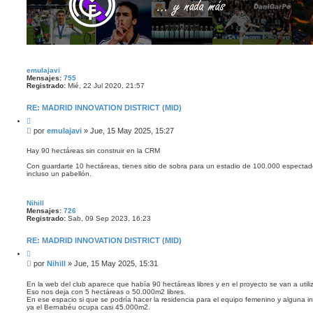
emulajavi
Mensajes:
755
Registrado:
Mié, 22 Jul 2020, 21:57
RE: MADRID INNOVATION DISTRICT (MID)
C
i
M
por
emulajavi
»
Jue, 15 May 2025, 15:27
t
e
a
n
r
Hay 90 hectáreas sin construir en la CRM
s
Con guardarte 10 hectáreas, tienes sitio de sobra para un estadio de 100.000 especta
a
incluso un pabellón.
j
e
Nihill
Mensajes:
726
Registrado:
Sab, 09 Sep 2023, 16:23
RE: MADRID INNOVATION DISTRICT (MID)
C
i
M
por
Nihill
»
Jue, 15 May 2025, 15:31
t
e
a
n
r
En la web del club aparece que había 90 hectáreas libres y en el proyecto se van a utili
Eso nos deja con 5 hectáreas o 50.000m2 libres.
s
En ese espacio si que se podría hacer la residencia para el equipo femenino y alguna i
a
ya el Bernabéu ocupa casi 45.000m2.
j