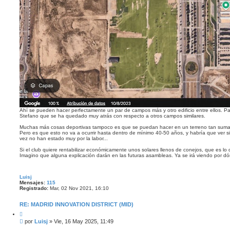
Ahí se pueden hacer perfectamente un par de campos más y otro edificio entre ellos. Para 
Stefano que se ha quedado muy atrás con respecto a otros campos similares.
Muchas más cosas deportivas tampoco es que se puedan hacer en un terreno tan sumam
Pero es que esto no va a ocurrir hasta dentro de mínimo 40-50 años, y habría que ver si
vez no han estado muy por la labor...
Si el club quiere rentabilizar económicamente unos solares llenos de conejos, que es l
Imagino que alguna explicación darán en las futuras asambleas. Ya se irá viendo por dón
Luisj
Mensajes:
115
Registrado:
Mar, 02 Nov 2021, 16:10
RE: MADRID INNOVATION DISTRICT (MID)
C
i
M
por
Luisj
»
Vie, 16 May 2025, 11:49
t
e
a