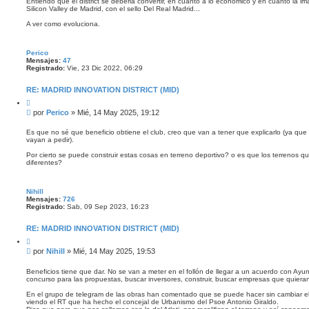
Entiendo que el district se deberia convertir, en cuanto a lo económico y en cuanto la im
Silicon Valley de Madrid, con el sello Del Real Madrid...
A ver como evoluciona.
Perico
Mensajes:
47
Registrado:
Vie, 23 Dic 2022, 06:29
RE: MADRID INNOVATION DISTRICT (MID)
C
i
M
por
Perico
»
Mié, 14 May 2025, 19:12
t
e
a
n
r
Es que no sé que beneficio obtiene el club, creo que van a tener que explicarlo (ya qu
vayan a pedir).
s
a
Por cierto se puede construir estas cosas en terreno deportivo? o es que los terrenos
j
diferentes?
e
Nihill
Mensajes:
726
Registrado:
Sab, 09 Sep 2023, 16:23
RE: MADRID INNOVATION DISTRICT (MID)
C
i
M
por
Nihill
»
Mié, 14 May 2025, 19:53
t
e
a
n
r
Beneficios tiene que dar. No se van a meter en el follón de llegar a un acuerdo con Ay
concurso para las propuestas, buscar inversores, construir, buscar empresas que quieran
s
a
En el grupo de telegram de las obras han comentado que se puede hacer sin cambiar el
j
viendo el RT que ha hecho el concejal de Urbanismo del Psoe Antonio Giraldo.
e