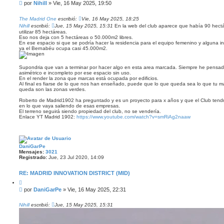
i
M
por
Nihill
»
Vie, 16 May 2025, 19:50
t
e
a
n
r
The Madrid One
escribió:
Vie, 16 May 2025, 18:25
s
Nihill
escribió:
Jue, 15 May 2025, 15:31
En la web del club aparece que había 90 hectár
a
utilizar 85 hectáreas.
Eso nos deja con 5 hectáreas o 50.000m2 libres.
j
En ese espacio si que se podría hacer la residencia para el equipo femenino y alguna i
e
ya el Bernabéu ocupa casi 45.000m2.
Supondria que van a terminar por hacer algo en esta area marcada. Siempre he pensado
asimétrico e incompleto por ese espacio sin uso.
En el render la zona que marcas está ocupada por edificios.
Al final es fiarse de lo que nos han enseñado, puede que lo que queda sea lo que tu m
queda son las zonas verdes.
Roberto de Madrid1902 ha preguntado y es un proyecto para x años y que el Club tendría
en lo que vaya saliendo de esas empresas.
El terreno seguirá siendo propiedad del club, no se vendería.
Enlace YT Madrid 1902:
https://www.youtube.com/watch?v=smRiAg2naaw
DaniGarPe
Mensajes:
3021
Registrado:
Jue, 23 Jul 2020, 14:09
RE: MADRID INNOVATION DISTRICT (MID)
C
i
M
por
DaniGarPe
»
Vie, 16 May 2025, 22:31
t
e
a
n
r
Nihill
escribió:
Jue, 15 May 2025, 15:31
s
a
j