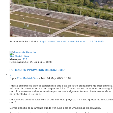
Fuente Web Real Madrid:
https://www.realmadrid.com/es-ES/notici ... 14-05-2025
The Madrid One
Mensajes:
113
Registrado:
Jue, 23 Jul 2020, 18:09
RE: MADRID INNOVATION DISTRICT (MID)
C
i
M
por
The Madrid One
»
Mié, 14 May 2025, 18:02
t
e
a
n
r
Pues a primeras es algo decepcionante que este proyecto probablemente imposibilite la c
así como la construcción de un parque temático. Y quien sabe cuanto mas podrá seguir 
s
club. Por lo menos deberían terminar por construir algo relacionado directamente al club 
a
par del estadio Di Stefano.
j
e
Cuales tipos de beneficios vera el club con este proyecto? Y hasta que punto llevara este 
club?
Dentro del sitio seguramente puede ver cupo para la Universidad Real Madrid.