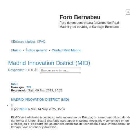
Foro Bernabeu
Foro de encuentro para fanáticos del Real
Madrid y su estadio, el Santiago Bernabeu
Enlaces rápidos
FAQ
Inicio
Índice general
Ciudad Real Madrid
Madrid Innovation District (MID)
B
B
Responder
u
ú
s
s
c
q
a
u
Nihill
r
e
Mensajes:
726
d
Registrado:
Sab, 09 Sep 2023, 16:23
a
a
MADRID INNOVATION DISTRICT (MID)
v
a
C
n
i
M
por
Nihill
»
Mié, 14 May 2025, 15:37
t
z
e
a
a
n
r
El MID será el distrito tecnológico más importante de Europa, un centro neurálgico donde
d
dar forma al futuro. Estará diseñado para atraer el talento necesario y convertirse en un
s
a
a Madrid en el epicentro de las grandes empresas de tecnología a nivel internacional; u
a
trabajar, vivir, aprender y divertirse.
j