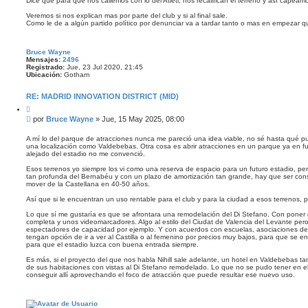
Dice que para que nos callemos con lo del Atleti, nos recalifican el terreno y así capeamo
Veremos si nos explican mas por parte del club y si al final sale.
Como le de a algún partido político por denunciar va a tardar tanto o mas en empezar q
Bruce Wayne
Mensajes:
2496
Registrado:
Jue, 23 Jul 2020, 21:45
Ubicación:
Gotham
RE: MADRID INNOVATION DISTRICT (MID)
C
i
M
por
Bruce Wayne
»
Jue, 15 May 2025, 08:00
t
e
a
n
r
A mí lo del parque de atracciones nunca me pareció una idea viable, no sé hasta qué pu
una localización como Valdebebas. Otra cosa es abrir atracciones en un parque ya en fu
s
alejado del estadio no me convenció.
a
j
Esos terrenos yo siempre los vi como una reserva de espacio para un futuro estadio, 
e
tan profunda del Bernabéu y con un plazo de amortización tan grande, hay que ser cons
mover de la Castellana en 40-50 años.
Así que si le encuentran un uso rentable para el club y para la ciudad a esos terrenos,
Lo que sí me gustaría es que se afrontara una remodelación del Di Stefano. Con poner g
completa y unos videomarcadores. Algo al estilo del Ciudat de Valencia del Levante p
espectadores de capacidad por ejemplo. Y con acuerdos con escuelas, asociaciones de
tengan opción de ir a ver al Castilla o al femenino por precios muy bajos, para que se e
para que el estadio luzca con buena entrada siempre.
Es más, si el proyecto del que nos habla Nihill sale adelante, un hotel en Valdebebas t
de sus habitaciones con vistas al Di Stefano remodelado. Lo que no se pudo tener en e
conseguir allí aprovechando el foco de atracción que puede resultar ese nuevo uso.