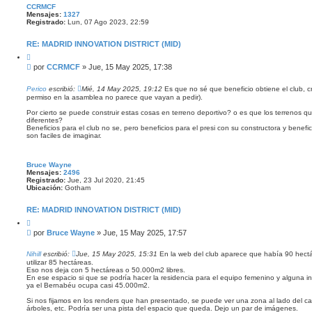
CCRMCF
Mensajes:
1327
Registrado:
Lun, 07 Ago 2023, 22:59
RE: MADRID INNOVATION DISTRICT (MID)
C
i
M
por
CCRMCF
»
Jue, 15 May 2025, 17:38
t
e
a
n
r
Perico
escribió:
Mié, 14 May 2025, 19:12
Es que no sé que beneficio obtiene el club, c
s
permiso en la asamblea no parece que vayan a pedir).
a
Por cierto se puede construir estas cosas en terreno deportivo? o es que los terrenos
j
diferentes?
e
Beneficios para el club no se, pero beneficios para el presi con su constructora y benefi
son faciles de imaginar.
Bruce Wayne
Mensajes:
2496
Registrado:
Jue, 23 Jul 2020, 21:45
Ubicación:
Gotham
RE: MADRID INNOVATION DISTRICT (MID)
C
i
M
por
Bruce Wayne
»
Jue, 15 May 2025, 17:57
t
e
a
n
r
Nihill
escribió:
Jue, 15 May 2025, 15:31
En la web del club aparece que había 90 hectár
s
utilizar 85 hectáreas.
Eso nos deja con 5 hectáreas o 50.000m2 libres.
a
En ese espacio si que se podría hacer la residencia para el equipo femenino y alguna i
j
ya el Bernabéu ocupa casi 45.000m2.
e
Si nos fijamos en los renders que han presentado, se puede ver una zona al lado del 
árboles, etc. Podría ser una pista del espacio que queda. Dejo un par de imágenes.