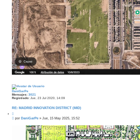
DaniGarPe
Mensajes:
3021
Registrado:
Jue, 23 Jul 2020, 14:09
RE: MADRID INNOVATION DISTRICT (MID)
C
i
M
por
DaniGarPe
»
Jue, 15 May 2025, 15:52
t
e
a
n
r
s
a
j