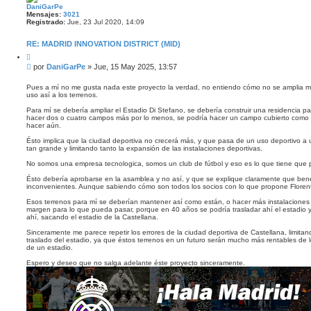
DaniGarPe
Mensajes:
3021
Registrado:
Jue, 23 Jul 2020, 14:09
RE: MADRID INNOVATION DISTRICT (MID)
C
i
M
por
DaniGarPe
»
Jue, 15 May 2025, 13:57
t
e
a
n
r
Pues a mí no me gusta nada este proyecto la verdad, no entiendo cómo no se amplia má
uso así a los terrenos.
s
a
Para mí se debería ampliar el Estadio Di Stefano, se debería construir una residencia p
j
hacer dos o cuatro campos más por lo menos, se podría hacer un campo cubierto como 
e
hacer aún.
Ésto implica que la ciudad deportiva no crecerá más, y que pasa de un uso deportivo a u
tan grande y limitando tanto la expansión de las instalaciones deportivas.
No somos una empresa tecnologica, somos un club de fútbol y eso es lo que tiene que pr
Ésto debería aprobarse en la asamblea y no así, y que se explique claramente que benef
inconvenientes. Aunque sabiendo cómo son todos los socios con lo que propone Florenti
Esos terrenos para mí se deberían mantener así como están, o hacer más instalaciones 
margen para lo que pueda pasar, porque en 40 años se podría trasladar ahí el estadio 
ahí, sacando el estadio de la Castellana.
Sinceramente me parece repetir los errores de la ciudad deportiva de Castellana, limitan
traslado del estadio, ya que éstos terrenos en un futuro serán mucho más rentables de 
de un estadio.
Espero y deseo que no salga adelante éste proyecto sinceramente.