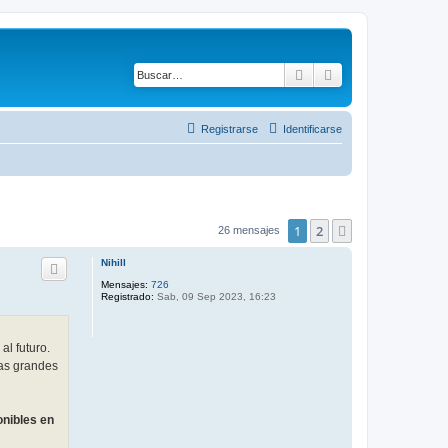
Buscar
Búsqueda avanza
Registrarse
Identificarse
1
2
Siguiente
26 mensajes
Nihill
Mensajes:
726
Registrado:
Sab, 09 Sep 2023, 16:23
al futuro.
las grandes
onibles en