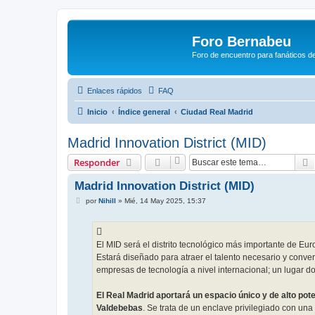
Foro Bernabeu
Foro de encuentro para fanáticos de
Enlaces rápidos
FAQ
Inicio
Índice general
Ciudad Real Madrid
Madrid Innovation District (MID)
Responder
Madrid Innovation District (MID)
M
por
Nihill
»
Mié, 14 May 2025, 15:37
e
n
s
a
j
El MID será el distrito tecnológico más importante de Euro
e
Estará diseñado para atraer el talento necesario y conver
empresas de tecnología a nivel internacional; un lugar don
El Real Madrid aportará un espacio único y de alto pote
Valdebebas
. Se trata de un enclave privilegiado con un