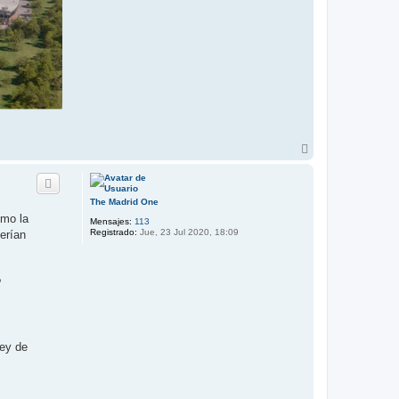
A
r
r
i
b
The Madrid One
a
omo la
Mensajes:
113
Registrado:
Jue, 23 Jul 2020, 18:09
erían
?
ley de