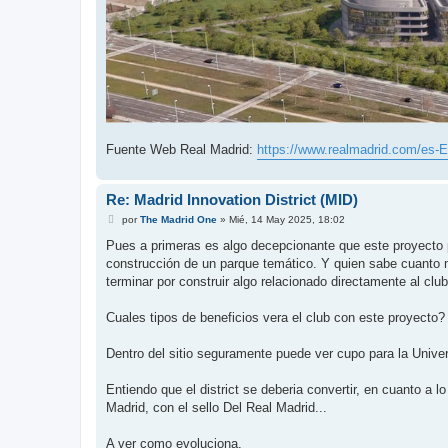
Fuente Web Real Madrid:
https://www.realmadrid.com/es-ES
Re: Madrid Innovation District (MID)
M
por
The Madrid One
»
Mié, 14 May 2025, 18:02
e
n
Pues a primeras es algo decepcionante que este proyecto pr
s
construcción de un parque temático. Y quien sabe cuanto m
a
j
terminar por construir algo relacionado directamente al club
e
Cuales tipos de beneficios vera el club con este proyecto? Y
Dentro del sitio seguramente puede ver cupo para la Unive
Entiendo que el district se deberia convertir, en cuanto a 
Madrid, con el sello Del Real Madrid...
A ver como evoluciona.