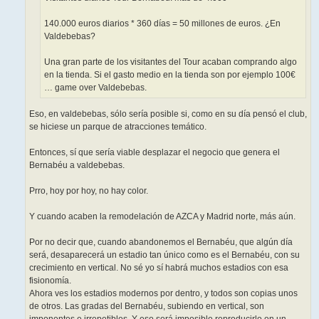
140.000 euros diarios * 360 días = 50 millones de euros. ¿En
Valdebebas?
Una gran parte de los visitantes del Tour acaban comprando algo
en la tienda. Si el gasto medio en la tienda son por ejemplo 100€
… game over Valdebebas.
Eso, en valdebebas, sólo sería posible si, como en su día pensó el club,
se hiciese un parque de atracciones temático.
Entonces, sí que sería viable desplazar el negocio que genera el
Bernabéu a valdebebas.
Prro, hoy por hoy, no hay color.
Y cuando acaben la remodelación de AZCA y Madrid norte, más aún.
Por no decir que, cuando abandonemos el Bernabéu, que algún día
será, desaparecerá un estadio tan único como es el Bernabéu, con su
crecimiento en vertical. No sé yo sí habrá muchos estadios con esa
fisionomía.
Ahora ves los estadios modernos por dentro, y todos son copias unos
de otros. Las gradas del Bernabéu, subiendo en vertical, son
imponentes e irrepetibles. Y eso será imposible reproducirlo en un