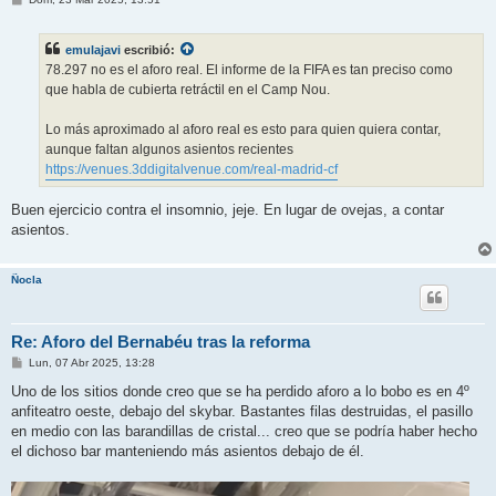
e
n
s
emulajavi
escribió:
a
j
78.297 no es el aforo real. El informe de la FIFA es tan preciso como
e
que habla de cubierta retráctil en el Camp Nou.
Lo más aproximado al aforo real es esto para quien quiera contar,
aunque faltan algunos asientos recientes
https://venues.3ddigitalvenue.com/real-madrid-cf
Buen ejercicio contra el insomnio, jeje. En lugar de ovejas, a contar
asientos.
Ñocla
Re: Aforo del Bernabéu tras la reforma
M
Lun, 07 Abr 2025, 13:28
e
n
Uno de los sitios donde creo que se ha perdido aforo a lo bobo es en 4º
s
anfiteatro oeste, debajo del skybar. Bastantes filas destruidas, el pasillo
a
j
en medio con las barandillas de cristal... creo que se podría haber hecho
e
el dichoso bar manteniendo más asientos debajo de él.