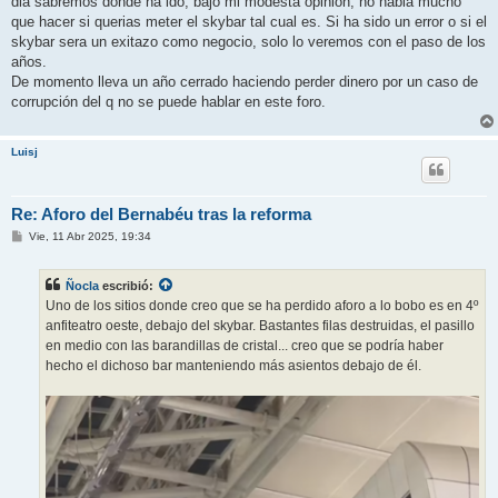
dia sabremos donde ha ido, bajo mi modesta opinión, no habia mucho
que hacer si querias meter el skybar tal cual es. Si ha sido un error o si el
skybar sera un exitazo como negocio, solo lo veremos con el paso de los
años.
De momento lleva un año cerrado haciendo perder dinero por un caso de
corrupción del q no se puede hablar en este foro.
Luisj
Re: Aforo del Bernabéu tras la reforma
M
Vie, 11 Abr 2025, 19:34
e
n
s
Ñocla
escribió:
a
j
Uno de los sitios donde creo que se ha perdido aforo a lo bobo es en 4º
e
anfiteatro oeste, debajo del skybar. Bastantes filas destruidas, el pasillo
en medio con las barandillas de cristal... creo que se podría haber
hecho el dichoso bar manteniendo más asientos debajo de él.