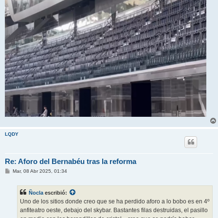
LQDY
Re: Aforo del Bernabéu tras la reforma
M
Mar, 08 Abr 2025, 01:34
e
n
s
Ñocla
escribió:
a
j
Uno de los sitios donde creo que se ha perdido aforo a lo bobo es en 4º
e
anfiteatro oeste, debajo del skybar. Bastantes filas destruidas, el pasillo