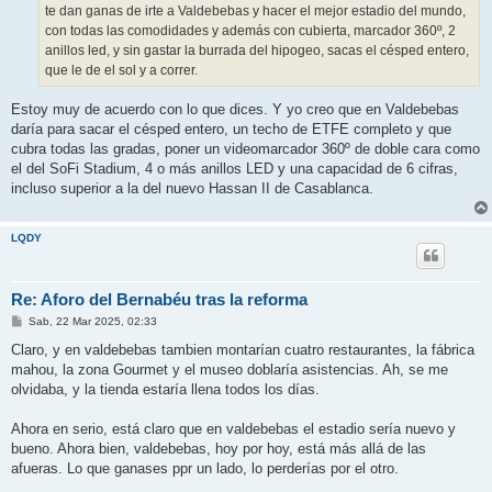
te dan ganas de irte a Valdebebas y hacer el mejor estadio del mundo,
con todas las comodidades y además con cubierta, marcador 360º, 2
anillos led, y sin gastar la burrada del hipogeo, sacas el césped entero,
que le de el sol y a correr.
Estoy muy de acuerdo con lo que dices. Y yo creo que en Valdebebas
daría para sacar el césped entero, un techo de ETFE completo y que
cubra todas las gradas, poner un videomarcador 360º de doble cara como
el del SoFi Stadium, 4 o más anillos LED y una capacidad de 6 cifras,
incluso superior a la del nuevo Hassan II de Casablanca.
LQDY
Re: Aforo del Bernabéu tras la reforma
M
Sab, 22 Mar 2025, 02:33
e
n
Claro, y en valdebebas tambien montarían cuatro restaurantes, la fábrica
s
mahou, la zona Gourmet y el museo doblaría asistencias. Ah, se me
a
j
olvidaba, y la tienda estaría llena todos los días.
e
Ahora en serio, está claro que en valdebebas el estadio sería nuevo y
bueno. Ahora bien, valdebebas, hoy por hoy, está más allá de las
afueras. Lo que ganases ppr un lado, lo perderías por el otro.