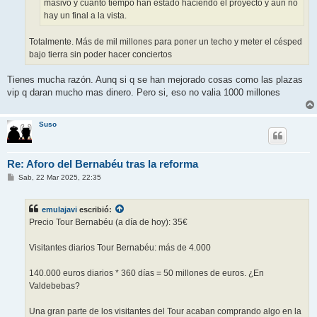
masivo y cuánto tiempo han estado haciendo el proyecto y aún no
hay un final a la vista.
Totalmente. Más de mil millones para poner un techo y meter el césped
bajo tierra sin poder hacer conciertos
Tienes mucha razón. Aunq si q se han mejorado cosas como las plazas
vip q daran mucho mas dinero. Pero si, eso no valia 1000 millones
Suso
Re: Aforo del Bernabéu tras la reforma
M
Sab, 22 Mar 2025, 22:35
e
n
s
emulajavi
escribió:
a
j
Precio Tour Bernabéu (a día de hoy): 35€
e
Visitantes diarios Tour Bernabéu: más de 4.000
140.000 euros diarios * 360 días = 50 millones de euros. ¿En
Valdebebas?
Una gran parte de los visitantes del Tour acaban comprando algo en la