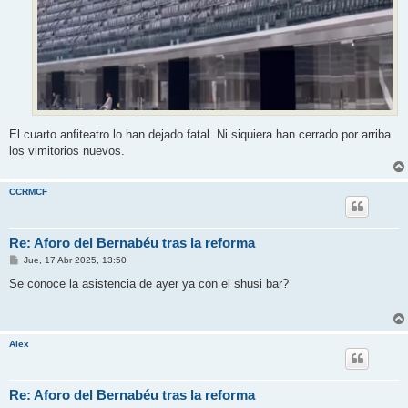
El cuarto anfiteatro lo han dejado fatal. Ni siquiera han cerrado por arriba
los vimitorios nuevos.
CCRMCF
Re: Aforo del Bernabéu tras la reforma
M
Jue, 17 Abr 2025, 13:50
e
n
Se conoce la asistencia de ayer ya con el shusi bar?
s
a
j
e
Alex
Re: Aforo del Bernabéu tras la reforma