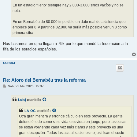
En un estadio “lleno” siempre hay 2.000-3.000 sitios vacíos y no se
nota.
En un Bernabéu de 80.000 imposible un dato real de asistencia que
empiece por 8. A partir de 82.000 ya sería más posible ver un 8 como
primera cifra.
Nos basamos en q no llegan a 79k por lo que mandó la federación a la
fifa de los esradios españoles.
CCRMCF
Re: Aforo del Bernabéu tras la reforma
M
Sab, 22 Mar 2025, 15:37
e
n
s
Luisj
escribió:
a
j
e
LA-OG
escribió:
Otra gran mentira y error de cálculo en este proyecto. La gente
defendió todo como si su vida estuviera en juego, pero las cosas
se están volviendo cada vez más claras y este proyecto es una
gran decepción. Todas las actualizaciones no justifican el costo