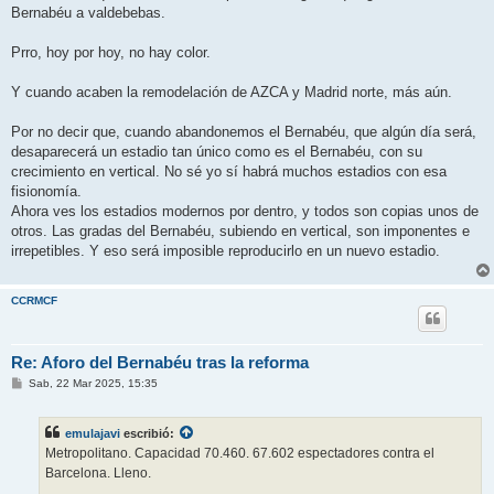
Bernabéu a valdebebas.
Prro, hoy por hoy, no hay color.
Y cuando acaben la remodelación de AZCA y Madrid norte, más aún.
Por no decir que, cuando abandonemos el Bernabéu, que algún día será,
desaparecerá un estadio tan único como es el Bernabéu, con su
crecimiento en vertical. No sé yo sí habrá muchos estadios con esa
fisionomía.
Ahora ves los estadios modernos por dentro, y todos son copias unos de
otros. Las gradas del Bernabéu, subiendo en vertical, son imponentes e
irrepetibles. Y eso será imposible reproducirlo en un nuevo estadio.
CCRMCF
Re: Aforo del Bernabéu tras la reforma
M
Sab, 22 Mar 2025, 15:35
e
n
s
emulajavi
escribió:
a
j
Metropolitano. Capacidad 70.460. 67.602 espectadores contra el
e
Barcelona. Lleno.