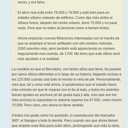
veces, y era falso.
El aforo real está entre 78.000 y 79.000 y está bien para un
estadio urbano rodeado de edificios. Como dije más arriba el
Allianz Arena, alejado del centro urbano, tiene 75.000 y no pasa
nada. Pero que no traten al personal como si fuesen tontos.
Ahora empiezan nuevas filtraciones interesadas con el mantra de
que se ampliará el tercer anfiteatro con otro número redondo,
2000 asientos más, pero también está apareciendo un número
seguramente mas realista, de 1700. Me temo que este último será
más ajustado a la realidad.
La cuestión es que el Bernabéu, con tantos años que tiene, ha pasado
por varios aforos diferentes a lo largo de su historia, llegando incluso a
los 125.000 cuando casi todo el mundo lo veía de pie. Personalmente,
creo que, tal y como está ahora, si quisiéramos que el estadio fuera
más cómodo sin que te rozaras con el de al lado, y todos los asientos
fueran iguales en anchura (el de grada baja y alta, creo que son los
más anchos) la capacidad no debería superar los 67.000, como mucho
70.000. Pero claro, eso ahora no tiene sentido.
A todos nos gusta como ha quedado, lo espectacular del marcador
360º, el hipogeo y todo lo demás. Pero cuando ves que ahora tienen
que ampliar esas filas para subir aforo, prolongando aun más la obra,