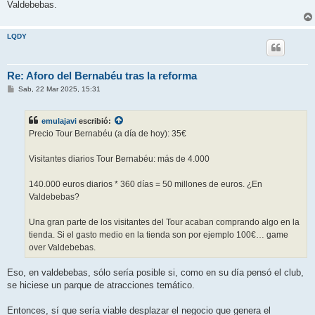
Valdebebas.
LQDY
Re: Aforo del Bernabéu tras la reforma
M
Sab, 22 Mar 2025, 15:31
e
n
s
emulajavi
escribió:
a
j
Precio Tour Bernabéu (a día de hoy): 35€
e
Visitantes diarios Tour Bernabéu: más de 4.000
140.000 euros diarios * 360 días = 50 millones de euros. ¿En
Valdebebas?
Una gran parte de los visitantes del Tour acaban comprando algo en la
tienda. Si el gasto medio en la tienda son por ejemplo 100€… game
over Valdebebas.
Eso, en valdebebas, sólo sería posible si, como en su día pensó el club,
se hiciese un parque de atracciones temático.
Entonces, sí que sería viable desplazar el negocio que genera el