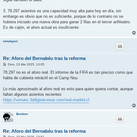
3. 78.297 asientos es una capacidad muy alta para hoy en día, sin
embargo es obvio que no es suficiente, porque de lo contrario no se
hubiera iniciado una nueva obra para ganar 2 filas en el tercer anfiteatro.
Es de cajón, el aforo actual es insuficiente.
emulajavi
Re: Aforo del Bernabéu tras la reforma
M
Dom, 23 Mar 2025, 13:05
e
n
78.297 no es el aforo real. El informe de la FIFA es tan preciso como que
s
habla de cubierta retráctil en el Camp Nou.
a
j
e
Lo más aproximado al aforo real es esto para quien quiera contar, aunque
faltan algunos asientos recientes
https://venues.3ddigitalvenue.com/real-madrid-cf
Breitner
Re: Aforo del Bernabéu tras la reforma
M
Dom, 23 Mar 2025, 13:51