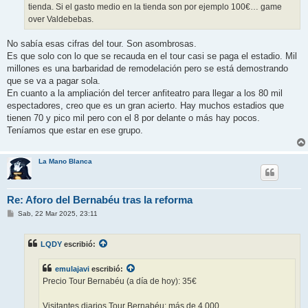
tienda. Si el gasto medio en la tienda son por ejemplo 100€… game
over Valdebebas.
No sabía esas cifras del tour. Son asombrosas.
Es que solo con lo que se recauda en el tour casi se paga el estadio. Mil
millones es una barbaridad de remodelación pero se está demostrando
que se va a pagar sola.
En cuanto a la ampliación del tercer anfiteatro para llegar a los 80 mil
espectadores, creo que es un gran acierto. Hay muchos estadios que
tienen 70 y pico mil pero con el 8 por delante o más hay pocos.
Teníamos que estar en ese grupo.
La Mano Blanca
Re: Aforo del Bernabéu tras la reforma
M
Sab, 22 Mar 2025, 23:11
e
n
s
LQDY
escribió:
a
j
e
emulajavi
escribió:
Precio Tour Bernabéu (a día de hoy): 35€
Visitantes diarios Tour Bernabéu: más de 4.000