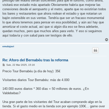
prestigio del Madrid serían suficientes para que el turismo, como ahora,
visitará ese estadio más apartado Obviamente habría que mejorar las
conexiones desde el aeropuerto y el metro, aparte que no existirían todos
los bares y restaurantes que ahora rodean el estadio y que notarian un
bajón ostensible en sus ventas. Tendría que ser un fracaso monumental
lo que ahora tenemos para pensar en esa posibilidad, y aún así hay que
amortizar el coste actual, así que si algún día eso se lleva adelante,
quedan muchos, pero que muchos años para verlo. Y eso si seguimos
aquí todavía y con salud para ser testigos de ello.
emulajavi
Re: Aforo del Bernabéu tras la reforma
M
Sab, 22 Mar 2025, 15:16
e
n
Precio Tour Bernabéu (a día de hoy): 35€
s
a
j
Visitantes diarios Tour Bernabéu: más de 4.000
e
140.000 euros diarios * 360 días = 50 millones de euros. ¿En
Valdebebas?
Una gran parte de los visitantes del Tour acaban comprando algo en la
tienda. Si el gasto medio en la tienda son por ejemplo 100€… game over