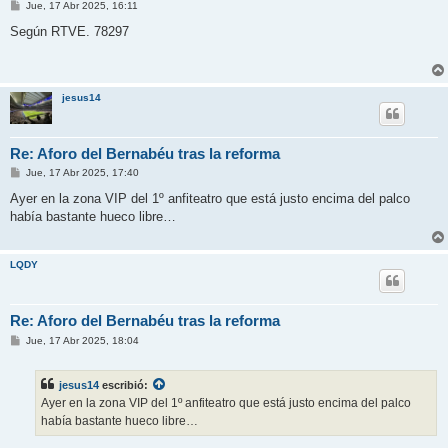
M
Jue, 17 Abr 2025, 16:11
e
n
Según RTVE. 78297
s
a
j
e
jesus14
Re: Aforo del Bernabéu tras la reforma
M
Jue, 17 Abr 2025, 17:40
e
n
Ayer en la zona VIP del 1º anfiteatro que está justo encima del palco
s
había bastante hueco libre…
a
j
e
LQDY
Re: Aforo del Bernabéu tras la reforma
M
Jue, 17 Abr 2025, 18:04
e
n
s
jesus14
escribió:
a
j
Ayer en la zona VIP del 1º anfiteatro que está justo encima del palco
e
había bastante hueco libre…