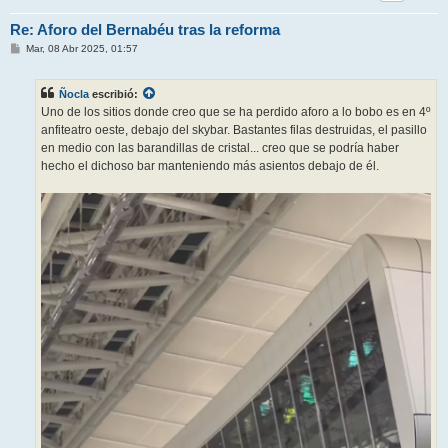
Re: Aforo del Bernabéu tras la reforma
M
Mar, 08 Abr 2025, 01:57
e
n
s
Ñocla
escribió:
a
j
Uno de los sitios donde creo que se ha perdido aforo a lo bobo es en 4º
e
anfiteatro oeste, debajo del skybar. Bastantes filas destruidas, el pasillo
en medio con las barandillas de cristal... creo que se podría haber
hecho el dichoso bar manteniendo más asientos debajo de él.