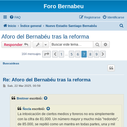
Foro Bernabeu
FAQ
Registrarse
Identificarse
B
Inicio
Índice general
Nuevo Estadio Santiago Bernabéu
u
Aforo del Bernabéu tras la reforma
s
Buscar
Búsqueda 
Responder
c
a
Página
7
de
9
1
5
6
7
8
9
Anterior
Siguiente
164 mensajes
…
r
Buscaideas
Re: Aforo del Bernabéu tras la reforma
M
Sab, 22 Mar 2025, 00:59
e
n
s
Breitner
escribió:
a
j
e
Ñocla
escribió:
La intoxicación de ciertos medios y foreros no era simplemente
con la cifra de 81.000. Un número mayor y mucho más "redondo",
de 85.000, se repitió como un mantra en todas partes, una y mil