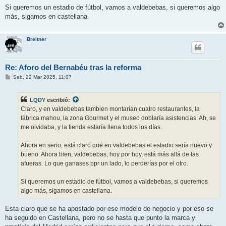
Si queremos un estadio de fútbol, vamos a valdebebas, si queremos algo
más, sigamos en castellana.
Breitner
Re: Aforo del Bernabéu tras la reforma
M
Sab, 22 Mar 2025, 11:07
e
n
s
LQDY
escribió:
a
j
Claro, y en valdebebas tambien montarían cuatro restaurantes, la
e
fábrica mahou, la zona Gourmet y el museo doblaría asistencias. Ah, se
me olvidaba, y la tienda estaría llena todos los días.
Ahora en serio, está claro que en valdebebas el estadio sería nuevo y
bueno. Ahora bien, valdebebas, hoy por hoy, está más allá de las
afueras. Lo que ganases ppr un lado, lo perderías por el otro.
Si queremos un estadio de fútbol, vamos a valdebebas, si queremos
algo más, sigamos en castellana.
Esta claro que se ha apostado por ese modelo de negocio y por eso se
ha seguido en Castellana, pero no se hasta que punto la marca y