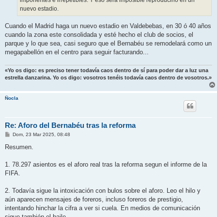
nuevo estadio.
Cuando el Madrid haga un nuevo estadio en Valdebebas, en 30 ó 40 años
cuando la zona este consolidada y esté hecho el club de socios, el
parque y lo que sea, casi seguro que el Bernabéu se remodelará como un
megapabellón en el centro para seguir facturando...
«Yo os digo: es preciso tener todavía caos dentro de sí para poder dar a luz una
estrella danzarina. Yo os digo: vosotros tenéis todavía caos dentro de vosotros.»
Ñocla
Re: Aforo del Bernabéu tras la reforma
M
Dom, 23 Mar 2025, 08:48
e
n
Resumen.
s
a
j
1. 78.297 asientos es el aforo real tras la reforma segun el informe de la
e
FIFA.
2. Todavía sigue la intoxicación con bulos sobre el aforo. Leo el hilo y
aún aparecen mensajes de foreros, incluso foreros de prestigio,
intentando hinchar la cifra a ver si cuela. En medios de comunicación
sigue también el baile.