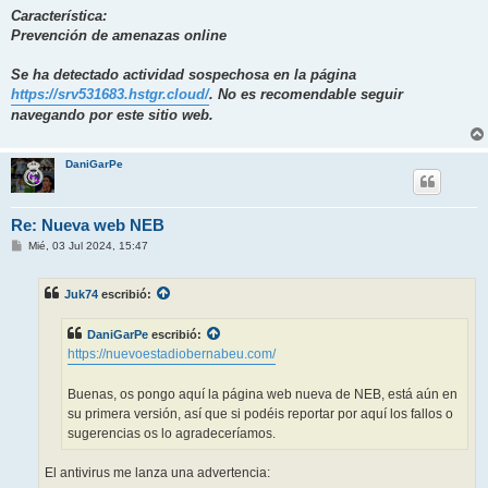
Característica:
Prevención de amenazas online
Se ha detectado actividad sospechosa en la página
https://srv531683.hstgr.cloud/
. No es recomendable seguir
navegando por este sitio web.
DaniGarPe
Re: Nueva web NEB
M
Mié, 03 Jul 2024, 15:47
e
n
s
Juk74
escribió:
a
j
e
DaniGarPe
escribió:
https://nuevoestadiobernabeu.com/
Buenas, os pongo aquí la página web nueva de NEB, está aún en
su primera versión, así que si podéis reportar por aquí los fallos o
sugerencias os lo agradeceríamos.
El antivirus me lanza una advertencia: