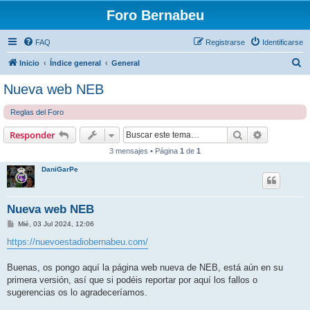
Foro Bernabeu
FAQ
Registrarse
Identificarse
B
Inicio
Índice general
General
u
Nueva web NEB
s
Reglas del Foro
c
a
Buscar
Búsqueda 
Responder
r
3 mensajes • Página
1
de
1
DaniGarPe
Nueva web NEB
M
Mié, 03 Jul 2024, 12:06
e
n
https://nuevoestadiobernabeu.com/
s
a
j
Buenas, os pongo aquí la página web nueva de NEB, está aún en su
e
primera versión, así que si podéis reportar por aquí los fallos o
sugerencias os lo agradeceríamos.