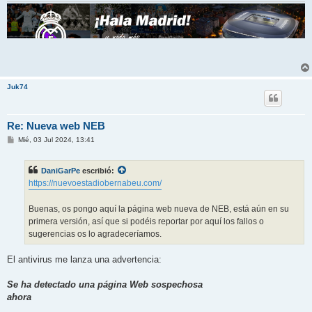
Juk74
Re: Nueva web NEB
M
Mié, 03 Jul 2024, 13:41
e
n
s
DaniGarPe
escribió:
a
j
https://nuevoestadiobernabeu.com/
e
Buenas, os pongo aquí la página web nueva de NEB, está aún en su
primera versión, así que si podéis reportar por aquí los fallos o
sugerencias os lo agradeceríamos.
El antivirus me lanza una advertencia:
Se ha detectado una página Web sospechosa
ahora