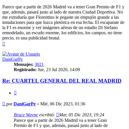
Parece que a partir de 2026 Madrid va a tener Gran Premio de F1 y
que, además, pasará justo al lado de nuestra Ciudad Deportiva. No
me extrañaría que Florentino le pegaste un empujón grande a las
instalaciones para que luzca pletórica en esa fecha. El escaparate de
la F1 es enorme y ver imágenes aéreas de un estadio Di Stefano
remodelado, un escudo enorme, los edificios, los campos, no tiene
precio, es una publicidad brutal.
Arriba
DaniGarPe
Mensajes:
3021
Registrado:
Jue, 23 Jul 2020, 14:09
Re: CUARTEL GENERAL DEL REAL MADRID
Citar
Mensaje
por
DaniGarPe
»
Mié, 06 Dic 2023, 01:36
Bruce Wayne
escribió:
Mar, 05 Dic 2023, 19:24
Parece que a partir de 2026 Madrid va a tener Gran
Premio de F1 y que, además, pasará justo al lado de