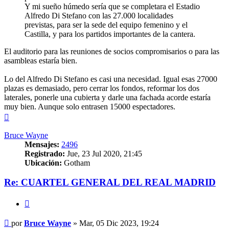
Y mi sueño húmedo sería que se completara el Estadio
Alfredo Di Stefano con las 27.000 localidades
previstas, para ser la sede del equipo femenino y el
Castilla, y para los partidos importantes de la cantera.
El auditorio para las reuniones de socios compromisarios o para las
asambleas estaría bien.
Lo del Alfredo Di Stefano es casi una necesidad. Igual esas 27000
plazas es demasiado, pero cerrar los fondos, reformar los dos
laterales, ponerle una cubierta y darle una fachada acorde estaría
muy bien. Aunque solo entrasen 15000 espectadores.
Arriba
Bruce Wayne
Mensajes:
2496
Registrado:
Jue, 23 Jul 2020, 21:45
Ubicación:
Gotham
Re: CUARTEL GENERAL DEL REAL MADRID
Citar
Mensaje
por
Bruce Wayne
»
Mar, 05 Dic 2023, 19:24