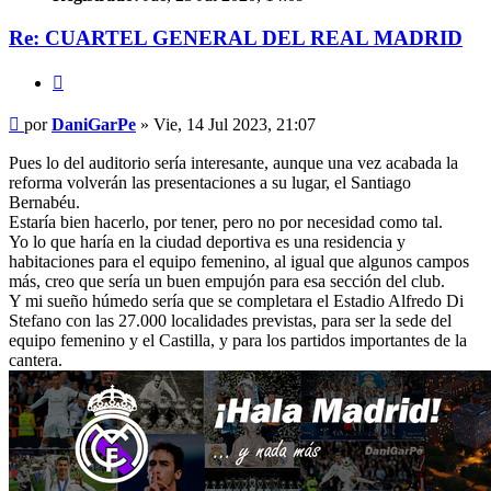
Re: CUARTEL GENERAL DEL REAL MADRID
Citar
Mensaje
por
DaniGarPe
»
Vie, 14 Jul 2023, 21:07
Pues lo del auditorio sería interesante, aunque una vez acabada la
reforma volverán las presentaciones a su lugar, el Santiago
Bernabéu.
Estaría bien hacerlo, por tener, pero no por necesidad como tal.
Yo lo que haría en la ciudad deportiva es una residencia y
habitaciones para el equipo femenino, al igual que algunos campos
más, creo que sería un buen empujón para esa sección del club.
Y mi sueño húmedo sería que se completara el Estadio Alfredo Di
Stefano con las 27.000 localidades previstas, para ser la sede del
equipo femenino y el Castilla, y para los partidos importantes de la
cantera.