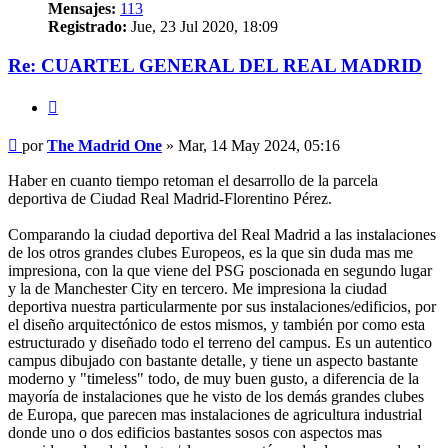
Mensajes:
113
Registrado:
Jue, 23 Jul 2020, 18:09
Re: CUARTEL GENERAL DEL REAL MADRID
Citar
Mensaje
por
The Madrid One
»
Mar, 14 May 2024, 05:16
Haber en cuanto tiempo retoman el desarrollo de la parcela
deportiva de Ciudad Real Madrid-Florentino Pérez.
Comparando la ciudad deportiva del Real Madrid a las instalaciones
de los otros grandes clubes Europeos, es la que sin duda mas me
impresiona, con la que viene del PSG poscionada en segundo lugar
y la de Manchester City en tercero. Me impresiona la ciudad
deportiva nuestra particularmente por sus instalaciones/edificios, por
el diseño arquitectónico de estos mismos, y también por como esta
estructurado y diseñado todo el terreno del campus. Es un autentico
campus dibujado con bastante detalle, y tiene un aspecto bastante
moderno y "timeless" todo, de muy buen gusto, a diferencia de la
mayoría de instalaciones que he visto de los demás grandes clubes
de Europa, que parecen mas instalaciones de agricultura industrial
donde uno o dos edificios bastantes sosos con aspectos mas