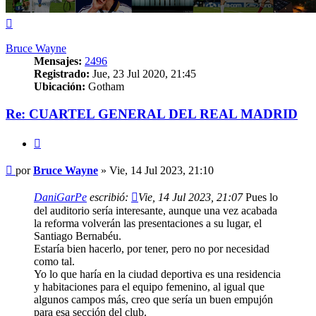
Arriba
Bruce Wayne
Mensajes:
2496
Registrado:
Jue, 23 Jul 2020, 21:45
Ubicación:
Gotham
Re: CUARTEL GENERAL DEL REAL MADRID
Citar
Mensaje
por
Bruce Wayne
»
Vie, 14 Jul 2023, 21:10
DaniGarPe
escribió:
Vie, 14 Jul 2023, 21:07
Pues lo
del auditorio sería interesante, aunque una vez acabada
la reforma volverán las presentaciones a su lugar, el
Santiago Bernabéu.
Estaría bien hacerlo, por tener, pero no por necesidad
como tal.
Yo lo que haría en la ciudad deportiva es una residencia
y habitaciones para el equipo femenino, al igual que
algunos campos más, creo que sería un buen empujón
para esa sección del club.