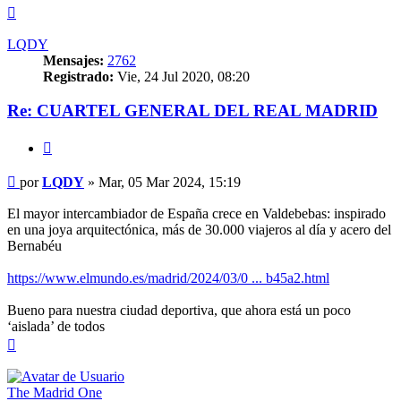
Arriba
LQDY
Mensajes:
2762
Registrado:
Vie, 24 Jul 2020, 08:20
Re: CUARTEL GENERAL DEL REAL MADRID
Citar
Mensaje
por
LQDY
»
Mar, 05 Mar 2024, 15:19
El mayor intercambiador de España crece en Valdebebas: inspirado
en una joya arquitectónica, más de 30.000 viajeros al día y acero del
Bernabéu
https://www.elmundo.es/madrid/2024/03/0 ... b45a2.html
Bueno para nuestra ciudad deportiva, que ahora está un poco
‘aislada’ de todos
Arriba
The Madrid One