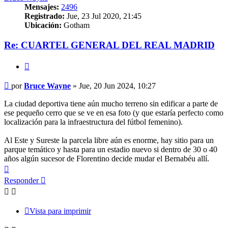
Mensajes:
2496
Registrado:
Jue, 23 Jul 2020, 21:45
Ubicación:
Gotham
Re: CUARTEL GENERAL DEL REAL MADRID
Citar
Mensaje
por
Bruce Wayne
»
Jue, 20 Jun 2024, 10:27
La ciudad deportiva tiene aún mucho terreno sin edificar a parte de
ese pequeño cerro que se ve en esa foto (y que estaría perfecto como
localización para la infraestructura del fútbol femenino).
Al Este y Sureste la parcela libre aún es enorme, hay sitio para un
parque temático y hasta para un estadio nuevo si dentro de 30 o 40
años algún sucesor de Florentino decide mudar el Bernabéu allí.
Arriba
Responder
Vista para imprimir