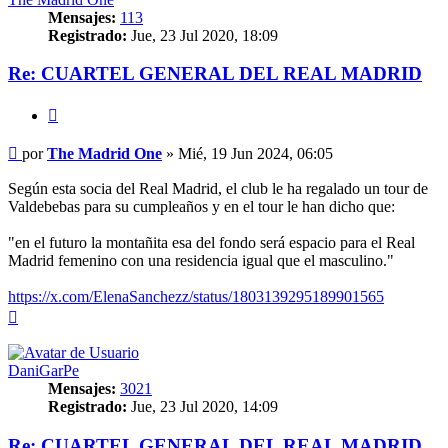
Mensajes:
113
Registrado:
Jue, 23 Jul 2020, 18:09
Re: CUARTEL GENERAL DEL REAL MADRID
Citar
Mensaje
por
The Madrid One
»
Mié, 19 Jun 2024, 06:05
Según esta socia del Real Madrid, el club le ha regalado un tour de
Valdebebas para su cumpleaños y en el tour le han dicho que:
"en el futuro la montañita esa del fondo será espacio para el Real
Madrid femenino con una residencia igual que el masculino."
https://x.com/ElenaSanchezz/status/1803139295189901565
Arriba
DaniGarPe
Mensajes:
3021
Registrado:
Jue, 23 Jul 2020, 14:09
Re: CUARTEL GENERAL DEL REAL MADRID