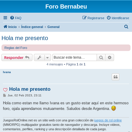
Foro Bernabeu
FAQ
Registrarse
Identificarse
B
Inicio
Índice general
General
u
Hola me presento
s
Reglas del Foro
c
a
Buscar
Búsqueda 
Responder
r
4 mensajes • Página
1
de
1
Ivana
Hola me presento
M
Jue, 02 Feb 2023, 23:11
e
n
Hola como estan me llamo Ivana es un gusto estar aquí en este hermoso
s
foro, ojala aprendamos mutuamente. Saludos desde Argentina.
a
j
e
JuegosRolOnline.net es un sitio web con una gran colección de
juegos de rol online
(MMORPG) multijugador gratuitos tanto de navegador y descarga. Incluye videos,
comentarios, perfiles, ranking y una descripción detallada de cada juego.