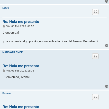
LQDY
Re: Hola me presento
M
Vie, 03 Feb 2023, 00:57
e
n
Bienvenida!
s
a
j
¿Se comenta algo por Argentina sobre la obra del Nuevo Bernabéu?
e
MANOWAR.RMCF
Re: Hola me presento
M
Vie, 03 Feb 2023, 15:36
e
n
¡Bienvenida, Ivana!
s
a
j
e
Dsousa
Re: Hola me presento