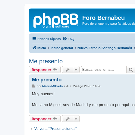
Foro Bernabeu
Foro de encuentro para fanáticos de
Enlaces rápidos
FAQ
Inicio
Índice general
Nuevo Estadio Santiago Bernabéu
Me presento
Responder
Me presento
M
por
MadridAlCielo
»
Jue, 24 Ago 2023, 16:28
e
n
Muy buenas!
s
a
j
Me llamo Miguel, soy de Madrid y me presento por aquí par
e
Responder
Volver a “Presentaciones”