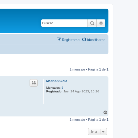
Buscar
Búsqueda avanza
Registrarse
Identificarse
1 mensaje • Página
1
de
1
MadridAlCielo
Mensajes:
5
Registrado:
Jue, 24 Ago 2023, 16:26
A
r
1 mensaje • Página
1
de
1
r
i
b
Ir a
a