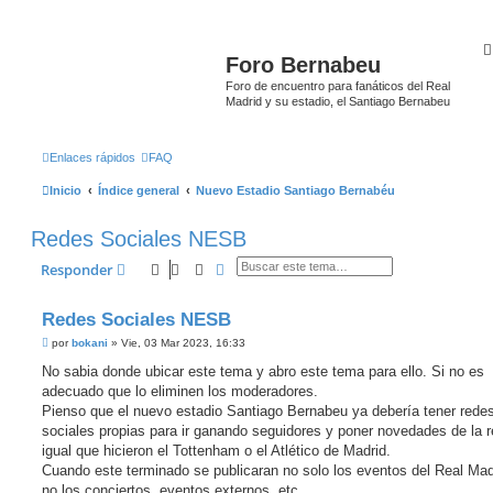
Foro Bernabeu
Foro de encuentro para fanáticos del Real
Madrid y su estadio, el Santiago Bernabeu
Enlaces rápidos
FAQ
Inicio
Índice general
Nuevo Estadio Santiago Bernabéu
Redes Sociales NESB
Buscar
Búsqueda avanzada
Responder
Redes Sociales NESB
M
por
bokani
»
Vie, 03 Mar 2023, 16:33
e
n
No sabia donde ubicar este tema y abro este tema para ello. Si no es
s
adecuado que lo eliminen los moderadores.
a
j
Pienso que el nuevo estadio Santiago Bernabeu ya debería tener rede
e
sociales propias para ir ganando seguidores y poner novedades de la 
igual que hicieron el Tottenham o el Atlético de Madrid.
Cuando este terminado se publicaran no solo los eventos del Real Madr
no los conciertos, eventos externos, etc.