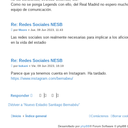
Como no se ponga Legends con ello, del Real Madrid no espero much
equipo de comunicación.
Re: Redes Sociales NESB
M
por
Moore
»
Jue, 08 Jun 2023, 11:43
e
n
Las redes sociales son realmente necesarias para implicar a los afici
s
en la vida del estadio
a
j
e
Re: Redes Sociales NESB
M
por
bokani
»
Vie, 09 Jun 2023, 16:19
e
n
Parece que ya tenemos cuenta en Instagram. Ha tardado.
s
https://www.instagram.com/bernabeu/
a
j
e
Responder
Volver a “Nuevo Estadio Santiago Bernabéu”
Inicio
Índice general
Contáctenos
Borrar coo
Desarrollado por
phpBB
® Forum Software © phpBB L