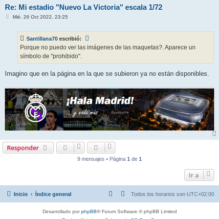
Re: Mi estadio "Nuevo La Victoria" escala 1/72
M
Mié, 26 Oct 2022, 23:25
e
n
s
Santillana70
escribió:
a
j
Porque no puedo ver las imágenes de las maquetas?. Aparece un
e
símbolo de "prohibido".
Imagino que en la página en la que se subieron ya no están disponibles.
Responder
9 mensajes • Página
1
de
1
Ir a
Inicio
Índice general
Todos los horarios son
UTC+02:00
Desarrollado por
phpBB
® Forum Software © phpBB Limited