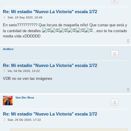
Re: Mi estadio "Nuevo La Victoria" escala 1/72
M
Sab, 19 Sep 2020, 16:49
e
n
En serio?????????? Que locura de maqueña niño! Que currao que está y
s
la cantidad de detalles
...eso te ha costado
a
j
media vida xDDDDDD
e
dvdbcn
Re: Mi estadio "Nuevo La Victoria" escala 1/72
M
Vie, 04 Dic 2020, 13:22
e
n
VDB no se ven las imágenes
s
a
j
e
Van Der Brus
Re: Mi estadio "Nuevo La Victoria" escala 1/72
M
Sab, 26 Dic 2020, 17:22
e
n
s