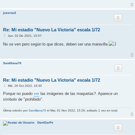
j
e
joserou3
Re: Mi estadio "Nuevo La Victoria" escala 1/72
M
Jue, 02 Dic 2021, 15:57
e
n
No se ven pero según lo que dices, deben ser una maravilla
s
a
j
e
Santillana70
Re: Mi estadio "Nuevo La Victoria" escala 1/72
M
Mié, 26 Oct 2022, 18:30
e
n
Porque no puedo
ver
las imágenes de las maquetas?. Aparece un
s
símbolo de "prohibido".
a
j
e
Última edición por
Santillana70
el Mar, 01 Nov 2022, 15:26, editado 1 vez en total.
DaniGarPe