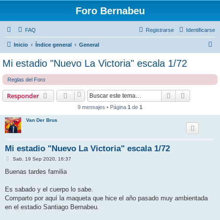
Foro Bernabeu
FAQ
Registrarse
Identificarse
B
Inicio
Índice general
General
u
Mi estadio "Nuevo La Victoria" escala 1/72
s
Reglas del Foro
c
a
Buscar
Búsqueda 
Responder
r
9 mensajes • Página
1
de
1
Van Der Brus
Mi estadio "Nuevo La Victoria" escala 1/72
M
Sab, 19 Sep 2020, 16:37
e
n
Buenas tardes familia
s
a
j
Es sabado y el cuerpo lo sabe.
e
Comparto por aquí la maqueta que hice el año pasado muy ambientada
en el estadio Santiago Bernabeu.