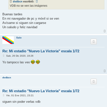
dvdbcn
escribió:
a
j
VDB no se ven las imágenes
e
Buenas tardes
En mi navegador de pc y móvil si se ven
Avísame si siguen sin cargarse
Un saludo y feliz navidad
Salo
Re: Mi estadio "Nuevo La Victoria" escala 1/72
M
Sab, 26 Dic 2020, 19:26
e
n
Yo tampoco las veo
s
a
j
e
dvdbcn
Re: Mi estadio "Nuevo La Victoria" escala 1/72
M
Vie, 01 Ene 2021, 23:21
e
n
siguen sin poder verlas vdb
s
a