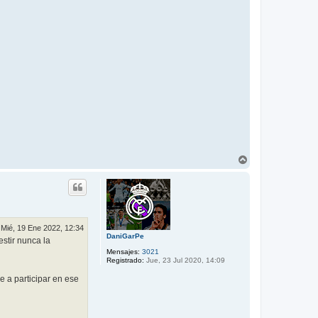
A
r
r
i
b
a
Mié, 19 Ene 2022, 12:34
DaniGarPe
stir nunca la
Mensajes:
3021
Registrado:
Jue, 23 Jul 2020, 14:09
e a participar en ese