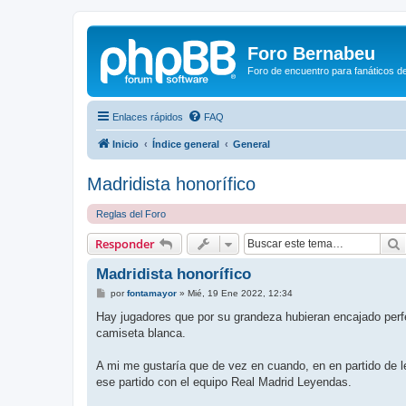
Foro Bernabeu
Foro de encuentro para fanáticos de
Enlaces rápidos
FAQ
Inicio
Índice general
General
Madridista honorífico
Reglas del Foro
Responder
Madridista honorífico
M
por
fontamayor
»
Mié, 19 Ene 2022, 12:34
e
n
Hay jugadores que por su grandeza hubieran encajado perfe
s
camiseta blanca.
a
j
e
A mi me gustaría que de vez en cuando, en en partido de le
ese partido con el equipo Real Madrid Leyendas.