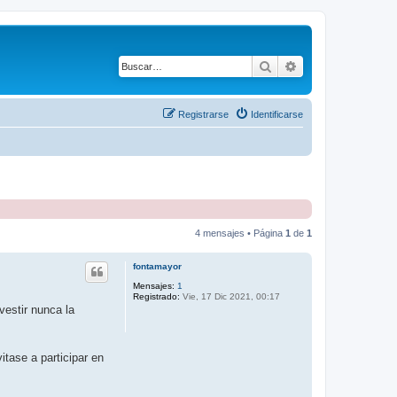
Buscar
Búsqueda avanza
Registrarse
Identificarse
4 mensajes • Página
1
de
1
fontamayor
Mensajes:
1
Registrado:
Vie, 17 Dic 2021, 00:17
vestir nunca la
tase a participar en