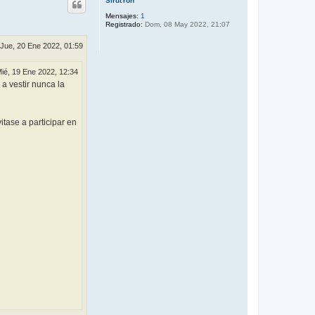
SirutYon
i
b
Mensajes:
1
Registrado:
Dom, 08 May 2022, 21:07
a
Jue, 20 Ene 2022, 01:59
ié, 19 Ene 2022, 12:34
a vestir nunca la
tase a participar en