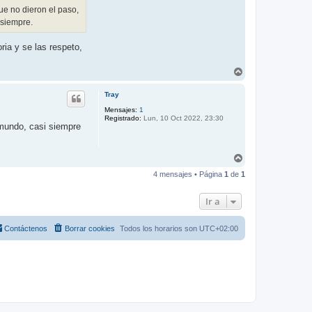
ue no dieron el paso,
 siempre.
ia y se las respeto,
A
r
r
Tray
i
b
Mensajes:
1
Registrado:
Lun, 10 Oct 2022, 23:30
a
 mundo, casi siempre
A
r
4 mensajes • Página
1
de
1
r
i
b
Ir a
a
Contáctenos
Borrar cookies
Todos los horarios son
UTC+02:00