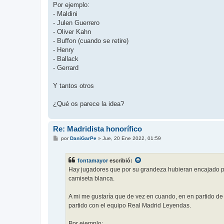
Por ejemplo:
- Maldini
- Julen Guerrero
- Oliver Kahn
- Buffon (cuando se retire)
- Henry
- Ballack
- Gerrard
Y tantos otros
¿Qué os parece la idea?
Re: Madridista honorífico
M
por
DaniGarPe
»
Jue, 20 Ene 2022, 01:59
e
n
s
fontamayor
escribió:
a
j
Hay jugadores que por su grandeza hubieran encajado per
e
camiseta blanca.
A mi me gustaría que de vez en cuando, en en partido de 
partido con el equipo Real Madrid Leyendas.
Por ejemplo: