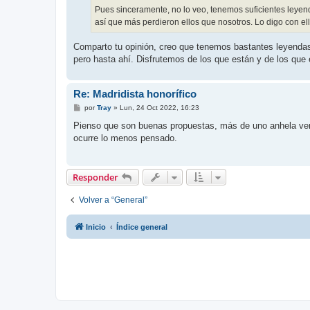
Pues sinceramente, no lo veo, tenemos suficientes leyend
así que más perdieron ellos que nosotros. Lo digo con ell
Comparto tu opinión, creo que tenemos bastantes leyendas,
pero hasta ahí. Disfrutemos de los que están y de los que 
Re: Madridista honorífico
M
por
Tray
»
Lun, 24 Oct 2022, 16:23
e
n
Pienso que son buenas propuestas, más de uno anhela ver a
s
ocurre lo menos pensado.
a
j
e
Responder
Volver a “General”
Inicio
Índice general