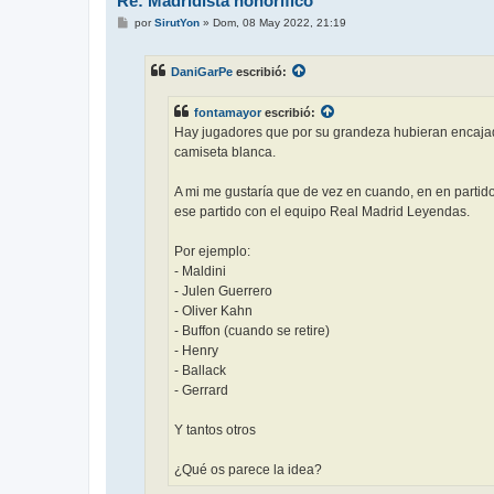
Re: Madridista honorífico
M
por
SirutYon
»
Dom, 08 May 2022, 21:19
e
n
s
DaniGarPe
escribió:
a
j
e
fontamayor
escribió:
Hay jugadores que por su grandeza hubieran encajado
camiseta blanca.
A mi me gustaría que de vez en cuando, en en partido 
ese partido con el equipo Real Madrid Leyendas.
Por ejemplo:
- Maldini
- Julen Guerrero
- Oliver Kahn
- Buffon (cuando se retire)
- Henry
- Ballack
- Gerrard
Y tantos otros
¿Qué os parece la idea?