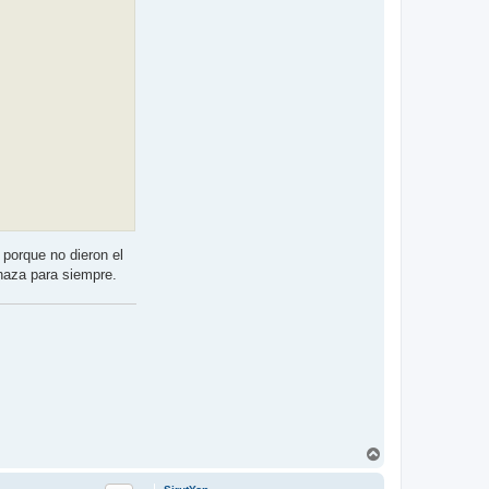
 porque no dieron el
chaza para siempre.
A
r
r