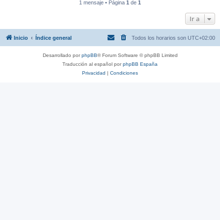
1 mensaje • Página
1
de
1
Ir a
Inicio
Índice general
Todos los horarios son
UTC+02:00
Desarrollado por
phpBB
® Forum Software © phpBB Limited
Traducción al español por
phpBB España
Privacidad
|
Condiciones