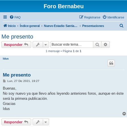
Foro Bernabeu
FAQ
Registrarse
Identificarse
B
Inicio
Índice general
Nuevo Estadio Santiago Bernabéu
Presentaciones
u
Me presento
s
Buscar
Búsqueda 
Responder
c
1 mensaje • Página
1
de
1
a
Idus
r
Me presento
M
Lun, 27 Dic 2021, 19:27
e
n
Buenas,
s
No soy nuevo ya que llevo años leyendo anteriores foros, aunque en éste
a
j
será la primera publicación.
e
Gracias
Idus
Responder